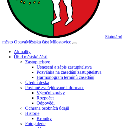
Statutární
město Opava
Městská část Milostovice
Aktuality
Úřad městské části
Zastupitelstvo
Usnesení a zápis zastupitelstva
Pozvánka na zasedání zastupitelstva
Harmonogram termínů zasedání
Úřední deska
Povinně zveřejňované informace
Výroční zprávy
Rozpočet
Odpovědi
Ochrana osobních údajů
Historie
Kroniky
Fotogalerie