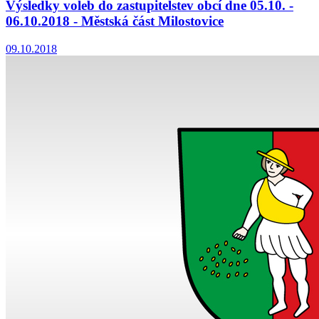
Výsledky voleb do zastupitelstev obcí dne 05.10. -
06.10.2018 - Městská část Milostovice
09.10.2018