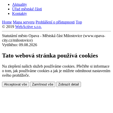
Aktuality
Úřad městské části
Kontakty
Home
Mapa serveru
Prohlášení o přístupnosti
Top
© 2019
WebActive s.r.o.
Statutární město Opava - Městská část Milostovice (www.opava-
city.cz/milostovice)
Vytištěno: 09.08.2026
Tato webová stránka používá cookies
Na zlepšení našich služeb používáme cookies. Přečtěte si informace
o tom, jak používáme cookies a jak je můžete odmítnout nastavením
svého prohlížeče.
Akceptovat vše
Zamítnout vše
Zobrazit detail