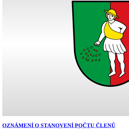
OZNÁMENÍ O STANOVENÍ POČTU ČLENŮ