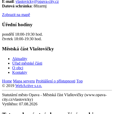
E-mail
:
vlastovicky@opava-city.cz
Datová schránka
: 88zarmj
Zobrazit na mapě
Úřední hodiny
pondělí 18:00-19:30 hod.
čtvrtek 18:00-19:30 hod.
Městská část Vlaštovičky
Aktuality
Úřad městské části
O obci
Kontakty
Home
Mapa serveru
Prohlášení o přístupnosti
Top
© 2019
WebActive s.r.o.
Statutární město Opava - Městská část Vlaštovičky (www.opava-
city.cz/vlastovicky)
Vytištěno: 07.08.2026