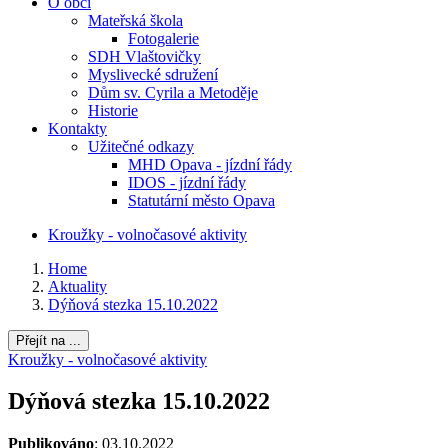
O obci
Mateřská škola
Fotogalerie
SDH Vlaštovičky
Myslivecké sdružení
Dům sv. Cyrila a Metoděje
Historie
Kontakty
Užitečné odkazy
MHD Opava - jízdní řády
IDOS - jízdní řády
Statutární město Opava
Kroužky - volnočasové aktivity
Home
Aktuality
Dýňová stezka 15.10.2022
Přejít na ...
Kroužky - volnočasové aktivity
Dýňová stezka 15.10.2022
Publikováno
: 03.10.2022