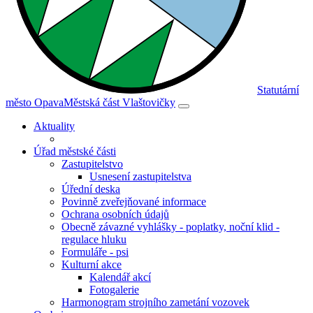
Statutární
město Opava
Městská část Vlaštovičky
Aktuality
Úřad městské části
Zastupitelstvo
Usnesení zastupitelstva
Úřední deska
Povinně zveřejňované informace
Ochrana osobních údajů
Obecně závazné vyhlášky - poplatky, noční klid -
regulace hluku
Formuláře - psi
Kulturní akce
Kalendář akcí
Fotogalerie
Harmonogram strojního zametání vozovek