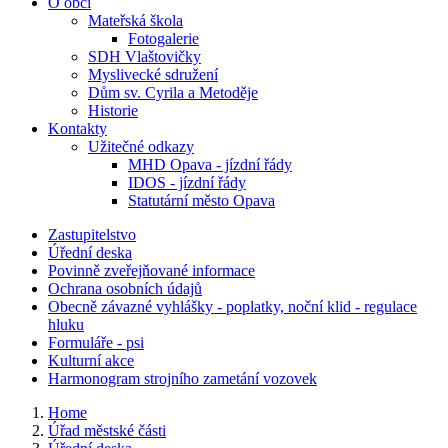
O obci
Mateřská škola
Fotogalerie
SDH Vlaštovičky
Myslivecké sdružení
Dům sv. Cyrila a Metoděje
Historie
Kontakty
Užitečné odkazy
MHD Opava - jízdní řády
IDOS - jízdní řády
Statutární město Opava
Zastupitelstvo
Úřední deska
Povinně zveřejňované informace
Ochrana osobních údajů
Obecně závazné vyhlášky - poplatky, noční klid - regulace
hluku
Formuláře - psi
Kulturní akce
Harmonogram strojního zametání vozovek
Home
Úřad městské části