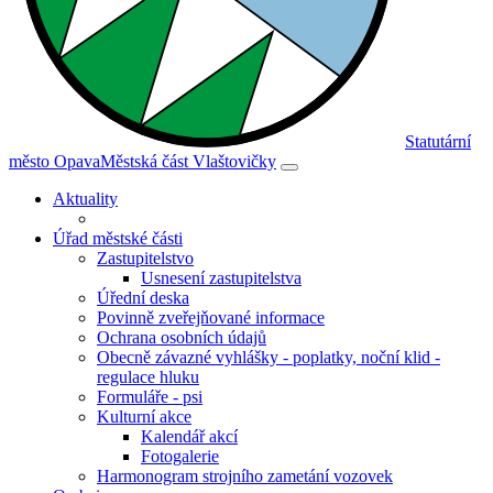
Statutární
město Opava
Městská část Vlaštovičky
Aktuality
Úřad městské části
Zastupitelstvo
Usnesení zastupitelstva
Úřední deska
Povinně zveřejňované informace
Ochrana osobních údajů
Obecně závazné vyhlášky - poplatky, noční klid -
regulace hluku
Formuláře - psi
Kulturní akce
Kalendář akcí
Fotogalerie
Harmonogram strojního zametání vozovek