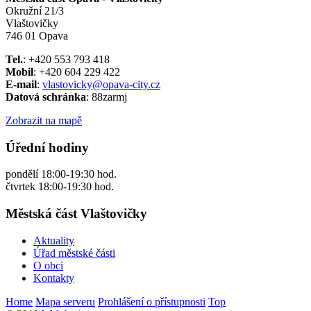
Okružní 21/3
Vlaštovičky
746 01 Opava
Tel.
: +420 553 793 418
Mobil
: +420 604 229 422
E-mail
:
vlastovicky@opava-city.cz
Datová schránka
: 88zarmj
Zobrazit na mapě
Úřední hodiny
pondělí 18:00-19:30 hod.
čtvrtek 18:00-19:30 hod.
Městská část Vlaštovičky
Aktuality
Úřad městské části
O obci
Kontakty
Home
Mapa serveru
Prohlášení o přístupnosti
Top