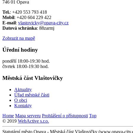
746 01 Opava
Tel.
: +420 553 793 418
Mobil
: +420 604 229 422
E-mail
:
vlastovicky@opava-city.cz
Datová schránka
: 88zarmj
Zobrazit na mapě
Úřední hodiny
pondělí 18:00-19:30 hod.
čtvrtek 18:00-19:30 hod.
Městská část Vlaštovičky
Aktuality
Úřad městské části
O obci
Kontakty
Home
Mapa serveru
Prohlášení o přístupnosti
Top
© 2019
WebActive s.r.o.
Statutární město Opava - Městská část Vlaštovičky (www.opava-city.