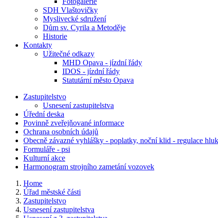
Fotogalerie
SDH Vlaštovičky
Myslivecké sdružení
Dům sv. Cyrila a Metoděje
Historie
Kontakty
Užitečné odkazy
MHD Opava - jízdní řády
IDOS - jízdní řády
Statutární město Opava
Zastupitelstvo
Usnesení zastupitelstva
Úřední deska
Povinně zveřejňované informace
Ochrana osobních údajů
Obecně závazné vyhlášky - poplatky, noční klid - regulace hlu
Formuláře - psi
Kulturní akce
Harmonogram strojního zametání vozovek
Home
Úřad městské části
Zastupitelstvo
Usnesení zastupitelstva