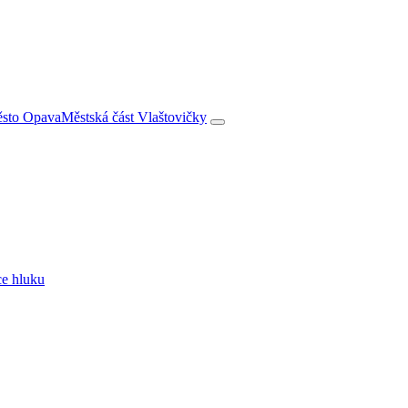
město Opava
Městská část Vlaštovičky
ce hluku