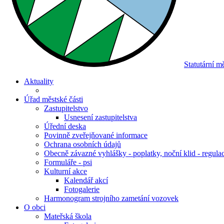
Statutární 
Aktuality
Úřad městské části
Zastupitelstvo
Usnesení zastupitelstva
Úřední deska
Povinně zveřejňované informace
Ochrana osobních údajů
Obecně závazné vyhlášky - poplatky, noční klid - regula
Formuláře - psi
Kulturní akce
Kalendář akcí
Fotogalerie
Harmonogram strojního zametání vozovek
O obci
Mateřská škola