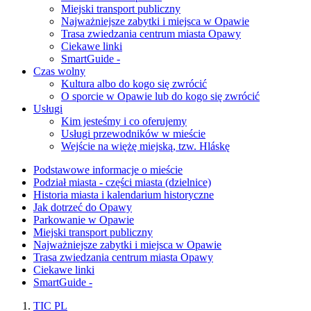
Miejski transport publiczny
Najważniejsze zabytki i miejsca w Opawie
Trasa zwiedzania centrum miasta Opawy
Ciekawe linki
SmartGuide -
Czas wolny
Kultura albo do kogo się zwrócić
O sporcie w Opawie lub do kogo się zwrócić
Usługi
Kim jesteśmy i co oferujemy
Usługi przewodników w mieście
Wejście na więżę miejską, tzw. Hláskę
Podstawowe informacje o mieście
Podział miasta - części miasta (dzielnice)
Historia miasta i kalendarium historyczne
Jak dotrzeć do Opawy
Parkowanie w Opawie
Miejski transport publiczny
Najważniejsze zabytki i miejsca w Opawie
Trasa zwiedzania centrum miasta Opawy
Ciekawe linki
SmartGuide -
TIC PL