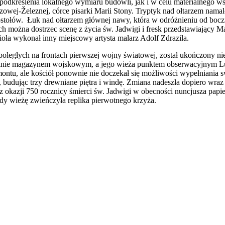
podkreślenia lokalnego wymiaru budowli, jak i w celu materialnego w
lzowej-Železnej, córce pisarki Marii Stony. Tryptyk nad ołtarzem nam
ostołów. Łuk nad ołtarzem głównej nawy, która w odróżnieniu od boc
h można dostrzec scenę z życia św. Jadwigi i fresk przedstawiający Ma
cioła wykonał inny miejscowy artysta malarz Adolf Zdrazila.
k poległych na frontach pierwszej wojny światowej, został ukończony
oksalnie magazynem wojskowym, a jego wieża punktem obserwacyjnym Luft
ontu, ale kościół ponownie nie doczekał się możliwości wypełniania 
budując trzy drewniane piętra i windę. Zmiana nadeszła dopiero wraz 
 okazji 750 rocznicy śmierci św. Jadwigi w obecności nuncjusza papi
dy wieżę zwieńczyła replika pierwotnego krzyża.