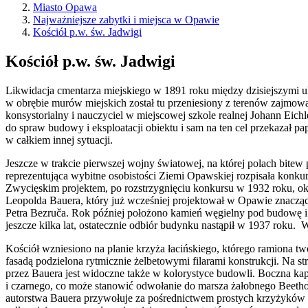
Miasto Opawa
Najważniejsze zabytki i miejsca w Opawie
Kościół p.w. św. Jadwigi
Kościół p.w. św. Jadwigi
Likwidacja cmentarza miejskiego w 1891 roku między dzisiejszymi 
w obrębie murów miejskich został tu przeniesiony z terenów zajmowan
konsystorialny i nauczyciel w miejscowej szkole realnej Johann Eich
do spraw budowy i eksploatacji obiektu i sam na ten cel przekazał pap
w całkiem innej sytuacji.
Jeszcze w trakcie pierwszej wojny światowej, na której polach bitew
reprezentująca wybitne osobistości Ziemi Opawskiej rozpisała konkur
Zwycięskim projektem, po rozstrzygnięciu konkursu w 1932 roku, ok
Leopolda Bauera, który już wcześniej projektował w Opawie znaczą
Petra Bezruča. Rok później położono kamień węgielny pod budowę i
jeszcze kilka lat, ostatecznie odbiór budynku nastąpił w 1937 roku. 
Kościół wzniesiono na planie krzyża łacińskiego, którego ramiona tw
fasadą podzielona rytmicznie żelbetowymi filarami konstrukcji. Na 
przez Bauera jest widoczne także w kolorystyce budowli. Boczna kap
i czarnego, co może stanowić odwołanie do marsza żałobnego Beetho
autorstwa Bauera przywołuje za pośrednictwem prostych krzyżyków