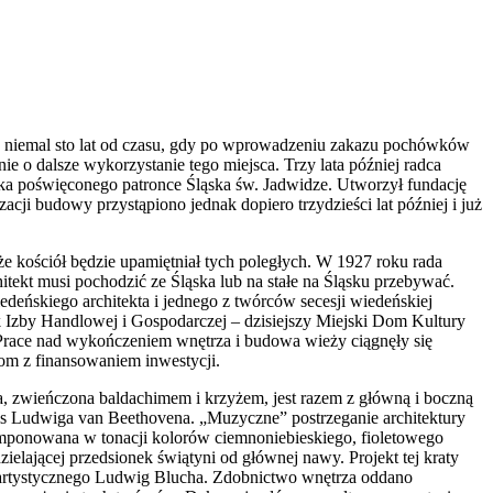
z niemal sto lat od czasu, gdy po wprowadzeniu zakazu pochówków
e o dalsze wykorzystanie tego miejsca. Trzy lata później radca
ółka poświęconego patronce Śląska św. Jadwidze. Utworzył fundację
acji budowy przystąpiono jednak dopiero trzydzieści lat później i już
że kościół będzie upamiętniał tych poległych. W 1927 roku rada
itekt musi pochodzić ze Śląska lub na stałe na Śląsku przebywać.
eńskiego architekta i jednego z twórców secesji wiedeńskiej
 Izby Handlowej i Gospodarczej – dzisiejszy Miejski Dom Kultury
Prace nad wykończeniem wnętrza i budowa wieży ciągnęły się
emom z finansowaniem inwestycji.
ża, zwieńczona baldachimem i krzyżem, jest razem z główną i boczną
mnis Ludwiga van Beethovena. „Muzyczne” postrzeganie architektury
komponowana w tonacji kolorów ciemnoniebieskiego, fioletowego
lającej przedsionek świątyni od głównej nawy. Projekt tej kraty
 artystycznego Ludwig Blucha. Zdobnictwo wnętrza oddano