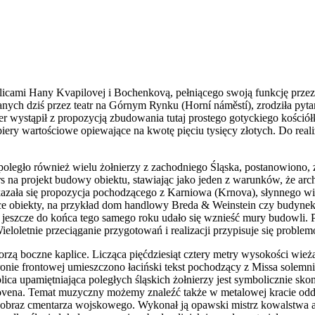
ulicami Hany Kvapilovej i Bochenkovą, pełniącego swoją funkcję prze
ych dziś przez teatr na Górnym Rynku (Horní náměstí), zrodziła pytani
ler wystąpił z propozycją zbudowania tutaj prostego gotyckiego kości
iery wartościowe opiewające na kwotę pięciu tysięcy złotych. Do realiz
 poległo również wielu żołnierzy z zachodniego Śląska, postanowiono, 
s na projekt budowy obiektu, stawiając jako jeden z warunków, że arch
azała się propozycja pochodzącego z Karniowa (Krnova), słynnego wied
ce obiekty, na przykład dom handlowy Breda & Weinstein czy budynek
 jeszcze do końca tego samego roku udało się wznieść mury budowli. 
Wieloletnie przeciąganie przygotowań i realizacji przypisuje się probl
orzą boczne kaplice. Licząca pięćdziesiąt cztery metry wysokości wie
stronie frontowej umieszczono łaciński tekst pochodzący z Missa sole
lica upamiętniająca poległych śląskich żołnierzy jest symbolicznie s
vena. Temat muzyczny możemy znaleźć także w metalowej kracie oddzie
 obraz cmentarza wojskowego. Wykonał ją opawski mistrz kowalstwa