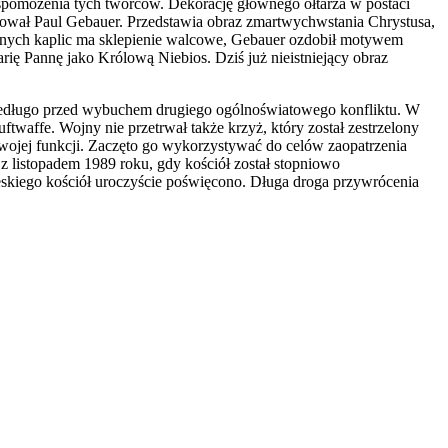
spomożenia tych twórców. Dekorację głównego ołtarza w postaci
alował Paul Gebauer. Przedstawia obraz zmartwychwstania Chrystusa,
znych kaplic ma sklepienie walcowe, Gebauer ozdobił motywem
rię Pannę jako Królową Niebios. Dziś już nieistniejący obraz
 niedługo przed wybuchem drugiego ogólnoświatowego konfliktu. W
waffe. Wojny nie przetrwał także krzyż, który został zestrzelony
swojej funkcji. Zaczęto go wykorzystywać do celów zaopatrzenia
z listopadem 1989 roku, gdy kościół został stopniowo
eskiego kościół uroczyście poświęcono. Długa droga przywrócenia