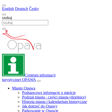
English
Deutsch
Česky
szukaj
Centrum informacji
turystycznej
OPAWA
Miasto Opawa
Podstawowe informacje o mieście
Podział miasta - części miasta (dzielnice)
Historia miasta i kalendarium historyczne
Jak dotrzeć do Opawy
Parkowanie w Opawie