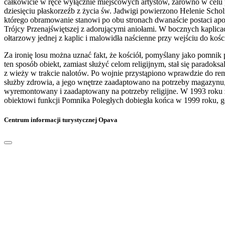
całkowicie w ręce wyłącznie miejscowych artystów, zarówno w celu 
dziesięciu płaskorzeźb z życia św. Jadwigi powierzono Helenie Scho
którego obramowanie stanowi po obu stronach dwanaście postaci ap
Trójcy Przenajświętszej z adorującymi aniołami. W bocznych kaplicac
ołtarzowy jednej z kaplic i malowidła naścienne przy wejściu do koś
Za ironię losu można uznać fakt, że kościół, pomyślany jako pomni
ten sposób obiekt, zamiast służyć celom religijnym, stał się parad
z wieży w trakcie nalotów. Po wojnie przystąpiono wprawdzie do rem
służby zdrowia, a jego wnętrze zaadaptowano na potrzeby magazynu, 
wyremontowany i zaadaptowany na potrzeby religijne. W 1993 roku z
obiektowi funkcji Pomnika Poległych dobiegła końca w 1999 roku, g
Centrum informacji turystycznej Opava