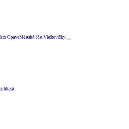
město Opava
Městská část Vlaštovičky
ce hluku