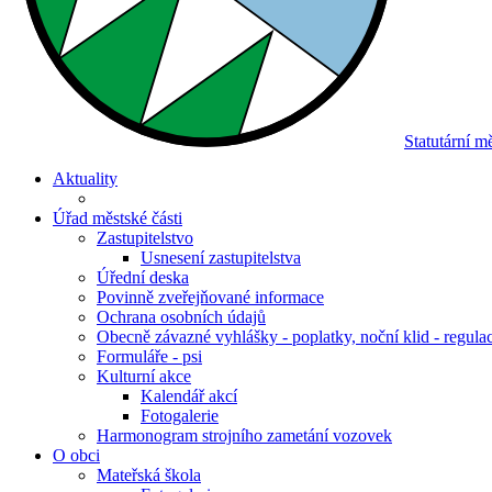
Statutární 
Aktuality
Úřad městské části
Zastupitelstvo
Usnesení zastupitelstva
Úřední deska
Povinně zveřejňované informace
Ochrana osobních údajů
Obecně závazné vyhlášky - poplatky, noční klid - regula
Formuláře - psi
Kulturní akce
Kalendář akcí
Fotogalerie
Harmonogram strojního zametání vozovek
O obci
Mateřská škola