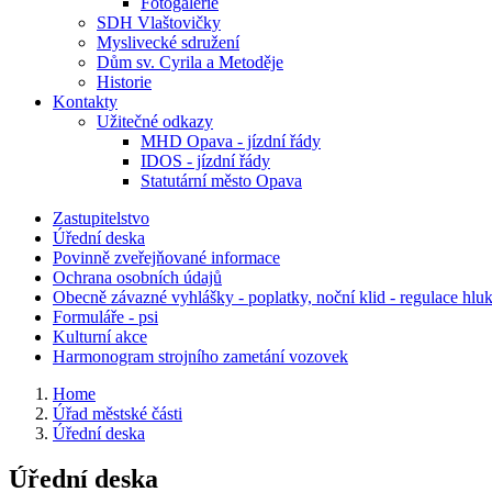
Fotogalerie
SDH Vlaštovičky
Myslivecké sdružení
Dům sv. Cyrila a Metoděje
Historie
Kontakty
Užitečné odkazy
MHD Opava - jízdní řády
IDOS - jízdní řády
Statutární město Opava
Zastupitelstvo
Úřední deska
Povinně zveřejňované informace
Ochrana osobních údajů
Obecně závazné vyhlášky - poplatky, noční klid - regulace hlu
Formuláře - psi
Kulturní akce
Harmonogram strojního zametání vozovek
Home
Úřad městské části
Úřední deska
Úřední deska