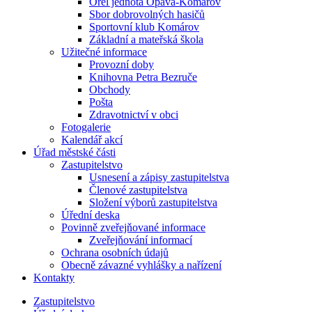
Orel jednota Opava-Komárov
Sbor dobrovolných hasičů
Sportovní klub Komárov
Základní a mateřská škola
Užitečné informace
Provozní doby
Knihovna Petra Bezruče
Obchody
Pošta
Zdravotnictví v obci
Fotogalerie
Kalendář akcí
Úřad městské části
Zastupitelstvo
Usnesení a zápisy zastupitelstva
Členové zastupitelstva
Složení výborů zastupitelstva
Úřední deska
Povinně zveřejňované informace
Zveřejňování informací
Ochrana osobních údajů
Obecně závazné vyhlášky a nařízení
Kontakty
Zastupitelstvo