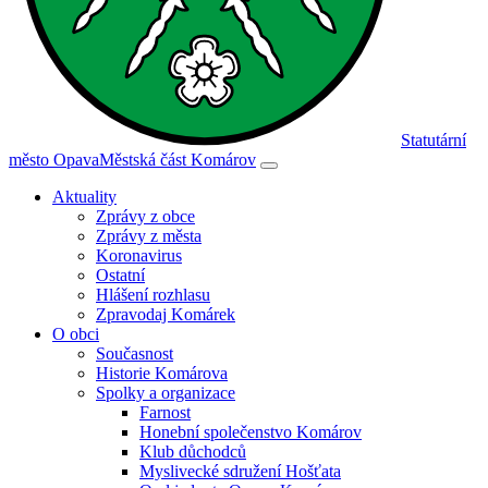
Statutární
město Opava
Městská část Komárov
Aktuality
Zprávy z obce
Zprávy z města
Koronavirus
Ostatní
Hlášení rozhlasu
Zpravodaj Komárek
O obci
Současnost
Historie Komárova
Spolky a organizace
Farnost
Honební společenstvo Komárov
Klub důchodců
Myslivecké sdružení Hošťata