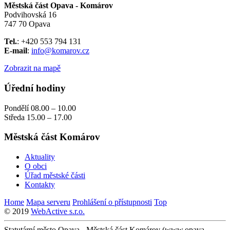
Městská část Opava - Komárov
Podvihovská 16
747 70 Opava
Tel.
: +420 553 794 131
E-mail
:
info@komarov.cz
Zobrazit na mapě
Úřední hodiny
Pondělí 08.00 – 10.00
Středa 15.00 – 17.00
Městská část Komárov
Aktuality
O obci
Úřad městské části
Kontakty
Home
Mapa serveru
Prohlášení o přístupnosti
Top
© 2019
WebActive s.r.o.
Statutární město Opava - Městská část Komárov (www.opava-