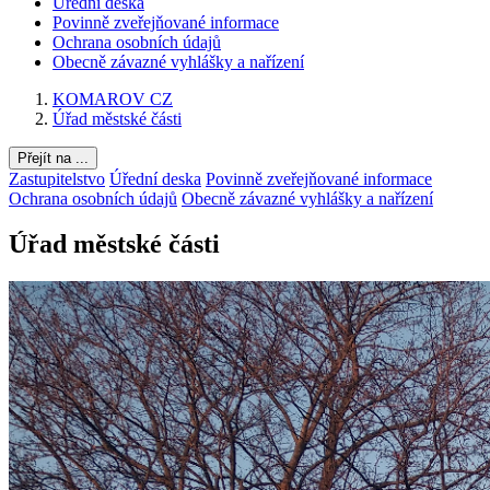
Úřední deska
Povinně zveřejňované informace
Ochrana osobních údajů
Obecně závazné vyhlášky a nařízení
KOMAROV CZ
Úřad městské části
Přejít na ...
Zastupitelstvo
Úřední deska
Povinně zveřejňované informace
Ochrana osobních údajů
Obecně závazné vyhlášky a nařízení
Úřad městské části