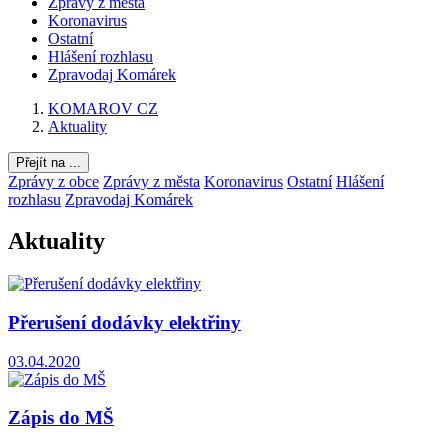
Zprávy z města
Koronavirus
Ostatní
Hlášení rozhlasu
Zpravodaj Komárek
KOMAROV CZ
Aktuality
Přejít na ...
Zprávy z obce
Zprávy z města
Koronavirus
Ostatní
Hlášení
rozhlasu
Zpravodaj Komárek
Aktuality
Přerušení dodávky elektřiny
03.04.2020
Zápis do MŠ