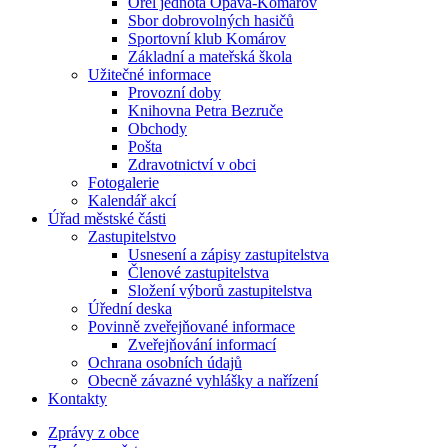
Orel jednota Opava-Komárov
Sbor dobrovolných hasičů
Sportovní klub Komárov
Základní a mateřská škola
Užitečné informace
Provozní doby
Knihovna Petra Bezruče
Obchody
Pošta
Zdravotnictví v obci
Fotogalerie
Kalendář akcí
Úřad městské části
Zastupitelstvo
Usnesení a zápisy zastupitelstva
Členové zastupitelstva
Složení výborů zastupitelstva
Úřední deska
Povinně zveřejňované informace
Zveřejňování informací
Ochrana osobních údajů
Obecně závazné vyhlášky a nařízení
Kontakty
Zprávy z obce