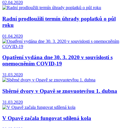
02.04.2020
Radní prodloužili termín úhrady poplatků o půl
roku
01.04.2020
Opatření vydána dne 30. 3. 2020 v souvislosti s
onemocněním COVID-19
31.03.2020
Sběrné dvory v Opavě se znovuotevřou 1. dubna
31.03.2020
V Opavě začala fungovat sdílená kola