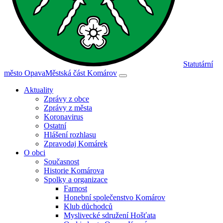
Statutární
město Opava
Městská část Komárov
Aktuality
Zprávy z obce
Zprávy z města
Koronavirus
Ostatní
Hlášení rozhlasu
Zpravodaj Komárek
O obci
Současnost
Historie Komárova
Spolky a organizace
Farnost
Honební společenstvo Komárov
Klub důchodců
Myslivecké sdružení Hošťata