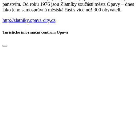
panstvím. Od roku 1976 jsou Zlatníky součástí města Opavy – dnes
jako jeho samosprávná městská část s více než 300 obyvateli.
http://zlatniky.opava-city.cz
Turistické informační centrum Opava