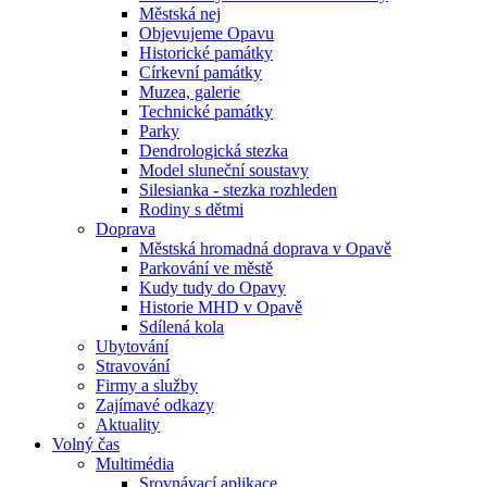
Městská nej
Objevujeme Opavu
Historické památky
Církevní památky
Muzea, galerie
Technické památky
Parky
Dendrologická stezka
Model sluneční soustavy
Silesianka - stezka rozhleden
Rodiny s dětmi
Doprava
Městská hromadná doprava v Opavě
Parkování ve městě
Kudy tudy do Opavy
Historie MHD v Opavě
Sdílená kola
Ubytování
Stravování
Firmy a služby
Zajímavé odkazy
Aktuality
Volný čas
Multimédia
Srovnávací aplikace