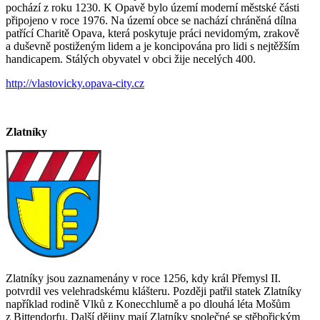
pochází z roku 1230. K Opavě bylo území moderní městské části
připojeno v roce 1976. Na území obce se nachází chráněná dílna
patřící Charitě Opava, která poskytuje práci nevidomým, zrakově
a duševně postiženým lidem a je koncipována pro lidi s nejtěžším
handicapem. Stálých obyvatel v obci žije necelých 400.
http://vlastovicky.opava-city.cz
Zlatníky
Zlatníky jsou zaznamenány v roce 1256, kdy král Přemysl II.
potvrdil ves velehradskému klášteru. Později patřil statek Zlatníky
například rodině Vlků z Konecchlumě a po dlouhá léta Mošům
z Bittendorfu. Další dějiny mají Zlatníky společné se stěbořickým