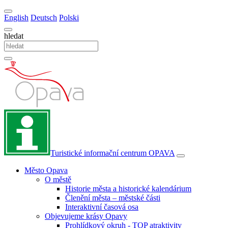
English
Deutsch
Polski
hledat
Turistické informační centrum
OPAVA
Město Opava
O městě
Historie města a historické kalendárium
Členění města – městské části
Interaktivní časová osa
Objevujeme krásy Opavy
Prohlídkový okruh - TOP atraktivity