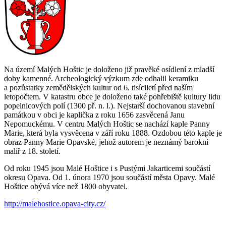
Na území Malých Hoštic je doloženo již pravěké osídlení z mladší
doby kamenné. Archeologický výzkum zde odhalil keramiku
a pozůstatky zemědělských kultur od 6. tisíciletí před naším
letopočtem. V katastru obce je doloženo také pohřebiště kultury lidu
popelnicových polí (1300 př. n. l.). Nejstarší dochovanou stavební
památkou v obci je kaplička z roku 1656 zasvěcená Janu
Nepomuckému. V centru Malých Hoštic se nachází kaple Panny
Marie, která byla vysvěcena v září roku 1888. Ozdobou této kaple je
obraz Panny Marie Opavské, jehož autorem je neznámý barokní
malíř z 18. století.
Od roku 1945 jsou Malé Hoštice i s Pustými Jakarticemi součástí
okresu Opava. Od 1. února 1970 jsou součástí města Opavy. Malé
Hoštice obývá více než 1800 obyvatel.
http://malehostice.opava-city.cz/