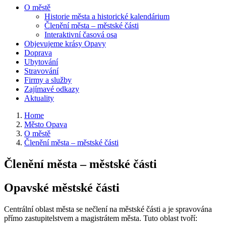
O městě
Historie města a historické kalendárium
Členění města – městské části
Interaktivní časová osa
Objevujeme krásy Opavy
Doprava
Ubytování
Stravování
Firmy a služby
Zajímavé odkazy
Aktuality
Home
Město Opava
O městě
Členění města – městské části
Členění města – městské části
Opavské městské části
Centrální oblast města se nečlení na městské části a je spravována
přímo zastupitelstvem a magistrátem města. Tuto oblast tvoří: