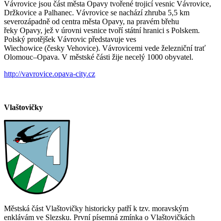
Vávrovice jsou část města Opavy tvořené trojicí vesnic Vávrovice,
Držkovice a Palhanec. Vávrovice se nachází zhruba 5,5 km
severozápadně od centra města Opavy, na pravém břehu
řeky Opavy, jež v úrovni vesnice tvoří státní hranici s Polskem.
Polský protějšek Vávrovic představuje ves
Wiechowice (česky Vehovice). Vávrovicemi vede železniční trať
Olomouc–Opava. V městské části žije necelý 1000 obyvatel.
http://vavrovice.opava-city.cz
Vlaštovičky
Městská část Vlaštovičky historicky patří k tzv. moravským
enklávám ve Slezsku. První písemná zmínka o Vlaštovičkách