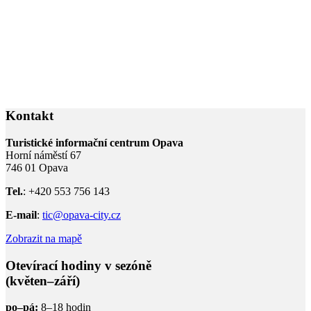
Kontakt
Turistické informační centrum Opava
Horní náměstí 67
746 01 Opava
Tel.
: +420 553 756 143
E-mail
:
tic@opava-city.cz
Zobrazit na mapě
Otevírací hodiny v sezóně
(květen–září)
po–pá:
8–18 hodin