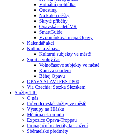
Virtuální prohlídka
Questing
Na kole i pěšky
Skryté příběhy
Opavská staletí VR
SmartGuide
Vzpomínková mapa Opavy
Kalendář akcí
Kultura a zábava
Kulturní subjekty ve městě
Sport a volný čas
Volnočasové subjekty ve městě
Kam za sportem
Běhej Opavu
OPAVA SLAVÍ FEST 800
Via Czechia: Stezka Slezskem
Služby TIC
O nás
Průvodcovské služby ve městě
Výstupy na Hlásku
Měnírna el. proudu
Expozice Opava-Troppau
Propagační materiály ke stažení
Sběratelské předměty