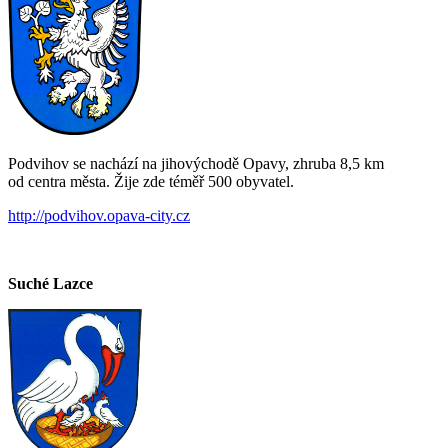
Podvihov se nachází na jihovýchodě Opavy, zhruba 8,5 km
od centra města. Žije zde téměř 500 obyvatel.
http://podvihov.opava-city.cz
Suché Lazce