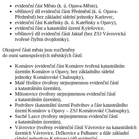
evidenční část Město (k. ú. Opava-Město),
většinový díl evidenční části Předměstí (k. ú. Opava-
Předměstí) bez základní sídelní jednotky Karlovec,
evidenční část Kateřinky (k. ú. Kateřinky u Opavy),
evidenční část a katastrální území Kylešovice,
většinový díl evidenční části Jaktař (bez ZSJ Vávrovická
tvořené čtyřmi dvojdomky).
Okrajové části města jsou rozčleněny
do osmi samosprávných městských částí:
Komárov (evidenční část Komárov tvořená katastrálním
územím Komárov u Opavy, bez základního sídelní
jednotky Komárovské Chaloupky),
Malé Hoštice (tvořeny stejnojmennou evidenční částí
a katastrálním územím),
Milostovice (tvořeny stejnojmennou evidenční částí
a katastrálním územím),
Podvihov (katastrální území Podvihov a část katastrálního
území Komárov u Opavy – ZSJ Komárovské Chaloupky),
Suché Lazce (tvořeny stejnojmennou evidenční částí
a katastrálním územím),
Vávrovice (tvořeny evidenční částí Vávrovice na katastrálních
územích Vávrovice, Držkovice a Palhanec a dále základní
sídelní jednotkou Karlovec) (díl evidenční