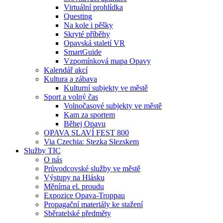
Virtuální prohlídka
Questing
Na kole i pěšky
Skryté příběhy
Opavská staletí VR
SmartGuide
Vzpomínková mapa Opavy
Kalendář akcí
Kultura a zábava
Kulturní subjekty ve městě
Sport a volný čas
Volnočasové subjekty ve městě
Kam za sportem
Běhej Opavu
OPAVA SLAVÍ FEST 800
Via Czechia: Stezka Slezskem
Služby TIC
O nás
Průvodcovské služby ve městě
Výstupy na Hlásku
Měnírna el. proudu
Expozice Opava-Troppau
Propagační materiály ke stažení
Sběratelské předměty