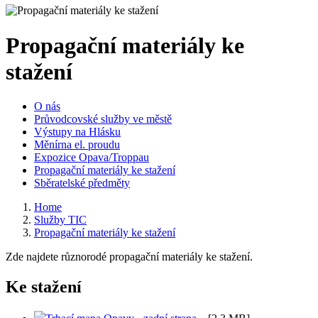
Propagační materiály ke
stažení
O nás
Průvodcovské služby ve městě
Výstupy na Hlásku
Měnírna el. proudu
Expozice Opava/Troppau
Propagační materiály ke stažení
Sběratelské předměty
Home
Služby TIC
Propagační materiály ke stažení
Zde najdete různorodé propagační materiály ke stažení.
Ke stažení