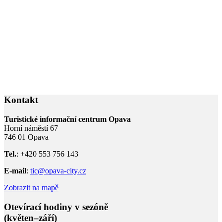
Kontakt
Turistické informační centrum Opava
Horní náměstí 67
746 01 Opava
Tel.
: +420 553 756 143
E-mail
:
tic@opava-city.cz
Zobrazit na mapě
Otevírací hodiny v sezóně
(květen–září)