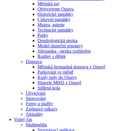
Městská nej
Objevujeme Opavu
Historické památky
Církevní památky
Muzea, galerie
Technické památky
Parky
Dendrologická stezka
Model sluneční soustavy
Silesianka - stezka rozhleden
Rodiny s dětmi
Doprava
Městská hromadná doprava v Opavě
Parkování ve městě
Kudy tudy do Opavy
Historie MHD v Opavě
Sdílená kola
Ubytování
Stravování
Firmy a služby
Zajímavé odkazy
Aktuality
Volný čas
Multimédia
Srovnávací aplikace