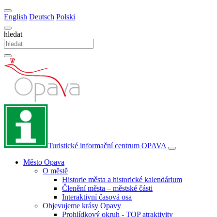
English
Deutsch
Polski
hledat
Turistické informační centrum
OPAVA
Město Opava
O městě
Historie města a historické kalendárium
Členění města – městské části
Interaktivní časová osa
Objevujeme krásy Opavy
Prohlídkový okruh - TOP atraktivity