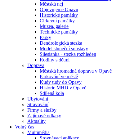
Městská nej
Objevujeme Opavu
Historické památky
Církevní památky
Muzea, galerie
Technické památky
Parky
Dendrologická stezka
Model sluneční soustavy
Silesianka - stezka rozhleden
Rodiny s dětmi
Doprava
Městská hromadná doprava v Opavě
Parkování ve městě
Kudy tudy do Opavy
Historie MHD v Opavě
Sdílená kola
Ubytování
Stravování
Firmy a služby
Zajímavé odkazy
Aktuality
Volný čas
Multimédia
Srovnávací aplikace