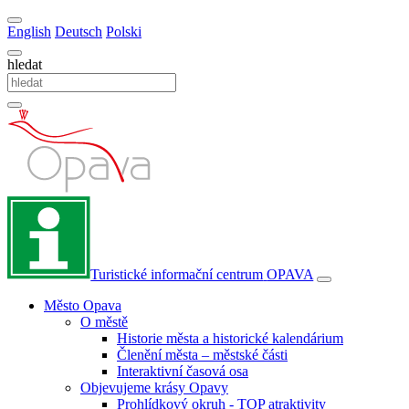
English
Deutsch
Polski
hledat
Turistické informační centrum
OPAVA
Město Opava
O městě
Historie města a historické kalendárium
Členění města – městské části
Interaktivní časová osa
Objevujeme krásy Opavy
Prohlídkový okruh - TOP atraktivity