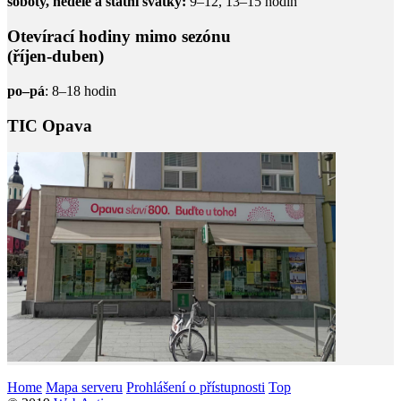
soboty, neděle a státní svátky:
9–12, 13–15 hodin
Otevírací hodiny mimo sezónu
(říjen-duben)
po–pá
: 8–18 hodin
TIC Opava
Home
Mapa serveru
Prohlášení o přístupnosti
Top