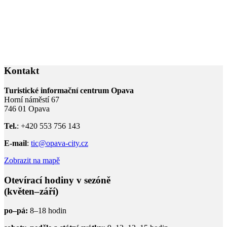
Kontakt
Turistické informační centrum Opava
Horní náměstí 67
746 01 Opava
Tel.
: +420 553 756 143
E-mail
:
tic@opava-city.cz
Zobrazit na mapě
Otevírací hodiny v sezóně
(květen–září)
po–pá:
8–18 hodin