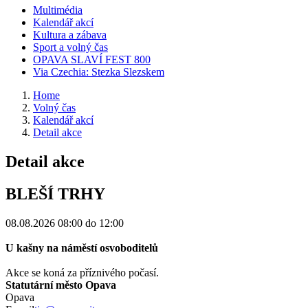
Multimédia
Kalendář akcí
Kultura a zábava
Sport a volný čas
OPAVA SLAVÍ FEST 800
Via Czechia: Stezka Slezskem
Home
Volný čas
Kalendář akcí
Detail akce
Detail akce
BLEŠÍ TRHY
08.08.2026
08:00 do 12:00
U kašny na náměstí osvoboditelů
Akce se koná za příznivého počasí.
Statutární město Opava
Opava