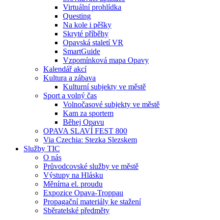
Virtuální prohlídka
Questing
Na kole i pěšky
Skryté příběhy
Opavská staletí VR
SmartGuide
Vzpomínková mapa Opavy
Kalendář akcí
Kultura a zábava
Kulturní subjekty ve městě
Sport a volný čas
Volnočasové subjekty ve městě
Kam za sportem
Běhej Opavu
OPAVA SLAVÍ FEST 800
Via Czechia: Stezka Slezskem
Služby TIC
O nás
Průvodcovské služby ve městě
Výstupy na Hlásku
Měnírna el. proudu
Expozice Opava-Troppau
Propagační materiály ke stažení
Sběratelské předměty