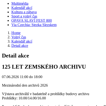
Multimédia
Kalendář akcí
Kultura a zábava
Sport a volný čas
OPAVA SLAVÍ FEST 800
Via Czechia: Stezka Slezskem
Home
Volný čas
Kalendář akcí
Detail akce
Detail akce
125 LET ZEMSKÉHO ARCHIVU
07.06.2026
11:00 do 18:00
Mezinárodní den archivů 2026
Výstava archiválií v badatelně a prohlídky budovy archivu
Prohlídky: 10.00/14.00/16.00