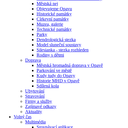
Městská nej
Objevujeme Opavu
Historické památky
Církevní památky
Muzea, galerie
Technické památky
Parky
Dendrologická stezka
Model sluneční soustavy
Silesianka - stezka rozhleden
Rodiny s dětmi
Doprava
Městská hromadná doprava v Opavě
Parkování ve městě
Kudy tudy do Opavy
Historie MHD v Opavě
Sdílená kola
Ubytování
Stravování
Firmy a služby
Zajímavé odkazy
Aktuality
Volný čas
Multimédia
Srovnávací aplikace