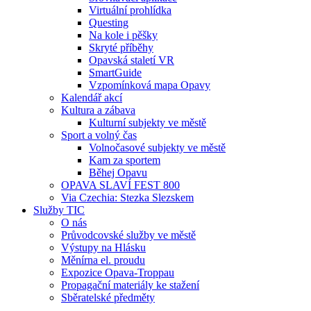
Virtuální prohlídka
Questing
Na kole i pěšky
Skryté příběhy
Opavská staletí VR
SmartGuide
Vzpomínková mapa Opavy
Kalendář akcí
Kultura a zábava
Kulturní subjekty ve městě
Sport a volný čas
Volnočasové subjekty ve městě
Kam za sportem
Běhej Opavu
OPAVA SLAVÍ FEST 800
Via Czechia: Stezka Slezskem
Služby TIC
O nás
Průvodcovské služby ve městě
Výstupy na Hlásku
Měnírna el. proudu
Expozice Opava-Troppau
Propagační materiály ke stažení
Sběratelské předměty