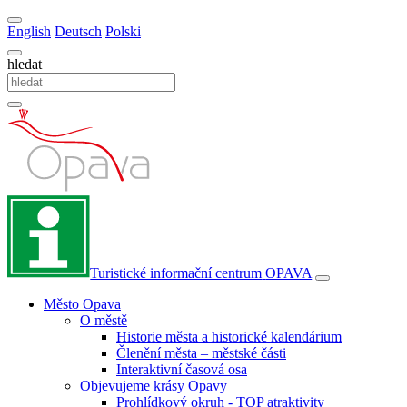
English
Deutsch
Polski
hledat
Turistické informační centrum
OPAVA
Město Opava
O městě
Historie města a historické kalendárium
Členění města – městské části
Interaktivní časová osa
Objevujeme krásy Opavy
Prohlídkový okruh - TOP atraktivity