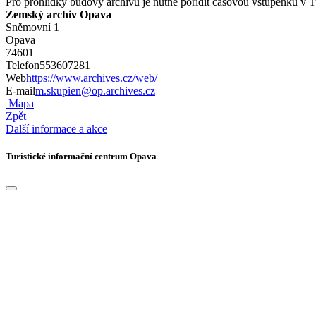
Pro prohlídky budovy archivu je nutné pořídit časovou vstupenku v 
Zemský archiv Opava
Sněmovní 1
Opava
74601
Telefon
553607281
Web
https://www.archives.cz/web/
E-mail
m.skupien@op.archives.cz
Mapa
Zpět
Další informace a akce
Turistické informační centrum Opava