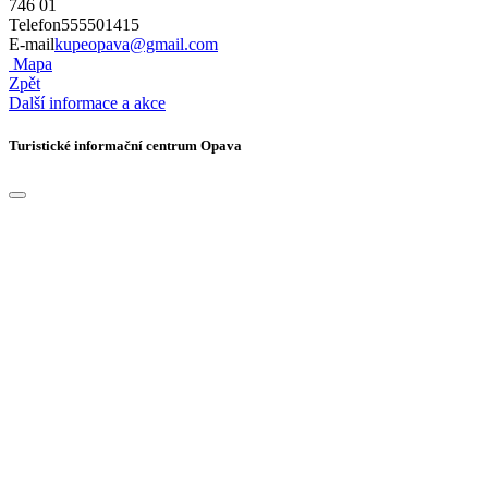
746 01
Telefon
555501415
E-mail
kupeopava@gmail.com
Mapa
Zpět
Další informace a akce
Turistické informační centrum Opava