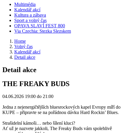
Multimédia
Kalendář akcí
Kultura a zábava
Sport a volný čas
OPAVA SLAVÍ FEST 800
Via Czechia: Stezka Slezskem
Home
Volný čas
Kalendář akcí
Detail akce
Detail akce
THE FREAKY BUDS
04.06.2026
19:00 do 21:00
Jedna z nejenergičtějších bluesrockových kapel Evropy míří do
KUPE – připravte se na pořádnou dávku Hard Rockin’ Blues.
Strašidelní kámoši… nebo šílení kluci?
Ať už je nazvete jakkoli, The Freaky Buds vám spolehlivě