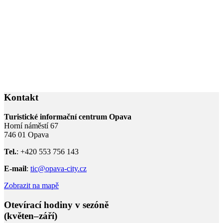
Kontakt
Turistické informační centrum Opava
Horní náměstí 67
746 01 Opava
Tel.
: +420 553 756 143
E-mail
:
tic@opava-city.cz
Zobrazit na mapě
Otevírací hodiny v sezóně
(květen–září)