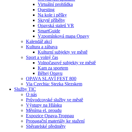
Virtuální prohlídka
Questing
Na kole i pěšky
Skryté příběhy
Opavská staletí VR
SmartGuide
Vzpomínková mapa Opavy
Kalendář akcí
Kultura a zábava
Kulturní subjekty ve městě
Sport a volný čas
Volnočasové subjekty ve městě
Kam za sportem
Běhej Opavu
OPAVA SLAVÍ FEST 800
Via Czechia: Stezka Slezskem
Služby TIC
O nás
Průvodcovské služby ve městě
Výstupy na Hlásku
Měnírna el. proudu
Expozice Opava-Troppau
Propagační materiály ke stažení
Sběratelské předměty