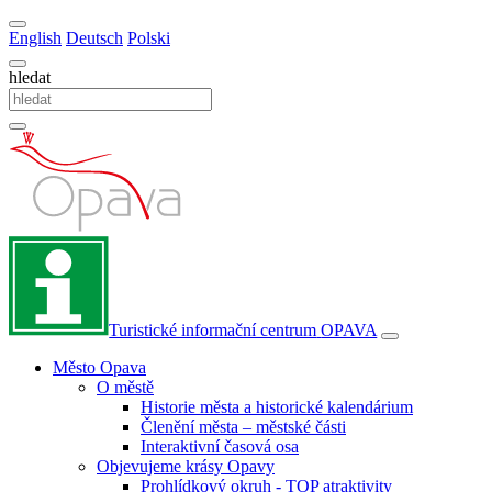
English
Deutsch
Polski
hledat
Turistické informační centrum
OPAVA
Město Opava
O městě
Historie města a historické kalendárium
Členění města – městské části
Interaktivní časová osa
Objevujeme krásy Opavy
Prohlídkový okruh - TOP atraktivity