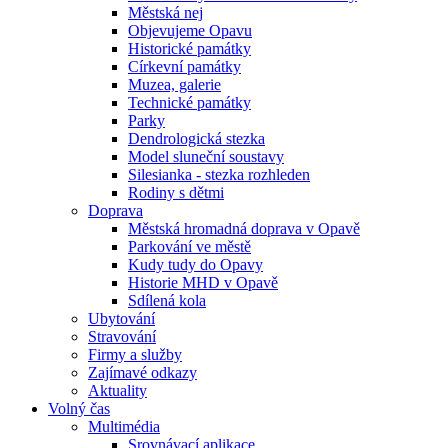
Městská nej
Objevujeme Opavu
Historické památky
Církevní památky
Muzea, galerie
Technické památky
Parky
Dendrologická stezka
Model sluneční soustavy
Silesianka - stezka rozhleden
Rodiny s dětmi
Doprava
Městská hromadná doprava v Opavě
Parkování ve městě
Kudy tudy do Opavy
Historie MHD v Opavě
Sdílená kola
Ubytování
Stravování
Firmy a služby
Zajímavé odkazy
Aktuality
Volný čas
Multimédia
Srovnávací aplikace