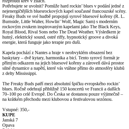
rozproudí krev v žilách.
Potřebujete se uvolnit? Pomůže hard rockin’ blues v podání jedné z
nejenergičtějších bluesrockových kapel současné francouzské scény.
Freaky Buds ve své hudbě propojují syrové bluesové kořeny (R. L.
Burnside, Little Walter, Howlin’ Wolf, Magic Sam) s moderním
rockovým zvukem inspirovaným kapelami jako The Black Keys,
Royal Blood, Rival Sons nebo The Dead Weather. Výsledkem je
hutný, elektrický sound, ostré riffy, hypnotický groove a divoká
energie, která funguje jako terapie pro duši.
Kapela pochází z Nantes a hraje v neobvyklém obsazení bez
baskytary – dvě kytary, harmonika a bicí. Tento syrový formát je
přímým odkazem na jejich bluesové kořeny a zároveň dává prostor
silné dynamice a napětí, které vás vtáhne přímo do atmosféry klubů
z delty Mississippi.
The Freaky Buds patří mezi absolutní špičku evropského rockin’
blues. Ročně odehrají přibližně 150 koncertů ve Francii a dalších
70–100 po celé Evropě. Do Česka se dostanou pouze výjimečně –
na krátkém přechodu mezi klubovou a festivalovou sezónou.
Vstupné: 350,-
KUPE
Janská 7
Opava