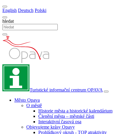
English
Deutsch
Polski
hledat
Turistické informační centrum
OPAVA
Město Opava
O městě
Historie města a historické kalendárium
Členění města – městské části
Interaktivní časová osa
Objevujeme krásy Opavy
Prohlídkový okruh - TOP atraktivity