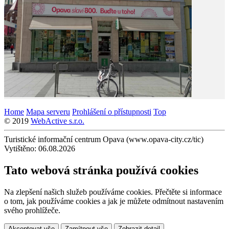
Home
Mapa serveru
Prohlášení o přístupnosti
Top
© 2019
WebActive s.r.o.
Turistické informační centrum Opava (www.opava-city.cz/tic)
Vytištěno: 06.08.2026
Tato webová stránka používá cookies
Na zlepšení našich služeb používáme cookies. Přečtěte si informace
o tom, jak používáme cookies a jak je můžete odmítnout nastavením
svého prohlížeče.
Akceptovat vše
Zamítnout vše
Zobrazit detail