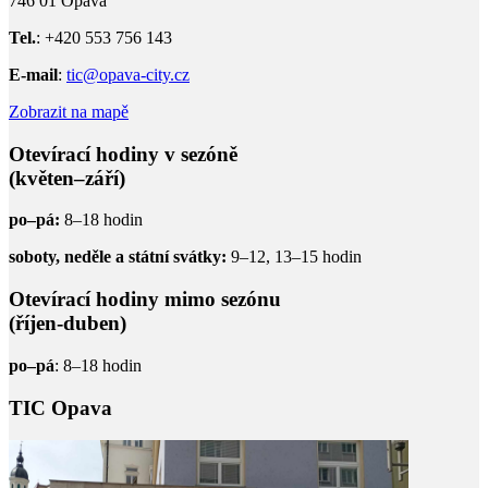
746 01 Opava
Tel.
: +420 553 756 143
E-mail
:
tic@opava-city.cz
Zobrazit na mapě
Otevírací hodiny v sezóně
(květen–září)
po–pá:
8–18 hodin
soboty, neděle a státní svátky:
9–12, 13–15 hodin
Otevírací hodiny mimo sezónu
(říjen-duben)
po–pá
: 8–18 hodin
TIC Opava