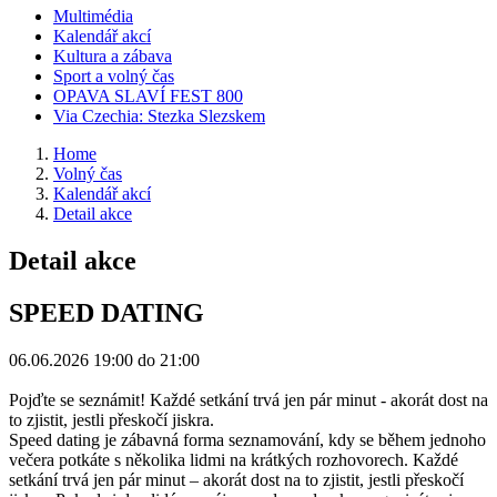
Multimédia
Kalendář akcí
Kultura a zábava
Sport a volný čas
OPAVA SLAVÍ FEST 800
Via Czechia: Stezka Slezskem
Home
Volný čas
Kalendář akcí
Detail akce
Detail akce
SPEED DATING
06.06.2026
19:00 do 21:00
Pojďte se seznámit! Každé setkání trvá jen pár minut - akorát dost na
to zjistit, jestli přeskočí jiskra.
Speed dating je zábavná forma seznamování, kdy se během jednoho
večera potkáte s několika lidmi na krátkých rozhovorech. Každé
setkání trvá jen pár minut – akorát dost na to zjistit, jestli přeskočí