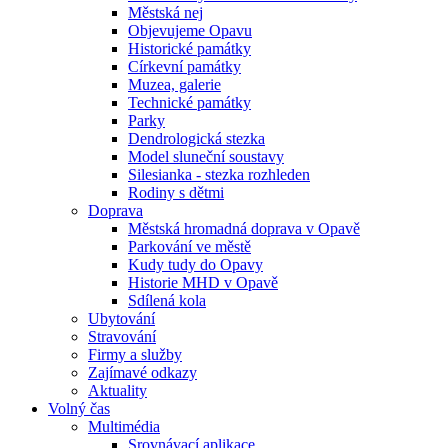
Městská nej
Objevujeme Opavu
Historické památky
Církevní památky
Muzea, galerie
Technické památky
Parky
Dendrologická stezka
Model sluneční soustavy
Silesianka - stezka rozhleden
Rodiny s dětmi
Doprava
Městská hromadná doprava v Opavě
Parkování ve městě
Kudy tudy do Opavy
Historie MHD v Opavě
Sdílená kola
Ubytování
Stravování
Firmy a služby
Zajímavé odkazy
Aktuality
Volný čas
Multimédia
Srovnávací aplikace