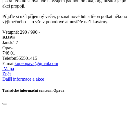
jiskra. Pokud si dva lidé navzájem padnou do oka, organizátor je po
akci propojí.
Přijďte si užít příjemný večer, poznat nové lidi a třeba potkat někoho
výjimečného – to vše v pohodové atmosféře naší kavárny.
Vstupné: 290 / 990,-
KUPE
Janská 7
Opava
746 01
Telefon
555501415
E-mail
kupeopava@gmail.com
Mapa
Zpět
Další informace a akce
Turistické informační centrum Opava