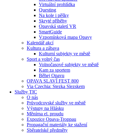
Virtuální prohlídka
Questing
Na kole i pěšky
Skryté příběhy
Opavská staletí VR
SmartGuide
Vzpomínková mapa Opavy
Kalendář akcí
Kultura a zábava
Kulturní subjekty ve městě
Sport a volný čas
Volnočasové subjekty ve městě
Kam za sportem
Běhej Opavu
OPAVA SLAVÍ FEST 800
Via Czechia: Stezka Slezskem
Služby TIC
O nás
Průvodcovské služby ve městě
Výstupy na Hlásku
Měnírna el. proudu
Expozice Opava-Troppau
Propagační materiály ke stažení
Sběratelské předměty