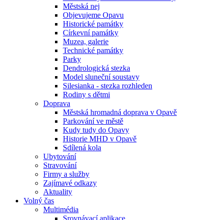
Městská nej
Objevujeme Opavu
Historické památky
Církevní památky
Muzea, galerie
Technické památky
Parky
Dendrologická stezka
Model sluneční soustavy
Silesianka - stezka rozhleden
Rodiny s dětmi
Doprava
Městská hromadná doprava v Opavě
Parkování ve městě
Kudy tudy do Opavy
Historie MHD v Opavě
Sdílená kola
Ubytování
Stravování
Firmy a služby
Zajímavé odkazy
Aktuality
Volný čas
Multimédia
Srovnávací aplikace