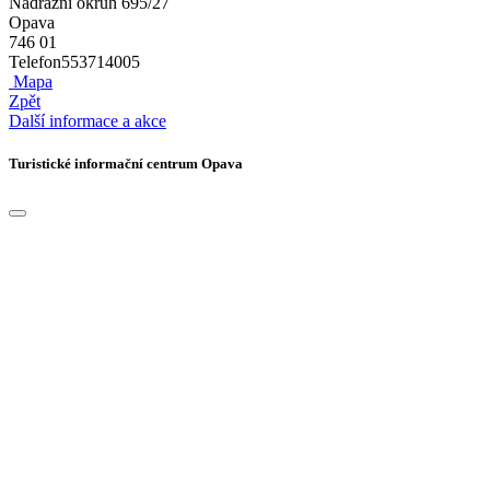
Nádražní okruh 695/27
Opava
746 01
Telefon
553714005
Mapa
Zpět
Další informace a akce
Turistické informační centrum Opava