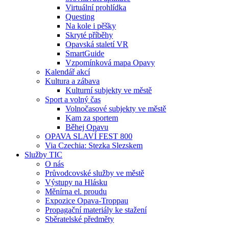
Virtuální prohlídka
Questing
Na kole i pěšky
Skryté příběhy
Opavská staletí VR
SmartGuide
Vzpomínková mapa Opavy
Kalendář akcí
Kultura a zábava
Kulturní subjekty ve městě
Sport a volný čas
Volnočasové subjekty ve městě
Kam za sportem
Běhej Opavu
OPAVA SLAVÍ FEST 800
Via Czechia: Stezka Slezskem
Služby TIC
O nás
Průvodcovské služby ve městě
Výstupy na Hlásku
Měnírna el. proudu
Expozice Opava-Troppau
Propagační materiály ke stažení
Sběratelské předměty