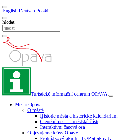
English
Deutsch
Polski
hledat
Turistické informační centrum
OPAVA
Město Opava
O městě
Historie města a historické kalendárium
Členění města – městské části
Interaktivní časová osa
Objevujeme krásy Opavy
Prohlídkový okruh - TOP atraktivity