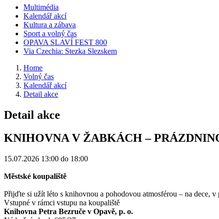
Multimédia
Kalendář akcí
Kultura a zábava
Sport a volný čas
OPAVA SLAVÍ FEST 800
Via Czechia: Stezka Slezskem
Home
Volný čas
Kalendář akcí
Detail akce
Detail akce
KNIHOVNA V ŽABKÁCH – PRÁZDNIN
15.07.2026
13:00 do 18:00
Městské koupaliště
Přijďte si užít léto s knihovnou a pohodovou atmosférou – na dece, v
Vstupné v rámci vstupu na koupaliště
Knihovna Petra Bezruče v Opavě, p. o.