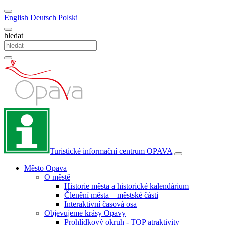
English
Deutsch
Polski
hledat
Turistické informační centrum
OPAVA
Město Opava
O městě
Historie města a historické kalendárium
Členění města – městské části
Interaktivní časová osa
Objevujeme krásy Opavy
Prohlídkový okruh - TOP atraktivity