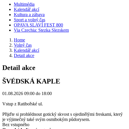
Multimédia
Kalendář akcí
Kultura a zábava
Sport a volný čas
OPAVA SLAVÍ FEST 800
Via Czechia: Stezka Slezskem
Home
Volný čas
Kalendář akcí
Detail akce
Detail akce
ŠVÉDSKÁ KAPLE
01.08.2026
09:00 do 18:00
Vstup z Ratibořské ul.
Přijďte si prohlédnout gotický skvost s ojedinělými freskami, který
je výjimečný také svým osmibokým půdorysem.
Bez vstupného