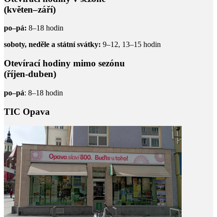
(květen–září)
po–pá:
8–18 hodin
soboty, neděle a státní svátky:
9–12, 13–15 hodin
Otevírací hodiny mimo sezónu
(říjen-duben)
po–pá
: 8–18 hodin
TIC Opava