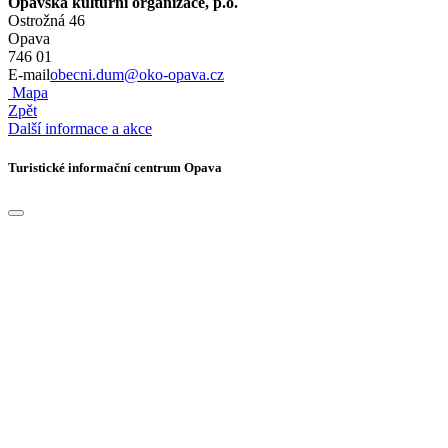
Opavská kulturní organizace, p.o.
Ostrožná 46
Opava
746 01
E-mail
obecni.dum@oko-opava.cz
Mapa
Zpět
Další informace a akce
Turistické informační centrum Opava