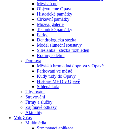
Městská nej
Objevujeme Opavu
Historické památky
Církevní památky
Muzea, galerie
Technické památky
Parky
Dendrologická stezka
Model sluneční soustavy
Silesianka - stezka rozhleden
Rodiny s dětmi
Doprava
Městská hromadná doprava v Opavě
Parkování ve městě
Kudy tudy do Opavy
Historie MHD v Opavě
Sdílená kola
Ubytování
Stravování
Firmy a služby
Zajímavé odkazy
Aktuality
Volný čas
Multimédia
Srovnávací aplikace