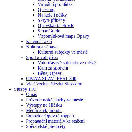
Virtuální prohlídka
Questing
Na kole i pěšky
Skryté příběhy
Opavská staletí VR
SmartGuide
Vzpomínková mapa Opavy
Kalendář akcí
Kultura a zábava
Kulturní subjekty ve městě
Sport a volný čas
Volnočasové subjekty ve městě
Kam za sportem
Běhej Opavu
OPAVA SLAVÍ FEST 800
Via Czechia: Stezka Slezskem
Služby TIC
O nás
Průvodcovské služby ve městě
Výstupy na Hlásku
Měnírna el. proudu
Expozice Opava-Troppau
Propagační materiály ke stažení
Sběratelské předměty