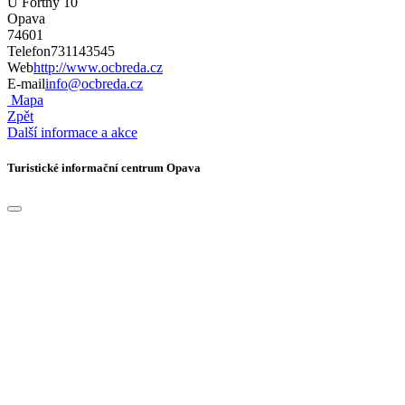
U Fortny 10
Opava
74601
Telefon
731143545
Web
http://www.ocbreda.cz
E-mail
info@ocbreda.cz
Mapa
Zpět
Další informace a akce
Turistické informační centrum Opava