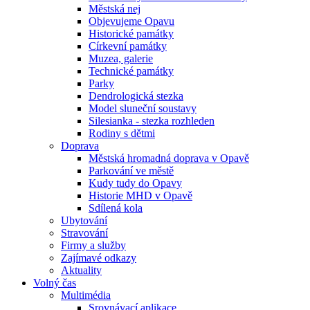
Městská nej
Objevujeme Opavu
Historické památky
Církevní památky
Muzea, galerie
Technické památky
Parky
Dendrologická stezka
Model sluneční soustavy
Silesianka - stezka rozhleden
Rodiny s dětmi
Doprava
Městská hromadná doprava v Opavě
Parkování ve městě
Kudy tudy do Opavy
Historie MHD v Opavě
Sdílená kola
Ubytování
Stravování
Firmy a služby
Zajímavé odkazy
Aktuality
Volný čas
Multimédia
Srovnávací aplikace