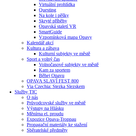
Virtuální prohlídka
Questing
Na kole i pěšky
Skryté příběhy
Opavská staletí VR
SmartGuide
Vzpomínková mapa Opavy
Kalendář akcí
Kultura a zábava
Kulturní subjekty ve městě
Sport a volný čas
Volnočasové subjekty ve městě
Kam za sportem
Běhej Opavu
OPAVA SLAVÍ FEST 800
Via Czechia: Stezka Slezskem
Služby TIC
O nás
Průvodcovské služby ve městě
Výstupy na Hlásku
Měnírna el. proudu
Expozice Opava-Troppau
Propagační materiály ke stažení
Sběratelské předměty