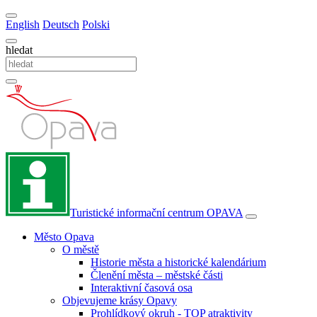
English
Deutsch
Polski
hledat
Turistické informační centrum
OPAVA
Město Opava
O městě
Historie města a historické kalendárium
Členění města – městské části
Interaktivní časová osa
Objevujeme krásy Opavy
Prohlídkový okruh - TOP atraktivity