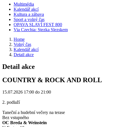
Multimédia
Kalendář akcí
Kultura a zábava
Sport a volný čas
OPAVA SLAVÍ FEST 800
Via Czechia: Stezka Slezskem
Home
Volný čas
Kalendář akcí
Detail akce
Detail akce
COUNTRY & ROCK AND ROLL
15.07.2026
17:00 do 21:00
2. podlaží
Taneční a hudební večery na terase
Bez vstupného
OC Breda & Weinstein