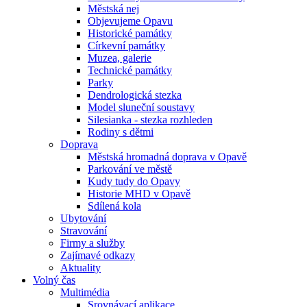
Městská nej
Objevujeme Opavu
Historické památky
Církevní památky
Muzea, galerie
Technické památky
Parky
Dendrologická stezka
Model sluneční soustavy
Silesianka - stezka rozhleden
Rodiny s dětmi
Doprava
Městská hromadná doprava v Opavě
Parkování ve městě
Kudy tudy do Opavy
Historie MHD v Opavě
Sdílená kola
Ubytování
Stravování
Firmy a služby
Zajímavé odkazy
Aktuality
Volný čas
Multimédia
Srovnávací aplikace