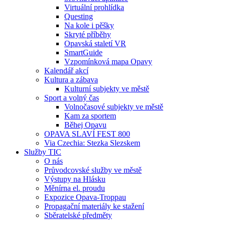
Virtuální prohlídka
Questing
Na kole i pěšky
Skryté příběhy
Opavská staletí VR
SmartGuide
Vzpomínková mapa Opavy
Kalendář akcí
Kultura a zábava
Kulturní subjekty ve městě
Sport a volný čas
Volnočasové subjekty ve městě
Kam za sportem
Běhej Opavu
OPAVA SLAVÍ FEST 800
Via Czechia: Stezka Slezskem
Služby TIC
O nás
Průvodcovské služby ve městě
Výstupy na Hlásku
Měnírna el. proudu
Expozice Opava-Troppau
Propagační materiály ke stažení
Sběratelské předměty