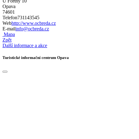
U Fortny 10
Opava
74601
Telefon
731143545
Web
http://www.ocbreda.cz
E-mail
info@ocbreda.cz
Mapa
Zpět
Další informace a akce
Turistické informační centrum Opava