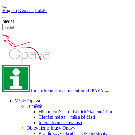
English
Deutsch
Polski
hledat
Turistické informační centrum
OPAVA
Město Opava
O městě
Historie města a historické kalendárium
Členění města – městské části
Interaktivní časová osa
Objevujeme krásy Opavy
Prohlídkový okruh - TOP atraktivity