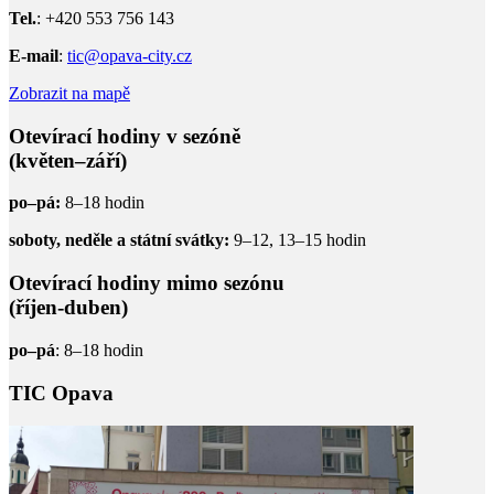
Tel.
: +420 553 756 143
E-mail
:
tic@opava-city.cz
Zobrazit na mapě
Otevírací hodiny v sezóně
(květen–září)
po–pá:
8–18 hodin
soboty, neděle a státní svátky:
9–12, 13–15 hodin
Otevírací hodiny mimo sezónu
(říjen-duben)
po–pá
: 8–18 hodin
TIC Opava