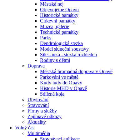
Městská nej
Objevujeme Opavu
Historické památky
Církevní památky
Muzea, galerie
Technické památky
Parky
Dendrologická stezka
Model sluneční soustavy
Silesianka - stezka rozhleden
Rodiny s dětmi
Doprava
Městská hromadná doprava v Opavě
Parkování ve městě
Kudy tudy do Opavy
Historie MHD v Opavě
Sdílená kola
Ubytování
Stravování
Firmy a služby
Zajímavé odkazy
Aktuality
Volný čas
Multimédia
Srovnávací aplikace