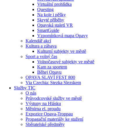
Virtuální prohlídka
Questing
Na kole i pěšky
Skryté příběhy
Opavská staletí VR
SmartGuide
Vzpomínková mapa Opavy
Kalendář akcí
Kultura a zábava
Kulturní subjekty ve městě
Sport a volný čas
Volnočasové subjekty ve městě
Kam za sportem
Běhej Opavu
OPAVA SLAVÍ FEST 800
Via Czechia: Stezka Slezskem
Služby TIC
O nás
Průvodcovské služby ve městě
Výstupy na Hlásku
Měnírna el. proudu
Expozice Opava-Troppau
Propagační materiály ke stažení
Sběratelské předměty