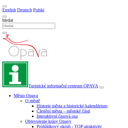
English
Deutsch
Polski
hledat
Turistické informační centrum
OPAVA
Město Opava
O městě
Historie města a historické kalendárium
Členění města – městské části
Interaktivní časová osa
Objevujeme krásy Opavy
Prohlídkový okruh - TOP atraktivity