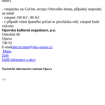
ústav).
- vstupenky na GoOut, recepci Obecního domu, případný doprodej
na místě
- vstupné 100 Kč / 80 Kč
- v případě velmi špatného počasí se procházka ruší, vstupné bude
vráceno
Opavská kulturní organizace, p.o.
Ostrožná 46
Opava
746 01
E-mail
obecni.dum@oko-opava.cz
Mapa
Zpět
Další informace a akce
Turistické informační centrum Opava