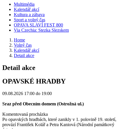
Multimédia
Kalendář akcí
Kultura a zábava
Sport a volný čas
OPAVA SLAVÍ FEST 800
Via Czechia: Stezka Slezskem
Home
Volný čas
Kalendář akcí
Detail akce
Detail akce
OPAVSKÉ HRADBY
09.08.2026
17:00 do 19:00
Sraz před Obecním domem (Ostrožná ul.)
Komentovaná procházka
Po opavských hradbách, které zanikly v 1. polovině 19. století,
provází František Kolář a Petra Kaniová (Národní památkový