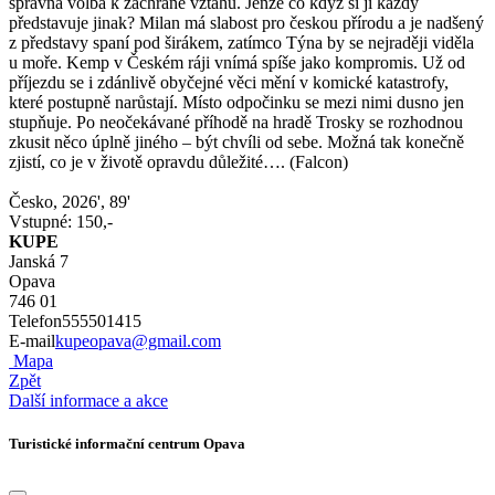
správná volba k záchraně vztahu. Jenže co když si ji každý
představuje jinak? Milan má slabost pro českou přírodu a je nadšený
z představy spaní pod širákem, zatímco Týna by se nejraději viděla
u moře. Kemp v Českém ráji vnímá spíše jako kompromis. Už od
příjezdu se i zdánlivě obyčejné věci mění v komické katastrofy,
které postupně narůstají. Místo odpočinku se mezi nimi dusno jen
stupňuje. Po neočekávané příhodě na hradě Trosky se rozhodnou
zkusit něco úplně jiného – být chvíli od sebe. Možná tak konečně
zjistí, co je v životě opravdu důležité…. (Falcon)
Česko, 2026', 89'
Vstupné: 150,-
KUPE
Janská 7
Opava
746 01
Telefon
555501415
E-mail
kupeopava@gmail.com
Mapa
Zpět
Další informace a akce
Turistické informační centrum Opava