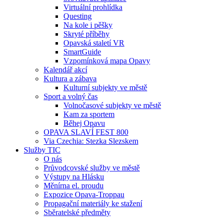
Virtuální prohlídka
Questing
Na kole i pěšky
Skryté příběhy
Opavská staletí VR
SmartGuide
Vzpomínková mapa Opavy
Kalendář akcí
Kultura a zábava
Kulturní subjekty ve městě
Sport a volný čas
Volnočasové subjekty ve městě
Kam za sportem
Běhej Opavu
OPAVA SLAVÍ FEST 800
Via Czechia: Stezka Slezskem
Služby TIC
O nás
Průvodcovské služby ve městě
Výstupy na Hlásku
Měnírna el. proudu
Expozice Opava-Troppau
Propagační materiály ke stažení
Sběratelské předměty