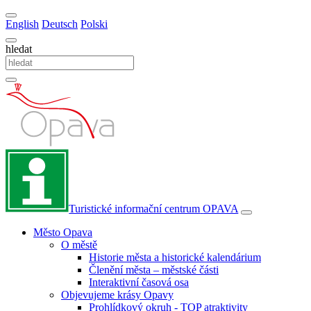
English
Deutsch
Polski
hledat
Turistické informační centrum
OPAVA
Město Opava
O městě
Historie města a historické kalendárium
Členění města – městské části
Interaktivní časová osa
Objevujeme krásy Opavy
Prohlídkový okruh - TOP atraktivity