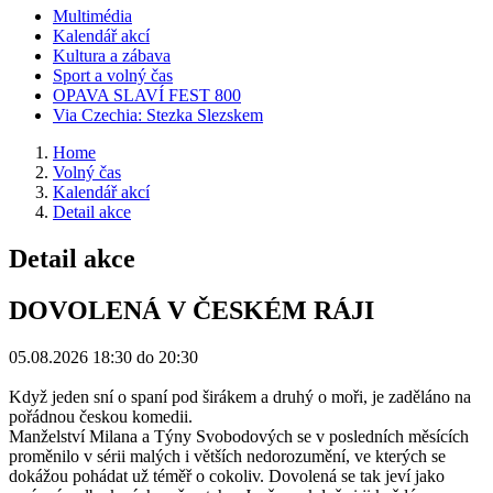
Multimédia
Kalendář akcí
Kultura a zábava
Sport a volný čas
OPAVA SLAVÍ FEST 800
Via Czechia: Stezka Slezskem
Home
Volný čas
Kalendář akcí
Detail akce
Detail akce
DOVOLENÁ V ČESKÉM RÁJI
05.08.2026
18:30 do 20:30
Když jeden sní o spaní pod širákem a druhý o moři, je zaděláno na
pořádnou českou komedii.
Manželství Milana a Týny Svobodových se v posledních měsících
proměnilo v sérii malých i větších nedorozumění, ve kterých se
dokážou pohádat už téměř o cokoliv. Dovolená se tak jeví jako