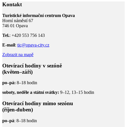
Kontakt
Turistické informační centrum Opava
Horní náměstí 67
746 01 Opava
Tel.
: +420 553 756 143
E-mail
:
tic@opava-city.cz
Zobrazit na mapě
Otevírací hodiny v sezóně
(květen–září)
po–pá:
8–18 hodin
soboty, neděle a státní svátky:
9–12, 13–15 hodin
Otevírací hodiny mimo sezónu
(říjen-duben)
po–pá
: 8–18 hodin