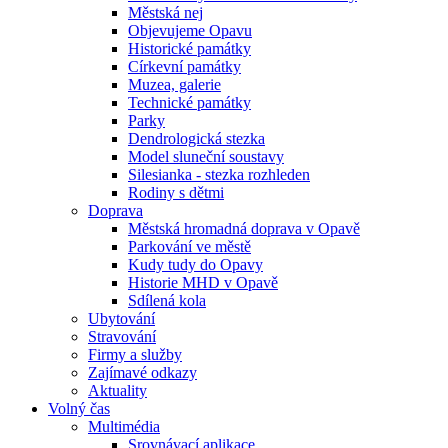
Městská nej
Objevujeme Opavu
Historické památky
Církevní památky
Muzea, galerie
Technické památky
Parky
Dendrologická stezka
Model sluneční soustavy
Silesianka - stezka rozhleden
Rodiny s dětmi
Doprava
Městská hromadná doprava v Opavě
Parkování ve městě
Kudy tudy do Opavy
Historie MHD v Opavě
Sdílená kola
Ubytování
Stravování
Firmy a služby
Zajímavé odkazy
Aktuality
Volný čas
Multimédia
Srovnávací aplikace