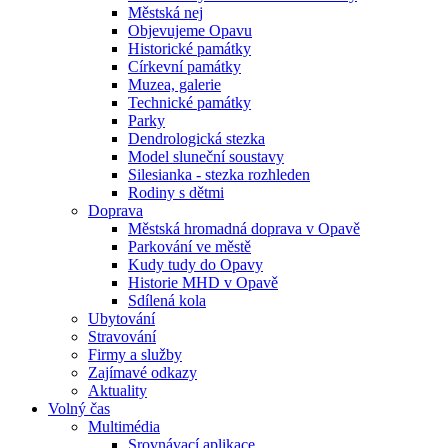
Městská nej
Objevujeme Opavu
Historické památky
Církevní památky
Muzea, galerie
Technické památky
Parky
Dendrologická stezka
Model sluneční soustavy
Silesianka - stezka rozhleden
Rodiny s dětmi
Doprava
Městská hromadná doprava v Opavě
Parkování ve městě
Kudy tudy do Opavy
Historie MHD v Opavě
Sdílená kola
Ubytování
Stravování
Firmy a služby
Zajímavé odkazy
Aktuality
Volný čas
Multimédia
Srovnávací aplikace