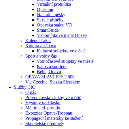
Virtuální prohlídka
Questing
Na kole i pěšky
Skryté příběhy
Opavská staletí VR
SmartGuide
Vzpomínková mapa Opavy
Kalendář akcí
Kultura a zábava
Kulturní subjekty ve městě
Sport a volný čas
Volnočasové subjekty ve městě
Kam za sportem
Běhej Opavu
OPAVA SLAVÍ FEST 800
Via Czechia: Stezka Slezskem
Služby TIC
O nás
Průvodcovské služby ve městě
Výstupy na Hlásku
Měnírna el. proudu
Expozice Opava-Troppau
Propagační materiály ke stažení
Sběratelské předměty