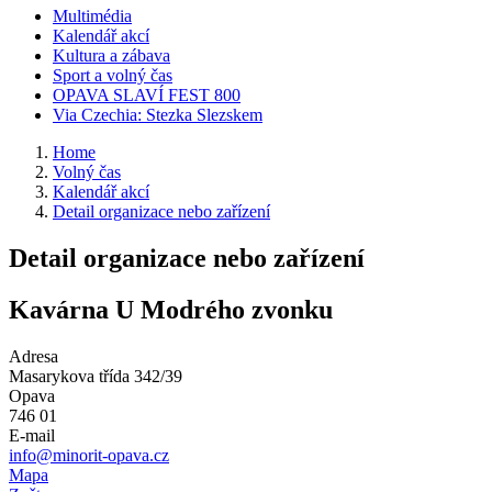
Multimédia
Kalendář akcí
Kultura a zábava
Sport a volný čas
OPAVA SLAVÍ FEST 800
Via Czechia: Stezka Slezskem
Home
Volný čas
Kalendář akcí
Detail organizace nebo zařízení
Detail organizace nebo zařízení
Kavárna U Modrého zvonku
Adresa
Masarykova třída 342/39
Opava
746 01
E-mail
info@minorit-opava.cz
Mapa