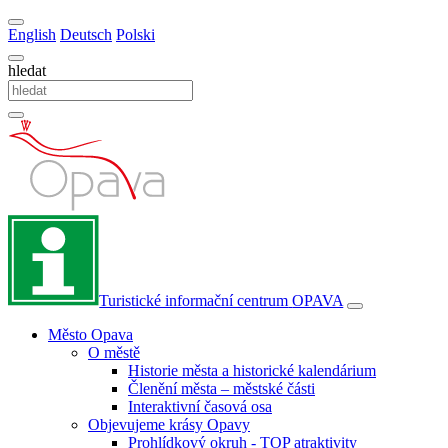
English
Deutsch
Polski
hledat
Turistické informační centrum
OPAVA
Město Opava
O městě
Historie města a historické kalendárium
Členění města – městské části
Interaktivní časová osa
Objevujeme krásy Opavy
Prohlídkový okruh - TOP atraktivity