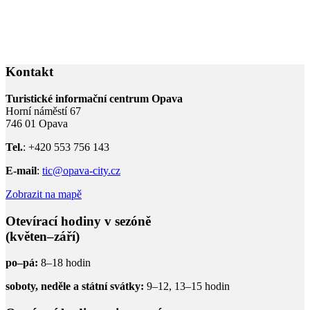
Kontakt
Turistické informační centrum Opava
Horní náměstí 67
746 01 Opava
Tel.
: +420 553 756 143
E-mail
:
tic@opava-city.cz
Zobrazit na mapě
Otevírací hodiny v sezóně
(květen–září)
po–pá:
8–18 hodin
soboty, neděle a státní svátky:
9–12, 13–15 hodin