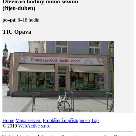
Otevírací hodiny mimo sezónu
(říjen-duben)
po–pá
: 8–18 hodin
TIC Opava
Home
Mapa serveru
Prohlášení o přístupnosti
Top
© 2019
WebActive s.r.o.