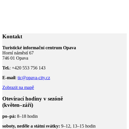
Kontakt
Turistické informační centrum Opava
Horní náměstí 67
746 01 Opava
Tel.
: +420 553 756 143
E-mail
:
tic@opava-city.cz
Zobrazit na mapě
Otevírací hodiny v sezóně
(květen–září)
po–pá:
8–18 hodin
soboty, neděle a státní svátky:
9–12, 13–15 hodin