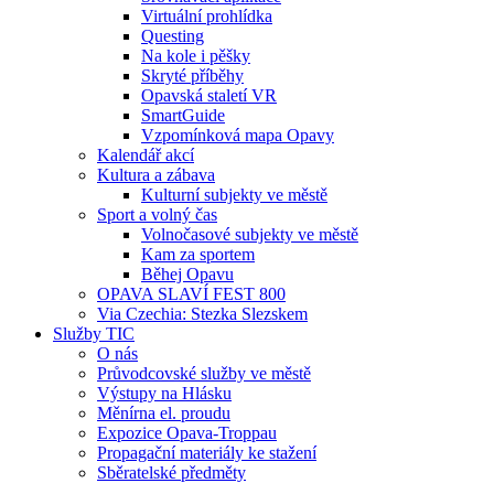
Virtuální prohlídka
Questing
Na kole i pěšky
Skryté příběhy
Opavská staletí VR
SmartGuide
Vzpomínková mapa Opavy
Kalendář akcí
Kultura a zábava
Kulturní subjekty ve městě
Sport a volný čas
Volnočasové subjekty ve městě
Kam za sportem
Běhej Opavu
OPAVA SLAVÍ FEST 800
Via Czechia: Stezka Slezskem
Služby TIC
O nás
Průvodcovské služby ve městě
Výstupy na Hlásku
Měnírna el. proudu
Expozice Opava-Troppau
Propagační materiály ke stažení
Sběratelské předměty