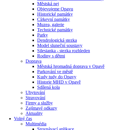
Městská nej
Objevujeme Opavu
Historické památky
Církevní památky
Muzea, galerie
Technické památky
Parky
Dendrologická stezka
Model sluneční soustavy
Silesianka - stezka rozhleden
Rodiny s dětmi
Doprava
Městská hromadná doprava v Opavě
Parkování ve městě
Kudy tudy do Opavy
Historie MHD v Opavě
Sdílená kola
Ubytování
Stravování
Firmy a služby
Zajímavé odkazy
Aktuality
Volný čas
Multimédia
Srovnávací aplikace