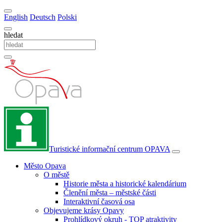
English
Deutsch
Polski
hledat
Turistické informační centrum
OPAVA
Město Opava
O městě
Historie města a historické kalendárium
Členění města – městské části
Interaktivní časová osa
Objevujeme krásy Opavy
Prohlídkový okruh - TOP atraktivity