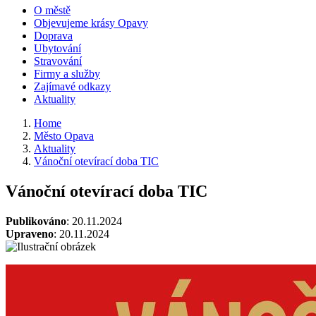
O městě
Objevujeme krásy Opavy
Doprava
Ubytování
Stravování
Firmy a služby
Zajímavé odkazy
Aktuality
Home
Město Opava
Aktuality
Vánoční otevírací doba TIC
Vánoční otevírací doba TIC
Publikováno
: 20.11.2024
Upraveno
: 20.11.2024