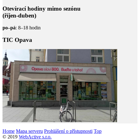
Otevírací hodiny mimo sezónu
(říjen-duben)
po–pá
: 8–18 hodin
TIC Opava
Home
Mapa serveru
Prohlášení o přístupnosti
Top
© 2019
WebActive s.r.o.