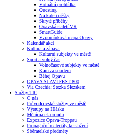
Virtuální prohlídka
Questing
Na kole i pěšky
Skryté příběhy
Opavská staletí VR
SmartGuide
Vzpomínková mapa Opavy
Kalendář akcí
Kultura a zábava
Kulturní subjekty ve městě
Sport a volný čas
Volnočasové subjekty ve městě
Kam za sportem
Běhej Opavu
OPAVA SLAVÍ FEST 800
Via Czechia: Stezka Slezskem
Služby TIC
O nás
Průvodcovské služby ve městě
Výstupy na Hlásku
Měnírna el. proudu
Expozice Opava-Troppau
Propagační materiály ke stažení
Sběratelské předměty