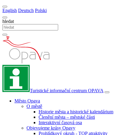
English
Deutsch
Polski
hledat
Turistické informační centrum
OPAVA
Město Opava
O městě
Historie města a historické kalendárium
Členění města – městské části
Interaktivní časová osa
Objevujeme krásy Opavy
Prohlídkový okruh - TOP atraktivity