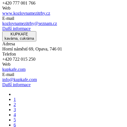
+420 777 001 766
Web
www.kozlovnamezitrhy.cz
E-mail
kozlovnamezitrhy@seznam.cz
Další informace
KUPKAFE
kavárna, cukrárna
Adresa
Horní náměstí 69, Opava, 746 01
Telefon
+420 722 015 250
Web
kupkafe.com
E-mail
info@kupkafe.com
Další informace
1
2
3
4
5
6