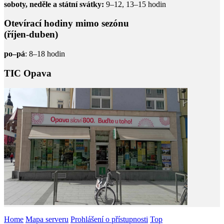
soboty, neděle a státní svátky:
9–12, 13–15 hodin
Otevírací hodiny mimo sezónu
(říjen-duben)
po–pá
: 8–18 hodin
TIC Opava
Home
Mapa serveru
Prohlášení o přístupnosti
Top