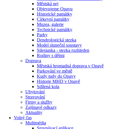
Městská nej
Objevujeme Opavu
Historické památky
Církevní památky
Muzea, galerie
Technické památky
Parky
Dendrologická stezka
Model sluneční soustavy
Silesianka - stezka rozhleden
Rodiny s dětmi
Doprava
Městská hromadná doprava v Opavě
Parkování ve městě
Kudy tudy do Opavy
Historie MHD v Opavě
Sdílená kola
Ubytování
Stravování
Firmy a služby
Zajímavé odkazy
Aktuality
Volný čas
Multimédia
Srovnávací aplikace