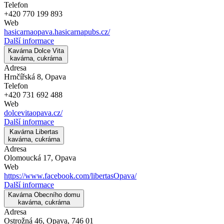
Telefon
+420 770 199 893
Web
hasicarnaopava.hasicarnapubs.cz/
Další informace
Kavárna Dolce Vita
kavárna, cukrárna
Adresa
Hrnčířská 8, Opava
Telefon
+420 731 692 488
Web
dolcevitaopava.cz/
Další informace
Kavárna Libertas
kavárna, cukrárna
Adresa
Olomoucká 17, Opava
Web
https://www.facebook.com/libertasOpava/
Další informace
Kavárna Obecního domu
kavárna, cukrárna
Adresa
Ostrožná 46, Opava, 746 01