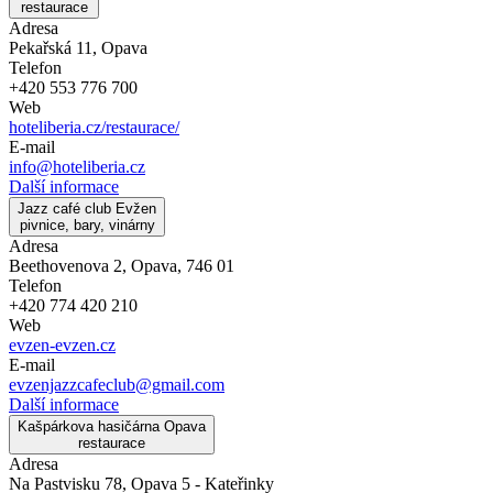
restaurace
Adresa
Pekařská 11, Opava
Telefon
+420 553 776 700
Web
hoteliberia.cz/restaurace/
E-mail
info@hoteliberia.cz
Další informace
Jazz café club Evžen
pivnice, bary, vinárny
Adresa
Beethovenova 2, Opava, 746 01
Telefon
+420 774 420 210
Web
evzen-evzen.cz
E-mail
evzenjazzcafeclub@gmail.com
Další informace
Kašpárkova hasičárna Opava
restaurace
Adresa
Na Pastvisku 78, Opava 5 - Kateřinky