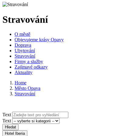
Stravování
O městě
Objevujeme krásy Opavy
Doprava
Ubytování
Stravování
Firmy a služby
Zajímavé odkazy
Aktuality
Home
Město Opava
Stravování
Text
Text
Hledat
Hotel Iberia