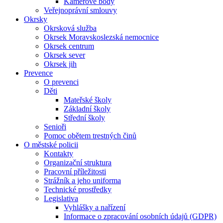
Kamerové body
Veřejnoprávní smlouvy
Okrsky
Okrsková služba
Okrsek Moravskoslezská nemocnice
Okrsek centrum
Okrsek sever
Okrsek jih
Prevence
O prevenci
Děti
Mateřské školy
Základní školy
Střední školy
Senioři
Pomoc obětem trestných činů
O městské policii
Kontakty
Organizační struktura
Pracovní příležitosti
Strážník a jeho uniforma
Technické prostředky
Legislativa
Vyhlášky a nařízení
Informace o zpracování osobních údajů (GDPR)