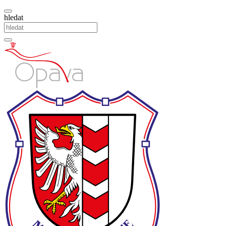
hledat