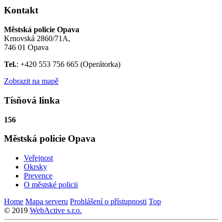
Kontakt
Městská policie Opava
Krnovská 2860/71A,
746 01 Opava
Tel.
: +420 553 756 665 (Operátorka)
Zobrazit na mapě
Tísňová linka
156
Městská policie Opava
Veřejnost
Okrsky
Prevence
O městské policii
Home
Mapa serveru
Prohlášení o přístupnosti
Top
© 2019
WebActive s.r.o.