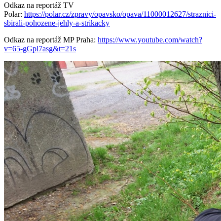
Odkaz na reportáž TV
Polar:
https://polar.cz/zpravy/opavsko/opava/11000012627/straznici-
sbirali-pohozene-jehly-a-strikacky
Odkaz na reportáž MP Praha:
https://www.youtube.com/watch?
v=65-gGpl7asg&t=21s