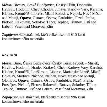
Města:
Břeclav, České Budějovice, Český Těšín, Dobruška,
Havířov, Hodonín, Cheb, Chodov, Jihlava, Karlovy Vary, Karviná,
Kladno, Kroměříž, Liberec, Mladá Boleslav, Nejdek, Nové Město
nad Metují,
Opava
, Ostrava, Ostrov, Pardubice, Plzeň, Praha,
Přelouč, Rakovník, Sokolov, Tábor, Teplice, Trutnov, Ústí nad
Labem, Veselí nad Moravou, Zlín
Zapojeno:
420 strážníků, kteří celkem sebrali 615 kusů
kontaminovaného materiálu
Rok 2018
Města:
Brno, České Budějovice, Český Těšín, Frýdek – Místek,
Havířov, Hodonín, Hradec Králové, Cheb, Karlovy Vary, Karviná,
Kladno, Kroměříž, Lanškroun, Liberec, Mariánské Lázně, Mladá
Boleslav, Modřice, Náchod, Nejdek, Nové Město nad Metují,
Olomouc,
Opava
, Ostrava, Ostrov, Pardubice, Plzeň, Praha,
Prostějov, Přelouč, Přerov, Rakovník, Rotava, Sokolov, Tábor,
Teplice, Trutnov, Ústí nad Labem, Veselí nad Moravou, Zlín.
Zapojeno:
471 strážníků, kteří celkem sebrali 996 kusů
kontaminovaného materiálu