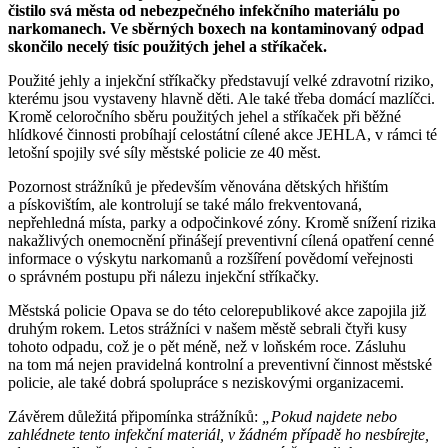
čistilo svá města od nebezpečného infekčního materiálu po
narkomanech. Ve sběrných boxech na kontaminovaný odpad
skončilo necelý tisíc použitých jehel a stříkaček.
Použité jehly a injekční stříkačky představují velké zdravotní riziko,
kterému jsou vystaveny hlavně děti. Ale také třeba domácí mazlíčci.
Kromě celoročního sběru použitých jehel a stříkaček při běžné
hlídkové činnosti probíhají celostátní cílené akce JEHLA, v rámci té
letošní spojily své síly městské policie ze 40 měst.
Pozornost strážníků je především věnována dětských hřištím
a pískovištím, ale kontrolují se také málo frekventovaná,
nepřehledná místa, parky a odpočinkové zóny. Kromě snížení rizika
nakažlivých onemocnění přinášejí preventivní cílená opatření cenné
informace o výskytu narkomanů a rozšíření povědomí veřejnosti
o správném postupu při nálezu injekční stříkačky.
Městská policie Opava se do této celorepublikové akce zapojila již
druhým rokem. Letos strážníci v našem městě sebrali čtyři kusy
tohoto odpadu, což je o pět méně, než v loňském roce. Zásluhu
na tom má nejen pravidelná kontrolní a preventivní činnost městské
policie, ale také dobrá spolupráce s neziskovými organizacemi.
Závěrem důležitá připomínka strážníků:
„Pokud najdete nebo
zahlédnete tento infekční materiál, v žádném případě ho nesbírejte,