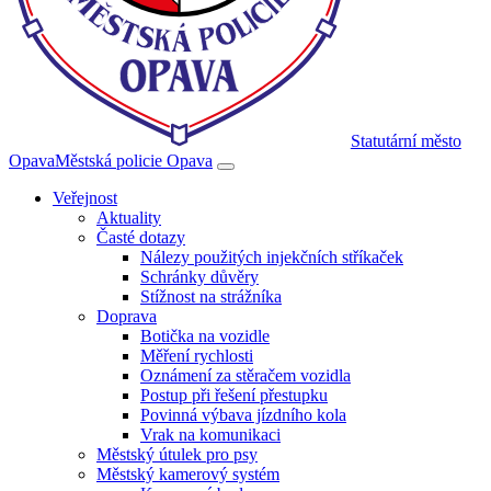
Statutární město
Opava
Městská policie Opava
Veřejnost
Aktuality
Časté dotazy
Nálezy použitých injekčních stříkaček
Schránky důvěry
Stížnost na strážníka
Doprava
Botička na vozidle
Měření rychlosti
Oznámení za stěračem vozidla
Postup při řešení přestupku
Povinná výbava jízdního kola
Vrak na komunikaci
Městský útulek pro psy
Městský kamerový systém