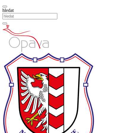
hledat