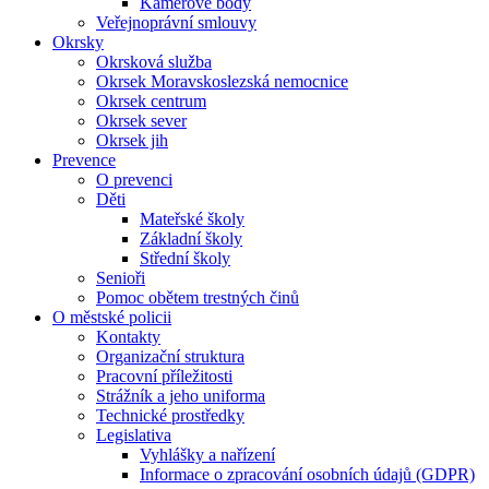
Kamerové body
Veřejnoprávní smlouvy
Okrsky
Okrsková služba
Okrsek Moravskoslezská nemocnice
Okrsek centrum
Okrsek sever
Okrsek jih
Prevence
O prevenci
Děti
Mateřské školy
Základní školy
Střední školy
Senioři
Pomoc obětem trestných činů
O městské policii
Kontakty
Organizační struktura
Pracovní příležitosti
Strážník a jeho uniforma
Technické prostředky
Legislativa
Vyhlášky a nařízení
Informace o zpracování osobních údajů (GDPR)