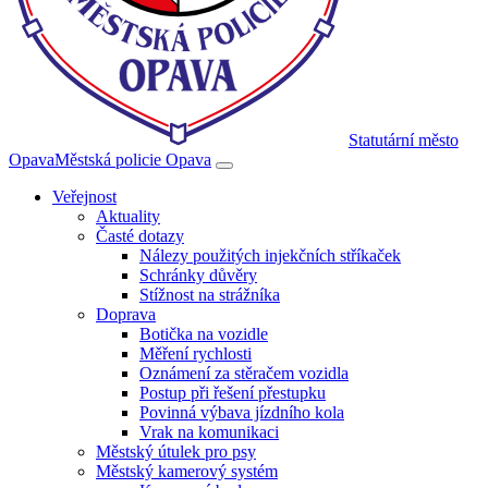
Statutární město
Opava
Městská policie Opava
Veřejnost
Aktuality
Časté dotazy
Nálezy použitých injekčních stříkaček
Schránky důvěry
Stížnost na strážníka
Doprava
Botička na vozidle
Měření rychlosti
Oznámení za stěračem vozidla
Postup při řešení přestupku
Povinná výbava jízdního kola
Vrak na komunikaci
Městský útulek pro psy
Městský kamerový systém