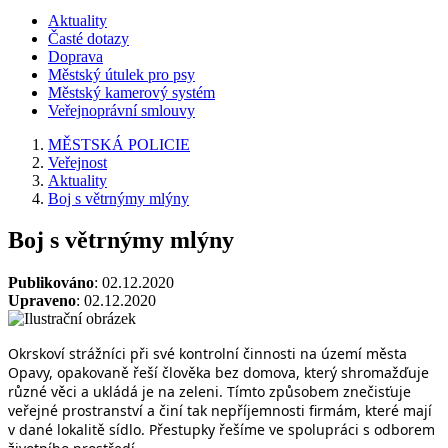
Aktuality
Časté dotazy
Doprava
Městský útulek pro psy
Městský kamerový systém
Veřejnoprávní smlouvy
MĚSTSKÁ POLICIE
Veřejnost
Aktuality
Boj s větrnýmy mlýny
Boj s větrnýmy mlýny
Publikováno
: 02.12.2020
Upraveno
: 02.12.2020
Okrskoví strážníci při své kontrolní činnosti na území města 
Opavy, opakovaně řeší člověka bez domova, který shromažďuje 
různé věci a ukládá je na zeleni. Tímto způsobem znečisťuje 
veřejné prostranství a činí tak nepříjemnosti firmám, které mají 
v dané lokalitě sídlo. Přestupky řešíme ve spolupráci s odborem 