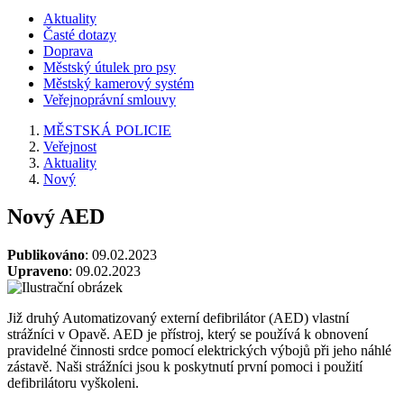
Aktuality
Časté dotazy
Doprava
Městský útulek pro psy
Městský kamerový systém
Veřejnoprávní smlouvy
MĚSTSKÁ POLICIE
Veřejnost
Aktuality
Nový
Nový AED
Publikováno
: 09.02.2023
Upraveno
: 09.02.2023
Již druhý Automatizovaný externí defibrilátor (AED) vlastní
strážníci v Opavě. AED je přístroj, který se používá k obnovení
pravidelné činnosti srdce pomocí elektrických výbojů při jeho náhlé
zástavě. Naši strážníci jsou k poskytnutí první pomoci i použití
defibrilátoru vyškoleni.