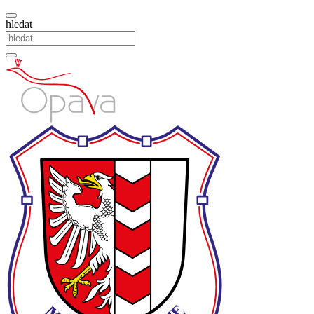
hledat