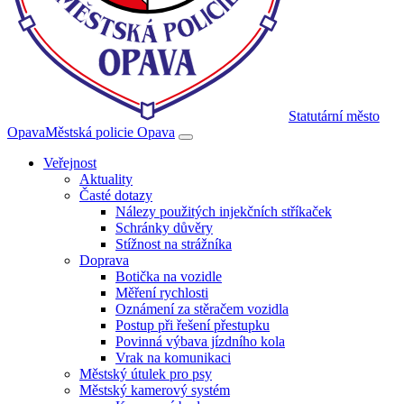
Statutární město
Opava
Městská policie Opava
Veřejnost
Aktuality
Časté dotazy
Nálezy použitých injekčních stříkaček
Schránky důvěry
Stížnost na strážníka
Doprava
Botička na vozidle
Měření rychlosti
Oznámení za stěračem vozidla
Postup při řešení přestupku
Povinná výbava jízdního kola
Vrak na komunikaci
Městský útulek pro psy
Městský kamerový systém