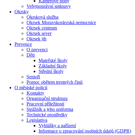
Kamerové body
Veřejnoprávní smlouvy
Okrsky
Okrsková služba
Okrsek Moravskoslezská nemocnice
Okrsek centrum
Okrsek sever
Okrsek jih
Prevence
O prevenci
Děti
Mateřské školy
Základní školy
Střední školy
Senioři
Pomoc obětem trestných činů
O městské policii
Kontakty
Organizační struktura
Pracovní příležitosti
Strážník a jeho uniforma
Technické prostředky
Legislativa
Vyhlášky a nařízení
Informace o zpracování osobních údajů (GDPR)