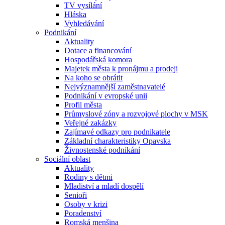
TV vysílání
Hláska
Vyhledávání
Podnikání
Aktuality
Dotace a financování
Hospodářská komora
Majetek města k pronájmu a prodeji
Na koho se obrátit
Nejvýznamnější zaměstnavatelé
Podnikání v evropské unii
Profil města
Průmyslové zóny a rozvojové plochy v MSK
Veřejné zakázky
Zajímavé odkazy pro podnikatele
Základní charakteristiky Opavska
Živnostenské podnikání
Sociální oblast
Aktuality
Rodiny s dětmi
Mladiství a mladí dospělí
Senioři
Osoby v krizi
Poradenství
Romská menšina