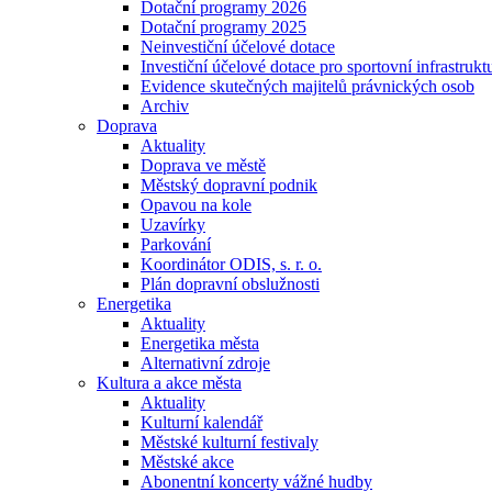
Dotační programy 2026
Dotační programy 2025
Neinvestiční účelové dotace
Investiční účelové dotace pro sportovní infrastrukt
Evidence skutečných majitelů právnických osob
Archiv
Doprava
Aktuality
Doprava ve městě
Městský dopravní podnik
Opavou na kole
Uzavírky
Parkování
Koordinátor ODIS, s. r. o.
Plán dopravní obslužnosti
Energetika
Aktuality
Energetika města
Alternativní zdroje
Kultura a akce města
Aktuality
Kulturní kalendář
Městské kulturní festivaly
Městské akce
Abonentní koncerty vážné hudby