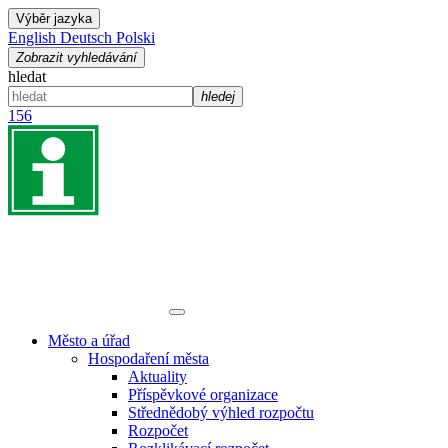
Výběr jazyka
English
Deutsch
Polski
Zobrazit vyhledávání
hledat
hledej
156
Město a úřad
Hospodaření města
Aktuality
Příspěvkové organizace
Střednědobý výhled rozpočtu
Rozpočet