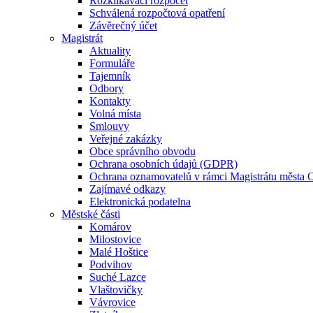
Rozklikávací rozpočet
Schválená rozpočtová opatření
Závěrečný účet
Magistrát
Aktuality
Formuláře
Tajemník
Odbory
Kontakty
Volná místa
Smlouvy
Veřejné zakázky
Obce správního obvodu
Ochrana osobních údajů (GDPR)
Ochrana oznamovatelů v rámci Magistrátu města 
Zajímavé odkazy
Elektronická podatelna
Městské části
Komárov
Milostovice
Malé Hoštice
Podvihov
Suché Lazce
Vlaštovičky
Vávrovice