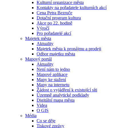
Kulturní organizace města
Kontakty na pořadatele kulturních akcí
Cena Petra Bezruče
Dotační program kultura
Akce po 22. hodině
Výročí
Pro pořadatelé akcí
Majetek města
Aktuality
Majetek města k pronájmu a prodeji
Odbor majetku města
Mapový portál
Aktuality
Není nám to jedno
Mapové aplikace
Mapy ke stažení
Mapy na internetu
Žádost o vyjádření k existující síti
Územně analytické podklady
Digitální mapa města
Videa
O GIS
Média
Co se děje
Tiskové zprávy