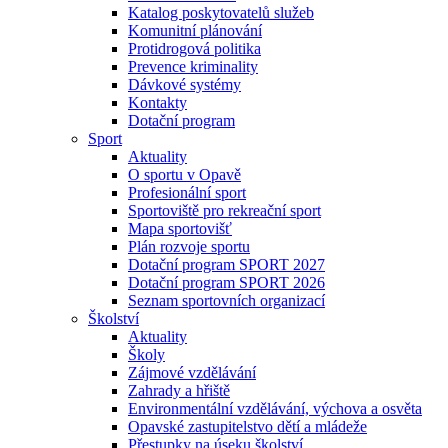
Katalog poskytovatelů služeb
Komunitní plánování
Protidrogová politika
Prevence kriminality
Dávkové systémy
Kontakty
Dotační program
Sport
Aktuality
O sportu v Opavě
Profesionální sport
Sportoviště pro rekreační sport
Mapa sportovišť
Plán rozvoje sportu
Dotační program SPORT 2027
Dotační program SPORT 2026
Seznam sportovních organizací
Školství
Aktuality
Školy
Zájmové vzdělávání
Zahrady a hřiště
Environmentální vzdělávání, výchova a osvěta
Opavské zastupitelstvo dětí a mládeže
Přestupky na úseku školství