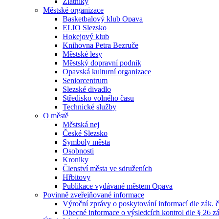
Zlatníky
Městské organizace
Basketbalový klub Opava
ELIO Slezsko
Hokejový klub
Knihovna Petra Bezruče
Městské lesy
Městský dopravní podnik
Opavská kulturní organizace
Seniorcentrum
Slezské divadlo
Středisko volného času
Technické služby
O městě
Městská nej
České Slezsko
Symboly města
Osobnosti
Kroniky
Členství města ve sdruženích
Hřbitovy
Publikace vydávané městem Opava
Povinně zveřejňované informace
Výroční zprávy o poskytování informací dle zák. 
Obecné informace o výsledcích kontrol dle § 26 zá