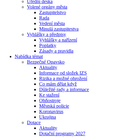
Úřední deska
Volené orgány města
Zastupitelstvo
Rada
Vedení města
Minulá zastupitestva
Vyhlášky a předpisy
Vyhlášky a nařízení
Poplatky
Zásady a pravidla
Nabídka témat
Bezpečné Opavsko
Aktuality
Informace od složek IZS
Rizika a možné ohrožení
Co mám dělat když
Důležité rady a informace
Ke stažení
Ohňostroje
Městská policie
Koronavirus
Ukrajina
Dotace
Aktuality
Dotační programy 2027