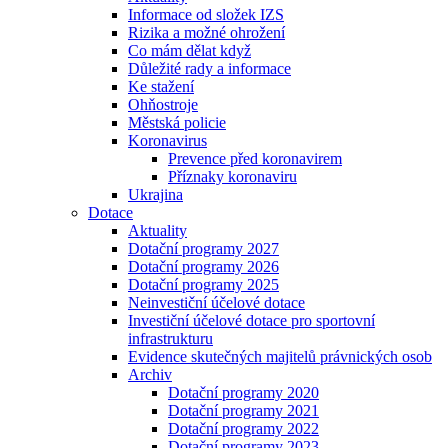
Informace od složek IZS
Rizika a možné ohrožení
Co mám dělat když
Důležité rady a informace
Ke stažení
Ohňostroje
Městská policie
Koronavirus
Prevence před koronavirem
Příznaky koronaviru
Ukrajina
Dotace
Aktuality
Dotační programy 2027
Dotační programy 2026
Dotační programy 2025
Neinvestiční účelové dotace
Investiční účelové dotace pro sportovní
infrastrukturu
Evidence skutečných majitelů právnických osob
Archiv
Dotační programy 2020
Dotační programy 2021
Dotační programy 2022
Dotační programy 2023