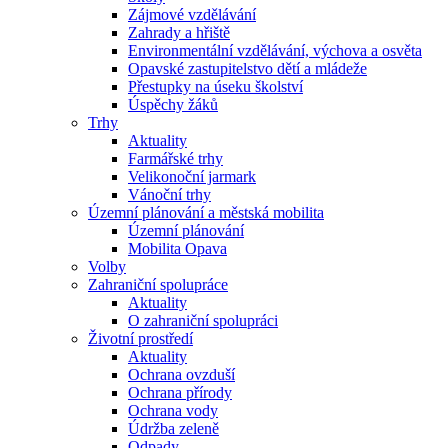
Zájmové vzdělávání
Zahrady a hřiště
Environmentální vzdělávání, výchova a osvěta
Opavské zastupitelstvo dětí a mládeže
Přestupky na úseku školství
Úspěchy žáků
Trhy
Aktuality
Farmářské trhy
Velikonoční jarmark
Vánoční trhy
Územní plánování a městská mobilita
Územní plánování
Mobilita Opava
Volby
Zahraniční spolupráce
Aktuality
O zahraniční spolupráci
Životní prostředí
Aktuality
Ochrana ovzduší
Ochrana přírody
Ochrana vody
Údržba zeleně
Odpady