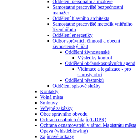
Oddělení personální a mzdové
Samostatné pracoviště bezpečnostní
manažer
Oddělení hlavního architekta
Samostatné pracoviště metodik vnitřního
řízení úřadu
Oddělení energetiky
Odbor správních činností a obecní
živnostenský úřad
Oddělení živnostenské
Výsledky kontrol
Oddělení občanskosprávních agend
Vidimace a legalizace - pro
starosty obcí
Oddělení přestupků
Oddělení spisové služby
Kontakty
Volná místa
Smlouvy
Veřejné zakázky
Obce správního obvodu
Ochrana osobních údajů (GDPR)
Ochrana oznamovatelů v rámci Magistrátu města
Opava (whistleblowing)
Zajímavé odkazy