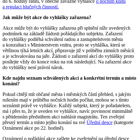
do 6. hodiny ranní, v obecně závazné vyhlášce
o nočním klidu
a regulaci hlučných činností.
Jak může být akce do vyhlášky zařazena?
Akce může být do vyhlášky zařazena při splnění níže uvedených
podmínek na základě žádosti pořádajícího subjektu. Zařazení
do vyhlášky podléhá schválení radou a zastupitelstvem města
a konzultaci s Ministerstvem vnitra, proto se vyhláška, která se
většinou týká letních akcí, připravuje již v průběhu zimních měsíců
a je schvalována na jaře. Žádosti o zařazení akcí do vyhlášky proto
posílejte vždy do konce roku na rok následující. Na zařazení akce
do vyhlášky není právní nárok.
Kde najdu seznam schválených akcí a konkrétní termín a místo
konání?
Pokud chtějí mít občané města i městských částí přehled, s jakým
rušením mají v průběhu nočních hodin počítat, mohou se s tímto
seznámit právě ve vyhlášce. Každý subjekt, který je pořadatelem,
má i přes to, že je uveden ve vyhlášce, navíc povinnost minimálně
s pětidenním předstihem akci nahlásit magistrátu. Ten zveřejní
přesný termín a místo jejího konání na své
Úřední desce
(kategorie
Oznámení akce po 22. hodině).
Oznámení o pořádání akce zašlete ke zveřejnění na úřední desce