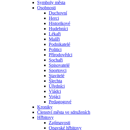
Symboly města
Osobnosti
Duchovní
Herci
Historikové
Hudebníci
Lékaři
Malíři
Podnikatelé
Politici
Přírodovědci
Sochaři
Spisovatelé
Sportovci
Stavitelé
Šlechta
Úředníci
Vládci
Vojáci
Pedagogové
Kroniky
Členství města ve sdruženích
Hřbitovy
Zajímavosti
Opavské hřbitovy