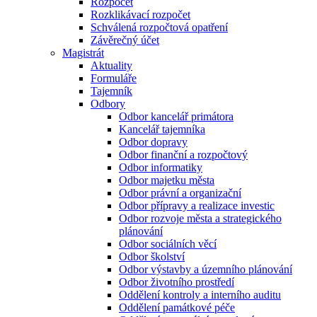
Rozpočet
Rozklikávací rozpočet
Schválená rozpočtová opatření
Závěrečný účet
Magistrát
Aktuality
Formuláře
Tajemník
Odbory
Odbor kancelář primátora
Kancelář tajemníka
Odbor dopravy
Odbor finanční a rozpočtový
Odbor informatiky
Odbor majetku města
Odbor právní a organizační
Odbor přípravy a realizace investic
Odbor rozvoje města a strategického
plánování
Odbor sociálních věcí
Odbor školství
Odbor výstavby a územního plánování
Odbor životního prostředí
Oddělení kontroly a interního auditu
Oddělení památkové péče