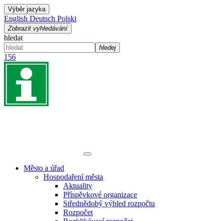
Výběr jazyka
English
Deutsch
Polski
Zobrazit vyhledávání
hledat
hledej
156
Město a úřad
Hospodaření města
Aktuality
Příspěvkové organizace
Střednědobý výhled rozpočtu
Rozpočet