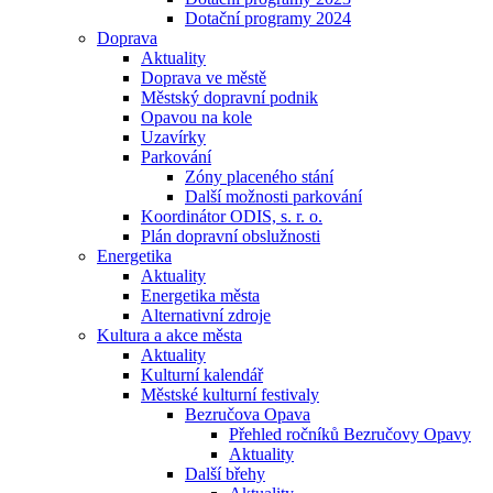
Dotační programy 2024
Doprava
Aktuality
Doprava ve městě
Městský dopravní podnik
Opavou na kole
Uzavírky
Parkování
Zóny placeného stání
Další možnosti parkování
Koordinátor ODIS, s. r. o.
Plán dopravní obslužnosti
Energetika
Aktuality
Energetika města
Alternativní zdroje
Kultura a akce města
Aktuality
Kulturní kalendář
Městské kulturní festivaly
Bezručova Opava
Přehled ročníků Bezručovy Opavy
Aktuality
Další břehy