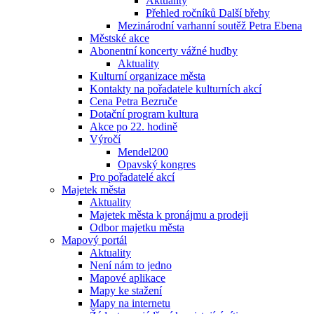
Aktuality
Přehled ročníků Další břehy
Mezinárodní varhanní soutěž Petra Ebena
Městské akce
Abonentní koncerty vážné hudby
Aktuality
Kulturní organizace města
Kontakty na pořadatele kulturních akcí
Cena Petra Bezruče
Dotační program kultura
Akce po 22. hodině
Výročí
Mendel200
Opavský kongres
Pro pořadatelé akcí
Majetek města
Aktuality
Majetek města k pronájmu a prodeji
Odbor majetku města
Mapový portál
Aktuality
Není nám to jedno
Mapové aplikace
Mapy ke stažení
Mapy na internetu