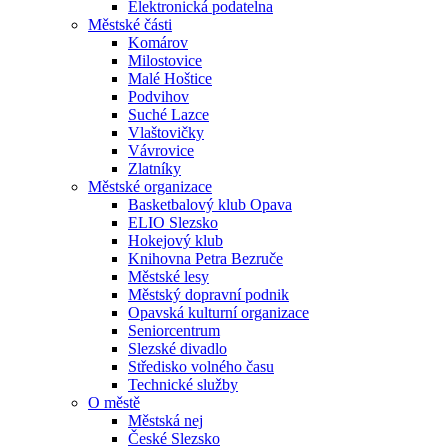
Elektronická podatelna
Městské části
Komárov
Milostovice
Malé Hoštice
Podvihov
Suché Lazce
Vlaštovičky
Vávrovice
Zlatníky
Městské organizace
Basketbalový klub Opava
ELIO Slezsko
Hokejový klub
Knihovna Petra Bezruče
Městské lesy
Městský dopravní podnik
Opavská kulturní organizace
Seniorcentrum
Slezské divadlo
Středisko volného času
Technické služby
O městě
Městská nej
České Slezsko