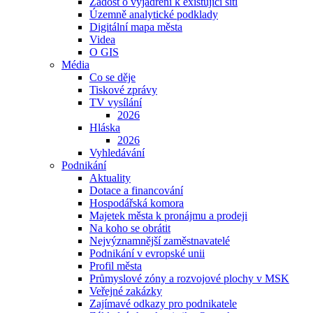
Žádost o vyjádření k existující síti
Územně analytické podklady
Digitální mapa města
Videa
O GIS
Média
Co se děje
Tiskové zprávy
TV vysílání
2026
Hláska
2026
Vyhledávání
Podnikání
Aktuality
Dotace a financování
Hospodářská komora
Majetek města k pronájmu a prodeji
Na koho se obrátit
Nejvýznamnější zaměstnavatelé
Podnikání v evropské unii
Profil města
Průmyslové zóny a rozvojové plochy v MSK
Veřejné zakázky
Zajímavé odkazy pro podnikatele