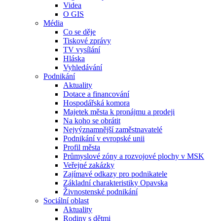
Videa
O GIS
Média
Co se děje
Tiskové zprávy
TV vysílání
Hláska
Vyhledávání
Podnikání
Aktuality
Dotace a financování
Hospodářská komora
Majetek města k pronájmu a prodeji
Na koho se obrátit
Nejvýznamnější zaměstnavatelé
Podnikání v evropské unii
Profil města
Průmyslové zóny a rozvojové plochy v MSK
Veřejné zakázky
Zajímavé odkazy pro podnikatele
Základní charakteristiky Opavska
Živnostenské podnikání
Sociální oblast
Aktuality
Rodiny s dětmi