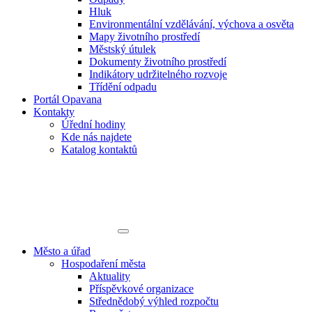
Hluk
Environmentální vzdělávání, výchova a osvěta
Mapy životního prostředí
Městský útulek
Dokumenty životního prostředí
Indikátory udržitelného rozvoje
Třídění odpadu
Portál Opavana
Kontakty
Úřední hodiny
Kde nás najdete
Katalog kontaktů
Město a úřad
Hospodaření města
Aktuality
Příspěvkové organizace
Střednědobý výhled rozpočtu