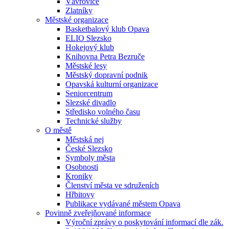
Vávrovice
Zlatníky
Městské organizace
Basketbalový klub Opava
ELIO Slezsko
Hokejový klub
Knihovna Petra Bezruče
Městské lesy
Městský dopravní podnik
Opavská kulturní organizace
Seniorcentrum
Slezské divadlo
Středisko volného času
Technické služby
O městě
Městská nej
České Slezsko
Symboly města
Osobnosti
Kroniky
Členství města ve sdruženích
Hřbitovy
Publikace vydávané městem Opava
Povinně zveřejňované informace
Výroční zprávy o poskytování informací dle zák.