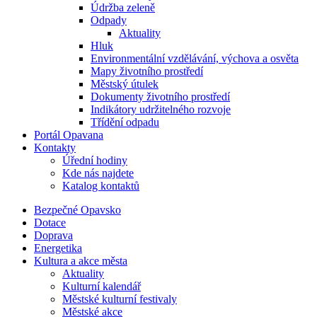
Údržba zeleně
Odpady
Aktuality
Hluk
Environmentální vzdělávání, výchova a osvěta
Mapy životního prostředí
Městský útulek
Dokumenty životního prostředí
Indikátory udržitelného rozvoje
Třídění odpadu
Portál Opavana
Kontakty
Úřední hodiny
Kde nás najdete
Katalog kontaktů
Bezpečné Opavsko
Dotace
Doprava
Energetika
Kultura a akce města
Aktuality
Kulturní kalendář
Městské kulturní festivaly
Městské akce