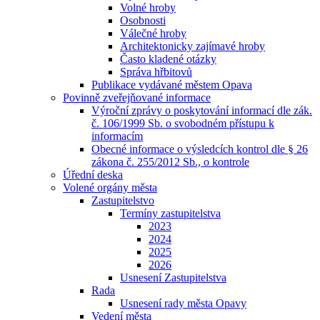
Volné hroby
Osobnosti
Válečné hroby
Architektonicky zajímavé hroby
Často kladené otázky
Správa hřbitovů
Publikace vydávané městem Opava
Povinně zveřejňované informace
Výroční zprávy o poskytování informací dle zák.
č. 106/1999 Sb. o svobodném přístupu k
informacím
Obecné informace o výsledcích kontrol dle § 26
zákona č. 255/2012 Sb., o kontrole
Úřední deska
Volené orgány města
Zastupitelstvo
Termíny zastupitelstva
2023
2024
2025
2026
Usnesení Zastupitelstva
Rada
Usnesení rady města Opavy
Vedení města