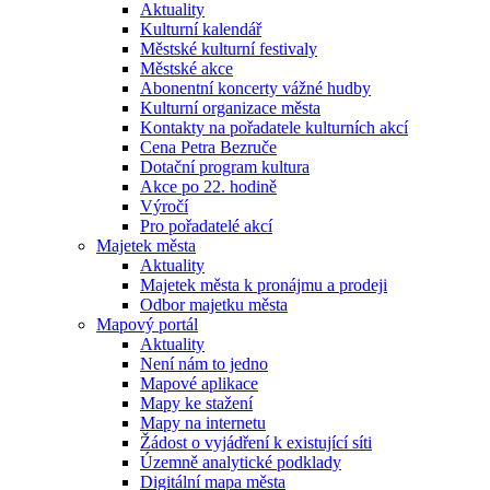
Aktuality
Kulturní kalendář
Městské kulturní festivaly
Městské akce
Abonentní koncerty vážné hudby
Kulturní organizace města
Kontakty na pořadatele kulturních akcí
Cena Petra Bezruče
Dotační program kultura
Akce po 22. hodině
Výročí
Pro pořadatelé akcí
Majetek města
Aktuality
Majetek města k pronájmu a prodeji
Odbor majetku města
Mapový portál
Aktuality
Není nám to jedno
Mapové aplikace
Mapy ke stažení
Mapy na internetu
Žádost o vyjádření k existující síti
Územně analytické podklady
Digitální mapa města