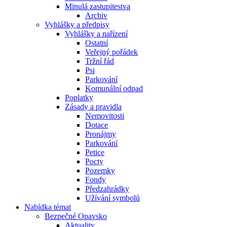
Minulá zastupitestva
Archiv
Vyhlášky a předpisy
Vyhlášky a nařízení
Ostatní
Veřejný pořádek
Tržní řád
Psi
Parkování
Komunální odpad
Poplatky
Zásady a pravidla
Nemovitosti
Dotace
Pronájmy
Parkování
Petice
Pocty
Pozemky
Fondy
Předzahrádky
Užívání symbolů
Nabídka témat
Bezpečné Opavsko
Aktuality