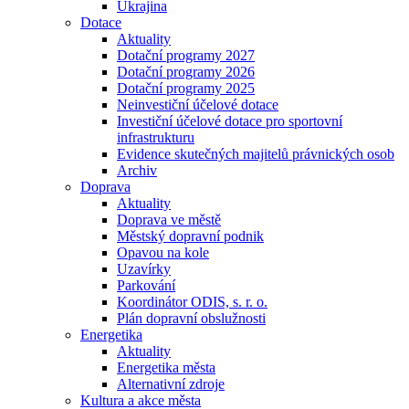
Ukrajina
Dotace
Aktuality
Dotační programy 2027
Dotační programy 2026
Dotační programy 2025
Neinvestiční účelové dotace
Investiční účelové dotace pro sportovní
infrastrukturu
Evidence skutečných majitelů právnických osob
Archiv
Doprava
Aktuality
Doprava ve městě
Městský dopravní podnik
Opavou na kole
Uzavírky
Parkování
Koordinátor ODIS, s. r. o.
Plán dopravní obslužnosti
Energetika
Aktuality
Energetika města
Alternativní zdroje
Kultura a akce města