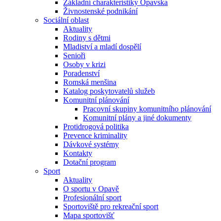
Základní charakteristiky Opavska
Živnostenské podnikání
Sociální oblast
Aktuality
Rodiny s dětmi
Mladiství a mladí dospělí
Senioři
Osoby v krizi
Poradenství
Romská menšina
Katalog poskytovatelů služeb
Komunitní plánování
Pracovní skupiny komunitního plánování
Komunitní plány a jiné dokumenty
Protidrogová politika
Prevence kriminality
Dávkové systémy
Kontakty
Dotační program
Sport
Aktuality
O sportu v Opavě
Profesionální sport
Sportoviště pro rekreační sport
Mapa sportovišť