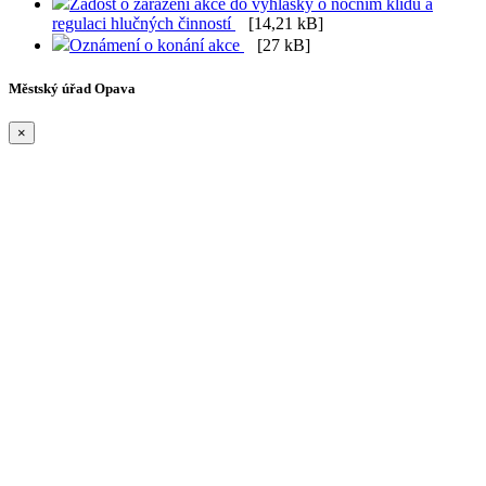
Žádost o zařazení akce do vyhlášky o nočním klidu a
regulaci hlučných činností
[14,21 kB]
Oznámení o konání akce
[27 kB]
Městský úřad Opava
×