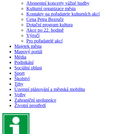
Abonentní koncerty vážné hudby
Kulturní organizace města
Kontakty na pořadatele kulturních akcí
Cena Petra Bezruče
Dotační program kultura
Akce po 22. hodině
Výročí
Pro pořadatelé akcí
Majetek města
Mapový portál
Média
Podnikání
Sociální oblast
Sport
Školství
Trhy
Územní plánování a městská mobilita
Volby
Zahraniční spolupráce
Životní prostředí