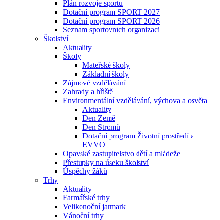
Plán rozvoje sportu
Dotační program SPORT 2027
Dotační program SPORT 2026
Seznam sportovních organizací
Školství
Aktuality
Školy
Mateřské školy
Základní školy
Zájmové vzdělávání
Zahrady a hřiště
Environmentální vzdělávání, výchova a osvěta
Aktuality
Den Země
Den Stromů
Dotační program Životní prostředí a
EVVO
Opavské zastupitelstvo dětí a mládeže
Přestupky na úseku školství
Úspěchy žáků
Trhy
Aktuality
Farmářské trhy
Velikonoční jarmark
Vánoční trhy