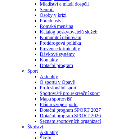
Mladiství a mladí dospělí
Senioři
Osoby v krizi
Poradenství
Romská menšina
Katalog poskytovatelů služeb
Komunitní plánování
Protidrogová politika
Prevence kriminality
Dávkové systémy
Kontakty
Dotační program
Sport
Aktuality
O sportu v Opavě
Profesionální sport
Sportoviště pro rekreační sport
Mapa sportovišť
Plán rozvoje sportu
Dotační program SPORT 2027
Dotační program SPORT 2026
Seznam sportovních organizací
Školství
Aktuality
Školy