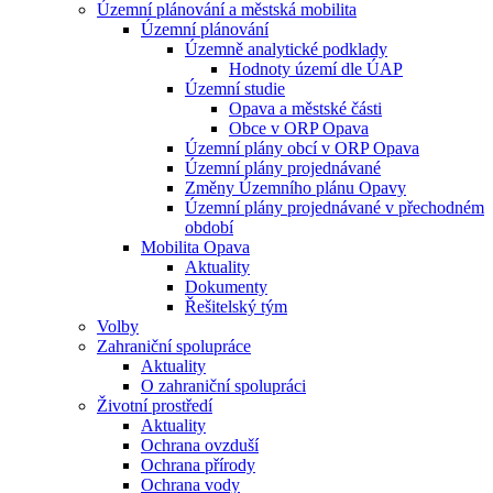
Územní plánování a městská mobilita
Územní plánování
Územně analytické podklady
Hodnoty území dle ÚAP
Územní studie
Opava a městské části
Obce v ORP Opava
Územní plány obcí v ORP Opava
Územní plány projednávané
Změny Územního plánu Opavy
Územní plány projednávané v přechodném
období
Mobilita Opava
Aktuality
Dokumenty
Řešitelský tým
Volby
Zahraniční spolupráce
Aktuality
O zahraniční spolupráci
Životní prostředí
Aktuality
Ochrana ovzduší
Ochrana přírody
Ochrana vody