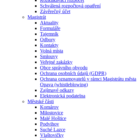
Rozklikávací rozpočet
Schválená rozpočtová opatření
Závěrečný účet
Magistrát
Aktuality
Formuláře
Tajemník
Odbory
Kontakty
Volná místa
Smlouvy
Veřejné zakázky
Obce správního obvodu
Ochrana osobních údajů (GDPR)
Ochrana oznamovatelů v rámci Magistrátu města
Opava (whistleblowing)
Zajímavé odkazy
Elektronická podatelna
Městské části
Komárov
Milostovice
Malé Hoštice
Podvihov
Suché Lazce
Vlaštovičky