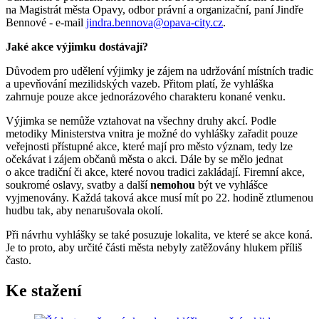
na Magistrát města Opavy, odbor právní a organizační, paní Jindře
Bennové - e-mail
jindra.bennova@opava-city.cz
.
Jaké akce výjimku dostávají?
Důvodem pro udělení výjimky je zájem na udržování místních tradic
a upevňování mezilidských vazeb. Přitom platí, že vyhláška
zahrnuje pouze akce jednorázového charakteru konané venku.
Výjimka se nemůže vztahovat na všechny druhy akcí. Podle
metodiky Ministerstva vnitra je možné do vyhlášky zařadit pouze
veřejnosti přístupné akce, které mají pro město význam, tedy lze
očekávat i zájem občanů města o akci. Dále by se mělo jednat
o akce tradiční či akce, které novou tradici zakládají. Firemní akce,
soukromé oslavy, svatby a další
nemohou
být ve vyhlášce
vyjmenovány. Každá taková akce musí mít po 22. hodině ztlumenou
hudbu tak, aby nenarušovala okolí.
Při návrhu vyhlášky se také posuzuje lokalita, ve které se akce koná.
Je to proto, aby určité části města nebyly zatěžovány hlukem příliš
často.
Ke stažení