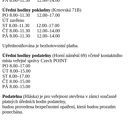
PÁ 8.00–11.30 12.00–14.00
Úřední hodiny pokladny
(Krnovská 71B)
PO 8.00–11.30 12.00–17.00
ÚT zavřeno
ST 8.00–11.30 12.00–17.00
ČT 8.00–11.30 12.00–14.00
PÁ 8.00–11.30 12.00–14.00
Upřednostňována je bezhotovostní platba.
Úřední hodiny podatelny
(Horní náměstí 69) včetně kontaktního
místa veřejné správy Czech POINT
PO 8.00–17.00
ÚT 8.00–15.00
ST 8.00–17.00
ČT 8.00–15.00
PÁ 8.00–15.00
Podatelna
(Hláska) je pro veřejnost otevřena v rámci současně
platných úředních hodin podatelny,
budou provedena bezpečnostní opatření, která budou prozatím
ponechána.