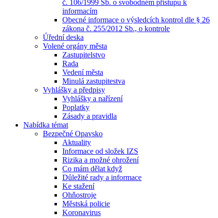
č. 106/1999 Sb. o svobodném přístupu k
informacím
Obecné informace o výsledcích kontrol dle § 26
zákona č. 255/2012 Sb., o kontrole
Úřední deska
Volené orgány města
Zastupitelstvo
Rada
Vedení města
Minulá zastupitestva
Vyhlášky a předpisy
Vyhlášky a nařízení
Poplatky
Zásady a pravidla
Nabídka témat
Bezpečné Opavsko
Aktuality
Informace od složek IZS
Rizika a možné ohrožení
Co mám dělat když
Důležité rady a informace
Ke stažení
Ohňostroje
Městská policie
Koronavirus