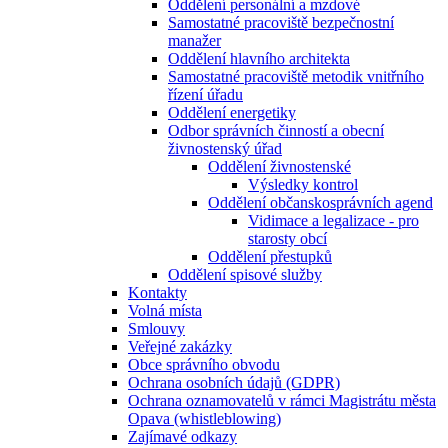
Oddělení personální a mzdové
Samostatné pracoviště bezpečnostní
manažer
Oddělení hlavního architekta
Samostatné pracoviště metodik vnitřního
řízení úřadu
Oddělení energetiky
Odbor správních činností a obecní
živnostenský úřad
Oddělení živnostenské
Výsledky kontrol
Oddělení občanskosprávních agend
Vidimace a legalizace - pro
starosty obcí
Oddělení přestupků
Oddělení spisové služby
Kontakty
Volná místa
Smlouvy
Veřejné zakázky
Obce správního obvodu
Ochrana osobních údajů (GDPR)
Ochrana oznamovatelů v rámci Magistrátu města
Opava (whistleblowing)
Zajímavé odkazy