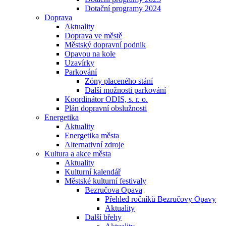
Dotační programy 2024
Doprava
Aktuality
Doprava ve městě
Městský dopravní podnik
Opavou na kole
Uzavírky
Parkování
Zóny placeného stání
Další možnosti parkování
Koordinátor ODIS, s. r. o.
Plán dopravní obslužnosti
Energetika
Aktuality
Energetika města
Alternativní zdroje
Kultura a akce města
Aktuality
Kulturní kalendář
Městské kulturní festivaly
Bezručova Opava
Přehled ročníků Bezručovy Opavy
Aktuality
Další břehy