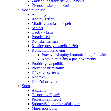
Základní charakteristiky Opavska
Živnostenské podnikání
Sociální oblast
Aktuality
Rodiny s dětmi
Mladiství a mladí dospělí
Senioři
Osoby v krizi
Poradenství
Romská menšina
Katalog poskytovatelů služeb
Komunitní plánování
Pracovní skupiny komunitního plánování
Komunitní plány a jiné dokumenty
Protidrogová politika
Prevence kriminality
Dávkové systémy
Kontakty
Dotační program
Sport
Aktuality
O sportu v Opavě
Profesionální sport
Sportoviště pro rekreační sport
Mapa sportovišť