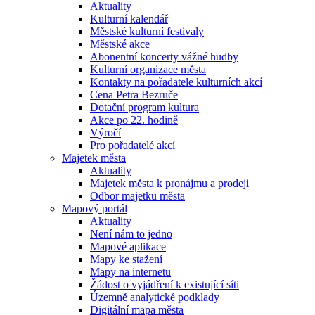
Aktuality
Kulturní kalendář
Městské kulturní festivaly
Městské akce
Abonentní koncerty vážné hudby
Kulturní organizace města
Kontakty na pořadatele kulturních akcí
Cena Petra Bezruče
Dotační program kultura
Akce po 22. hodině
Výročí
Pro pořadatelé akcí
Majetek města
Aktuality
Majetek města k pronájmu a prodeji
Odbor majetku města
Mapový portál
Aktuality
Není nám to jedno
Mapové aplikace
Mapy ke stažení
Mapy na internetu
Žádost o vyjádření k existující síti
Územně analytické podklady
Digitální mapa města