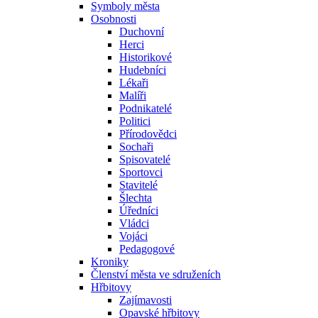
Symboly města
Osobnosti
Duchovní
Herci
Historikové
Hudebníci
Lékaři
Malíři
Podnikatelé
Politici
Přírodovědci
Sochaři
Spisovatelé
Sportovci
Stavitelé
Šlechta
Úředníci
Vládci
Vojáci
Pedagogové
Kroniky
Členství města ve sdruženích
Hřbitovy
Zajímavosti
Opavské hřbitovy