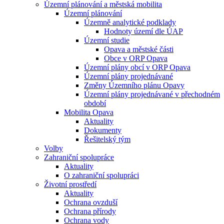
Územní plánování a městská mobilita
Územní plánování
Územně analytické podklady
Hodnoty území dle ÚAP
Územní studie
Opava a městské části
Obce v ORP Opava
Územní plány obcí v ORP Opava
Územní plány projednávané
Změny Územního plánu Opavy
Územní plány projednávané v přechodném
období
Mobilita Opava
Aktuality
Dokumenty
Řešitelský tým
Volby
Zahraniční spolupráce
Aktuality
O zahraniční spolupráci
Životní prostředí
Aktuality
Ochrana ovzduší
Ochrana přírody
Ochrana vody