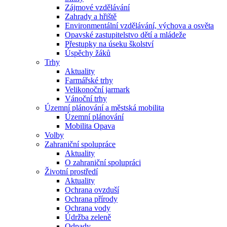
Zájmové vzdělávání
Zahrady a hřiště
Environmentální vzdělávání, výchova a osvěta
Opavské zastupitelstvo dětí a mládeže
Přestupky na úseku školství
Úspěchy žáků
Trhy
Aktuality
Farmářské trhy
Velikonoční jarmark
Vánoční trhy
Územní plánování a městská mobilita
Územní plánování
Mobilita Opava
Volby
Zahraniční spolupráce
Aktuality
O zahraniční spolupráci
Životní prostředí
Aktuality
Ochrana ovzduší
Ochrana přírody
Ochrana vody
Údržba zeleně
Odpady