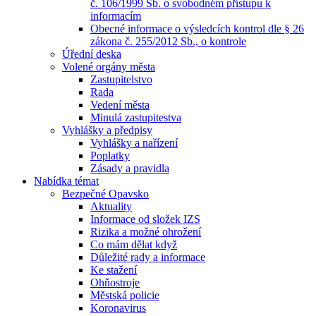
č. 106/1999 Sb. o svobodném přístupu k
informacím
Obecné informace o výsledcích kontrol dle § 26
zákona č. 255/2012 Sb., o kontrole
Úřední deska
Volené orgány města
Zastupitelstvo
Rada
Vedení města
Minulá zastupitestva
Vyhlášky a předpisy
Vyhlášky a nařízení
Poplatky
Zásady a pravidla
Nabídka témat
Bezpečné Opavsko
Aktuality
Informace od složek IZS
Rizika a možné ohrožení
Co mám dělat když
Důležité rady a informace
Ke stažení
Ohňostroje
Městská policie
Koronavirus