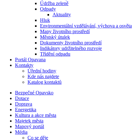
Údržba zeleně
Odpady
Aktuality
Hluk
Environmentální vzdělávání, výchova a osvěta
Mapy životního prostředí
Městský útulek
Dokumenty životního prostředí
Indikátory udržitelného rozvoje
Třídění odpadu
Portál Opavana
Kontakty
Úřední hodiny
Kde nás najdete
Katalog kontaktů
Bezpečné Opavsko
Dotace
Doprava
Energetika
Kultura a akce města
Majetek města
Mapový portál
Média
Co se děje