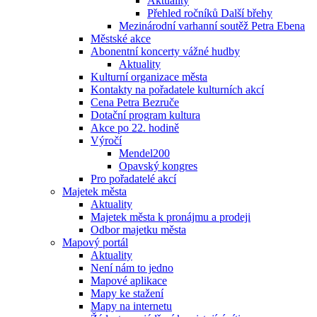
Aktuality
Přehled ročníků Další břehy
Mezinárodní varhanní soutěž Petra Ebena
Městské akce
Abonentní koncerty vážné hudby
Aktuality
Kulturní organizace města
Kontakty na pořadatele kulturních akcí
Cena Petra Bezruče
Dotační program kultura
Akce po 22. hodině
Výročí
Mendel200
Opavský kongres
Pro pořadatelé akcí
Majetek města
Aktuality
Majetek města k pronájmu a prodeji
Odbor majetku města
Mapový portál
Aktuality
Není nám to jedno
Mapové aplikace
Mapy ke stažení
Mapy na internetu