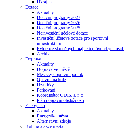
Ukrajina
Dotace
Aktuality
Dotační programy 2027
Dotační programy 2026
Dotační programy 2025
Neinvestiční účelové dotace
Investiční účelové dotace pro sportovní
infrastrukturu
Evidence skutečných majitelů právnických osob
Archiv
Doprava
Aktuality
Doprava ve městě
Městský dopravní podnik
Opavou na kole
Uzavírky
Parkování
Koordinátor ODIS, s. r. o.
Plán dopravní obslužnosti
Energetika
Aktuality
Energetika města
Alternativní zdroje
Kultura a akce města