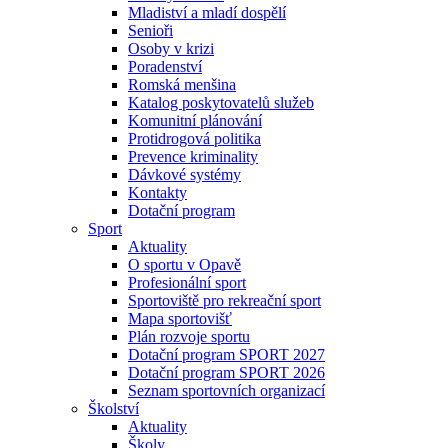
Mladiství a mladí dospělí
Senioři
Osoby v krizi
Poradenství
Romská menšina
Katalog poskytovatelů služeb
Komunitní plánování
Protidrogová politika
Prevence kriminality
Dávkové systémy
Kontakty
Dotační program
Sport
Aktuality
O sportu v Opavě
Profesionální sport
Sportoviště pro rekreační sport
Mapa sportovišť
Plán rozvoje sportu
Dotační program SPORT 2027
Dotační program SPORT 2026
Seznam sportovních organizací
Školství
Aktuality
Školy