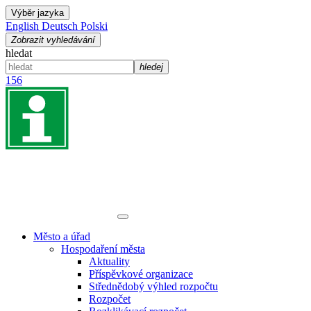
Výběr jazyka
English
Deutsch
Polski
Zobrazit vyhledávání
hledat
hledej
156
Město a úřad
Hospodaření města
Aktuality
Příspěvkové organizace
Střednědobý výhled rozpočtu
Rozpočet