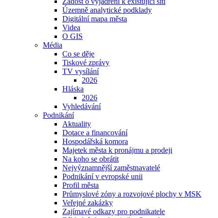
Žádost o vyjádření k existující síti
Územně analytické podklady
Digitální mapa města
Videa
O GIS
Média
Co se děje
Tiskové zprávy
TV vysílání
2026
Hláska
2026
Vyhledávání
Podnikání
Aktuality
Dotace a financování
Hospodářská komora
Majetek města k pronájmu a prodeji
Na koho se obrátit
Nejvýznamnější zaměstnavatelé
Podnikání v evropské unii
Profil města
Průmyslové zóny a rozvojové plochy v MSK
Veřejné zakázky
Zajímavé odkazy pro podnikatele