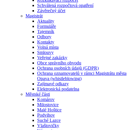
Rozklikávací rozpočet
Schválená rozpočtová opatření
Závěrečný účet
Magistrát
Aktuality
Formuláře
Tajemník
Odbory
Kontakty
Volná místa
Smlouvy
Veřejné zakázky
Obce správního obvodu
Ochrana osobních údajů (GDPR)
Ochrana oznamovatelů v rámci Magistrátu města
Opava (whistleblowing)
Zajímavé odkazy
Elektronická podatelna
Městské části
Komárov
Milostovice
Malé Hoštice
Podvihov
Suché Lazce
Vlaštovičky