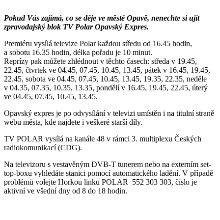
Pokud Vás zajímá, co se děje ve městě Opavě, nenechte si ujít
zpravodajský blok TV Polar Opavský Expres.
Premiéru vysílá televize Polar každou středu od 16.45 hodin,
a sobotu 16.35 hodin, délka pořadu je 10 minut.
Reprízy pak můžete zhlédnout v těchto časech: středa v 19.45,
22.45, čtvrtek ve 04.45, 07.45, 10.45, 13.45, pátek v 16.45, 19.45,
22.45, sobota ve 04.45, 07.45, 10.45, 13.45, 19.35, 22.35, neděle
v 04.35, 07.35, 10.35, 13.35, pondělí v 16.45, 19.45, 22.45, úterý
ve 04.45, 07.45, 10.45, 13.45.
Opavský expres je po odvysílání v televizi umístěn i na titulní straně
webu města, kde najdete i veškeré starší díly.
TV POLAR vysílá na kanále 48 v rámci 3. multiplexu Českých
radiokomunikací (CDG).
Na televizoru s vestavěným DVB-T tunerem nebo na externím set-
top-boxu vyhledáte stanici pomocí automatického ladění. V případě
problémů volejte Horkou linku POLAR 552 303 303, číslo je
aktivní ve všední dny od 8 do 18 hodin.