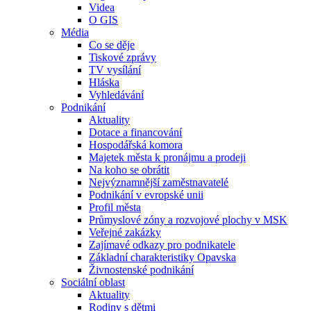
Videa
O GIS
Média
Co se děje
Tiskové zprávy
TV vysílání
Hláska
Vyhledávání
Podnikání
Aktuality
Dotace a financování
Hospodářská komora
Majetek města k pronájmu a prodeji
Na koho se obrátit
Nejvýznamnější zaměstnavatelé
Podnikání v evropské unii
Profil města
Průmyslové zóny a rozvojové plochy v MSK
Veřejné zakázky
Zajímavé odkazy pro podnikatele
Základní charakteristiky Opavska
Živnostenské podnikání
Sociální oblast
Aktuality
Rodiny s dětmi