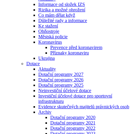
Informace od složek IZS
Rizika a možné ohrožení
Co mám dělat když
Důležité rady a informace
Ke stažení
Ohňostroje
Městská policie
Koronavirus
Prevence před koronavirem
Příznaky koronaviru
Ukrajina
Dotace
Aktuality
Dotační programy 2027
Dotační programy 2026
Dotační programy 2025
Neinvestiční účelové dotace
Investiční účelové dotace pro sportovní
infrastrukturu
Evidence skutečných majitelů právnických osob
Archiv
Dotační programy 2020
Dotační programy 2021
Dotační programy 2022
Dotační programy 2023