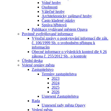
Volné hroby
Osobnosti
Válečné hroby
Architektonicky zajímavé hroby
Často kladené otázky
Správa hřbitovů
Publikace vydávané městem Opava
Povinně zveřejňované informace
Výroční zprávy o poskytování informací dle zák.
č. 106/1999 Sb. o svobodném přístupu k
informacím
Obecné informace o výsledcích kontrol dle § 26
zákona č. 255/2012 Sb., o kontrole
Úřední deska
Volené orgány města
Zastupitelstvo
Termíny zastupitelstva
2023
2024
2025
2026
Usnesení Zastupitelstva
Rada
Usnesení rady města Opavy
Vedení města