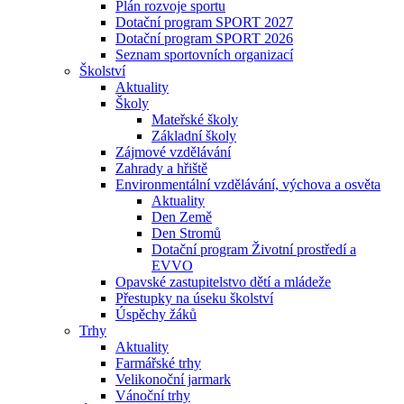
Plán rozvoje sportu
Dotační program SPORT 2027
Dotační program SPORT 2026
Seznam sportovních organizací
Školství
Aktuality
Školy
Mateřské školy
Základní školy
Zájmové vzdělávání
Zahrady a hřiště
Environmentální vzdělávání, výchova a osvěta
Aktuality
Den Země
Den Stromů
Dotační program Životní prostředí a
EVVO
Opavské zastupitelstvo dětí a mládeže
Přestupky na úseku školství
Úspěchy žáků
Trhy
Aktuality
Farmářské trhy
Velikonoční jarmark
Vánoční trhy