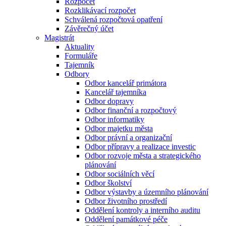
Rozpočet
Rozklikávací rozpočet
Schválená rozpočtová opatření
Závěrečný účet
Magistrát
Aktuality
Formuláře
Tajemník
Odbory
Odbor kancelář primátora
Kancelář tajemníka
Odbor dopravy
Odbor finanční a rozpočtový
Odbor informatiky
Odbor majetku města
Odbor právní a organizační
Odbor přípravy a realizace investic
Odbor rozvoje města a strategického
plánování
Odbor sociálních věcí
Odbor školství
Odbor výstavby a územního plánování
Odbor životního prostředí
Oddělení kontroly a interního auditu
Oddělení památkové péče