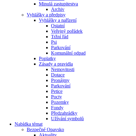
Minulá zastupitestva
Archiv
Vyhlášky a předpisy
Vyhlášky a nařízení
Ostatní
Veřejný pořádek
Tržní řád
Psi
Parkování
Komunální odpad
Poplatky
Zásady a pravidla
Nemovitosti
Dotace
Pronájmy
Parkování
Petice
Pocty
Pozemky
Fondy
Předzahrádky
Užívání symbolů
Nabídka témat
Bezpečné Opavsko
Aktuality