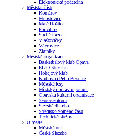
Elektronická podatelna
Městské části
Komárov
Milostovice
Malé Hoštice
Podvihov
Suché Lazce
Vlaštovičky
Vávrovice
Zlatníky
Městské organizace
Basketbalový klub Opava
ELIO Slezsko
Hokejový klub
Knihovna Petra Bezruče
Městské lesy
Městský dopravní podnik
Opavská kulturní organizace
Seniorcentrum
Slezské divadlo
Středisko volného času
Technické služby
O městě
Městská nej
České Slezsko