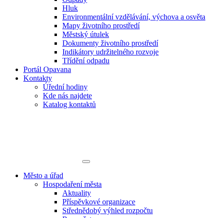
Hluk
Environmentální vzdělávání, výchova a osvěta
Mapy životního prostředí
Městský útulek
Dokumenty životního prostředí
Indikátory udržitelného rozvoje
Třídění odpadu
Portál Opavana
Kontakty
Úřední hodiny
Kde nás najdete
Katalog kontaktů
Město a úřad
Hospodaření města
Aktuality
Příspěvkové organizace
Střednědobý výhled rozpočtu