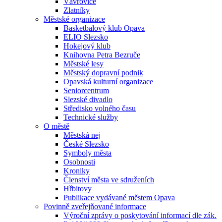
Vávrovice
Zlatníky
Městské organizace
Basketbalový klub Opava
ELIO Slezsko
Hokejový klub
Knihovna Petra Bezruče
Městské lesy
Městský dopravní podnik
Opavská kulturní organizace
Seniorcentrum
Slezské divadlo
Středisko volného času
Technické služby
O městě
Městská nej
České Slezsko
Symboly města
Osobnosti
Kroniky
Členství města ve sdruženích
Hřbitovy
Publikace vydávané městem Opava
Povinně zveřejňované informace
Výroční zprávy o poskytování informací dle zák.