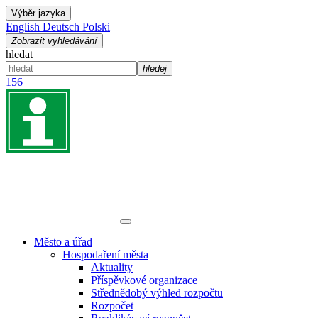
Výběr jazyka
English
Deutsch
Polski
Zobrazit vyhledávání
hledat
hledej
156
Město a úřad
Hospodaření města
Aktuality
Příspěvkové organizace
Střednědobý výhled rozpočtu
Rozpočet