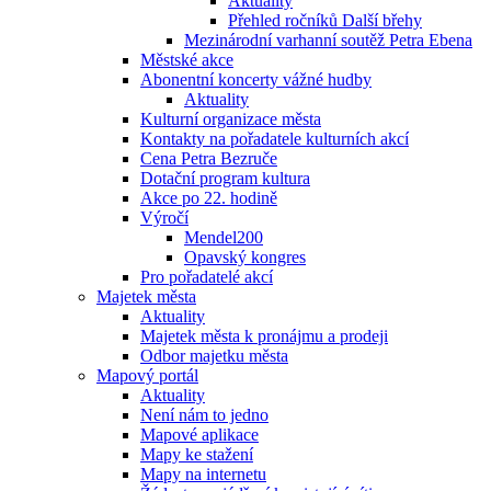
Aktuality
Přehled ročníků Další břehy
Mezinárodní varhanní soutěž Petra Ebena
Městské akce
Abonentní koncerty vážné hudby
Aktuality
Kulturní organizace města
Kontakty na pořadatele kulturních akcí
Cena Petra Bezruče
Dotační program kultura
Akce po 22. hodině
Výročí
Mendel200
Opavský kongres
Pro pořadatelé akcí
Majetek města
Aktuality
Majetek města k pronájmu a prodeji
Odbor majetku města
Mapový portál
Aktuality
Není nám to jedno
Mapové aplikace
Mapy ke stažení
Mapy na internetu