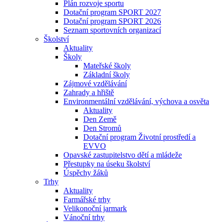
Plán rozvoje sportu
Dotační program SPORT 2027
Dotační program SPORT 2026
Seznam sportovních organizací
Školství
Aktuality
Školy
Mateřské školy
Základní školy
Zájmové vzdělávání
Zahrady a hřiště
Environmentální vzdělávání, výchova a osvěta
Aktuality
Den Země
Den Stromů
Dotační program Životní prostředí a
EVVO
Opavské zastupitelstvo dětí a mládeže
Přestupky na úseku školství
Úspěchy žáků
Trhy
Aktuality
Farmářské trhy
Velikonoční jarmark
Vánoční trhy