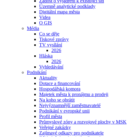
Žádost o vyjádření k existující síti
Územně analytické podklady
Digitální mapa města
Videa
O GIS
Média
Co se děje
Tiskové zprávy
TV vysílání
2026
Hláska
2026
Vyhledávání
Podnikání
Aktuality
Dotace a financování
Hospodářská komora
Majetek města k pronájmu a prodeji
Na koho se obrátit
Nejvýznamnější zaměstnavatelé
Podnikání v evropské unii
Profil města
Průmyslové zóny a rozvojové plochy v MSK
Veřejné zakázky
Zajímavé odkazy pro podnikatele