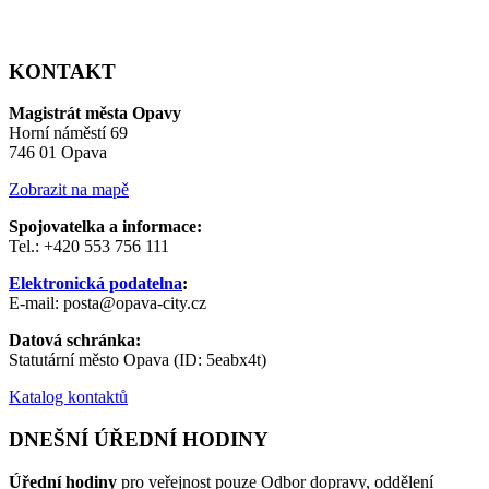
KONTAKT
Magistrát města Opavy
Horní náměstí 69
746 01 Opava
Zobrazit na mapě
Spojovatelka a informace:
Tel.: +420 553 756 111
Elektronická podatelna
:
E-mail: posta@opava-city.cz
Datová schránka:
Statutární město Opava (ID: 5eabx4t)
Katalog kontaktů
DNEŠNÍ ÚŘEDNÍ HODINY
Úřední hodiny
pro veřejnost pouze Odbor dopravy, oddělení