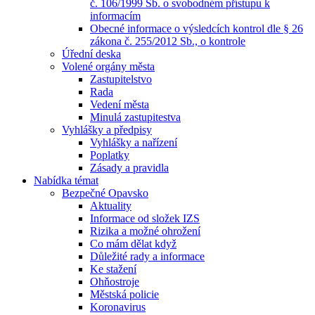
č. 106/1999 Sb. o svobodném přístupu k
informacím
Obecné informace o výsledcích kontrol dle § 26
zákona č. 255/2012 Sb., o kontrole
Úřední deska
Volené orgány města
Zastupitelstvo
Rada
Vedení města
Minulá zastupitestva
Vyhlášky a předpisy
Vyhlášky a nařízení
Poplatky
Zásady a pravidla
Nabídka témat
Bezpečné Opavsko
Aktuality
Informace od složek IZS
Rizika a možné ohrožení
Co mám dělat když
Důležité rady a informace
Ke stažení
Ohňostroje
Městská policie
Koronavirus