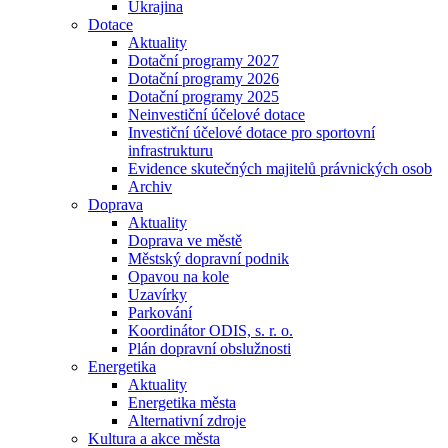
Ukrajina
Dotace
Aktuality
Dotační programy 2027
Dotační programy 2026
Dotační programy 2025
Neinvestiční účelové dotace
Investiční účelové dotace pro sportovní
infrastrukturu
Evidence skutečných majitelů právnických osob
Archiv
Doprava
Aktuality
Doprava ve městě
Městský dopravní podnik
Opavou na kole
Uzavírky
Parkování
Koordinátor ODIS, s. r. o.
Plán dopravní obslužnosti
Energetika
Aktuality
Energetika města
Alternativní zdroje
Kultura a akce města