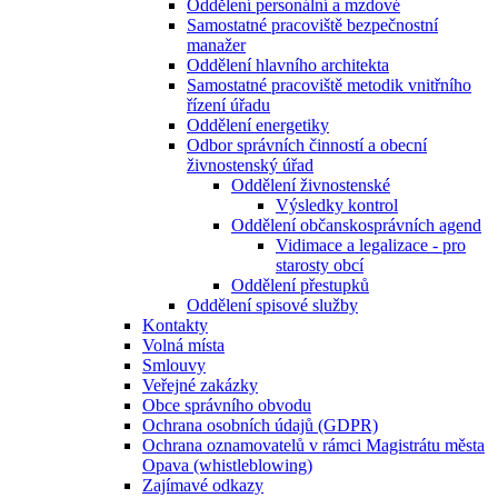
Oddělení personální a mzdové
Samostatné pracoviště bezpečnostní
manažer
Oddělení hlavního architekta
Samostatné pracoviště metodik vnitřního
řízení úřadu
Oddělení energetiky
Odbor správních činností a obecní
živnostenský úřad
Oddělení živnostenské
Výsledky kontrol
Oddělení občanskosprávních agend
Vidimace a legalizace - pro
starosty obcí
Oddělení přestupků
Oddělení spisové služby
Kontakty
Volná místa
Smlouvy
Veřejné zakázky
Obce správního obvodu
Ochrana osobních údajů (GDPR)
Ochrana oznamovatelů v rámci Magistrátu města
Opava (whistleblowing)
Zajímavé odkazy