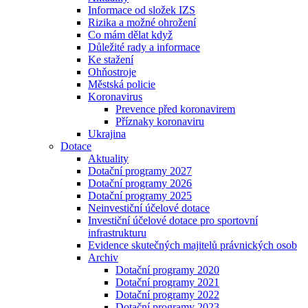
Informace od složek IZS
Rizika a možné ohrožení
Co mám dělat když
Důležité rady a informace
Ke stažení
Ohňostroje
Městská policie
Koronavirus
Prevence před koronavirem
Příznaky koronaviru
Ukrajina
Dotace
Aktuality
Dotační programy 2027
Dotační programy 2026
Dotační programy 2025
Neinvestiční účelové dotace
Investiční účelové dotace pro sportovní
infrastrukturu
Evidence skutečných majitelů právnických osob
Archiv
Dotační programy 2020
Dotační programy 2021
Dotační programy 2022
Dotační programy 2023