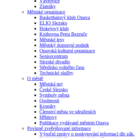
Vávrovice
Zlatníky
Městské organizace
Basketbalový klub Opava
ELIO Slezsko
Hokejový klub
Knihovna Petra Bezruče
Městské lesy
Městský dopravní podnik
Opavská kulturní organizace
Seniorcentrum
Slezské divadlo
Středisko volného času
Technické služby
O městě
Městská nej
České Slezsko
Symboly města
Osobnosti
Kroniky
Členství města ve sdruženích
Hřbitovy
Publikace vydávané městem Opava
Povinně zveřejňované informace
Výroční zprávy o poskytování informací dle zák.