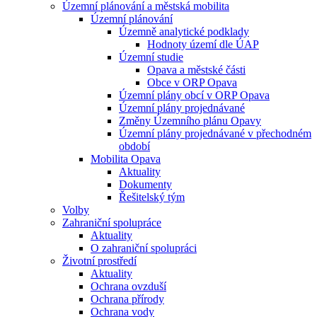
Územní plánování a městská mobilita
Územní plánování
Územně analytické podklady
Hodnoty území dle ÚAP
Územní studie
Opava a městské části
Obce v ORP Opava
Územní plány obcí v ORP Opava
Územní plány projednávané
Změny Územního plánu Opavy
Územní plány projednávané v přechodném
období
Mobilita Opava
Aktuality
Dokumenty
Řešitelský tým
Volby
Zahraniční spolupráce
Aktuality
O zahraniční spolupráci
Životní prostředí
Aktuality
Ochrana ovzduší
Ochrana přírody
Ochrana vody