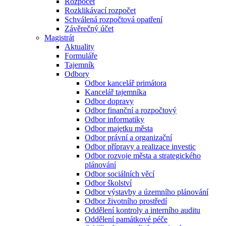
Rozpočet
Rozklikávací rozpočet
Schválená rozpočtová opatření
Závěrečný účet
Magistrát
Aktuality
Formuláře
Tajemník
Odbory
Odbor kancelář primátora
Kancelář tajemníka
Odbor dopravy
Odbor finanční a rozpočtový
Odbor informatiky
Odbor majetku města
Odbor právní a organizační
Odbor přípravy a realizace investic
Odbor rozvoje města a strategického
plánování
Odbor sociálních věcí
Odbor školství
Odbor výstavby a územního plánování
Odbor životního prostředí
Oddělení kontroly a interního auditu
Oddělení památkové péče