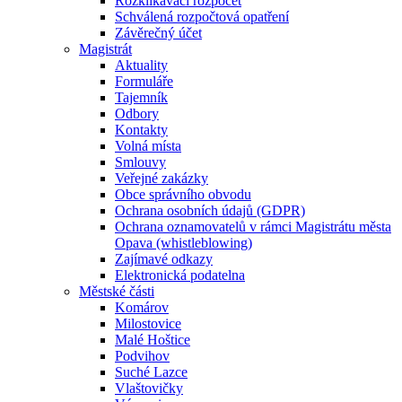
Rozklikávací rozpočet
Schválená rozpočtová opatření
Závěrečný účet
Magistrát
Aktuality
Formuláře
Tajemník
Odbory
Kontakty
Volná místa
Smlouvy
Veřejné zakázky
Obce správního obvodu
Ochrana osobních údajů (GDPR)
Ochrana oznamovatelů v rámci Magistrátu města
Opava (whistleblowing)
Zajímavé odkazy
Elektronická podatelna
Městské části
Komárov
Milostovice
Malé Hoštice
Podvihov
Suché Lazce
Vlaštovičky