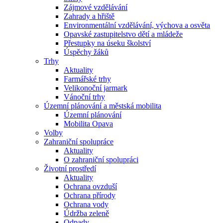
Zájmové vzdělávání
Zahrady a hřiště
Environmentální vzdělávání, výchova a osvěta
Opavské zastupitelstvo dětí a mládeže
Přestupky na úseku školství
Úspěchy žáků
Trhy
Aktuality
Farmářské trhy
Velikonoční jarmark
Vánoční trhy
Územní plánování a městská mobilita
Územní plánování
Mobilita Opava
Volby
Zahraniční spolupráce
Aktuality
O zahraniční spolupráci
Životní prostředí
Aktuality
Ochrana ovzduší
Ochrana přírody
Ochrana vody
Údržba zeleně
Odpady