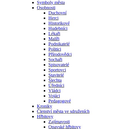
Symboly města
Osobnosti
Duchovní
Herci
Historikové
Hudebníci
Lékaři
Malíři
Podnikatelé
Politici
Přírodovědci
Sochaři
Spisovatelé
Sportovci
Stavitelé
Šlechta
Úředníci
Vládci
Vojáci
Pedagogové
Kroniky
Členství města ve sdruženích
Hřbitovy
Zajímavosti
Opavské hřbitovy