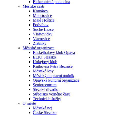
Elektronická podatelna
Městské části
Komárov
Milostovice
Malé Hoštice
Podvihov
Suché Lazce
Vlaštovičky
Vávrovice
Zlatníky
Městské organizace
Basketbalový klub Opava
ELIO Slezsko
Hokejový klub
Knihovna Petra Bezruče
Městské lesy
Městský dopravní podnik
Opavská kulturní organizace
Seniorcentrum
Slezské divadlo
Středisko volného času
Technické služby
O městě
Městská nej
České Slezsko