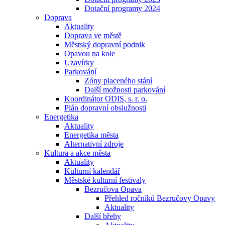
Dotační programy 2024
Doprava
Aktuality
Doprava ve městě
Městský dopravní podnik
Opavou na kole
Uzavírky
Parkování
Zóny placeného stání
Další možnosti parkování
Koordinátor ODIS, s. r. o.
Plán dopravní obslužnosti
Energetika
Aktuality
Energetika města
Alternativní zdroje
Kultura a akce města
Aktuality
Kulturní kalendář
Městské kulturní festivaly
Bezručova Opava
Přehled ročníků Bezručovy Opavy
Aktuality
Další břehy