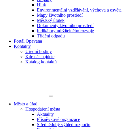
Hluk
Environmentální vzdělávání, výchova a osvěta
Mapy životního prostředí
Městský útulek
Dokumenty životního prostředí
Indikátory udržitelného rozvoje
Třídění odpadu
Portál Opavana
Kontakty
Úřední hodiny
Kde nás najdete
Katalog kontaktů
Město a úřad
Hospodaření města
Aktuality
Příspěvkové organizace
Střednědobý výhled rozpočtu