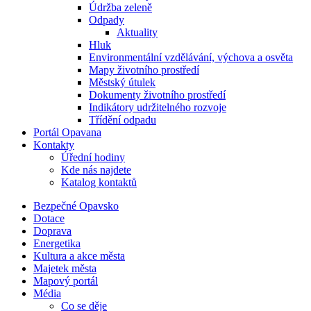
Údržba zeleně
Odpady
Aktuality
Hluk
Environmentální vzdělávání, výchova a osvěta
Mapy životního prostředí
Městský útulek
Dokumenty životního prostředí
Indikátory udržitelného rozvoje
Třídění odpadu
Portál Opavana
Kontakty
Úřední hodiny
Kde nás najdete
Katalog kontaktů
Bezpečné Opavsko
Dotace
Doprava
Energetika
Kultura a akce města
Majetek města
Mapový portál
Média
Co se děje