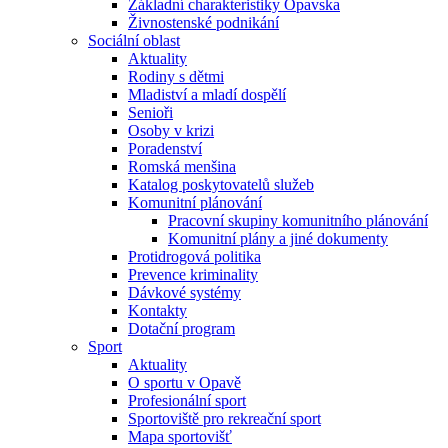
Základní charakteristiky Opavska
Živnostenské podnikání
Sociální oblast
Aktuality
Rodiny s dětmi
Mladiství a mladí dospělí
Senioři
Osoby v krizi
Poradenství
Romská menšina
Katalog poskytovatelů služeb
Komunitní plánování
Pracovní skupiny komunitního plánování
Komunitní plány a jiné dokumenty
Protidrogová politika
Prevence kriminality
Dávkové systémy
Kontakty
Dotační program
Sport
Aktuality
O sportu v Opavě
Profesionální sport
Sportoviště pro rekreační sport
Mapa sportovišť