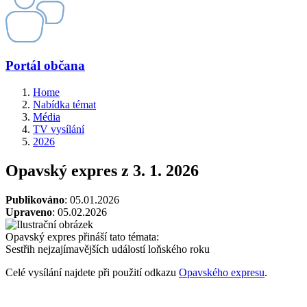
Portál občana
Home
Nabídka témat
Média
TV vysílání
2026
Opavský expres z 3. 1. 2026
Publikováno
: 05.01.2026
Upraveno
: 05.02.2026
Opavský expres přináší tato témata:
Sestřih nejzajímavějších událostí loňského roku
Celé vysílání najdete při použití odkazu
Opavského expresu
.