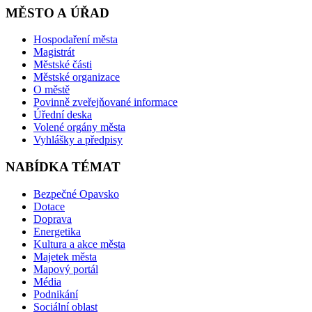
MĚSTO A ÚŘAD
Hospodaření města
Magistrát
Městské části
Městské organizace
O městě
Povinně zveřejňované informace
Úřední deska
Volené orgány města
Vyhlášky a předpisy
NABÍDKA TÉMAT
Bezpečné Opavsko
Dotace
Doprava
Energetika
Kultura a akce města
Majetek města
Mapový portál
Média
Podnikání
Sociální oblast