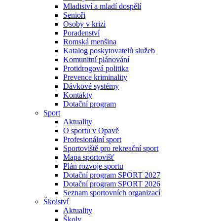
Mladiství a mladí dospělí
Senioři
Osoby v krizi
Poradenství
Romská menšina
Katalog poskytovatelů služeb
Komunitní plánování
Protidrogová politika
Prevence kriminality
Dávkové systémy
Kontakty
Dotační program
Sport
Aktuality
O sportu v Opavě
Profesionální sport
Sportoviště pro rekreační sport
Mapa sportovišť
Plán rozvoje sportu
Dotační program SPORT 2027
Dotační program SPORT 2026
Seznam sportovních organizací
Školství
Aktuality
Školy