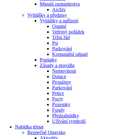
Minulá zastupitestva
Archiv
Vyhlášky a předpisy
Vyhlášky a nařízení
Ostatní
Veřejný pořádek
Tržní řád
Psi
Parkování
Komunální odpad
Poplatky
Zásady a pravidla
Nemovitosti
Dotace
Pronájmy
Parkování
Petice
Pocty
Pozemky
Fondy
Předzahrádky
Užívání symbolů
Nabídka témat
Bezpečné Opavsko
Aktuality