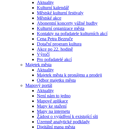
Aktuality
Kulturní kalendář
Městské kulturní festivaly
Městské akce
Abonentní koncerty vážné hudby
Kulturní organizace města
Kontakty na pořadatele kulturních akcí
Cena Petra Bezruče
Dotační program kultura
Akce po 22. hodině
Výročí
Pro pořadatelé akcí
Majetek města
Aktuality
Majetek města k pronájmu a prodeji
Odbor majetku města
Mapový portál
Aktuality
Není nám to jedno
Mapové aplikace
Mapy ke stažení
Mapy na internetu
Žádost o vyjádření k existující síti
Územně analytické podklady
Digitální mapa města