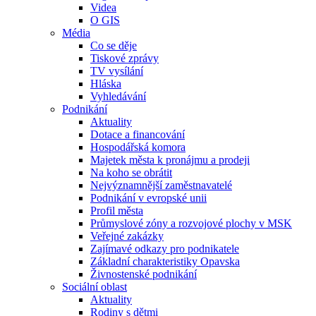
Videa
O GIS
Média
Co se děje
Tiskové zprávy
TV vysílání
Hláska
Vyhledávání
Podnikání
Aktuality
Dotace a financování
Hospodářská komora
Majetek města k pronájmu a prodeji
Na koho se obrátit
Nejvýznamnější zaměstnavatelé
Podnikání v evropské unii
Profil města
Průmyslové zóny a rozvojové plochy v MSK
Veřejné zakázky
Zajímavé odkazy pro podnikatele
Základní charakteristiky Opavska
Živnostenské podnikání
Sociální oblast
Aktuality
Rodiny s dětmi