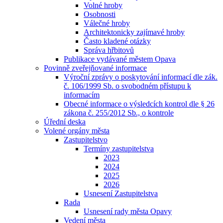
Volné hroby
Osobnosti
Válečné hroby
Architektonicky zajímavé hroby
Často kladené otázky
Správa hřbitovů
Publikace vydávané městem Opava
Povinně zveřejňované informace
Výroční zprávy o poskytování informací dle zák.
č. 106/1999 Sb. o svobodném přístupu k
informacím
Obecné informace o výsledcích kontrol dle § 26
zákona č. 255/2012 Sb., o kontrole
Úřední deska
Volené orgány města
Zastupitelstvo
Termíny zastupitelstva
2023
2024
2025
2026
Usnesení Zastupitelstva
Rada
Usnesení rady města Opavy
Vedení města