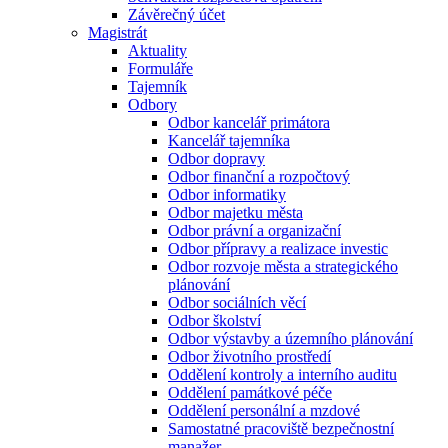
Závěrečný účet
Magistrát
Aktuality
Formuláře
Tajemník
Odbory
Odbor kancelář primátora
Kancelář tajemníka
Odbor dopravy
Odbor finanční a rozpočtový
Odbor informatiky
Odbor majetku města
Odbor právní a organizační
Odbor přípravy a realizace investic
Odbor rozvoje města a strategického
plánování
Odbor sociálních věcí
Odbor školství
Odbor výstavby a územního plánování
Odbor životního prostředí
Oddělení kontroly a interního auditu
Oddělení památkové péče
Oddělení personální a mzdové
Samostatné pracoviště bezpečnostní
manažer