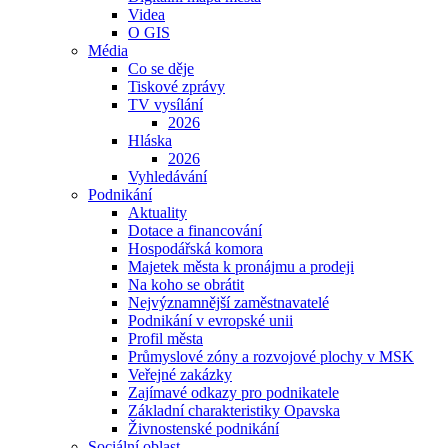
Videa
O GIS
Média
Co se děje
Tiskové zprávy
TV vysílání
2026
Hláska
2026
Vyhledávání
Podnikání
Aktuality
Dotace a financování
Hospodářská komora
Majetek města k pronájmu a prodeji
Na koho se obrátit
Nejvýznamnější zaměstnavatelé
Podnikání v evropské unii
Profil města
Průmyslové zóny a rozvojové plochy v MSK
Veřejné zakázky
Zajímavé odkazy pro podnikatele
Základní charakteristiky Opavska
Živnostenské podnikání
Sociální oblast