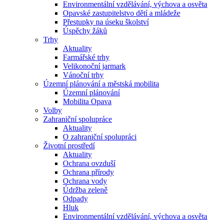
Environmentální vzdělávání, výchova a osvěta
Opavské zastupitelstvo dětí a mládeže
Přestupky na úseku školství
Úspěchy žáků
Trhy
Aktuality
Farmářské trhy
Velikonoční jarmark
Vánoční trhy
Územní plánování a městská mobilita
Územní plánování
Mobilita Opava
Volby
Zahraniční spolupráce
Aktuality
O zahraniční spolupráci
Životní prostředí
Aktuality
Ochrana ovzduší
Ochrana přírody
Ochrana vody
Údržba zeleně
Odpady
Hluk
Environmentální vzdělávání, výchova a osvěta