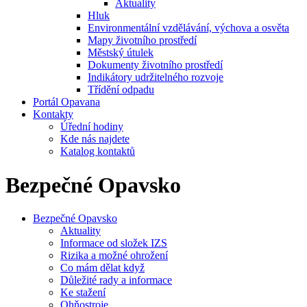
Aktuality
Hluk
Environmentální vzdělávání, výchova a osvěta
Mapy životního prostředí
Městský útulek
Dokumenty životního prostředí
Indikátory udržitelného rozvoje
Třídění odpadu
Portál Opavana
Kontakty
Úřední hodiny
Kde nás najdete
Katalog kontaktů
Bezpečné Opavsko
Bezpečné Opavsko
Aktuality
Informace od složek IZS
Rizika a možné ohrožení
Co mám dělat když
Důležité rady a informace
Ke stažení
Ohňostroje