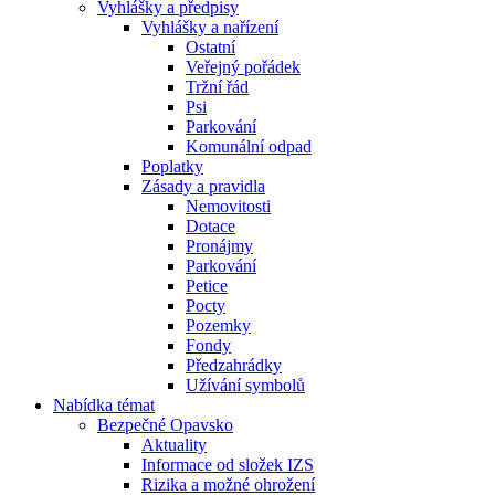
Vyhlášky a předpisy
Vyhlášky a nařízení
Ostatní
Veřejný pořádek
Tržní řád
Psi
Parkování
Komunální odpad
Poplatky
Zásady a pravidla
Nemovitosti
Dotace
Pronájmy
Parkování
Petice
Pocty
Pozemky
Fondy
Předzahrádky
Užívání symbolů
Nabídka témat
Bezpečné Opavsko
Aktuality
Informace od složek IZS
Rizika a možné ohrožení