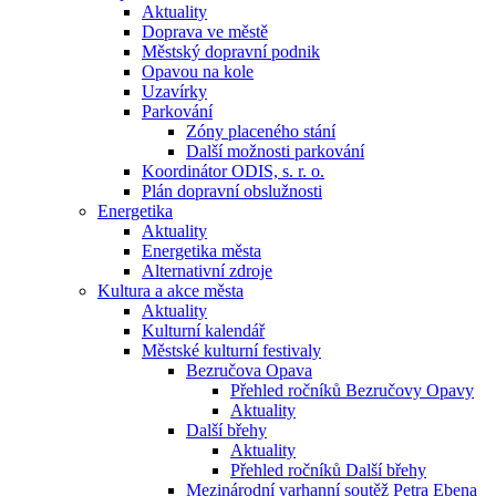
Aktuality
Doprava ve městě
Městský dopravní podnik
Opavou na kole
Uzavírky
Parkování
Zóny placeného stání
Další možnosti parkování
Koordinátor ODIS, s. r. o.
Plán dopravní obslužnosti
Energetika
Aktuality
Energetika města
Alternativní zdroje
Kultura a akce města
Aktuality
Kulturní kalendář
Městské kulturní festivaly
Bezručova Opava
Přehled ročníků Bezručovy Opavy
Aktuality
Další břehy
Aktuality
Přehled ročníků Další břehy
Mezinárodní varhanní soutěž Petra Ebena