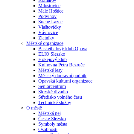
Komárov
Milostovice
Malé Hoštice
Podvihov
Suché Lazce
Vlaštovičky
Vávrovice
Zlatníky
Městské organizace
Basketbalový klub Opava
ELIO Slezsko
Hokejový klub
Knihovna Petra Bezruče
Městské lesy
Městský dopravní podnik
Opavská kulturní organizace
Seniorcentrum
Slezské divadlo
Středisko volného času
Technické služby
O městě
Městská nej
České Slezsko
Symboly města
Osobnosti