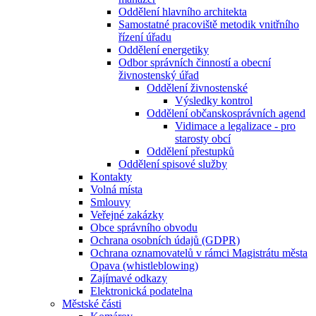
Oddělení hlavního architekta
Samostatné pracoviště metodik vnitřního
řízení úřadu
Oddělení energetiky
Odbor správních činností a obecní
živnostenský úřad
Oddělení živnostenské
Výsledky kontrol
Oddělení občanskosprávních agend
Vidimace a legalizace - pro
starosty obcí
Oddělení přestupků
Oddělení spisové služby
Kontakty
Volná místa
Smlouvy
Veřejné zakázky
Obce správního obvodu
Ochrana osobních údajů (GDPR)
Ochrana oznamovatelů v rámci Magistrátu města
Opava (whistleblowing)
Zajímavé odkazy
Elektronická podatelna
Městské části