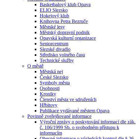
Basketbalový klub Opava
ELIO Slezsko
Hokejový klub
Knihovna Petra Bezruče
Městské lesy
Městský dopravní podnik
Opavská kulturní organizace
Seniorcentrum
Slezské divadlo
Středisko volného času
Technické služby
O městě
Městská nej
České Slezsko
Symboly města
Osobnosti
Kroniky
Členství města ve sdruženích
Hřbitovy
Publikace vydávané městem Opava
Povinně zveřejňované informace
Výroční zprávy o poskytování informací dle zák.
č. 106/1999 Sb. o svobodném přístupu k
informacím
Obecné informace o výsledcích kontrol dle § 26