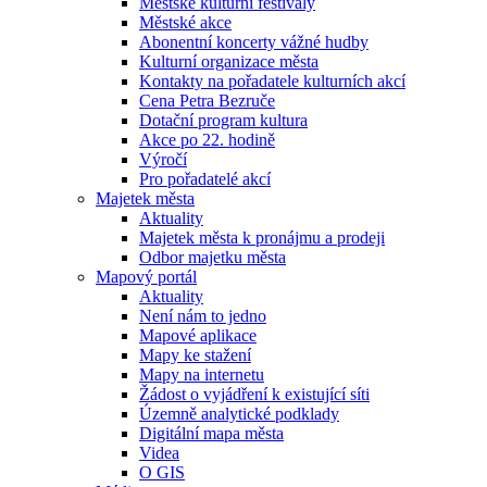
Městské kulturní festivaly
Městské akce
Abonentní koncerty vážné hudby
Kulturní organizace města
Kontakty na pořadatele kulturních akcí
Cena Petra Bezruče
Dotační program kultura
Akce po 22. hodině
Výročí
Pro pořadatelé akcí
Majetek města
Aktuality
Majetek města k pronájmu a prodeji
Odbor majetku města
Mapový portál
Aktuality
Není nám to jedno
Mapové aplikace
Mapy ke stažení
Mapy na internetu
Žádost o vyjádření k existující síti
Územně analytické podklady
Digitální mapa města
Videa
O GIS