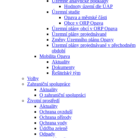
Územně analytické podklady
Hodnoty území dle ÚAP
Územní studie
Opava a městské části
Obce v ORP Opava
Územní plány obcí v ORP Opava
Územní plány projednávané
Změny Územního plánu Opavy
Územní plány projednávané v přechodném
období
Mobilita Opava
Aktuality
Dokumenty
Řešitelský tým
Volby
Zahraniční spolupráce
Aktuality
O zahraniční spolupráci
Životní prostředí
Aktuality
Ochrana ovzduší
Ochrana přírody
Ochrana vody
Údržba zeleně
Odpady