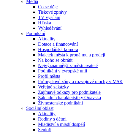
Média
Co se děje
Tiskové zprávy
TV vysílání
Hláska
Vyhledávání
Podnikání
Aktuality
Dotace a financování
Hospodářská komora
Majetek města k pronájmu a prodeji
Na koho se obrátit
Nejvýznamnější zaměstnavatelé
Podnikání v evropské unii
Profil města
Průmyslové zóny a rozvojové plochy v MSK
Veřejné zakázky
Zajímavé odkazy pro podnikatele
Základní charakteristiky Opavska
Živnostenské podnikání
Sociální oblast
Aktuality
Rodiny s dětmi
Mladiství a mladí dospělí
Senioři