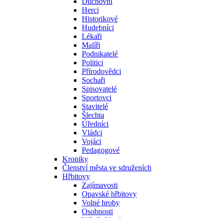
Duchovní
Herci
Historikové
Hudebníci
Lékaři
Malíři
Podnikatelé
Politici
Přírodovědci
Sochaři
Spisovatelé
Sportovci
Stavitelé
Šlechta
Úředníci
Vládci
Vojáci
Pedagogové
Kroniky
Členství města ve sdruženích
Hřbitovy
Zajímavosti
Opavské hřbitovy
Volné hroby
Osobnosti