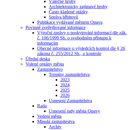
Válečné hroby
Architektonicky zajímavé hroby
Často kladené otázky
Správa hřbitovů
Publikace vydávané městem Opava
Povinně zveřejňované informace
Výroční zprávy o poskytování informací dle zák.
č. 106/1999 Sb. o svobodném přístupu k
informacím
Obecné informace o výsledcích kontrol dle § 26
zákona č. 255/2012 Sb., o kontrole
Úřední deska
Volené orgány města
Zastupitelstvo
Termíny zastupitelstva
2023
2024
2025
2026
Usnesení Zastupitelstva
Rada
Usnesení rady města Opavy
Vedení města
Minulá zastupitestva
Archiv