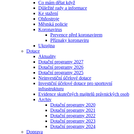
Co mám dělat když
Důležité rady a informace
Ke stažení
Ohňostroje
Městská policie
Koronavirus
Prevence před koronavirem
Příznaky koronaviru
Ukrajina
Dotace
Aktuality
Dotační programy 2027
Dotační programy 2026
Dotační programy 2025
Neinvestiční účelové dotace
Investiční účelové dotace pro sportovní
infrastrukturu
Evidence skutečných majitelů právnických osob
Archiv
Dotační programy 2020
Dotační programy 2021
Dotační programy 2022
Dotační programy 2023
Dotační programy 2024
Doprava