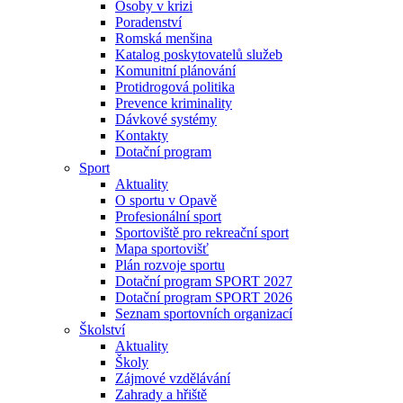
Osoby v krizi
Poradenství
Romská menšina
Katalog poskytovatelů služeb
Komunitní plánování
Protidrogová politika
Prevence kriminality
Dávkové systémy
Kontakty
Dotační program
Sport
Aktuality
O sportu v Opavě
Profesionální sport
Sportoviště pro rekreační sport
Mapa sportovišť
Plán rozvoje sportu
Dotační program SPORT 2027
Dotační program SPORT 2026
Seznam sportovních organizací
Školství
Aktuality
Školy
Zájmové vzdělávání
Zahrady a hřiště