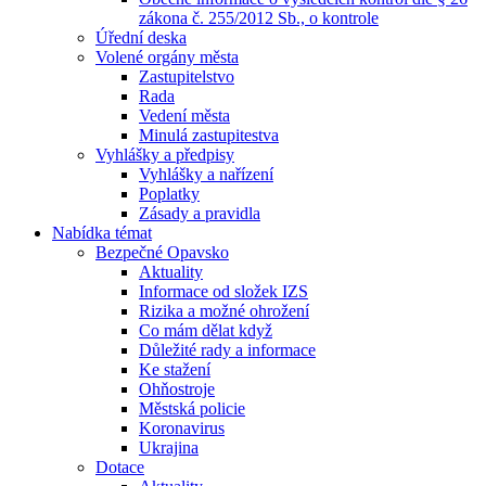
zákona č. 255/2012 Sb., o kontrole
Úřední deska
Volené orgány města
Zastupitelstvo
Rada
Vedení města
Minulá zastupitestva
Vyhlášky a předpisy
Vyhlášky a nařízení
Poplatky
Zásady a pravidla
Nabídka témat
Bezpečné Opavsko
Aktuality
Informace od složek IZS
Rizika a možné ohrožení
Co mám dělat když
Důležité rady a informace
Ke stažení
Ohňostroje
Městská policie
Koronavirus
Ukrajina
Dotace