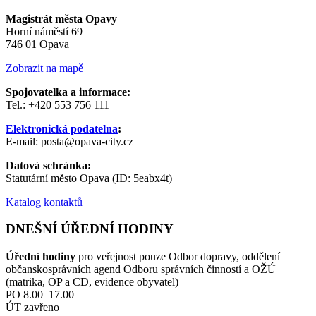
Magistrát města Opavy
Horní náměstí 69
746 01 Opava
Zobrazit na mapě
Spojovatelka a informace:
Tel.: +420 553 756 111
Elektronická podatelna
:
E-mail: posta@opava-city.cz
Datová schránka:
Statutární město Opava (ID: 5eabx4t)
Katalog kontaktů
DNEŠNÍ ÚŘEDNÍ HODINY
Úřední hodiny
pro veřejnost pouze Odbor dopravy, oddělení
občanskosprávních agend Odboru správních činností a OŽÚ
(matrika, OP a CD, evidence obyvatel)
PO 8.00–17.00
ÚT zavřeno