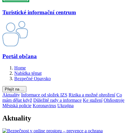
Turistické informační centrum
Portál občana
Home
Nabídka témat
Bezpečné Opavsko
Přejít na ...
Aktuality
Informace od složek IZS
Rizika a možné ohrožení
Co
mám dělat když
Důležité rady a informace
Ke stažení
Ohňostroje
Městská policie
Koronavirus
Ukrajina
Aktuality