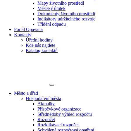
Mapy životního prostředí
Městský útulek
Dokumenty životního prostředí
Indikátory udržitelného rozvoje
Třídění odpadu
Portál Opavana
Kontakty
Úřední hodiny
Kde nás najdete
Katalog kontaktů
Město a úřad
Hospodaření města
Aktuality
Příspěvkové organizace
Střednědobý výhled rozpočtu
Rozpočet
Rozklikávací rozpočet
Schválená rozpočtová opatření