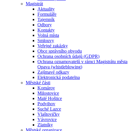
Magistrát
Aktuality
Formuláře
Tajemník
Odbory
Kontakty
Volná místa
Smlouvy
Veřejné zakázky
Obce správního obvodu
Ochrana osobních údajů (GDPR)
Ochrana oznamovatelů v rámci Magistrátu města
Opava (whistleblowing)
Zajímavé odkazy
Elektronická podatelna
Městské části
Komárov
Milostovice
Malé Hoštice
Podvihov
Suché Lazce
Vlaštovičky
Vávrovice
Zlatníky
Městské organizace