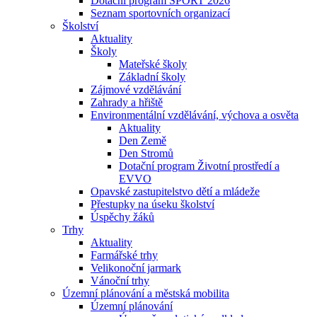
Dotační program SPORT 2026
Seznam sportovních organizací
Školství
Aktuality
Školy
Mateřské školy
Základní školy
Zájmové vzdělávání
Zahrady a hřiště
Environmentální vzdělávání, výchova a osvěta
Aktuality
Den Země
Den Stromů
Dotační program Životní prostředí a
EVVO
Opavské zastupitelstvo dětí a mládeže
Přestupky na úseku školství
Úspěchy žáků
Trhy
Aktuality
Farmářské trhy
Velikonoční jarmark
Vánoční trhy
Územní plánování a městská mobilita
Územní plánování