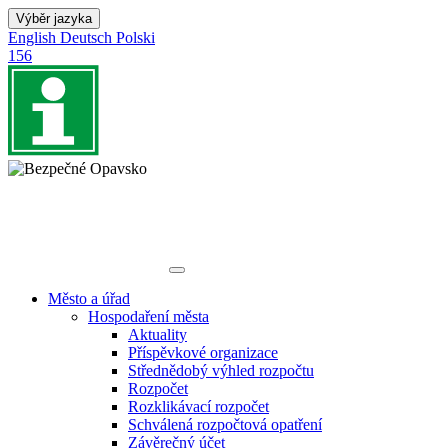
Výběr jazyka
English
Deutsch
Polski
156
Město a úřad
Hospodaření města
Aktuality
Příspěvkové organizace
Střednědobý výhled rozpočtu
Rozpočet
Rozklikávací rozpočet
Schválená rozpočtová opatření
Závěrečný účet