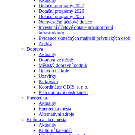
Aktuality
Dotační programy 2027
Dotační programy 2026
Dotační programy 2025
Neinvestiční účelové dotace
Investiční účelové dotace pro sportovní
infrastrukturu
Evidence skutečných majitelů právnických osob
Archiv
Doprava
Aktuality
Doprava ve městě
Městský dopravní podnik
Opavou na kole
Uzavírky
Parkování
Koordinátor ODIS, s. r. o.
Plán dopravní obslužnosti
Energetika
Aktuality
Energetika města
Alternativní zdroje
Kultura a akce města
Aktuality
Kulturní kalendář