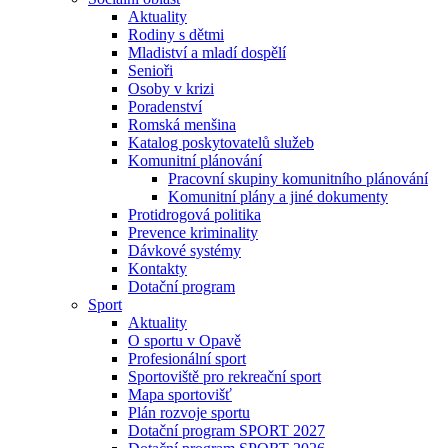
Aktuality
Rodiny s dětmi
Mladiství a mladí dospělí
Senioři
Osoby v krizi
Poradenství
Romská menšina
Katalog poskytovatelů služeb
Komunitní plánování
Pracovní skupiny komunitního plánování
Komunitní plány a jiné dokumenty
Protidrogová politika
Prevence kriminality
Dávkové systémy
Kontakty
Dotační program
Sport
Aktuality
O sportu v Opavě
Profesionální sport
Sportoviště pro rekreační sport
Mapa sportovišť
Plán rozvoje sportu
Dotační program SPORT 2027