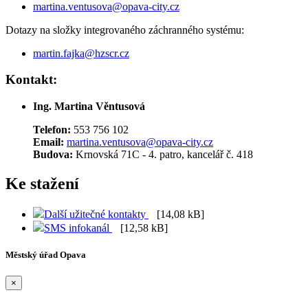
martina.ventusova@opava-city.cz
Dotazy na složky integrovaného záchranného systému:
martin.fajka@hzscr.cz
Kontakt:
Ing. Martina Věntusová
Telefon:
553 756 102
Email:
martina.ventusova@opava-city.cz
Budova:
Krnovská 71C - 4. patro, kancelář č. 418
Ke stažení
Další užitečné kontakty
[14,08 kB]
SMS infokanál
[12,58 kB]
Městský úřad Opava
×