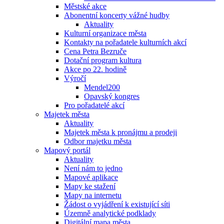
Městské akce
Abonentní koncerty vážné hudby
Aktuality
Kulturní organizace města
Kontakty na pořadatele kulturních akcí
Cena Petra Bezruče
Dotační program kultura
Akce po 22. hodině
Výročí
Mendel200
Opavský kongres
Pro pořadatelé akcí
Majetek města
Aktuality
Majetek města k pronájmu a prodeji
Odbor majetku města
Mapový portál
Aktuality
Není nám to jedno
Mapové aplikace
Mapy ke stažení
Mapy na internetu
Žádost o vyjádření k existující síti
Územně analytické podklady
Digitální mapa města