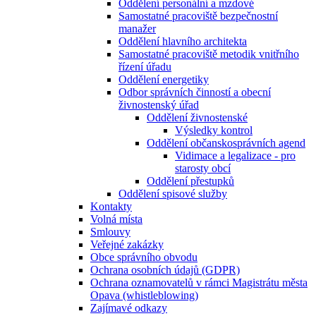
Oddělení personální a mzdové
Samostatné pracoviště bezpečnostní
manažer
Oddělení hlavního architekta
Samostatné pracoviště metodik vnitřního
řízení úřadu
Oddělení energetiky
Odbor správních činností a obecní
živnostenský úřad
Oddělení živnostenské
Výsledky kontrol
Oddělení občanskosprávních agend
Vidimace a legalizace - pro
starosty obcí
Oddělení přestupků
Oddělení spisové služby
Kontakty
Volná místa
Smlouvy
Veřejné zakázky
Obce správního obvodu
Ochrana osobních údajů (GDPR)
Ochrana oznamovatelů v rámci Magistrátu města
Opava (whistleblowing)
Zajímavé odkazy