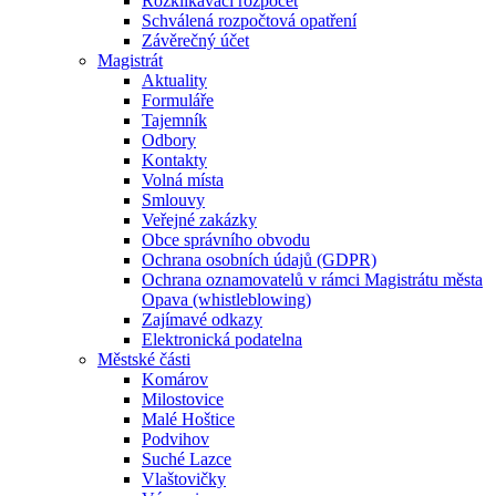
Rozklikávací rozpočet
Schválená rozpočtová opatření
Závěrečný účet
Magistrát
Aktuality
Formuláře
Tajemník
Odbory
Kontakty
Volná místa
Smlouvy
Veřejné zakázky
Obce správního obvodu
Ochrana osobních údajů (GDPR)
Ochrana oznamovatelů v rámci Magistrátu města
Opava (whistleblowing)
Zajímavé odkazy
Elektronická podatelna
Městské části
Komárov
Milostovice
Malé Hoštice
Podvihov
Suché Lazce
Vlaštovičky