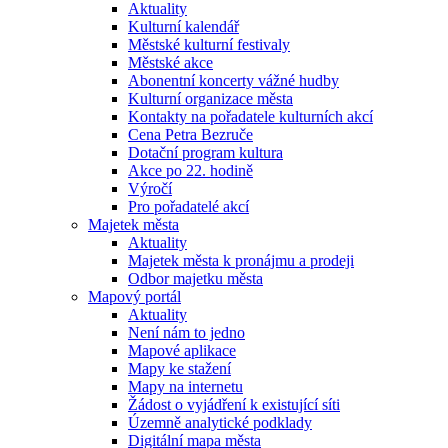
Aktuality
Kulturní kalendář
Městské kulturní festivaly
Městské akce
Abonentní koncerty vážné hudby
Kulturní organizace města
Kontakty na pořadatele kulturních akcí
Cena Petra Bezruče
Dotační program kultura
Akce po 22. hodině
Výročí
Pro pořadatelé akcí
Majetek města
Aktuality
Majetek města k pronájmu a prodeji
Odbor majetku města
Mapový portál
Aktuality
Není nám to jedno
Mapové aplikace
Mapy ke stažení
Mapy na internetu
Žádost o vyjádření k existující síti
Územně analytické podklady
Digitální mapa města