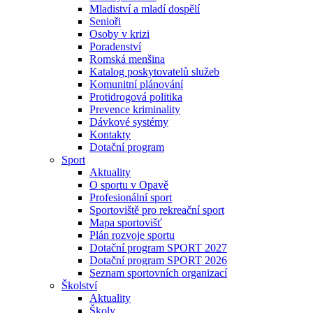
Mladiství a mladí dospělí
Senioři
Osoby v krizi
Poradenství
Romská menšina
Katalog poskytovatelů služeb
Komunitní plánování
Protidrogová politika
Prevence kriminality
Dávkové systémy
Kontakty
Dotační program
Sport
Aktuality
O sportu v Opavě
Profesionální sport
Sportoviště pro rekreační sport
Mapa sportovišť
Plán rozvoje sportu
Dotační program SPORT 2027
Dotační program SPORT 2026
Seznam sportovních organizací
Školství
Aktuality
Školy