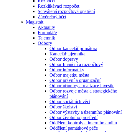
Rozpočet
Rozklikávací rozpočet
Schválená rozpočtová opatření
Závěrečný účet
Magistrát
Aktuality
Formuláře
Tajemník
Odbory
Odbor kancelář primátora
Kancelář tajemníka
Odbor dopravy
Odbor finanční a rozpočtový
Odbor informatiky
Odbor majetku města
Odbor právní a organizační
Odbor přípravy a realizace investic
Odbor rozvoje města a strategického
plánování
Odbor sociálních věcí
Odbor školství
Odbor výstavby a územního plánování
Odbor životního prostředí
Oddělení kontroly a interního auditu
Oddělení památkové péče