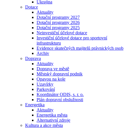
Ukrajina
Dotace
Aktuality
Dotační programy 2027
Dotační programy 2026
Dotační programy 2025
Neinvestiční účelové dotace
Investiční účelové dotace pro sportovní
infrastrukturu
Evidence skutečných majitelů právnických osob
Archiv
Doprava
Aktuality
Doprava ve městě
Městský dopravní podnik
Opavou na kole
Uzavírky
Parkování
Koordinátor ODIS, s. r. o.
Plán dopravní obslužnosti
Energetika
Aktuality
Energetika města
Alternativní zdroje
Kultura a akce města