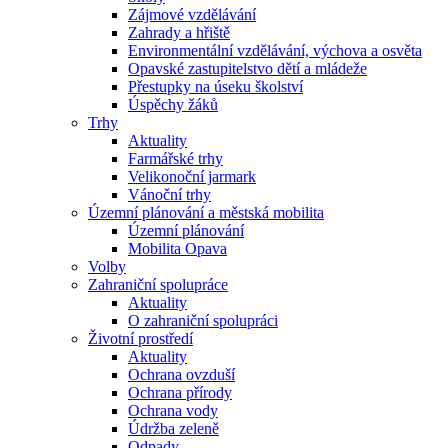
Zájmové vzdělávání
Zahrady a hřiště
Environmentální vzdělávání, výchova a osvěta
Opavské zastupitelstvo dětí a mládeže
Přestupky na úseku školství
Úspěchy žáků
Trhy
Aktuality
Farmářské trhy
Velikonoční jarmark
Vánoční trhy
Územní plánování a městská mobilita
Územní plánování
Mobilita Opava
Volby
Zahraniční spolupráce
Aktuality
O zahraniční spolupráci
Životní prostředí
Aktuality
Ochrana ovzduší
Ochrana přírody
Ochrana vody
Údržba zeleně
Odpady