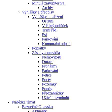
Minulá zastupitestva
Archiv
Vyhlášky a předpisy
Vyhlášky a nařízení
Ostatní
Veřejný pořádek
Tržní řád
Psi
Parkování
Komunální odpad
Poplatky
Zásady a pravidla
Nemovitosti
Dotace
Pronájmy
Parkování
Petice
Pocty
Pozemky
Fondy
Předzahrádky
Užívání symbolů
Nabídka témat
Bezpečné Opavsko
Aktuality