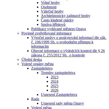
Volné hroby
Osobnosti
Válečné hroby
Architektonicky zajímavé hroby
Často kladené otázky
Správa hřbitovů
Publikace vydávané městem Opava
Povinně zveřejňované informace
Výroční zprávy o poskytování informací dle zák.
č. 106/1999 Sb. o svobodném přístupu k
informacím
Obecné informace o výsledcích kontrol dle § 26
zákona č. 255/2012 Sb., o kontrole
Úřední deska
Volené orgány města
Zastupitelstvo
Termíny zastupitelstva
2023
2024
2025
2026
Usnesení Zastupitelstva
Rada
Usnesení rady města Opavy
Vedení města