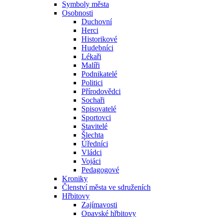
Symboly města
Osobnosti
Duchovní
Herci
Historikové
Hudebníci
Lékaři
Malíři
Podnikatelé
Politici
Přírodovědci
Sochaři
Spisovatelé
Sportovci
Stavitelé
Šlechta
Úředníci
Vládci
Vojáci
Pedagogové
Kroniky
Členství města ve sdruženích
Hřbitovy
Zajímavosti
Opavské hřbitovy