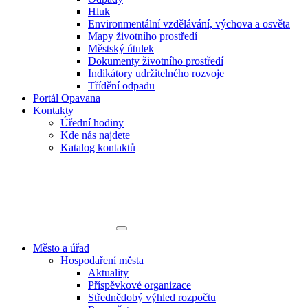
Hluk
Environmentální vzdělávání, výchova a osvěta
Mapy životního prostředí
Městský útulek
Dokumenty životního prostředí
Indikátory udržitelného rozvoje
Třídění odpadu
Portál Opavana
Kontakty
Úřední hodiny
Kde nás najdete
Katalog kontaktů
Město a úřad
Hospodaření města
Aktuality
Příspěvkové organizace
Střednědobý výhled rozpočtu