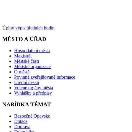
Úplný výpis úředních hodin
MĚSTO A ÚŘAD
Hospodaření města
Magistrát
Městské části
Městské organizace
O městě
Povinně zveřejňované informace
Úřední deska
Volené orgány města
Vyhlášky a předpisy
NABÍDKA TÉMAT
Bezpečné Opavsko
Dotace
Doprava
Energetika