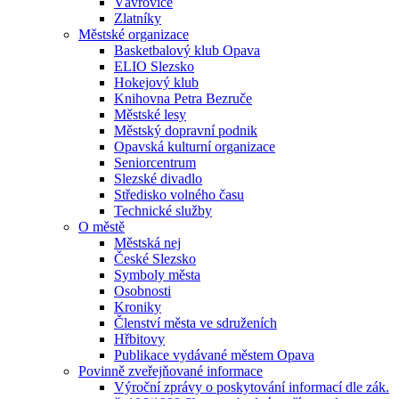
Vávrovice
Zlatníky
Městské organizace
Basketbalový klub Opava
ELIO Slezsko
Hokejový klub
Knihovna Petra Bezruče
Městské lesy
Městský dopravní podnik
Opavská kulturní organizace
Seniorcentrum
Slezské divadlo
Středisko volného času
Technické služby
O městě
Městská nej
České Slezsko
Symboly města
Osobnosti
Kroniky
Členství města ve sdruženích
Hřbitovy
Publikace vydávané městem Opava
Povinně zveřejňované informace
Výroční zprávy o poskytování informací dle zák.