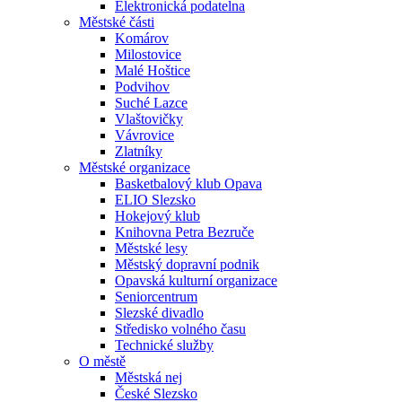
Elektronická podatelna
Městské části
Komárov
Milostovice
Malé Hoštice
Podvihov
Suché Lazce
Vlaštovičky
Vávrovice
Zlatníky
Městské organizace
Basketbalový klub Opava
ELIO Slezsko
Hokejový klub
Knihovna Petra Bezruče
Městské lesy
Městský dopravní podnik
Opavská kulturní organizace
Seniorcentrum
Slezské divadlo
Středisko volného času
Technické služby
O městě
Městská nej
České Slezsko