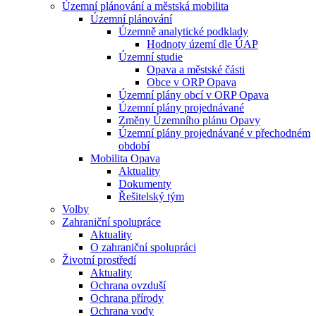
Územní plánování a městská mobilita
Územní plánování
Územně analytické podklady
Hodnoty území dle ÚAP
Územní studie
Opava a městské části
Obce v ORP Opava
Územní plány obcí v ORP Opava
Územní plány projednávané
Změny Územního plánu Opavy
Územní plány projednávané v přechodném
období
Mobilita Opava
Aktuality
Dokumenty
Řešitelský tým
Volby
Zahraniční spolupráce
Aktuality
O zahraniční spolupráci
Životní prostředí
Aktuality
Ochrana ovzduší
Ochrana přírody
Ochrana vody