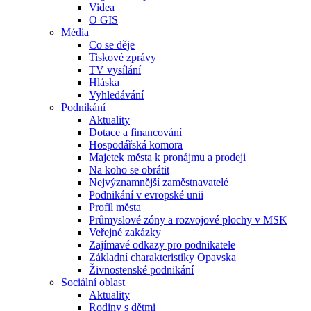
Videa
O GIS
Média
Co se děje
Tiskové zprávy
TV vysílání
Hláska
Vyhledávání
Podnikání
Aktuality
Dotace a financování
Hospodářská komora
Majetek města k pronájmu a prodeji
Na koho se obrátit
Nejvýznamnější zaměstnavatelé
Podnikání v evropské unii
Profil města
Průmyslové zóny a rozvojové plochy v MSK
Veřejné zakázky
Zajímavé odkazy pro podnikatele
Základní charakteristiky Opavska
Živnostenské podnikání
Sociální oblast
Aktuality
Rodiny s dětmi