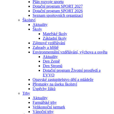
Plán rozvoje sportu
Dotační program SPORT 2027
Dotační program SPORT 2026
Seznam sportovních organizací
Školství
Aktuality
Školy
Mateřské školy
Základní školy
Zájmové vzdělávání
Zahrady a hřiště
Environmentální vzdělávání, výchova a osvěta
Aktuality
Den Země
Den Stromů
Dotační program Životní prostředí a
EVVO
Opavské zastupitelstvo dětí a mládeže
Přestupky na úseku školství
Úspěchy žáků
Trhy
Aktuality
Farmářské trhy
Velikonoční jarmark
Vánoční trhy