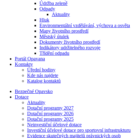
Údržba zeleně
Odpady
Aktuality
Hluk
Environmentální vzdělávání, výchova a osvěta
Mapy životního prostředí
Městský útulek
Dokumenty životního prostředí
Indikátory udržitelného rozvoje
Třídění odpadu
Portál Opavana
Kontakty
Úřední hodiny
Kde nás najdete
Katalog kontaktů
Bezpečné Opavsko
Dotace
Aktuality
Dotační programy 2027
Dotační programy 2026
Dotační programy 2025
Neinvestiční účelové dotace
Investiční účelové dotace pro sportovní infrastrukturu
Evidence skutečných majitelů právnických osob