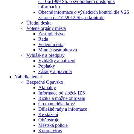
č. 106/1999 Sb. o svobodném přístupu k
informacím
Obecné informace o výsledcích kontrol dle § 26
zákona č. 255/2012 Sb., o kontrole
Úřední deska
Volené orgány města
Zastupitelstvo
Rada
Vedení města
Minulá zastupitestva
Vyhlášky a předpisy
Vyhlášky a nařízení
Poplatky
Zásady a pravidla
Nabídka témat
Bezpečné Opavsko
Aktuality
Informace od složek IZS
Rizika a možné ohrožení
Co mám dělat když
Důležité rady a informace
Ke stažení
Ohňostroje
Městská policie
Koronavirus