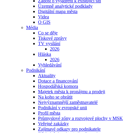
Žádost o vyjádření k existující síti
Územně analytické podklady
Digitální mapa města
Videa
O GIS
Média
Co se děje
Tiskové zprávy
TV vysílání
2026
Hláska
2026
Vyhledávání
Podnikání
Aktuality
Dotace a financování
Hospodářská komora
Majetek města k pronájmu a prodeji
Na koho se obrátit
Nejvýznamnější zaměstnavatelé
Podnikání v evropské unii
Profil města
Průmyslové zóny a rozvojové plochy v MSK
Veřejné zakázky
Zajímavé odkazy pro podnikatele