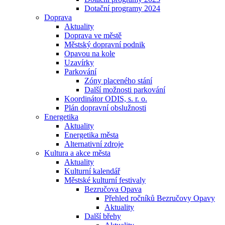
Dotační programy 2024
Doprava
Aktuality
Doprava ve městě
Městský dopravní podnik
Opavou na kole
Uzavírky
Parkování
Zóny placeného stání
Další možnosti parkování
Koordinátor ODIS, s. r. o.
Plán dopravní obslužnosti
Energetika
Aktuality
Energetika města
Alternativní zdroje
Kultura a akce města
Aktuality
Kulturní kalendář
Městské kulturní festivaly
Bezručova Opava
Přehled ročníků Bezručovy Opavy
Aktuality
Další břehy