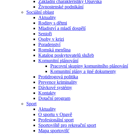
Základní charakteristiky Opavska
Živnostenské podnikání
Sociální oblast
Aktuality
Rodiny s dětmi
Mladiství a mladí dospělí
Senioři
Osoby v krizi
Poradenství
Romská menšina
Katalog poskytovatelů služeb
Komunitní plánování
Pracovní skupiny komunitního plánování
Komunitní plány a jiné dokumenty
Protidrogová politika
Prevence kriminality
Dávkové systémy
Kontakty
Dotační program
Sport
Aktuality
O sportu v Opavě
Profesionální sport
Sportoviště pro rekreační sport
Mapa sportovišť