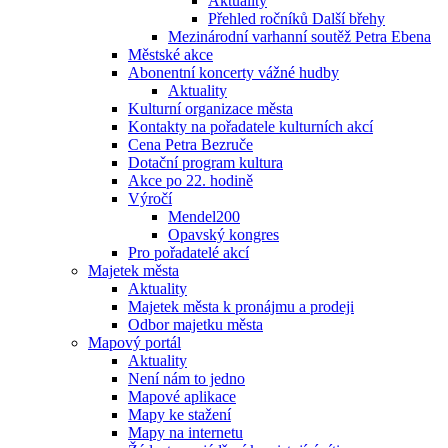
Aktuality
Přehled ročníků Další břehy
Mezinárodní varhanní soutěž Petra Ebena
Městské akce
Abonentní koncerty vážné hudby
Aktuality
Kulturní organizace města
Kontakty na pořadatele kulturních akcí
Cena Petra Bezruče
Dotační program kultura
Akce po 22. hodině
Výročí
Mendel200
Opavský kongres
Pro pořadatelé akcí
Majetek města
Aktuality
Majetek města k pronájmu a prodeji
Odbor majetku města
Mapový portál
Aktuality
Není nám to jedno
Mapové aplikace
Mapy ke stažení
Mapy na internetu