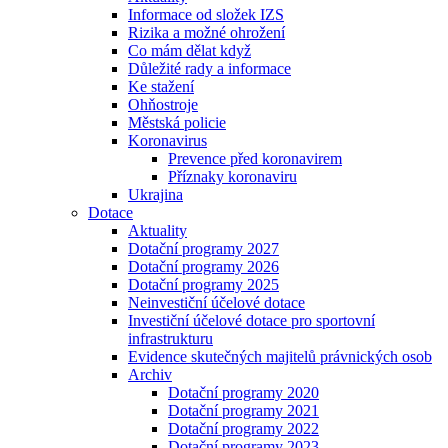
Informace od složek IZS
Rizika a možné ohrožení
Co mám dělat když
Důležité rady a informace
Ke stažení
Ohňostroje
Městská policie
Koronavirus
Prevence před koronavirem
Příznaky koronaviru
Ukrajina
Dotace
Aktuality
Dotační programy 2027
Dotační programy 2026
Dotační programy 2025
Neinvestiční účelové dotace
Investiční účelové dotace pro sportovní
infrastrukturu
Evidence skutečných majitelů právnických osob
Archiv
Dotační programy 2020
Dotační programy 2021
Dotační programy 2022
Dotační programy 2023