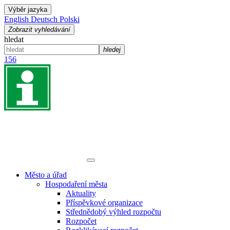
Výběr jazyka
English
Deutsch
Polski
Zobrazit vyhledávání
hledat
hledej
156
Město a úřad
Hospodaření města
Aktuality
Příspěvkové organizace
Střednědobý výhled rozpočtu
Rozpočet