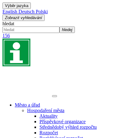
Výběr jazyka
English
Deutsch
Polski
Zobrazit vyhledávání
hledat
hledej
156
Město a úřad
Hospodaření města
Aktuality
Příspěvkové organizace
Střednědobý výhled rozpočtu
Rozpočet