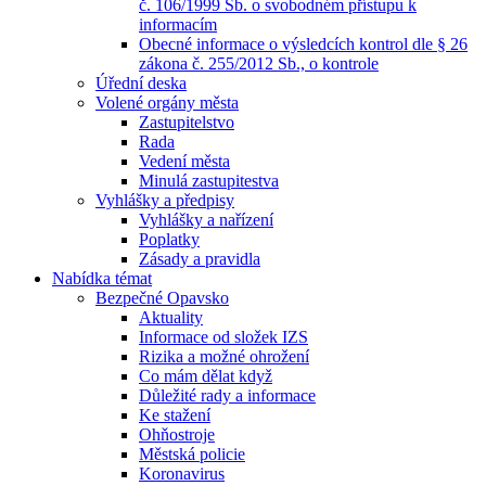
č. 106/1999 Sb. o svobodném přístupu k
informacím
Obecné informace o výsledcích kontrol dle § 26
zákona č. 255/2012 Sb., o kontrole
Úřední deska
Volené orgány města
Zastupitelstvo
Rada
Vedení města
Minulá zastupitestva
Vyhlášky a předpisy
Vyhlášky a nařízení
Poplatky
Zásady a pravidla
Nabídka témat
Bezpečné Opavsko
Aktuality
Informace od složek IZS
Rizika a možné ohrožení
Co mám dělat když
Důležité rady a informace
Ke stažení
Ohňostroje
Městská policie
Koronavirus