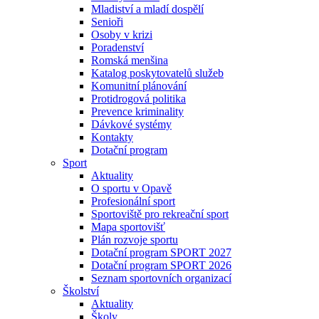
Mladiství a mladí dospělí
Senioři
Osoby v krizi
Poradenství
Romská menšina
Katalog poskytovatelů služeb
Komunitní plánování
Protidrogová politika
Prevence kriminality
Dávkové systémy
Kontakty
Dotační program
Sport
Aktuality
O sportu v Opavě
Profesionální sport
Sportoviště pro rekreační sport
Mapa sportovišť
Plán rozvoje sportu
Dotační program SPORT 2027
Dotační program SPORT 2026
Seznam sportovních organizací
Školství
Aktuality
Školy