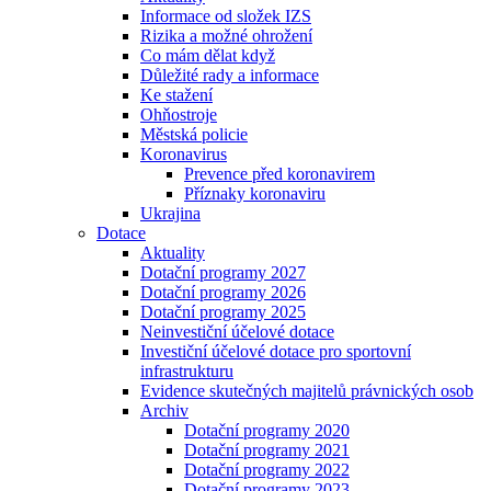
Informace od složek IZS
Rizika a možné ohrožení
Co mám dělat když
Důležité rady a informace
Ke stažení
Ohňostroje
Městská policie
Koronavirus
Prevence před koronavirem
Příznaky koronaviru
Ukrajina
Dotace
Aktuality
Dotační programy 2027
Dotační programy 2026
Dotační programy 2025
Neinvestiční účelové dotace
Investiční účelové dotace pro sportovní
infrastrukturu
Evidence skutečných majitelů právnických osob
Archiv
Dotační programy 2020
Dotační programy 2021
Dotační programy 2022
Dotační programy 2023