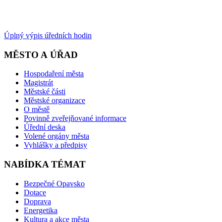
Úplný výpis úředních hodin
MĚSTO A ÚŘAD
Hospodaření města
Magistrát
Městské části
Městské organizace
O městě
Povinně zveřejňované informace
Úřední deska
Volené orgány města
Vyhlášky a předpisy
NABÍDKA TÉMAT
Bezpečné Opavsko
Dotace
Doprava
Energetika
Kultura a akce města