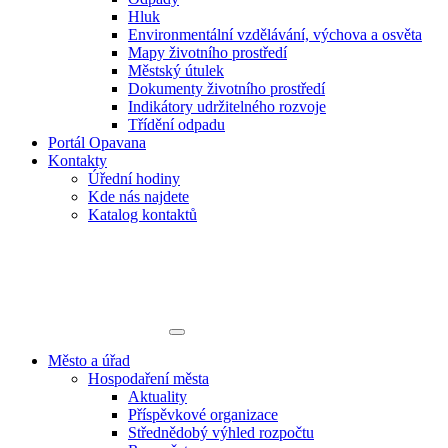
Hluk
Environmentální vzdělávání, výchova a osvěta
Mapy životního prostředí
Městský útulek
Dokumenty životního prostředí
Indikátory udržitelného rozvoje
Třídění odpadu
Portál Opavana
Kontakty
Úřední hodiny
Kde nás najdete
Katalog kontaktů
Město a úřad
Hospodaření města
Aktuality
Příspěvkové organizace
Střednědobý výhled rozpočtu