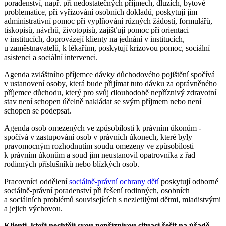
poradenství, např. při nedostatečných příjmech, dluzích, bytové
problematice, při vyřizování osobních dokladů, poskytují jim
administrativní pomoc při vyplňování různých žádostí, formulářů,
tiskopisů, návrhů, životopisů, zajišťují pomoc při orientaci
v institucích, doprovázejí klienty na jednání v institucích,
u zaměstnavatelů, k lékařům, poskytují krizovou pomoc, sociální
asistenci a sociální intervenci.
Agenda zvláštního příjemce dávky důchodového pojištění spočívá
v ustanovení osoby, která bude přijímat tuto dávku za oprávněného
příjemce důchodu, který pro svůj dlouhodobě nepříznivý zdravotní
stav není schopen účelně nakládat se svým příjmem nebo není
schopen se podepsat.
Agenda osob omezených ve způsobilosti k právním úkonům -
spočívá v zastupování osob v právních úkonech, které byly
pravomocným rozhodnutím soudu omezeny ve způsobilosti
k právním úkonům a soud jim neustanovil opatrovníka z řad
rodinných příslušníků nebo blízkých osob.
Pracovníci oddělení
sociálně-právní ochrany dětí
poskytují odborné
sociálně-právní poradenství při řešení rodinných, osobních
a sociálních problémů souvisejících s nezletilými dětmi, mladistvými
a jejich výchovou.
Klienti, kteří nechtějí svou nepříznivou situaci řešit na úřadě,