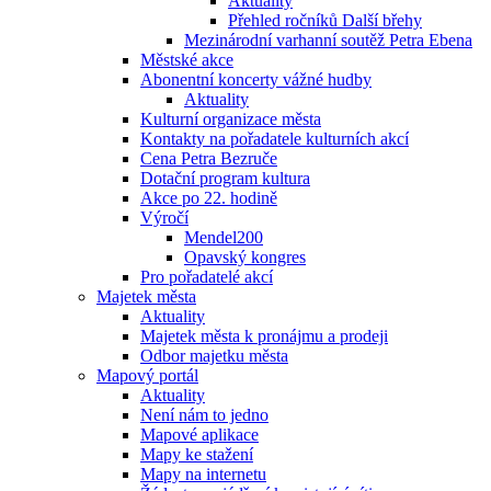
Aktuality
Přehled ročníků Další břehy
Mezinárodní varhanní soutěž Petra Ebena
Městské akce
Abonentní koncerty vážné hudby
Aktuality
Kulturní organizace města
Kontakty na pořadatele kulturních akcí
Cena Petra Bezruče
Dotační program kultura
Akce po 22. hodině
Výročí
Mendel200
Opavský kongres
Pro pořadatelé akcí
Majetek města
Aktuality
Majetek města k pronájmu a prodeji
Odbor majetku města
Mapový portál
Aktuality
Není nám to jedno
Mapové aplikace
Mapy ke stažení
Mapy na internetu