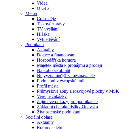
Videa
O GIS
Média
Co se děje
Tiskové zprávy
TV vysílání
Hláska
Vyhledávání
Podnikání
Aktuality
Dotace a financování
Hospodářská komora
Majetek města k pronájmu a prodeji
Na koho se obrátit
Nejvýznamnější zaměstnavatelé
Podnikání v evropské unii
Profil města
Průmyslové zóny a rozvojové plochy v MSK
Veřejné zakázky
Zajímavé odkazy pro podnikatele
Základní charakteristiky Opavska
Živnostenské podnikání
Sociální oblast
Aktuality
Rodiny s dětmi