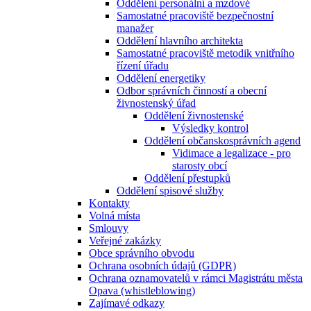
Oddělení personální a mzdové
Samostatné pracoviště bezpečnostní
manažer
Oddělení hlavního architekta
Samostatné pracoviště metodik vnitřního
řízení úřadu
Oddělení energetiky
Odbor správních činností a obecní
živnostenský úřad
Oddělení živnostenské
Výsledky kontrol
Oddělení občanskosprávních agend
Vidimace a legalizace - pro
starosty obcí
Oddělení přestupků
Oddělení spisové služby
Kontakty
Volná místa
Smlouvy
Veřejné zakázky
Obce správního obvodu
Ochrana osobních údajů (GDPR)
Ochrana oznamovatelů v rámci Magistrátu města
Opava (whistleblowing)
Zajímavé odkazy