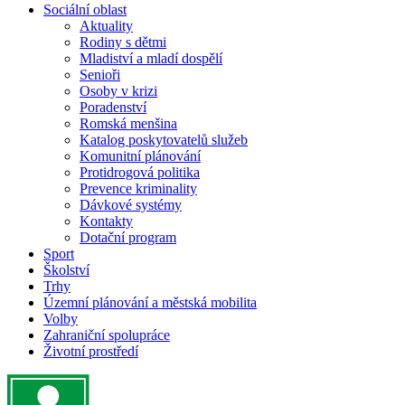
Sociální oblast
Aktuality
Rodiny s dětmi
Mladiství a mladí dospělí
Senioři
Osoby v krizi
Poradenství
Romská menšina
Katalog poskytovatelů služeb
Komunitní plánování
Protidrogová politika
Prevence kriminality
Dávkové systémy
Kontakty
Dotační program
Sport
Školství
Trhy
Územní plánování a městská mobilita
Volby
Zahraniční spolupráce
Životní prostředí