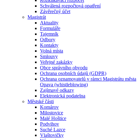
Rozklikávací rozpočet
Schválená rozpočtová opatření
Závěrečný účet
Magistrát
Aktuality
Formuláře
Tajemník
Odbory
Kontakty
Volná místa
Smlouvy
Veřejné zakázky
Obce správního obvodu
Ochrana osobních údajů (GDPR)
Ochrana oznamovatelů v rámci Magistrátu města
Opava (whistleblowing)
Zajímavé odkazy
Elektronická podatelna
Městské části
Komárov
Milostovice
Malé Hoštice
Podvihov
Suché Lazce
Vlaštovičky