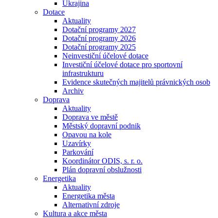
Ukrajina
Dotace
Aktuality
Dotační programy 2027
Dotační programy 2026
Dotační programy 2025
Neinvestiční účelové dotace
Investiční účelové dotace pro sportovní
infrastrukturu
Evidence skutečných majitelů právnických osob
Archiv
Doprava
Aktuality
Doprava ve městě
Městský dopravní podnik
Opavou na kole
Uzavírky
Parkování
Koordinátor ODIS, s. r. o.
Plán dopravní obslužnosti
Energetika
Aktuality
Energetika města
Alternativní zdroje
Kultura a akce města