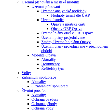
Územní plánování a městská mobilita
Územní plánování
Územně analytické podklady
Hodnoty území dle ÚAP
Územní studie
Opava a městské části
Obce v ORP Opava
Územní plány obcí v ORP Opava
Územní plány projednávané
Změny Územního plánu Opavy
Územní plány projednávané v přechodném
období
Mobilita Opava
Aktuality
Dokumenty
Řešitelský tým
Volby
Zahraniční spolupráce
Aktuality
O zahraniční spolupráci
Životní prostředí
Aktuality
Ochrana ovzduší
Ochrana přírody
Ochrana vody