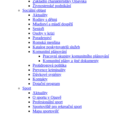
Základní charakteristiky Opavska
Živnostenské podnikání
Sociální oblast
Aktuality
Rodiny s dětmi
Mladiství a mladí dospělí
Senioři
Osoby v krizi
Poradenství
Romská menšina
Katalog poskytovatelů služeb
Komunitní plánování
Pracovní skupiny komunitního plánování
Komunitní plány a jiné dokumenty
Protidrogová politika
Prevence kriminality
Dávkové systémy
Kontakty
Dotační program
Sport
Aktuality
O sportu v Opavě
Profesionální sport
Sportoviště pro rekreační sport
Mapa sportovišť