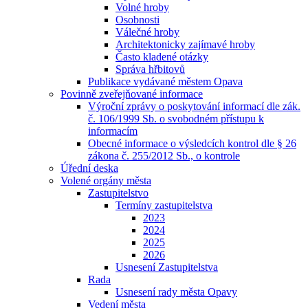
Volné hroby
Osobnosti
Válečné hroby
Architektonicky zajímavé hroby
Často kladené otázky
Správa hřbitovů
Publikace vydávané městem Opava
Povinně zveřejňované informace
Výroční zprávy o poskytování informací dle zák.
č. 106/1999 Sb. o svobodném přístupu k
informacím
Obecné informace o výsledcích kontrol dle § 26
zákona č. 255/2012 Sb., o kontrole
Úřední deska
Volené orgány města
Zastupitelstvo
Termíny zastupitelstva
2023
2024
2025
2026
Usnesení Zastupitelstva
Rada
Usnesení rady města Opavy
Vedení města