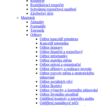
Rozpočet
Rozklikávací rozpočet
Schválená rozpočtová opatření
Závěrečný účet
Magistrát
Aktuality
Formuláře
Tajemník
Odbory
Odbor kancelář primátora
Kancelář tajemníka
Odbor dopravy
Odbor finanční a rozpočtový
Odbor informatiky
Odbor majetku města
Odbor právní a organizační
Odbor přípravy a realizace investic
Odbor rozvoje města a strategického
plánování
Odbor sociálních věcí
Odbor školství
Odbor výstavby a územního plánování
Odbor životního prostředí
Oddělení kontroly a interního auditu
Oddělení památkové péče