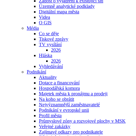
Žádost o vyjádření k existující síti
Územně analytické podklady
Digitální mapa města
Videa
O GIS
Média
Co se děje
Tiskové zprávy
TV vysílání
2026
Hláska
2026
Vyhledávání
Podnikání
Aktuality
Dotace a financování
Hospodářská komora
Majetek města k pronájmu a prodeji
Na koho se obrátit
Nejvýznamnější zaměstnavatelé
Podnikání v evropské unii
Profil města
Průmyslové zóny a rozvojové plochy v MSK
Veřejné zakázky
Zajímavé odkazy pro podnikatele