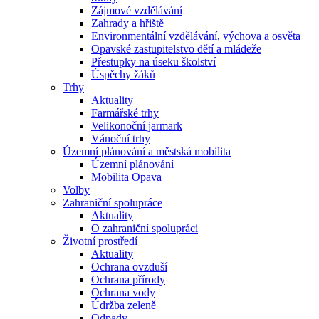
Zájmové vzdělávání
Zahrady a hřiště
Environmentální vzdělávání, výchova a osvěta
Opavské zastupitelstvo dětí a mládeže
Přestupky na úseku školství
Úspěchy žáků
Trhy
Aktuality
Farmářské trhy
Velikonoční jarmark
Vánoční trhy
Územní plánování a městská mobilita
Územní plánování
Mobilita Opava
Volby
Zahraniční spolupráce
Aktuality
O zahraniční spolupráci
Životní prostředí
Aktuality
Ochrana ovzduší
Ochrana přírody
Ochrana vody
Údržba zeleně
Odpady