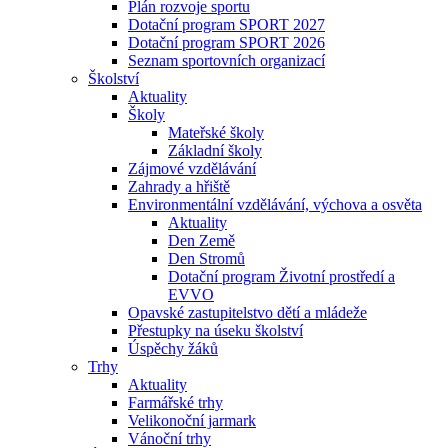
Plán rozvoje sportu
Dotační program SPORT 2027
Dotační program SPORT 2026
Seznam sportovních organizací
Školství
Aktuality
Školy
Mateřské školy
Základní školy
Zájmové vzdělávání
Zahrady a hřiště
Environmentální vzdělávání, výchova a osvěta
Aktuality
Den Země
Den Stromů
Dotační program Životní prostředí a
EVVO
Opavské zastupitelstvo dětí a mládeže
Přestupky na úseku školství
Úspěchy žáků
Trhy
Aktuality
Farmářské trhy
Velikonoční jarmark
Vánoční trhy