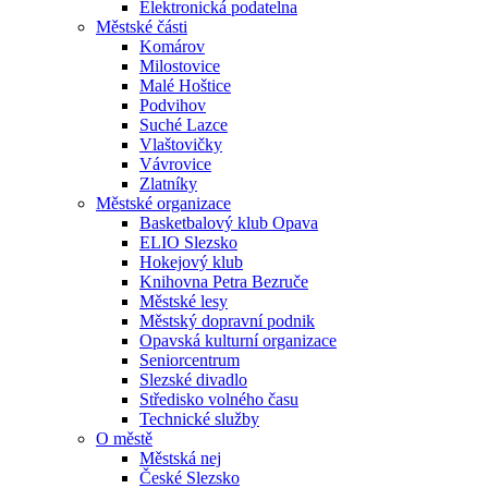
Elektronická podatelna
Městské části
Komárov
Milostovice
Malé Hoštice
Podvihov
Suché Lazce
Vlaštovičky
Vávrovice
Zlatníky
Městské organizace
Basketbalový klub Opava
ELIO Slezsko
Hokejový klub
Knihovna Petra Bezruče
Městské lesy
Městský dopravní podnik
Opavská kulturní organizace
Seniorcentrum
Slezské divadlo
Středisko volného času
Technické služby
O městě
Městská nej
České Slezsko