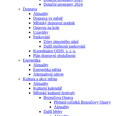
Dotační programy 2024
Doprava
Aktuality
Doprava ve městě
Městský dopravní podnik
Opavou na kole
Uzavírky
Parkování
Zóny placeného stání
Další možnosti parkování
Koordinátor ODIS, s. r. o.
Plán dopravní obslužnosti
Energetika
Aktuality
Energetika města
Alternativní zdroje
Kultura a akce města
Aktuality
Kulturní kalendář
Městské kulturní festivaly
Bezručova Opava
Přehled ročníků Bezručovy Opavy
Aktuality
Další břehy