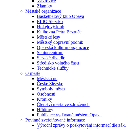
Vávrovice
Zlatníky
Městské organizace
Basketbalový klub Opava
ELIO Slezsko
Hokejový klub
Knihovna Petra Bezruče
Městské lesy
Městský dopravní podnik
Opavská kulturní organizace
Seniorcentrum
Slezské divadlo
Středisko volného času
Technické služby
O městě
Městská nej
České Slezsko
Symboly města
Osobnosti
Kroniky
Členství města ve sdruženích
Hřbitovy
Publikace vydávané městem Opava
Povinně zveřejňované informace
Výroční zprávy o poskytování informací dle zák.