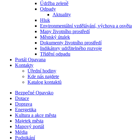
Údržba zeleně
Odpady
Aktuality
Hluk
Environmentální vzdělávání, výchova a osvěta
Mapy životního prostředí
Městský útulek
Dokumenty životního prostředí
Indikátory udržitelného rozvoje
Třídění odpadu
Portál Opavana
Kontakty
Úřední hodiny
Kde nás najdete
Katalog kontaktů
Bezpečné Opavsko
Dotace
Doprava
Energetika
Kultura a akce města
Majetek města
Mapový portál
Média
Podnikání