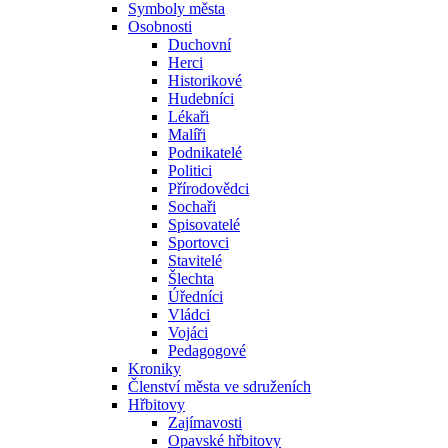
Symboly města
Osobnosti
Duchovní
Herci
Historikové
Hudebníci
Lékaři
Malíři
Podnikatelé
Politici
Přírodovědci
Sochaři
Spisovatelé
Sportovci
Stavitelé
Šlechta
Úředníci
Vládci
Vojáci
Pedagogové
Kroniky
Členství města ve sdruženích
Hřbitovy
Zajímavosti
Opavské hřbitovy