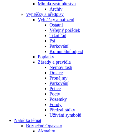
Minulá zastupitestva
Archiv
Vyhlášky a předpisy
Vyhlášky a nařízení
Ostatní
Veřejný pořádek
Tržní řád
Psi
Parkování
Komunální odpad
Poplatky
Zásady a pravidla
Nemovitosti
Dotace
Pronájmy
Parkování
Petice
Pocty
Pozemky
Fondy
Předzahrádky
Užívání symbolů
Nabídka témat
Bezpečné Opavsko
Aktuality