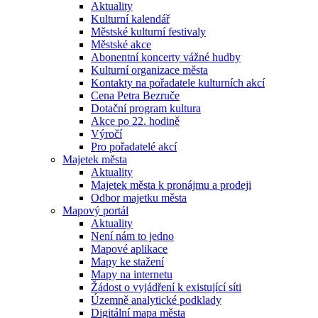
Aktuality
Kulturní kalendář
Městské kulturní festivaly
Městské akce
Abonentní koncerty vážné hudby
Kulturní organizace města
Kontakty na pořadatele kulturních akcí
Cena Petra Bezruče
Dotační program kultura
Akce po 22. hodině
Výročí
Pro pořadatelé akcí
Majetek města
Aktuality
Majetek města k pronájmu a prodeji
Odbor majetku města
Mapový portál
Aktuality
Není nám to jedno
Mapové aplikace
Mapy ke stažení
Mapy na internetu
Žádost o vyjádření k existující síti
Územně analytické podklady
Digitální mapa města