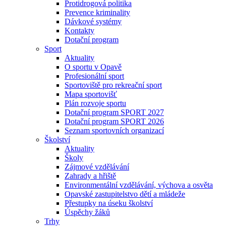
Protidrogová politika
Prevence kriminality
Dávkové systémy
Kontakty
Dotační program
Sport
Aktuality
O sportu v Opavě
Profesionální sport
Sportoviště pro rekreační sport
Mapa sportovišť
Plán rozvoje sportu
Dotační program SPORT 2027
Dotační program SPORT 2026
Seznam sportovních organizací
Školství
Aktuality
Školy
Zájmové vzdělávání
Zahrady a hřiště
Environmentální vzdělávání, výchova a osvěta
Opavské zastupitelstvo dětí a mládeže
Přestupky na úseku školství
Úspěchy žáků
Trhy