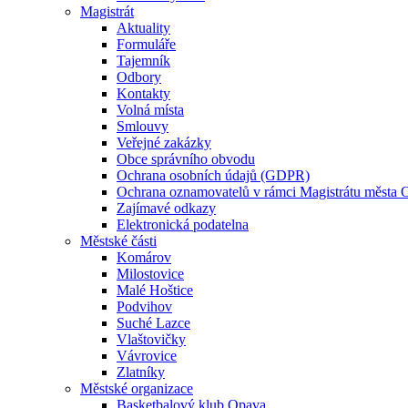
Magistrát
Aktuality
Formuláře
Tajemník
Odbory
Kontakty
Volná místa
Smlouvy
Veřejné zakázky
Obce správního obvodu
Ochrana osobních údajů (GDPR)
Ochrana oznamovatelů v rámci Magistrátu města 
Zajímavé odkazy
Elektronická podatelna
Městské části
Komárov
Milostovice
Malé Hoštice
Podvihov
Suché Lazce
Vlaštovičky
Vávrovice
Zlatníky
Městské organizace
Basketbalový klub Opava