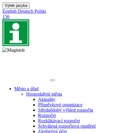
Výběr jazyka
English
Deutsch
Polski
156
Město a úřad
Hospodaření města
Aktuality
Příspěvkové organizace
Střednědobý výhled rozpočtu
Rozpočet
Rozklikávací rozpočet
Schválená rozpočtová opatření
Závěrečný účet