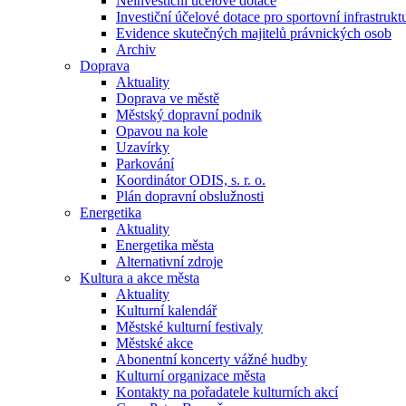
Neinvestiční účelové dotace
Investiční účelové dotace pro sportovní infrastrukt
Evidence skutečných majitelů právnických osob
Archiv
Doprava
Aktuality
Doprava ve městě
Městský dopravní podnik
Opavou na kole
Uzavírky
Parkování
Koordinátor ODIS, s. r. o.
Plán dopravní obslužnosti
Energetika
Aktuality
Energetika města
Alternativní zdroje
Kultura a akce města
Aktuality
Kulturní kalendář
Městské kulturní festivaly
Městské akce
Abonentní koncerty vážné hudby
Kulturní organizace města
Kontakty na pořadatele kulturních akcí