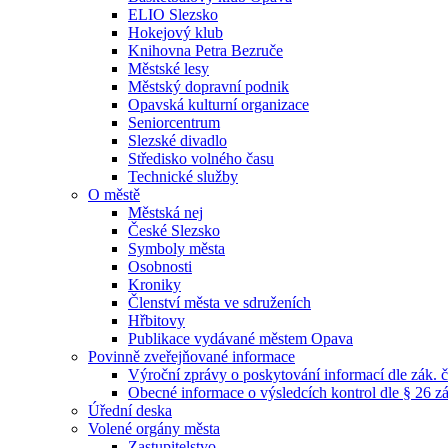
ELIO Slezsko
Hokejový klub
Knihovna Petra Bezruče
Městské lesy
Městský dopravní podnik
Opavská kulturní organizace
Seniorcentrum
Slezské divadlo
Středisko volného času
Technické služby
O městě
Městská nej
České Slezsko
Symboly města
Osobnosti
Kroniky
Členství města ve sdruženích
Hřbitovy
Publikace vydávané městem Opava
Povinně zveřejňované informace
Výroční zprávy o poskytování informací dle zák. 
Obecné informace o výsledcích kontrol dle § 26 zá
Úřední deska
Volené orgány města
Zastupitelstvo