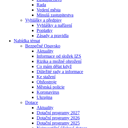
Rada
Vedení města
Minulá zastupitestva
Vyhlášky a předpisy
Vyhlášky a nařízení
Poplatky
Zásady a pravidla
Nabídka témat
Bezpečné Opavsko
Aktuality
Informace od složek IZS
Rizika a možné ohrožení
Co mám dělat když
Důležité rady a informace
Ke stažení
Ohňostroje
Městská policie
Koronavirus
Ukrajina
Dotace
Aktuality
Dotační programy 2027
Dotační programy 2026
Dotační programy 2025