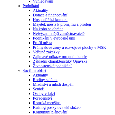
Vyhledávání
Podnikání
Aktuality
Dotace a financování
Hospodářská komora
Majetek města k pronájmu a prodeji
Na koho se obrátit
Nejvýznamnější zaměstnavatelé
Podnikání v evropské unii
Profil města
Průmyslové zóny a rozvojové plochy v MSK
Veřejné zakázky
Zajímavé odkazy pro podnikatele
Základní charakteristiky Opavska
Živnostenské podnikání
Sociální oblast
Aktuality
Rodiny s dětmi
Mladiství a mladí dospělí
Senioři
Osoby v krizi
Poradenství
Romská menšina
Katalog poskytovatelů služeb
Komunitní plánování