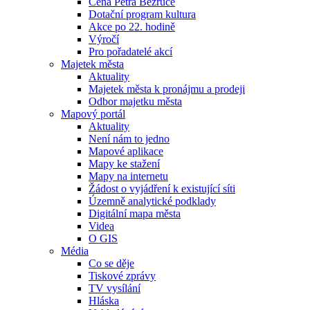
Cena Petra Bezruče
Dotační program kultura
Akce po 22. hodině
Výročí
Pro pořadatelé akcí
Majetek města
Aktuality
Majetek města k pronájmu a prodeji
Odbor majetku města
Mapový portál
Aktuality
Není nám to jedno
Mapové aplikace
Mapy ke stažení
Mapy na internetu
Žádost o vyjádření k existující síti
Územně analytické podklady
Digitální mapa města
Videa
O GIS
Média
Co se děje
Tiskové zprávy
TV vysílání
Hláska