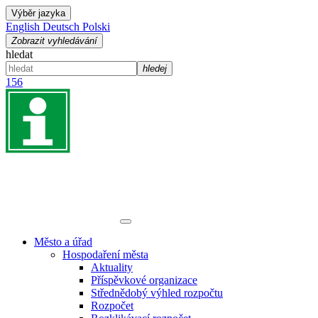
Výběr jazyka
English
Deutsch
Polski
Zobrazit vyhledávání
hledat
hledej
156
Město a úřad
Hospodaření města
Aktuality
Příspěvkové organizace
Střednědobý výhled rozpočtu
Rozpočet