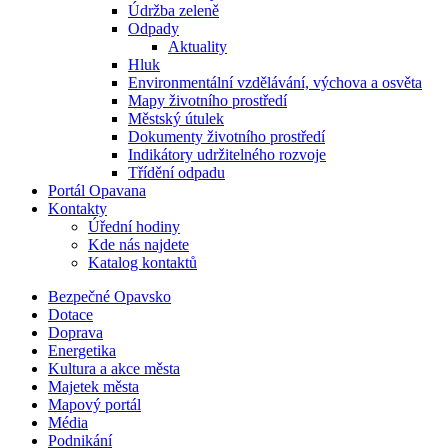
Údržba zeleně
Odpady
Aktuality
Hluk
Environmentální vzdělávání, výchova a osvěta
Mapy životního prostředí
Městský útulek
Dokumenty životního prostředí
Indikátory udržitelného rozvoje
Třídění odpadu
Portál Opavana
Kontakty
Úřední hodiny
Kde nás najdete
Katalog kontaktů
Bezpečné Opavsko
Dotace
Doprava
Energetika
Kultura a akce města
Majetek města
Mapový portál
Média
Podnikání