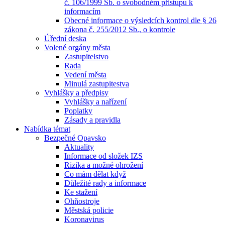
č. 106/1999 Sb. o svobodném přístupu k
informacím
Obecné informace o výsledcích kontrol dle § 26
zákona č. 255/2012 Sb., o kontrole
Úřední deska
Volené orgány města
Zastupitelstvo
Rada
Vedení města
Minulá zastupitestva
Vyhlášky a předpisy
Vyhlášky a nařízení
Poplatky
Zásady a pravidla
Nabídka témat
Bezpečné Opavsko
Aktuality
Informace od složek IZS
Rizika a možné ohrožení
Co mám dělat když
Důležité rady a informace
Ke stažení
Ohňostroje
Městská policie
Koronavirus