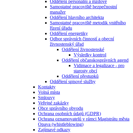
Oddělení personální a mzdové
Samostatné pracoviště bezpečnostní
manažer
Oddělení hlavního architekta
Samostatné pracoviště metodik vnitřního
řízení úřadu
Oddělení energetiky
Odbor správních činností a obecní
živnostenský úřad
Oddělení živnostenské
Výsledky kontrol
Oddělení občanskosprávních agend
Vidimace a legalizace - pro
starosty obcí
Oddělení přestupků
Oddělení spisové služby
Kontakty
Volná místa
Smlouvy
Veřejné zakázky
Obce správního obvodu
Ochrana osobních údajů (GDPR)
Ochrana oznamovatelů v rámci Magistrátu města
Opava (whistleblowing)
Zajímavé odkazy