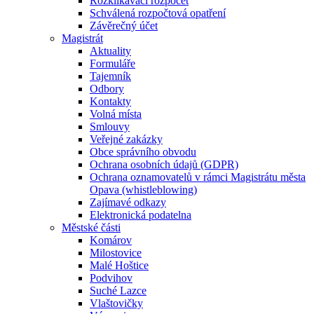
Rozklikávací rozpočet
Schválená rozpočtová opatření
Závěrečný účet
Magistrát
Aktuality
Formuláře
Tajemník
Odbory
Kontakty
Volná místa
Smlouvy
Veřejné zakázky
Obce správního obvodu
Ochrana osobních údajů (GDPR)
Ochrana oznamovatelů v rámci Magistrátu města
Opava (whistleblowing)
Zajímavé odkazy
Elektronická podatelna
Městské části
Komárov
Milostovice
Malé Hoštice
Podvihov
Suché Lazce
Vlaštovičky