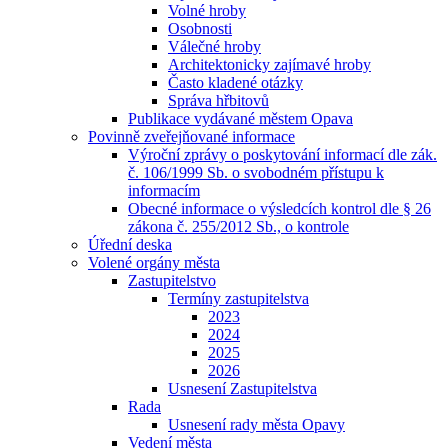
Volné hroby
Osobnosti
Válečné hroby
Architektonicky zajímavé hroby
Často kladené otázky
Správa hřbitovů
Publikace vydávané městem Opava
Povinně zveřejňované informace
Výroční zprávy o poskytování informací dle zák.
č. 106/1999 Sb. o svobodném přístupu k
informacím
Obecné informace o výsledcích kontrol dle § 26
zákona č. 255/2012 Sb., o kontrole
Úřední deska
Volené orgány města
Zastupitelstvo
Termíny zastupitelstva
2023
2024
2025
2026
Usnesení Zastupitelstva
Rada
Usnesení rady města Opavy
Vedení města