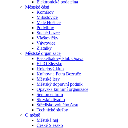
Elektronická podatelna
Městské části
Komárov
Milostovice
Malé Hoštice
Podvihov
Suché Lazce
Vlaštovičky
Vávrovice
Zlatníky
Městské organizace
Basketbalový klub Opava
ELIO Slezsko
Hokejový klub
Knihovna Petra Bezruče
Městské lesy
Městský dopravní podnik
Opavská kulturní organizace
Seniorcentrum
Slezské divadlo
Středisko volného času
Technické služby
O městě
Městská nej
České Slezsko