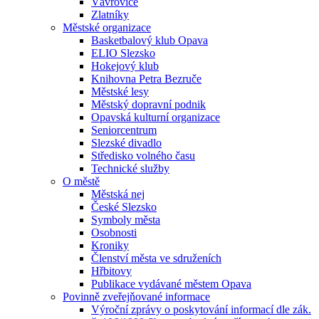
Vávrovice
Zlatníky
Městské organizace
Basketbalový klub Opava
ELIO Slezsko
Hokejový klub
Knihovna Petra Bezruče
Městské lesy
Městský dopravní podnik
Opavská kulturní organizace
Seniorcentrum
Slezské divadlo
Středisko volného času
Technické služby
O městě
Městská nej
České Slezsko
Symboly města
Osobnosti
Kroniky
Členství města ve sdruženích
Hřbitovy
Publikace vydávané městem Opava
Povinně zveřejňované informace
Výroční zprávy o poskytování informací dle zák.