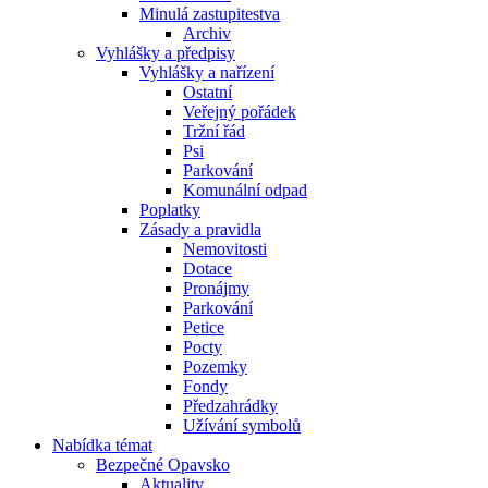
Minulá zastupitestva
Archiv
Vyhlášky a předpisy
Vyhlášky a nařízení
Ostatní
Veřejný pořádek
Tržní řád
Psi
Parkování
Komunální odpad
Poplatky
Zásady a pravidla
Nemovitosti
Dotace
Pronájmy
Parkování
Petice
Pocty
Pozemky
Fondy
Předzahrádky
Užívání symbolů
Nabídka témat
Bezpečné Opavsko
Aktuality