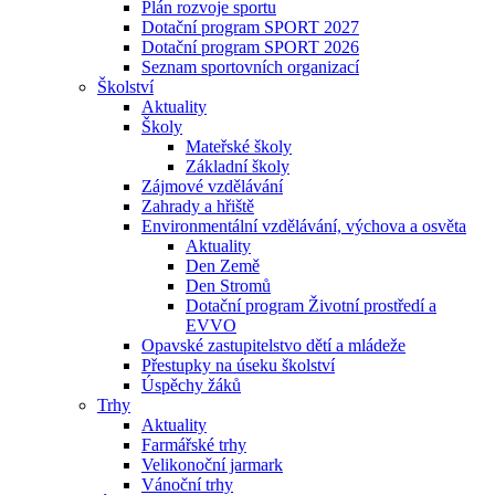
Plán rozvoje sportu
Dotační program SPORT 2027
Dotační program SPORT 2026
Seznam sportovních organizací
Školství
Aktuality
Školy
Mateřské školy
Základní školy
Zájmové vzdělávání
Zahrady a hřiště
Environmentální vzdělávání, výchova a osvěta
Aktuality
Den Země
Den Stromů
Dotační program Životní prostředí a
EVVO
Opavské zastupitelstvo dětí a mládeže
Přestupky na úseku školství
Úspěchy žáků
Trhy
Aktuality
Farmářské trhy
Velikonoční jarmark
Vánoční trhy