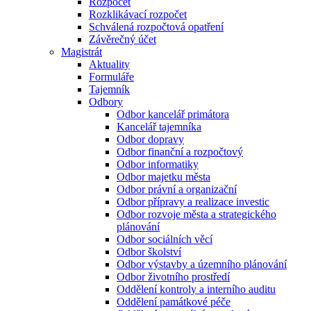
Rozpočet
Rozklikávací rozpočet
Schválená rozpočtová opatření
Závěrečný účet
Magistrát
Aktuality
Formuláře
Tajemník
Odbory
Odbor kancelář primátora
Kancelář tajemníka
Odbor dopravy
Odbor finanční a rozpočtový
Odbor informatiky
Odbor majetku města
Odbor právní a organizační
Odbor přípravy a realizace investic
Odbor rozvoje města a strategického
plánování
Odbor sociálních věcí
Odbor školství
Odbor výstavby a územního plánování
Odbor životního prostředí
Oddělení kontroly a interního auditu
Oddělení památkové péče