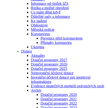
Informace od složek IZS
Rizika a možné ohrožení
Co mám dělat když
Důležité rady a informace
Ke stažení
Ohňostroje
Městská policie
Koronavirus
Prevence před koronavirem
Příznaky koronaviru
Ukrajina
Dotace
Aktuality
Dotační programy 2027
Dotační programy 2026
Dotační programy 2025
Neinvestiční účelové dotace
Investiční účelové dotace pro sportovní
infrastrukturu
Evidence skutečných majitelů právnických osob
Archiv
Dotační programy 2020
Dotační programy 2021
Dotační programy 2022
Dotační programy 2023