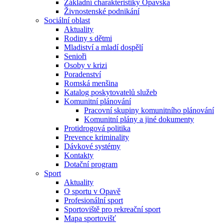
Základní charakteristiky Opavska
Živnostenské podnikání
Sociální oblast
Aktuality
Rodiny s dětmi
Mladiství a mladí dospělí
Senioři
Osoby v krizi
Poradenství
Romská menšina
Katalog poskytovatelů služeb
Komunitní plánování
Pracovní skupiny komunitního plánování
Komunitní plány a jiné dokumenty
Protidrogová politika
Prevence kriminality
Dávkové systémy
Kontakty
Dotační program
Sport
Aktuality
O sportu v Opavě
Profesionální sport
Sportoviště pro rekreační sport
Mapa sportovišť