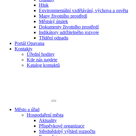
Hluk
Environmentální vzdělávání, výchova a osvěta
Mapy životního prostředí
Městský útulek
Dokumenty životního prostředí
Indikátory udržitelného rozvoje
Třídění odpadu
Portál Opavana
Kontakty
Úřední hodiny
Kde nás najdete
Katalog kontaktů
Město a úřad
Hospodaření města
Aktuality
Příspěvkové organizace
Střednědobý výhled rozpočtu