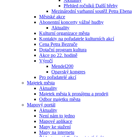
Aktuality
Přehled ročníků Další břehy
Mezinárodní varhanní soutěž Petra Ebena
Městské akce
Abonentní koncerty vážné hudby
Aktuality
Kulturní organizace města
Kontakty na pořadatele kulturních akcí
Cena Petra Bezruče
Dotační program kultura
Akce po 22. hodině
Výročí
Mendel200
Opavský kongres
Pro pořadatelé akcí
Majetek města
Aktuality
Majetek města k pronájmu a prodeji
Odbor majetku města
Mapový portál
Aktuality
Není nám to jedno
Mapové aplikace
Mapy ke stažení
Mapy na internetu