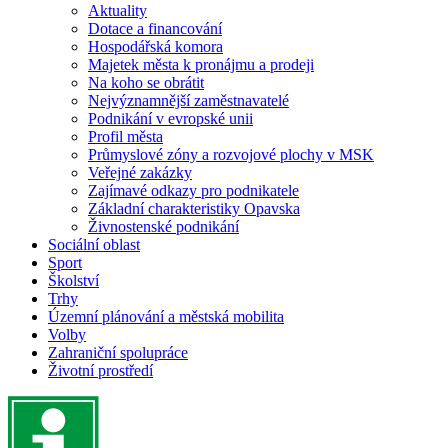
Aktuality
Dotace a financování
Hospodářská komora
Majetek města k pronájmu a prodeji
Na koho se obrátit
Nejvýznamnější zaměstnavatelé
Podnikání v evropské unii
Profil města
Průmyslové zóny a rozvojové plochy v MSK
Veřejné zakázky
Zajímavé odkazy pro podnikatele
Základní charakteristiky Opavska
Živnostenské podnikání
Sociální oblast
Sport
Školství
Trhy
Územní plánování a městská mobilita
Volby
Zahraniční spolupráce
Životní prostředí