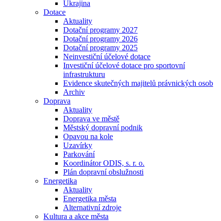
Ukrajina
Dotace
Aktuality
Dotační programy 2027
Dotační programy 2026
Dotační programy 2025
Neinvestiční účelové dotace
Investiční účelové dotace pro sportovní
infrastrukturu
Evidence skutečných majitelů právnických osob
Archiv
Doprava
Aktuality
Doprava ve městě
Městský dopravní podnik
Opavou na kole
Uzavírky
Parkování
Koordinátor ODIS, s. r. o.
Plán dopravní obslužnosti
Energetika
Aktuality
Energetika města
Alternativní zdroje
Kultura a akce města