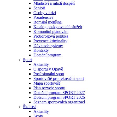
Mladiství a mladí dospělí
Senioři
Osoby v krizi
Poradenství
Romská menšina
Katalog poskytovatelů služeb
Komunitní plánování
Protidrogová politika
Prevence kriminality
Dávkové systémy
Kontakty
Dotační program
Sport
Aktuality
O sportu v Opavě
Profesionální sport
Sportoviště pro rekreační sport
Mapa sportovišť
Plán rozvoje sportu
Dotační program SPORT 2027
Dotační program SPORT 2026
Seznam sportovních organizací
Školství
Aktuality
Školy