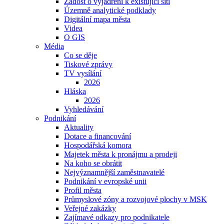
Žádost o vyjádření k existující síti
Územně analytické podklady
Digitální mapa města
Videa
O GIS
Média
Co se děje
Tiskové zprávy
TV vysílání
2026
Hláska
2026
Vyhledávání
Podnikání
Aktuality
Dotace a financování
Hospodářská komora
Majetek města k pronájmu a prodeji
Na koho se obrátit
Nejvýznamnější zaměstnavatelé
Podnikání v evropské unii
Profil města
Průmyslové zóny a rozvojové plochy v MSK
Veřejné zakázky
Zajímavé odkazy pro podnikatele