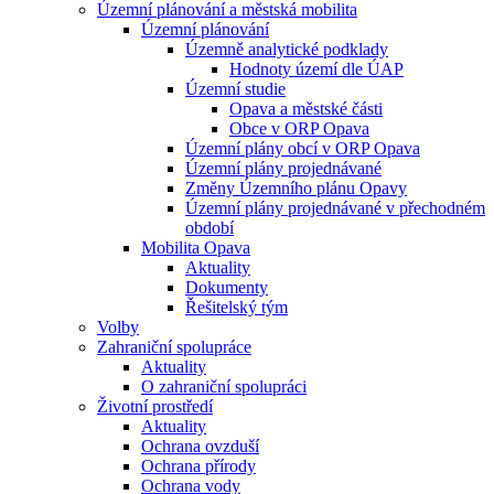
Územní plánování a městská mobilita
Územní plánování
Územně analytické podklady
Hodnoty území dle ÚAP
Územní studie
Opava a městské části
Obce v ORP Opava
Územní plány obcí v ORP Opava
Územní plány projednávané
Změny Územního plánu Opavy
Územní plány projednávané v přechodném
období
Mobilita Opava
Aktuality
Dokumenty
Řešitelský tým
Volby
Zahraniční spolupráce
Aktuality
O zahraniční spolupráci
Životní prostředí
Aktuality
Ochrana ovzduší
Ochrana přírody
Ochrana vody