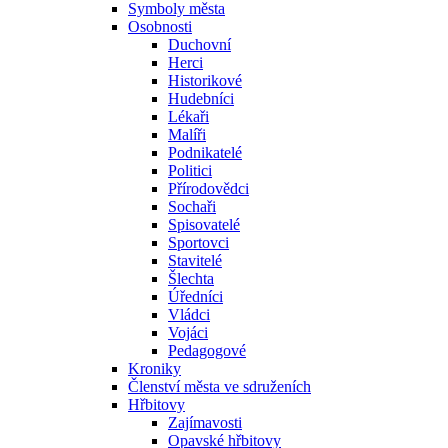
Symboly města
Osobnosti
Duchovní
Herci
Historikové
Hudebníci
Lékaři
Malíři
Podnikatelé
Politici
Přírodovědci
Sochaři
Spisovatelé
Sportovci
Stavitelé
Šlechta
Úředníci
Vládci
Vojáci
Pedagogové
Kroniky
Členství města ve sdruženích
Hřbitovy
Zajímavosti
Opavské hřbitovy