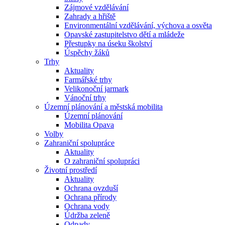
Zájmové vzdělávání
Zahrady a hřiště
Environmentální vzdělávání, výchova a osvěta
Opavské zastupitelstvo dětí a mládeže
Přestupky na úseku školství
Úspěchy žáků
Trhy
Aktuality
Farmářské trhy
Velikonoční jarmark
Vánoční trhy
Územní plánování a městská mobilita
Územní plánování
Mobilita Opava
Volby
Zahraniční spolupráce
Aktuality
O zahraniční spolupráci
Životní prostředí
Aktuality
Ochrana ovzduší
Ochrana přírody
Ochrana vody
Údržba zeleně
Odpady