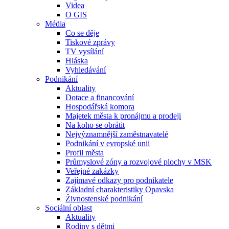
Videa
O GIS
Média
Co se děje
Tiskové zprávy
TV vysílání
Hláska
Vyhledávání
Podnikání
Aktuality
Dotace a financování
Hospodářská komora
Majetek města k pronájmu a prodeji
Na koho se obrátit
Nejvýznamnější zaměstnavatelé
Podnikání v evropské unii
Profil města
Průmyslové zóny a rozvojové plochy v MSK
Veřejné zakázky
Zajímavé odkazy pro podnikatele
Základní charakteristiky Opavska
Živnostenské podnikání
Sociální oblast
Aktuality
Rodiny s dětmi