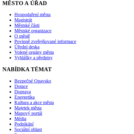
MĚSTO A ÚŘAD
Hospodaření města
Magistrát
Městské části
Městské organizace
O městě
Povinně zveřejňované informace
Úřední deska
Volené orgány města
Vyhlášky a předpisy
NABÍDKA TÉMAT
Bezpečné Opavsko
Dotace
Doprava
Energetika
Kultura a akce města
Majetek města
Mapový portál
Média
Podnikání
Sociální oblast