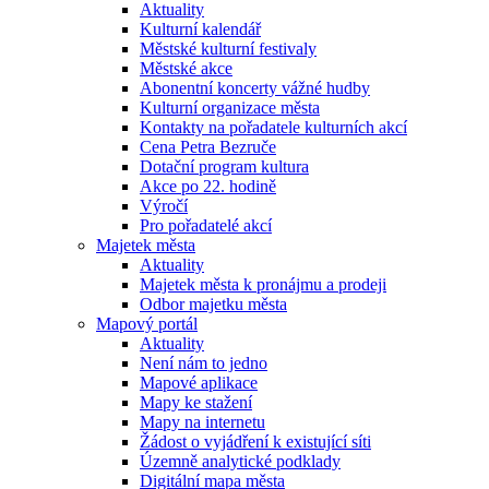
Aktuality
Kulturní kalendář
Městské kulturní festivaly
Městské akce
Abonentní koncerty vážné hudby
Kulturní organizace města
Kontakty na pořadatele kulturních akcí
Cena Petra Bezruče
Dotační program kultura
Akce po 22. hodině
Výročí
Pro pořadatelé akcí
Majetek města
Aktuality
Majetek města k pronájmu a prodeji
Odbor majetku města
Mapový portál
Aktuality
Není nám to jedno
Mapové aplikace
Mapy ke stažení
Mapy na internetu
Žádost o vyjádření k existující síti
Územně analytické podklady
Digitální mapa města