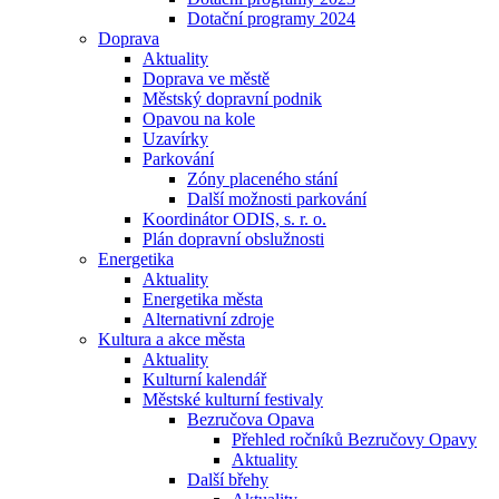
Dotační programy 2024
Doprava
Aktuality
Doprava ve městě
Městský dopravní podnik
Opavou na kole
Uzavírky
Parkování
Zóny placeného stání
Další možnosti parkování
Koordinátor ODIS, s. r. o.
Plán dopravní obslužnosti
Energetika
Aktuality
Energetika města
Alternativní zdroje
Kultura a akce města
Aktuality
Kulturní kalendář
Městské kulturní festivaly
Bezručova Opava
Přehled ročníků Bezručovy Opavy
Aktuality
Další břehy