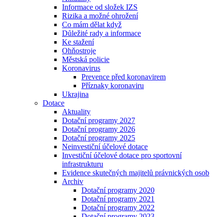
Informace od složek IZS
Rizika a možné ohrožení
Co mám dělat když
Důležité rady a informace
Ke stažení
Ohňostroje
Městská policie
Koronavirus
Prevence před koronavirem
Příznaky koronaviru
Ukrajina
Dotace
Aktuality
Dotační programy 2027
Dotační programy 2026
Dotační programy 2025
Neinvestiční účelové dotace
Investiční účelové dotace pro sportovní
infrastrukturu
Evidence skutečných majitelů právnických osob
Archiv
Dotační programy 2020
Dotační programy 2021
Dotační programy 2022
Dotační programy 2023