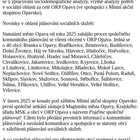
se o zpracování sociodemografické analýzy, včetně analýzy potřeb
v sociální oblasti za celé ORP Opava (ve spolupráci s Místní akční
skupinou Opavsko).
Novinky v oblasti plánování sociálních služeb:
Statutární město Opava od roku 2025 zahájilo proces společného
komunitního plánování se všemi obcemi v ORP Opava. Jedná se
o 40 obcí: Branka u Opavy, Bratříkovice, Brumovice, Budišovice,
Dolní Životice, Háj ve Slezsku, Hlavnice, Hlubočec, Hněvošice,
Holasovice, Hrabyně, Hradec nad Moravicí, Chlebičov,
Chvalíkovice, Jakartovice, Jezdkovice, Kyjovice, Lhotka
u Litultovic, Litultovice, Mikolajice, Mladecko, Mokré Lazce,
Neplachovice, Nové Sedlice, Oldřišov, Otice, Pustá Polom, Raduň,
Skřipov, Slavkov, Služovice, Sosnová, Stěbořice, Štáblovice,
Štítina, Těškovice, Uhlířov, Velké Heraltice, Velké Hoštice,
Vršovice.
V únoru 2025 se konalo pod záštitou Místní akční skupiny Opavsko
první společné setkání zástupců Magistrátu města Opavy, Krajského
úřadu MSK a obcí v ORP Opava s názvem
Pojďme společně
plánovat!
Cílem bylo předání prvotních informací o komunitním
plánování a navázání komunikace a spolupráce se starosty obcí
v záležitosti plánování sociálních služeb.
A co společné plánování pro představitele obcí znamená v praxi? –