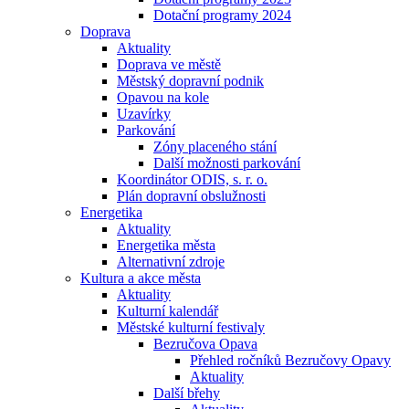
Dotační programy 2024
Doprava
Aktuality
Doprava ve městě
Městský dopravní podnik
Opavou na kole
Uzavírky
Parkování
Zóny placeného stání
Další možnosti parkování
Koordinátor ODIS, s. r. o.
Plán dopravní obslužnosti
Energetika
Aktuality
Energetika města
Alternativní zdroje
Kultura a akce města
Aktuality
Kulturní kalendář
Městské kulturní festivaly
Bezručova Opava
Přehled ročníků Bezručovy Opavy
Aktuality
Další břehy