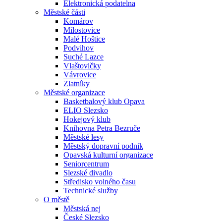
Elektronická podatelna
Městské části
Komárov
Milostovice
Malé Hoštice
Podvihov
Suché Lazce
Vlaštovičky
Vávrovice
Zlatníky
Městské organizace
Basketbalový klub Opava
ELIO Slezsko
Hokejový klub
Knihovna Petra Bezruče
Městské lesy
Městský dopravní podnik
Opavská kulturní organizace
Seniorcentrum
Slezské divadlo
Středisko volného času
Technické služby
O městě
Městská nej
České Slezsko