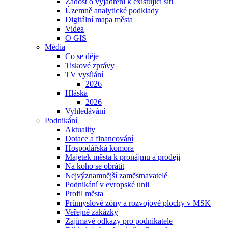
Žádost o vyjádření k existující síti
Územně analytické podklady
Digitální mapa města
Videa
O GIS
Média
Co se děje
Tiskové zprávy
TV vysílání
2026
Hláska
2026
Vyhledávání
Podnikání
Aktuality
Dotace a financování
Hospodářská komora
Majetek města k pronájmu a prodeji
Na koho se obrátit
Nejvýznamnější zaměstnavatelé
Podnikání v evropské unii
Profil města
Průmyslové zóny a rozvojové plochy v MSK
Veřejné zakázky
Zajímavé odkazy pro podnikatele