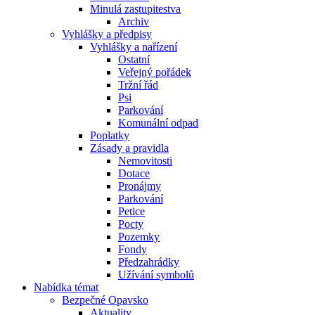
Minulá zastupitestva
Archiv
Vyhlášky a předpisy
Vyhlášky a nařízení
Ostatní
Veřejný pořádek
Tržní řád
Psi
Parkování
Komunální odpad
Poplatky
Zásady a pravidla
Nemovitosti
Dotace
Pronájmy
Parkování
Petice
Pocty
Pozemky
Fondy
Předzahrádky
Užívání symbolů
Nabídka témat
Bezpečné Opavsko
Aktuality