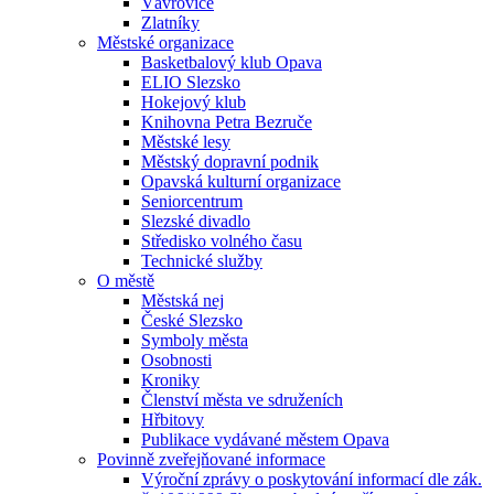
Vávrovice
Zlatníky
Městské organizace
Basketbalový klub Opava
ELIO Slezsko
Hokejový klub
Knihovna Petra Bezruče
Městské lesy
Městský dopravní podnik
Opavská kulturní organizace
Seniorcentrum
Slezské divadlo
Středisko volného času
Technické služby
O městě
Městská nej
České Slezsko
Symboly města
Osobnosti
Kroniky
Členství města ve sdruženích
Hřbitovy
Publikace vydávané městem Opava
Povinně zveřejňované informace
Výroční zprávy o poskytování informací dle zák.