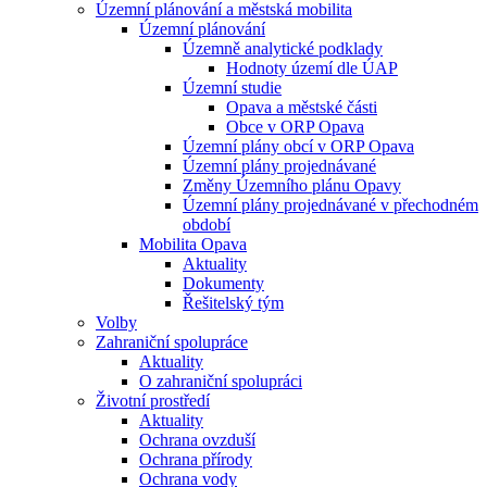
Územní plánování a městská mobilita
Územní plánování
Územně analytické podklady
Hodnoty území dle ÚAP
Územní studie
Opava a městské části
Obce v ORP Opava
Územní plány obcí v ORP Opava
Územní plány projednávané
Změny Územního plánu Opavy
Územní plány projednávané v přechodném
období
Mobilita Opava
Aktuality
Dokumenty
Řešitelský tým
Volby
Zahraniční spolupráce
Aktuality
O zahraniční spolupráci
Životní prostředí
Aktuality
Ochrana ovzduší
Ochrana přírody
Ochrana vody