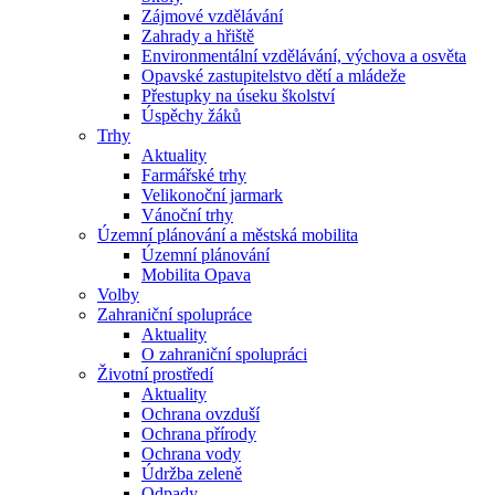
Zájmové vzdělávání
Zahrady a hřiště
Environmentální vzdělávání, výchova a osvěta
Opavské zastupitelstvo dětí a mládeže
Přestupky na úseku školství
Úspěchy žáků
Trhy
Aktuality
Farmářské trhy
Velikonoční jarmark
Vánoční trhy
Územní plánování a městská mobilita
Územní plánování
Mobilita Opava
Volby
Zahraniční spolupráce
Aktuality
O zahraniční spolupráci
Životní prostředí
Aktuality
Ochrana ovzduší
Ochrana přírody
Ochrana vody
Údržba zeleně
Odpady