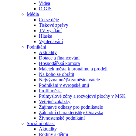
Videa
O GIS
Média
Co se děje
Tiskové zprávy
TV vysílání
Hláska
Vyhledávání
Podnikání
Aktuality
Dotace a financování
Hospodářská komora
Majetek města k pronájmu a prodeji
Na koho se obrátit
Nejvýznamnější zaměstnavatelé
Podnikání v evropské unii
Profil města
Průmyslové zóny a rozvojové plochy v MSK
Veřejné zakázky
Zajímavé odkazy pro podnikatele
Základní charakteristiky Opavska
Živnostenské podnikání
Sociální oblast
Aktuality
Rodiny s dětmi