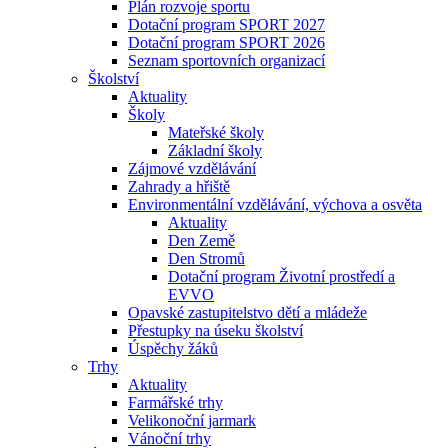
Plán rozvoje sportu
Dotační program SPORT 2027
Dotační program SPORT 2026
Seznam sportovních organizací
Školství
Aktuality
Školy
Mateřské školy
Základní školy
Zájmové vzdělávání
Zahrady a hřiště
Environmentální vzdělávání, výchova a osvěta
Aktuality
Den Země
Den Stromů
Dotační program Životní prostředí a
EVVO
Opavské zastupitelstvo dětí a mládeže
Přestupky na úseku školství
Úspěchy žáků
Trhy
Aktuality
Farmářské trhy
Velikonoční jarmark
Vánoční trhy