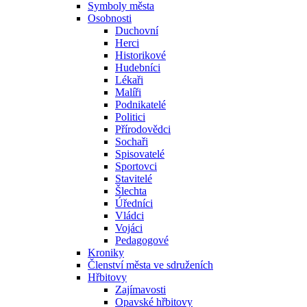
Symboly města
Osobnosti
Duchovní
Herci
Historikové
Hudebníci
Lékaři
Malíři
Podnikatelé
Politici
Přírodovědci
Sochaři
Spisovatelé
Sportovci
Stavitelé
Šlechta
Úředníci
Vládci
Vojáci
Pedagogové
Kroniky
Členství města ve sdruženích
Hřbitovy
Zajímavosti
Opavské hřbitovy