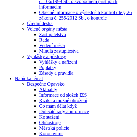
č. 106/1999 Sb. o svobodném přístupu k
informacím
Obecné informace o výsledcích kontrol dle § 26
zákona č. 255/2012 Sb., o kontrole
Úřední deska
Volené orgány města
Zastupitelstvo
Rada
Vedení města
Minulá zastupitestva
Vyhlášky a předpisy
Vyhlášky a nařízení
Poplatky
Zásady a pravidla
Nabídka témat
Bezpečné Opavsko
Aktuality
Informace od složek IZS
Rizika a možné ohrožení
Co mám dělat když
Důležité rady a informace
Ke stažení
Ohňostroje
Městská policie
Koronavirus