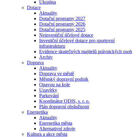
Ukrajina
Dotace
Aktuality
Dotační programy 2027
Dotační programy 2026
Dotační programy 2025
Neinvestiční účelové dotace
Investiční účelové dotace pro sportovní
infrastrukturu
Evidence skutečných majitelů právnických osob
Archiv
Doprava
Aktuality
Doprava ve městě
Městský dopravní podnik
Opavou na kole
Uzavírky
Parkování
Koordinátor ODIS, s. r. o.
Plán dopravní obslužnosti
Energetika
Aktuality
Energetika města
Alternativní zdroje
Kultura a akce města