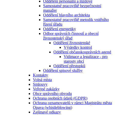
Oddělení personální a mzdové
Samostatné pracoviště bezpečnostní
manažer
Oddělení hlavního architekta
Samostatné pracoviště metodik vnitřního
řízení úřadu
Oddělení energetiky
Odbor správních činností a obecní
živnostenský úřad
Oddělení živnostenské
Výsledky kontrol
Oddělení občanskosprávních agend
Vidimace a legalizace - pro
starosty obcí
Oddělení přestupků
Oddělení spisové služby
Kontakty
Volná místa
Smlouvy
Veřejné zakázky
Obce správního obvodu
Ochrana osobních údajů (GDPR)
Ochrana oznamovatelů v rámci Magistrátu města
Opava (whistleblowing)
Zajímavé odkazy