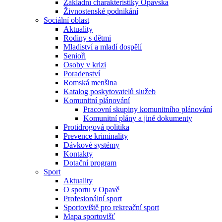
Základní charakteristiky Opavska
Živnostenské podnikání
Sociální oblast
Aktuality
Rodiny s dětmi
Mladiství a mladí dospělí
Senioři
Osoby v krizi
Poradenství
Romská menšina
Katalog poskytovatelů služeb
Komunitní plánování
Pracovní skupiny komunitního plánování
Komunitní plány a jiné dokumenty
Protidrogová politika
Prevence kriminality
Dávkové systémy
Kontakty
Dotační program
Sport
Aktuality
O sportu v Opavě
Profesionální sport
Sportoviště pro rekreační sport
Mapa sportovišť