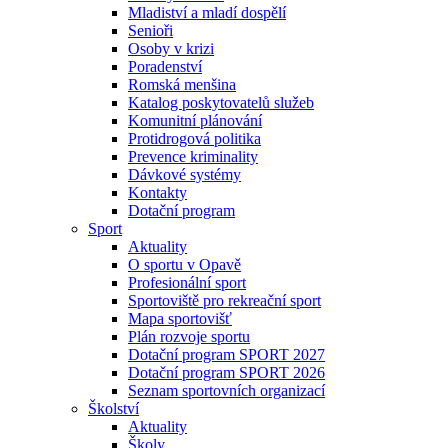
Mladiství a mladí dospělí
Senioři
Osoby v krizi
Poradenství
Romská menšina
Katalog poskytovatelů služeb
Komunitní plánování
Protidrogová politika
Prevence kriminality
Dávkové systémy
Kontakty
Dotační program
Sport
Aktuality
O sportu v Opavě
Profesionální sport
Sportoviště pro rekreační sport
Mapa sportovišť
Plán rozvoje sportu
Dotační program SPORT 2027
Dotační program SPORT 2026
Seznam sportovních organizací
Školství
Aktuality
Školy