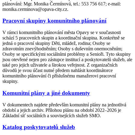
plánování: Mgr. Monika Čermínová, tel.: 553 756 617; e-mail:
monika.cerminova@opava-city.cz.
Pracovní skupiny komunitního plánování
V rámci komunitního plánování města Opavy se v současnosti
schází 5 pracovních skupin a koordinační skupina. Konkrétně se
jedná o pracovní skupiny Děti, mládež, rodina; Osoby se
zdravotním znevýhodněním; Osoby s duševním onemocněním;
Osoby se specifickými sociálními problémy a Senioři. Tyto skupiny
jsou otevřené nejen pro zástupce institucí a poskytovatelů služeb, ale
také pro jejich uživatele a širokou veřejnost. Z organizačních
důvodů je svou účast nutné předem nahlásit koordinátorce
komunitního plánování či příslušnému manažerovi pracovní
skupiny.
Komunitní plány a jiné dokumenty
V dokumentech najdete především komunitní plány na jednotlivá
období a jejich archiv. Přílohou plánu na období 2022–2026 je
Základní síť sociálních a souvisejících služeb SMO.
Katalog poskytovatelů služeb