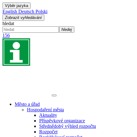
Výběr jazyka
English
Deutsch
Polski
Zobrazit vyhledávání
hledat
hledej
156
Město a úřad
Hospodaření města
Aktuality
Příspěvkové organizace
Střednědobý výhled rozpočtu
Rozpočet