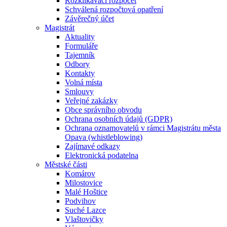
Rozklikávací rozpočet
Schválená rozpočtová opatření
Závěrečný účet
Magistrát
Aktuality
Formuláře
Tajemník
Odbory
Kontakty
Volná místa
Smlouvy
Veřejné zakázky
Obce správního obvodu
Ochrana osobních údajů (GDPR)
Ochrana oznamovatelů v rámci Magistrátu města
Opava (whistleblowing)
Zajímavé odkazy
Elektronická podatelna
Městské části
Komárov
Milostovice
Malé Hoštice
Podvihov
Suché Lazce
Vlaštovičky