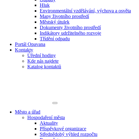
Hluk
Environmentální vzdělávání, výchova a osvěta
Mapy životního prostředí
Městský útulek
Dokumenty životního prostředí
Indikátory udržitelného rozvoje
Třídění odpadu
Portál Opavana
Kontakty
Úřední hodiny
Kde nás najdete
Katalog kontaktů
Město a úřad
Hospodaření města
Aktuality
Příspěvkové organizace
Střednědobý výhled rozpočtu