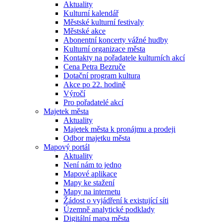
Aktuality
Kulturní kalendář
Městské kulturní festivaly
Městské akce
Abonentní koncerty vážné hudby
Kulturní organizace města
Kontakty na pořadatele kulturních akcí
Cena Petra Bezruče
Dotační program kultura
Akce po 22. hodině
Výročí
Pro pořadatelé akcí
Majetek města
Aktuality
Majetek města k pronájmu a prodeji
Odbor majetku města
Mapový portál
Aktuality
Není nám to jedno
Mapové aplikace
Mapy ke stažení
Mapy na internetu
Žádost o vyjádření k existující síti
Územně analytické podklady
Digitální mapa města