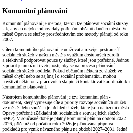
Komunitní plánování
Komunitní plánování je metoda, kterou lze plánovat sociální služby
tak, aby co nejvíce odpovídaly potřebám občanů daného města. Ve
městě Opava se služby prostřednictvím této metody plánují od roku
2007.
Cílem komunitního plánování je udržovat a rozvíjet pestrou síť
sociálních služeb v našem městě s využitím dostupných zdrojů
a efektivně podporovat pouze ty služby, které jsou potřebné. Jednou
z priorit je umožnit i veřejnosti, aby se na procesu plánování
sociálních služeb podílela. Pokud občanům některá ze služeb ve
městě chybí nebo se zajímají o sociální problematiku, mohou
navštívit některou z pracovních skupin či kontaktovat koordinátorku
komunitního plánování.
Nástrojem komunitního plánování je tzv. komunitní plán -
dokument, který vymezuje cíle a priority rozvoje sociálních služeb
ve městě. Jeho součástí je přehled služeb, které jsou na území města
Opavy potřebné (Základní síť sociálních a souvisejících služeb
SMO). V současné době je platný komunitní plán na období 2022–
2026, přičemž od počátku roku 2026 je plánována příprava
podkladů pro vznik návazného plánu na období 2027–2031. Jedná