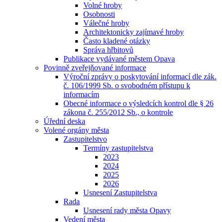
Volné hroby
Osobnosti
Válečné hroby
Architektonicky zajímavé hroby
Často kladené otázky
Správa hřbitovů
Publikace vydávané městem Opava
Povinně zveřejňované informace
Výroční zprávy o poskytování informací dle zák.
č. 106/1999 Sb. o svobodném přístupu k
informacím
Obecné informace o výsledcích kontrol dle § 26
zákona č. 255/2012 Sb., o kontrole
Úřední deska
Volené orgány města
Zastupitelstvo
Termíny zastupitelstva
2023
2024
2025
2026
Usnesení Zastupitelstva
Rada
Usnesení rady města Opavy
Vedení města