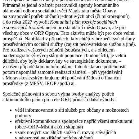
Primárně se jedná o záměr pracovníků agendy komunitního
plánování odboru sociálních věcí Magistrátu města Opavy
na zmapování potřeb občanů jednotlivých obcí (či mikroregionů)
a do roku 2027 vytvořit
Komunitní plán rozvoje sociálních
a souvisejících služeb
nejen pro statutární město Opava, ale pro
všechny obce v ORP Opava. Tato aktivita může být pro obce velmi
prospěšná. Například v případech, kdy chtějí zabezpečit své občany
prostřednictvím sociální služby (zajistit pečovatelskou službu a jiné).
Pro realizaci veškerých záměrů (současných, a s ohledem
na demografický vývoj stárnutí populace i budoucích), je velmi
důležité, aby byly deklarovány ve strategickém dokumentu –
v našem případě komunitním plánu. Tato deklarace potřebnosti
potom napomáhá samotné realizaci záměrů – při vyjednávání
s Moravskoslezským krajem, při podávání žádostí o finanční
prostředky (z MPSV, IROP apod.) aj.
Společné plánování s sebou vyjma tvorby analýzy potřeb
a komunitního plánu pro celé ORP, přináší i další výhody:
větší informovanost o síti služeb pro občany a možnostech
podpory
efektivní komunikace a spolupráce napříč všemi strukturami
(obce–ORP–Místní akční skupina)
vznik nových sociálních služeb či rozvoj stávajících
v návaznosti na zjištěné potřeby občanů