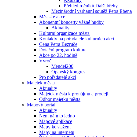
Aktuality
Přehled ročníků Další břehy
Mezinárodní varhanní soutěž Petra Ebena
Městské akce
Abonentní koncerty vážné hudby
Aktuality
Kulturní organizace města
Kontakty na pořadatele kulturních akcí
Cena Petra Bezruče
Dotační program kultura
Akce po 22. hodině
Výročí
Mendel200
Opavský kongres
Pro pořadatelé akcí
Majetek města
Aktuality
Majetek města k pronájmu a prodeji
Odbor majetku města
Mapový portál
Aktuality
Není nám to jedno
Mapové aplikace
Mapy ke stažení
Mapy na internetu