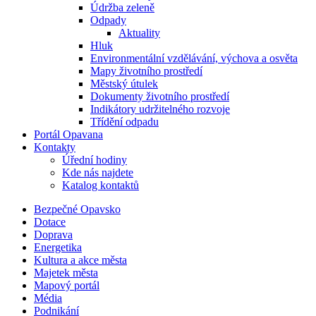
Údržba zeleně
Odpady
Aktuality
Hluk
Environmentální vzdělávání, výchova a osvěta
Mapy životního prostředí
Městský útulek
Dokumenty životního prostředí
Indikátory udržitelného rozvoje
Třídění odpadu
Portál Opavana
Kontakty
Úřední hodiny
Kde nás najdete
Katalog kontaktů
Bezpečné Opavsko
Dotace
Doprava
Energetika
Kultura a akce města
Majetek města
Mapový portál
Média
Podnikání