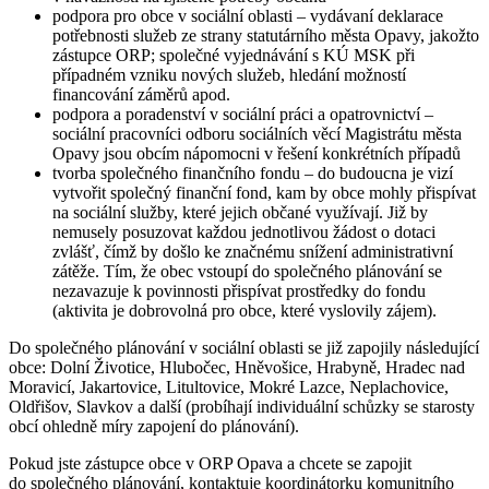
podpora pro obce v sociální oblasti – vydávaní deklarace
potřebnosti služeb ze strany statutárního města Opavy, jakožto
zástupce ORP; společné vyjednávání s KÚ MSK při
případném vzniku nových služeb, hledání možností
financování záměrů apod.
podpora a poradenství v sociální práci a opatrovnictví –
sociální pracovníci odboru sociálních věcí Magistrátu města
Opavy jsou obcím nápomocni v řešení konkrétních případů
tvorba společného finančního fondu – do budoucna je vizí
vytvořit společný finanční fond, kam by obce mohly přispívat
na sociální služby, které jejich občané využívají. Již by
nemusely posuzovat každou jednotlivou žádost o dotaci
zvlášť, čímž by došlo ke značnému snížení administrativní
zátěže. Tím, že obec vstoupí do společného plánování se
nezavazuje k povinnosti přispívat prostředky do fondu
(aktivita je dobrovolná pro obce, které vyslovily zájem).
Do společného plánování v sociální oblasti se již zapojily následující
obce: Dolní Životice, Hlubočec, Hněvošice, Hrabyně, Hradec nad
Moravicí, Jakartovice, Litultovice, Mokré Lazce, Neplachovice,
Oldřišov, Slavkov a další (probíhají individuální schůzky se starosty
obcí ohledně míry zapojení do plánování).
Pokud jste zástupce obce v ORP Opava a chcete se zapojit
do společného plánování, kontaktuje koordinátorku komunitního