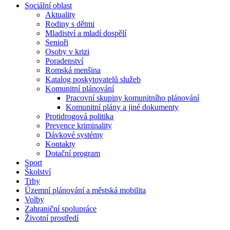
Sociální oblast
Aktuality
Rodiny s dětmi
Mladiství a mladí dospělí
Senioři
Osoby v krizi
Poradenství
Romská menšina
Katalog poskytovatelů služeb
Komunitní plánování
Pracovní skupiny komunitního plánování
Komunitní plány a jiné dokumenty
Protidrogová politika
Prevence kriminality
Dávkové systémy
Kontakty
Dotační program
Sport
Školství
Trhy
Územní plánování a městská mobilita
Volby
Zahraniční spolupráce
Životní prostředí