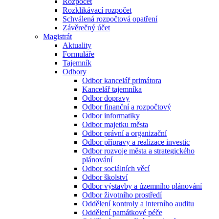
Rozpočet
Rozklikávací rozpočet
Schválená rozpočtová opatření
Závěrečný účet
Magistrát
Aktuality
Formuláře
Tajemník
Odbory
Odbor kancelář primátora
Kancelář tajemníka
Odbor dopravy
Odbor finanční a rozpočtový
Odbor informatiky
Odbor majetku města
Odbor právní a organizační
Odbor přípravy a realizace investic
Odbor rozvoje města a strategického
plánování
Odbor sociálních věcí
Odbor školství
Odbor výstavby a územního plánování
Odbor životního prostředí
Oddělení kontroly a interního auditu
Oddělení památkové péče