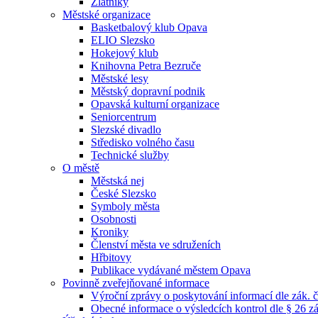
Zlatníky
Městské organizace
Basketbalový klub Opava
ELIO Slezsko
Hokejový klub
Knihovna Petra Bezruče
Městské lesy
Městský dopravní podnik
Opavská kulturní organizace
Seniorcentrum
Slezské divadlo
Středisko volného času
Technické služby
O městě
Městská nej
České Slezsko
Symboly města
Osobnosti
Kroniky
Členství města ve sdruženích
Hřbitovy
Publikace vydávané městem Opava
Povinně zveřejňované informace
Výroční zprávy o poskytování informací dle zák. 
Obecné informace o výsledcích kontrol dle § 26 zá