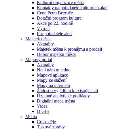
Kulturní organizace města
Kontakty na pořadatele kulturních akcí
Cena Petra Bezruče
Dotační program kultura
Akce po 22. hodině
Výročí
Pro pořadatelé akcí
Majetek města
Aktuality
Majetek města k pronájmu a prodeji
Odbor majetku města
Mapový portál
Aktuality
Není nám to jedno
Mapové aplikace
Mapy ke stažení
Mapy na internetu
Žádost o vyjádření k existující síti
Územně analytické podklady
Digitální mapa města
Videa
O GIS
Média
Co se děje
Tiskové zprávy