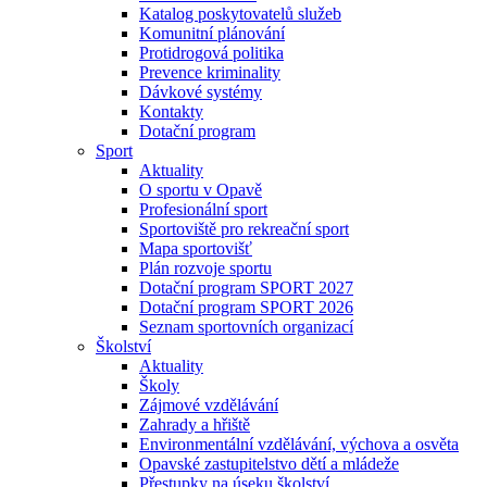
Katalog poskytovatelů služeb
Komunitní plánování
Protidrogová politika
Prevence kriminality
Dávkové systémy
Kontakty
Dotační program
Sport
Aktuality
O sportu v Opavě
Profesionální sport
Sportoviště pro rekreační sport
Mapa sportovišť
Plán rozvoje sportu
Dotační program SPORT 2027
Dotační program SPORT 2026
Seznam sportovních organizací
Školství
Aktuality
Školy
Zájmové vzdělávání
Zahrady a hřiště
Environmentální vzdělávání, výchova a osvěta
Opavské zastupitelstvo dětí a mládeže
Přestupky na úseku školství