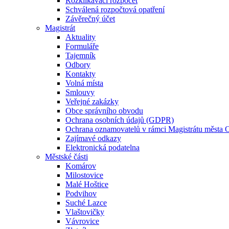
Rozklikávací rozpočet
Schválená rozpočtová opatření
Závěrečný účet
Magistrát
Aktuality
Formuláře
Tajemník
Odbory
Kontakty
Volná místa
Smlouvy
Veřejné zakázky
Obce správního obvodu
Ochrana osobních údajů (GDPR)
Ochrana oznamovatelů v rámci Magistrátu města 
Zajímavé odkazy
Elektronická podatelna
Městské části
Komárov
Milostovice
Malé Hoštice
Podvihov
Suché Lazce
Vlaštovičky
Vávrovice