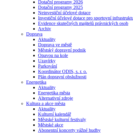
Dotační programy 2026
Dotační programy 2025
Neinvestiční účelové dotace
Investiční účelové dotace pro sportovní infrastrukt
Evidence skutečných majitelů právnických osob
Archiv
Doprava
Aktuality
Doprava ve městě
Městský dopravní podnik
Opavou na kole
Uzavírky
Parkování
Koordinátor ODIS, s. r. o.
Plán dopravní obslužnosti
Energetika
Aktuality
Energetika města
Alternativní zdroje
Kultura a akce města
Aktuality
Kulturní kalendář
Městské kulturní festivaly
Městské akce
Abonentní koncerty vážné hudby