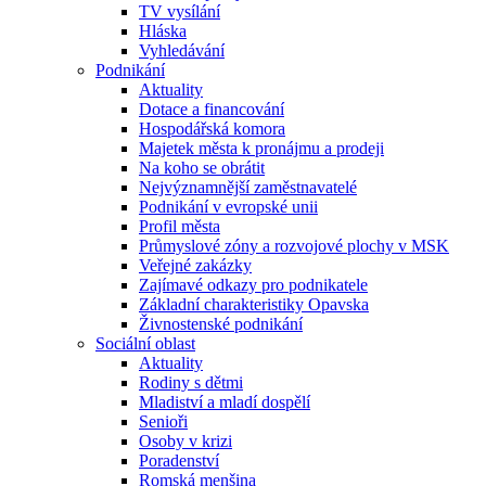
TV vysílání
Hláska
Vyhledávání
Podnikání
Aktuality
Dotace a financování
Hospodářská komora
Majetek města k pronájmu a prodeji
Na koho se obrátit
Nejvýznamnější zaměstnavatelé
Podnikání v evropské unii
Profil města
Průmyslové zóny a rozvojové plochy v MSK
Veřejné zakázky
Zajímavé odkazy pro podnikatele
Základní charakteristiky Opavska
Živnostenské podnikání
Sociální oblast
Aktuality
Rodiny s dětmi
Mladiství a mladí dospělí
Senioři
Osoby v krizi
Poradenství
Romská menšina