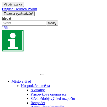
Výběr jazyka
English
Deutsch
Polski
Zobrazit vyhledávání
hledat
hledej
156
Město a úřad
Hospodaření města
Aktuality
Příspěvkové organizace
Střednědobý výhled rozpočtu
Rozpočet