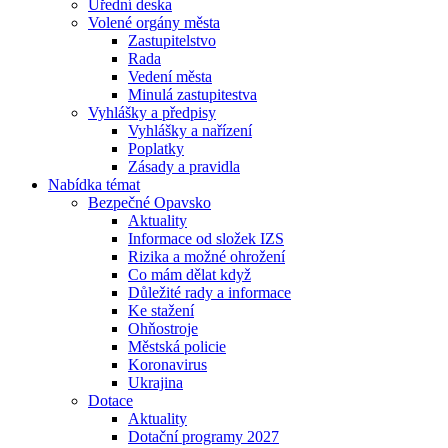
Úřední deska
Volené orgány města
Zastupitelstvo
Rada
Vedení města
Minulá zastupitestva
Vyhlášky a předpisy
Vyhlášky a nařízení
Poplatky
Zásady a pravidla
Nabídka témat
Bezpečné Opavsko
Aktuality
Informace od složek IZS
Rizika a možné ohrožení
Co mám dělat když
Důležité rady a informace
Ke stažení
Ohňostroje
Městská policie
Koronavirus
Ukrajina
Dotace
Aktuality
Dotační programy 2027