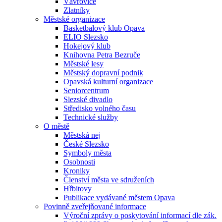
Vávrovice
Zlatníky
Městské organizace
Basketbalový klub Opava
ELIO Slezsko
Hokejový klub
Knihovna Petra Bezruče
Městské lesy
Městský dopravní podnik
Opavská kulturní organizace
Seniorcentrum
Slezské divadlo
Středisko volného času
Technické služby
O městě
Městská nej
České Slezsko
Symboly města
Osobnosti
Kroniky
Členství města ve sdruženích
Hřbitovy
Publikace vydávané městem Opava
Povinně zveřejňované informace
Výroční zprávy o poskytování informací dle zák.