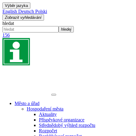
Výběr jazyka
English
Deutsch
Polski
Zobrazit vyhledávání
hledat
hledej
156
Město a úřad
Hospodaření města
Aktuality
Příspěvkové organizace
Střednědobý výhled rozpočtu
Rozpočet