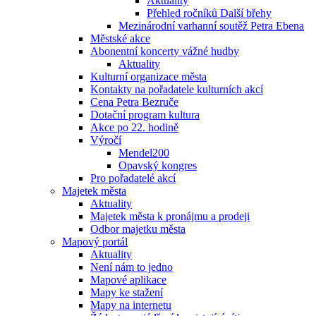
Aktuality
Přehled ročníků Další břehy
Mezinárodní varhanní soutěž Petra Ebena
Městské akce
Abonentní koncerty vážné hudby
Aktuality
Kulturní organizace města
Kontakty na pořadatele kulturních akcí
Cena Petra Bezruče
Dotační program kultura
Akce po 22. hodině
Výročí
Mendel200
Opavský kongres
Pro pořadatelé akcí
Majetek města
Aktuality
Majetek města k pronájmu a prodeji
Odbor majetku města
Mapový portál
Aktuality
Není nám to jedno
Mapové aplikace
Mapy ke stažení
Mapy na internetu