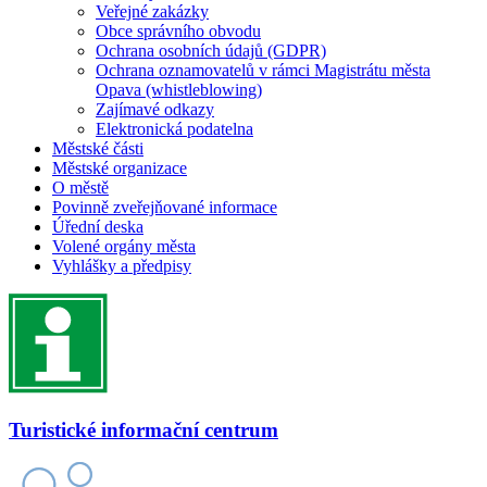
Veřejné zakázky
Obce správního obvodu
Ochrana osobních údajů (GDPR)
Ochrana oznamovatelů v rámci Magistrátu města
Opava (whistleblowing)
Zajímavé odkazy
Elektronická podatelna
Městské části
Městské organizace
O městě
Povinně zveřejňované informace
Úřední deska
Volené orgány města
Vyhlášky a předpisy
Turistické informační centrum