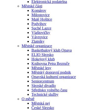
Elektronická podatelna
Městské části
Komárov
Milostovice
Malé Hoštice
Podvihov
Suché Lazce
Vlaštovičky
Vávrovice
Zlatníky
Městské organizace
Basketbalový klub Opava
ELIO Slezsko
Hokejový klub
Knihovna Petra Bezruče
Městské lesy
Městský dopravní podnik
Opavská kulturní organizace
Seniorcentrum
Slezské divadlo
Středisko volného času
Technické služby
O městě
Městská nej
České Slezsko