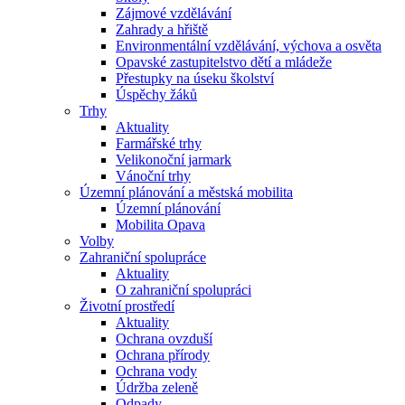
Zájmové vzdělávání
Zahrady a hřiště
Environmentální vzdělávání, výchova a osvěta
Opavské zastupitelstvo dětí a mládeže
Přestupky na úseku školství
Úspěchy žáků
Trhy
Aktuality
Farmářské trhy
Velikonoční jarmark
Vánoční trhy
Územní plánování a městská mobilita
Územní plánování
Mobilita Opava
Volby
Zahraniční spolupráce
Aktuality
O zahraniční spolupráci
Životní prostředí
Aktuality
Ochrana ovzduší
Ochrana přírody
Ochrana vody
Údržba zeleně
Odpady