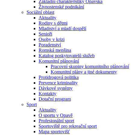
Základní charakteristiky Opavska
Živnostenské podnikání
Sociální oblast
Aktuality
Rodiny s dětmi
Mladiství a mladí dospělí
Senioři
Osoby v krizi
Poradenství
Romská menšina
Katalog poskytovatelů služeb
Komunitní plánování
Pracovní skupiny komunitního plánování
Komunitní plány a jiné dokumenty
Protidrogová politika
Prevence kriminality
Dávkové systémy
Kontakty
Dotační program
Sport
Aktuality
O sportu v Opavě
Profesionální sport
Sportoviště pro rekreační sport
Mapa sportovišť