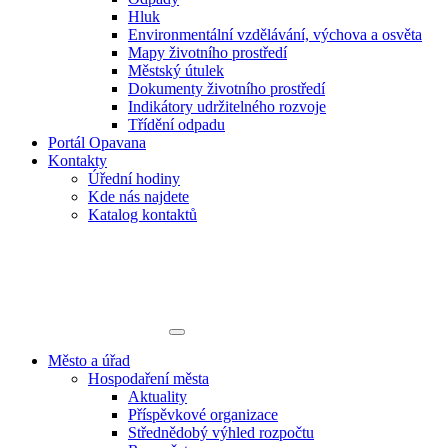
Hluk
Environmentální vzdělávání, výchova a osvěta
Mapy životního prostředí
Městský útulek
Dokumenty životního prostředí
Indikátory udržitelného rozvoje
Třídění odpadu
Portál Opavana
Kontakty
Úřední hodiny
Kde nás najdete
Katalog kontaktů
Město a úřad
Hospodaření města
Aktuality
Příspěvkové organizace
Střednědobý výhled rozpočtu