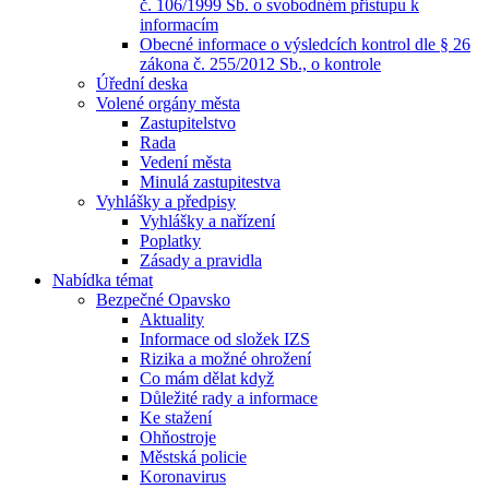
č. 106/1999 Sb. o svobodném přístupu k
informacím
Obecné informace o výsledcích kontrol dle § 26
zákona č. 255/2012 Sb., o kontrole
Úřední deska
Volené orgány města
Zastupitelstvo
Rada
Vedení města
Minulá zastupitestva
Vyhlášky a předpisy
Vyhlášky a nařízení
Poplatky
Zásady a pravidla
Nabídka témat
Bezpečné Opavsko
Aktuality
Informace od složek IZS
Rizika a možné ohrožení
Co mám dělat když
Důležité rady a informace
Ke stažení
Ohňostroje
Městská policie
Koronavirus