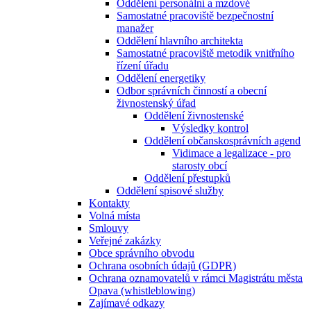
Oddělení personální a mzdové
Samostatné pracoviště bezpečnostní
manažer
Oddělení hlavního architekta
Samostatné pracoviště metodik vnitřního
řízení úřadu
Oddělení energetiky
Odbor správních činností a obecní
živnostenský úřad
Oddělení živnostenské
Výsledky kontrol
Oddělení občanskosprávních agend
Vidimace a legalizace - pro
starosty obcí
Oddělení přestupků
Oddělení spisové služby
Kontakty
Volná místa
Smlouvy
Veřejné zakázky
Obce správního obvodu
Ochrana osobních údajů (GDPR)
Ochrana oznamovatelů v rámci Magistrátu města
Opava (whistleblowing)
Zajímavé odkazy