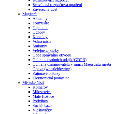
Rozklikávací rozpočet
Schválená rozpočtová opatření
Závěrečný účet
Magistrát
Aktuality
Formuláře
Tajemník
Odbory
Kontakty
Volná místa
Smlouvy
Veřejné zakázky
Obce správního obvodu
Ochrana osobních údajů (GDPR)
Ochrana oznamovatelů v rámci Magistrátu města
Opava (whistleblowing)
Zajímavé odkazy
Elektronická podatelna
Městské části
Komárov
Milostovice
Malé Hoštice
Podvihov
Suché Lazce
Vlaštovičky