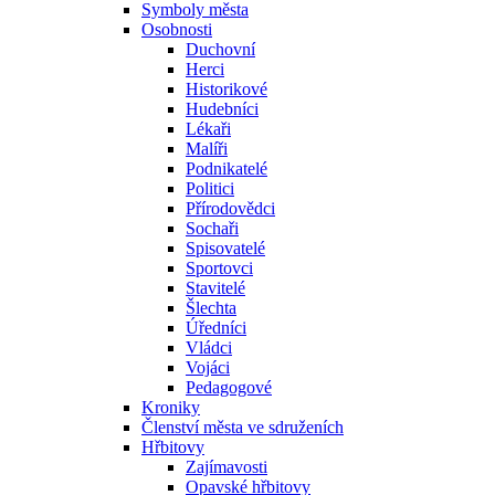
Symboly města
Osobnosti
Duchovní
Herci
Historikové
Hudebníci
Lékaři
Malíři
Podnikatelé
Politici
Přírodovědci
Sochaři
Spisovatelé
Sportovci
Stavitelé
Šlechta
Úředníci
Vládci
Vojáci
Pedagogové
Kroniky
Členství města ve sdruženích
Hřbitovy
Zajímavosti
Opavské hřbitovy