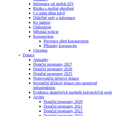
Informace od složek IZS
Rizika a možné ohrožení
Co mám dělat když
Důležité rady a informace
Ke stažení
Ohňostroje
Městská policie
Koronavirus
Prevence před koronavirem
Příznaky koronaviru
Ukrajina
Dotace
Aktuality
Dotační programy 2027
Dotační programy 2026
Dotační programy 2025
Neinvestiční účelové dotace
Investiční účelové dotace pro sportovní
infrastrukturu
Evidence skutečných majitelů právnických osob
Archiv
Dotační programy 2020
Dotační programy 2021
Dotační programy 2022
Dotační programy 2023