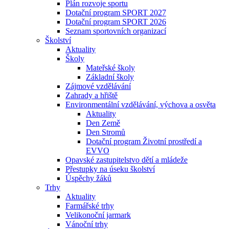
Plán rozvoje sportu
Dotační program SPORT 2027
Dotační program SPORT 2026
Seznam sportovních organizací
Školství
Aktuality
Školy
Mateřské školy
Základní školy
Zájmové vzdělávání
Zahrady a hřiště
Environmentální vzdělávání, výchova a osvěta
Aktuality
Den Země
Den Stromů
Dotační program Životní prostředí a
EVVO
Opavské zastupitelstvo dětí a mládeže
Přestupky na úseku školství
Úspěchy žáků
Trhy
Aktuality
Farmářské trhy
Velikonoční jarmark
Vánoční trhy