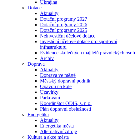
Ukrajina
Dotace
Aktuality
Dotační programy 2027
Dotační programy 2026
Dotační programy 2025
Neinvestiční účelové dotace
Investiční účelové dotace pro sportovní
infrastrukturu
Evidence skutečných majitelů právnických osob
Archiv
Doprava
Aktuality
Doprava ve městě
Městský dopravní podnik
Opavou na kole
Uzavírky
Parkování
Koordinátor ODIS, s. r. o.
Plán dopravní obslužnosti
Energetika
Aktuality
Energetika města
Alternativní zdroje
Kultura a akce města