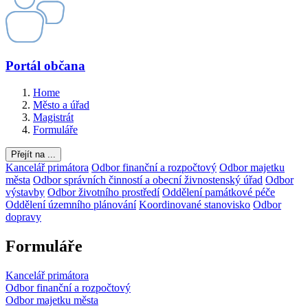
Portál občana
Home
Město a úřad
Magistrát
Formuláře
Přejít na ...
Kancelář primátora
Odbor finanční a rozpočtový
Odbor majetku
města
Odbor správních činností a obecní živnostenský úřad
Odbor
výstavby
Odbor životního prostředí
Oddělení památkové péče
Oddělení územního plánování
Koordinované stanovisko
Odbor
dopravy
Formuláře
Kancelář primátora
Odbor finanční a rozpočtový
Odbor majetku města