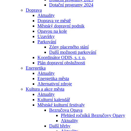
Dotační programy 2024
Doprava
Aktuality
Doprava ve městě
Městský dopravní podnik
Opavou na kole
Uzavírky
Parkování
Zóny placeného stání
Další možnosti parkování
Koordinátor ODIS, s. r. o.
Plán dopravní obslužnosti
Energetika
Aktuality
Energetika města
Alternativní zdroje
Kultura a akce města
Aktuality
Kulturní kalendář
Městské kulturní festivaly
Bezručova Opava
Přehled ročníků Bezručovy Opavy
Aktuality
Další břehy