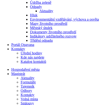
Údržba zeleně
Odpady
Aktuality
Hluk
Environmentální vzdělávání, výchova a osvěta
Mapy životního prostředí
Městský útulek
Dokumenty životního prostředí
Indikátory udržitelného rozvoje
Třídění odpadu
Portál Opavana
Kontakty
Úřední hodiny
Kde nás najdete
Katalog kontaktů
Hospodaření města
Magistrát
Aktuality
Formuláře
Tajemník
Odbory
Kontakty
Volná místa
Smlouvy