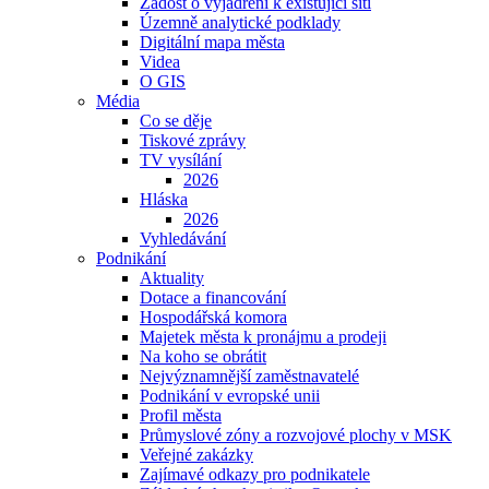
Žádost o vyjádření k existující síti
Územně analytické podklady
Digitální mapa města
Videa
O GIS
Média
Co se děje
Tiskové zprávy
TV vysílání
2026
Hláska
2026
Vyhledávání
Podnikání
Aktuality
Dotace a financování
Hospodářská komora
Majetek města k pronájmu a prodeji
Na koho se obrátit
Nejvýznamnější zaměstnavatelé
Podnikání v evropské unii
Profil města
Průmyslové zóny a rozvojové plochy v MSK
Veřejné zakázky
Zajímavé odkazy pro podnikatele