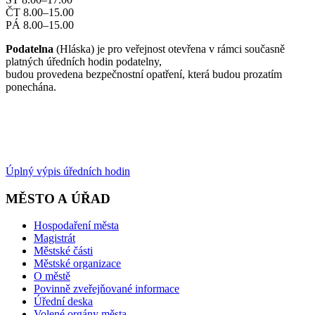
ČT 8.00–15.00
PÁ 8.00–15.00
Podatelna
(Hláska) je pro veřejnost otevřena v rámci současně
platných úředních hodin podatelny,
budou provedena bezpečnostní opatření, která budou prozatím
ponechána.
Úplný výpis úředních hodin
MĚSTO A ÚŘAD
Hospodaření města
Magistrát
Městské části
Městské organizace
O městě
Povinně zveřejňované informace
Úřední deska
Volené orgány města