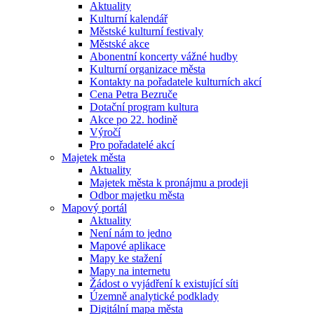
Aktuality
Kulturní kalendář
Městské kulturní festivaly
Městské akce
Abonentní koncerty vážné hudby
Kulturní organizace města
Kontakty na pořadatele kulturních akcí
Cena Petra Bezruče
Dotační program kultura
Akce po 22. hodině
Výročí
Pro pořadatelé akcí
Majetek města
Aktuality
Majetek města k pronájmu a prodeji
Odbor majetku města
Mapový portál
Aktuality
Není nám to jedno
Mapové aplikace
Mapy ke stažení
Mapy na internetu
Žádost o vyjádření k existující síti
Územně analytické podklady
Digitální mapa města