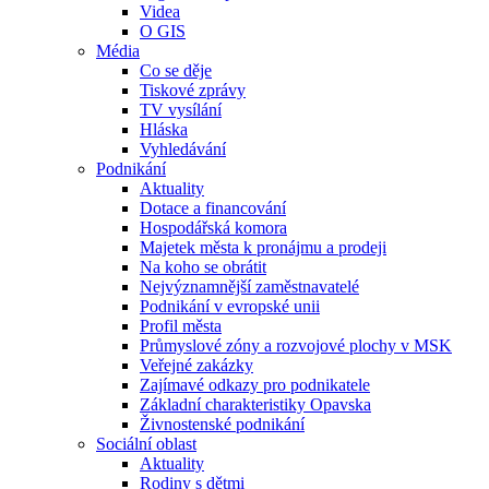
Videa
O GIS
Média
Co se děje
Tiskové zprávy
TV vysílání
Hláska
Vyhledávání
Podnikání
Aktuality
Dotace a financování
Hospodářská komora
Majetek města k pronájmu a prodeji
Na koho se obrátit
Nejvýznamnější zaměstnavatelé
Podnikání v evropské unii
Profil města
Průmyslové zóny a rozvojové plochy v MSK
Veřejné zakázky
Zajímavé odkazy pro podnikatele
Základní charakteristiky Opavska
Živnostenské podnikání
Sociální oblast
Aktuality
Rodiny s dětmi