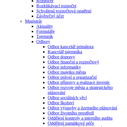
Rozpočet
Rozklikávací rozpočet
Schválená rozpočtová opatření
Závěrečný účet
Magistrát
Aktuality
Formuláře
Tajemník
Odbory
Odbor kancelář primátora
Kancelář tajemníka
Odbor dopravy
Odbor finanční a rozpočtový
Odbor informatiky
Odbor majetku města
Odbor právní a organizační
Odbor přípravy a realizace investic
Odbor rozvoje města a strategického
plánování
Odbor sociálních věcí
Odbor školství
Odbor výstavby a územního plánování
Odbor životního prostředí
Oddělení kontroly a interního auditu
Oddělení památkové péče