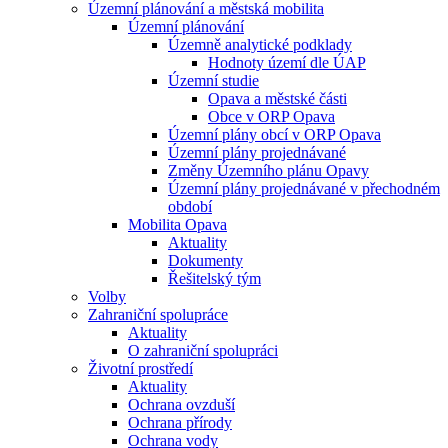
Územní plánování a městská mobilita
Územní plánování
Územně analytické podklady
Hodnoty území dle ÚAP
Územní studie
Opava a městské části
Obce v ORP Opava
Územní plány obcí v ORP Opava
Územní plány projednávané
Změny Územního plánu Opavy
Územní plány projednávané v přechodném
období
Mobilita Opava
Aktuality
Dokumenty
Řešitelský tým
Volby
Zahraniční spolupráce
Aktuality
O zahraniční spolupráci
Životní prostředí
Aktuality
Ochrana ovzduší
Ochrana přírody
Ochrana vody