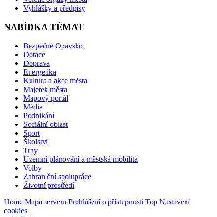
Vyhlášky a předpisy
NABÍDKA TÉMAT
Bezpečné Opavsko
Dotace
Doprava
Energetika
Kultura a akce města
Majetek města
Mapový portál
Média
Podnikání
Sociální oblast
Sport
Školství
Trhy
Územní plánování a městská mobilita
Volby
Zahraniční spolupráce
Životní prostředí
Home
Mapa serveru
Prohlášení o přístupnosti
Top
Nastavení
cookies