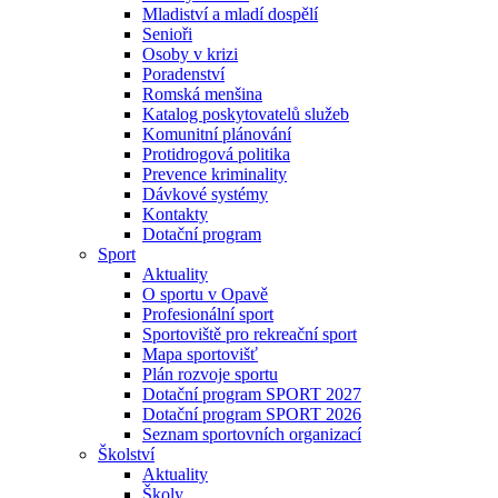
Mladiství a mladí dospělí
Senioři
Osoby v krizi
Poradenství
Romská menšina
Katalog poskytovatelů služeb
Komunitní plánování
Protidrogová politika
Prevence kriminality
Dávkové systémy
Kontakty
Dotační program
Sport
Aktuality
O sportu v Opavě
Profesionální sport
Sportoviště pro rekreační sport
Mapa sportovišť
Plán rozvoje sportu
Dotační program SPORT 2027
Dotační program SPORT 2026
Seznam sportovních organizací
Školství
Aktuality
Školy