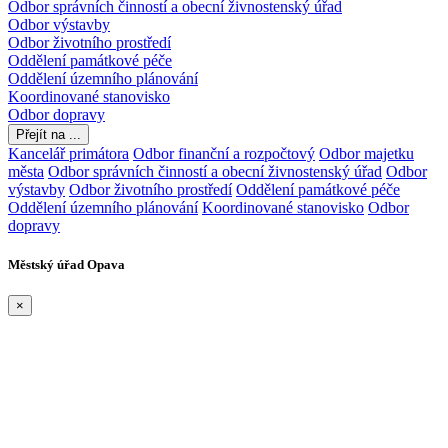
Odbor správních činností a obecní živnostenský úřad
Odbor výstavby
Odbor životního prostředí
Oddělení památkové péče
Oddělení územního plánování
Koordinované stanovisko
Odbor dopravy
Přejít na ...
Kancelář primátora
Odbor finanční a rozpočtový
Odbor majetku
města
Odbor správních činností a obecní živnostenský úřad
Odbor
výstavby
Odbor životního prostředí
Oddělení památkové péče
Oddělení územního plánování
Koordinované stanovisko
Odbor
dopravy
Městský úřad Opava
×