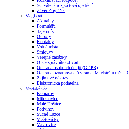
Rozklikávací rozpočet
Schválená rozpočtová opatření
Závěrečný účet
Magistrát
Aktuality
Formuláře
Tajemník
Odbory
Kontakty
Volná místa
Smlouvy
Veřejné zakázky
Obce správního obvodu
Ochrana osobních údajů (GDPR)
Ochrana oznamovatelů v rámci Magistrátu města 
Zajímavé odkazy
Elektronická podatelna
Městské části
Komárov
Milostovice
Malé Hoštice
Podvihov
Suché Lazce
Vlaštovičky
Vávrovice