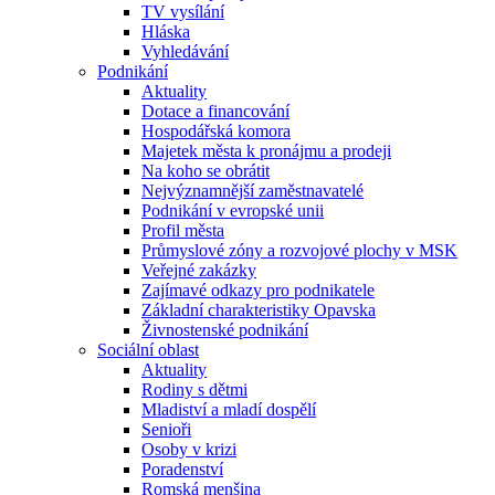
TV vysílání
Hláska
Vyhledávání
Podnikání
Aktuality
Dotace a financování
Hospodářská komora
Majetek města k pronájmu a prodeji
Na koho se obrátit
Nejvýznamnější zaměstnavatelé
Podnikání v evropské unii
Profil města
Průmyslové zóny a rozvojové plochy v MSK
Veřejné zakázky
Zajímavé odkazy pro podnikatele
Základní charakteristiky Opavska
Živnostenské podnikání
Sociální oblast
Aktuality
Rodiny s dětmi
Mladiství a mladí dospělí
Senioři
Osoby v krizi
Poradenství
Romská menšina