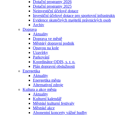
Dotační programy 2026
Dotační programy 2025
Neinvestiční účelové dotace
Investiční účelové dotace pro sportovní infrastrukt
Evidence skutečných majitelů právnických osob
Archiv
Doprava
Aktuality
Doprava ve městě
Městský dopravní podnik
Opavou na kole
Uzavírky
Parkování
Koordinátor ODIS, s. r. o.
Plán dopravní obslužnosti
Energetika
Aktuality
Energetika města
Alternativní zdroje
Kultura a akce města
Aktuality
Kulturní kalendář
Městské kulturní festivaly
Městské akce
Abonentní koncerty vážné hudby