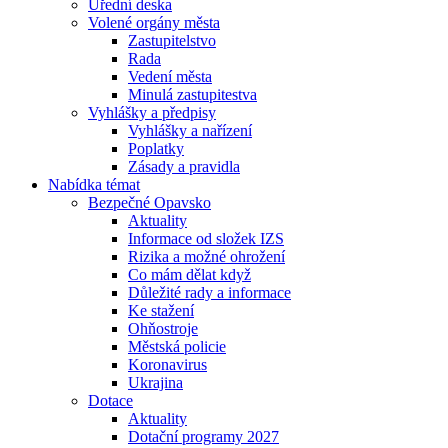
Úřední deska
Volené orgány města
Zastupitelstvo
Rada
Vedení města
Minulá zastupitestva
Vyhlášky a předpisy
Vyhlášky a nařízení
Poplatky
Zásady a pravidla
Nabídka témat
Bezpečné Opavsko
Aktuality
Informace od složek IZS
Rizika a možné ohrožení
Co mám dělat když
Důležité rady a informace
Ke stažení
Ohňostroje
Městská policie
Koronavirus
Ukrajina
Dotace
Aktuality
Dotační programy 2027