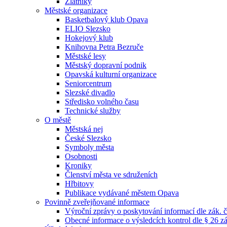
Zlatníky
Městské organizace
Basketbalový klub Opava
ELIO Slezsko
Hokejový klub
Knihovna Petra Bezruče
Městské lesy
Městský dopravní podnik
Opavská kulturní organizace
Seniorcentrum
Slezské divadlo
Středisko volného času
Technické služby
O městě
Městská nej
České Slezsko
Symboly města
Osobnosti
Kroniky
Členství města ve sdruženích
Hřbitovy
Publikace vydávané městem Opava
Povinně zveřejňované informace
Výroční zprávy o poskytování informací dle zák. 
Obecné informace o výsledcích kontrol dle § 26 zá