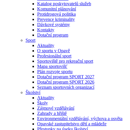
Katalog poskytovatelů služeb
Komunitní plánování
Protidrogová politika
Prevence kriminality
Dávkové systémy
Kontakty
Dotační program
Sport
Aktuality
O sportu v Opavě
Profesionální sport
Sportoviště pro rekreační sport
Mapa sportovišť
Plán rozvoje sportu
Dotační program SPORT 2027
Dotační program SPORT 2026
Seznam sportovních organizací
Školství
Aktuality
Školy
Zájmové vzdělávání
Zahrady a hřiště
Environmentální vzdělávání, výchova a osvěta
Opavské zastupitelstvo dětí a mládeže
Přestupky na úseku školství