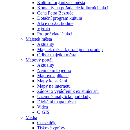
Kulturní organizace města
Kontakty na pořadatele kulturních akcí
Cena Petra Bezruče
Dotační program kultura
Akce po 22. hodině
Výročí
Pro pořadatelé akcí
Majetek města
Aktuality
Majetek města k pronájmu a prodeji
Odbor majetku města
Mapový portál
Aktuality
Není nám to jedno
Mapové aplikace
Mapy ke stažení
Mapy na internetu
Žádost o vyjádření k existující síti
Územně analytické podklady
Digitální mapa města
Videa
O GIS
Média
Co se děje
Tiskové zprávy