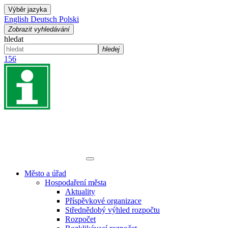
Výběr jazyka
English
Deutsch
Polski
Zobrazit vyhledávání
hledat
hledej
156
Město a úřad
Hospodaření města
Aktuality
Příspěvkové organizace
Střednědobý výhled rozpočtu
Rozpočet