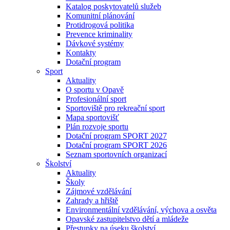
Katalog poskytovatelů služeb
Komunitní plánování
Protidrogová politika
Prevence kriminality
Dávkové systémy
Kontakty
Dotační program
Sport
Aktuality
O sportu v Opavě
Profesionální sport
Sportoviště pro rekreační sport
Mapa sportovišť
Plán rozvoje sportu
Dotační program SPORT 2027
Dotační program SPORT 2026
Seznam sportovních organizací
Školství
Aktuality
Školy
Zájmové vzdělávání
Zahrady a hřiště
Environmentální vzdělávání, výchova a osvěta
Opavské zastupitelstvo dětí a mládeže
Přestupky na úseku školství