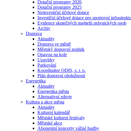
Dotační programy 2026
Dotační programy 2025
Neinvestiční účelové dotace
Investiční účelové dotace pro sportovní infrastrukt
Evidence skutečných majitelů právnických osob
Archiv
Doprava
Aktuality
Doprava ve městě
Městský dopravní podnik
Opavou na kole
Uzavírky
Parkování
Koordinátor ODIS, s. r. o.
Plán dopravní obslužnosti
Energetika
Aktuality
Energetika města
Alternativní zdroje
Kultura a akce města
Aktuality
Kulturní kalendář
Městské kulturní festivaly
Městské akce
Abonentní koncerty vážné hudby