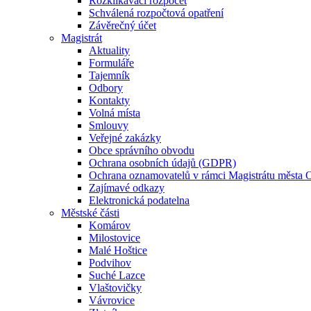
Rozklikávací rozpočet
Schválená rozpočtová opatření
Závěrečný účet
Magistrát
Aktuality
Formuláře
Tajemník
Odbory
Kontakty
Volná místa
Smlouvy
Veřejné zakázky
Obce správního obvodu
Ochrana osobních údajů (GDPR)
Ochrana oznamovatelů v rámci Magistrátu města 
Zajímavé odkazy
Elektronická podatelna
Městské části
Komárov
Milostovice
Malé Hoštice
Podvihov
Suché Lazce
Vlaštovičky
Vávrovice