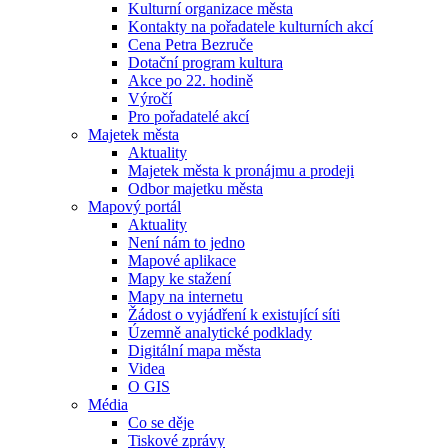
Kulturní organizace města
Kontakty na pořadatele kulturních akcí
Cena Petra Bezruče
Dotační program kultura
Akce po 22. hodině
Výročí
Pro pořadatelé akcí
Majetek města
Aktuality
Majetek města k pronájmu a prodeji
Odbor majetku města
Mapový portál
Aktuality
Není nám to jedno
Mapové aplikace
Mapy ke stažení
Mapy na internetu
Žádost o vyjádření k existující síti
Územně analytické podklady
Digitální mapa města
Videa
O GIS
Média
Co se děje
Tiskové zprávy