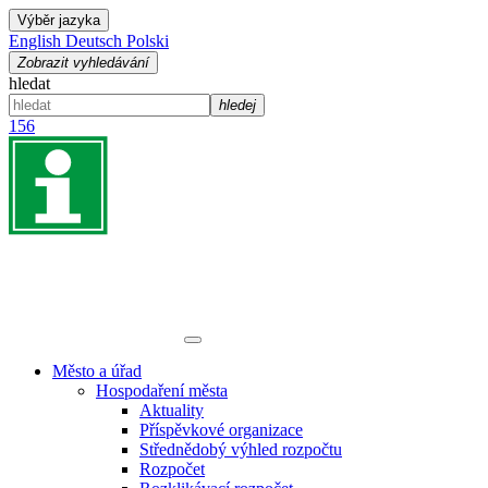
Výběr jazyka
English
Deutsch
Polski
Zobrazit vyhledávání
hledat
hledej
156
Město a úřad
Hospodaření města
Aktuality
Příspěvkové organizace
Střednědobý výhled rozpočtu
Rozpočet