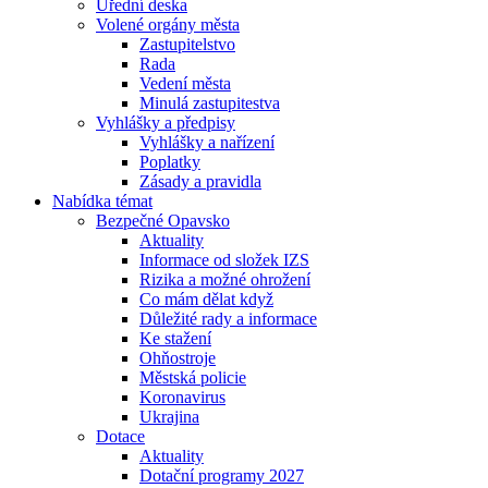
Úřední deska
Volené orgány města
Zastupitelstvo
Rada
Vedení města
Minulá zastupitestva
Vyhlášky a předpisy
Vyhlášky a nařízení
Poplatky
Zásady a pravidla
Nabídka témat
Bezpečné Opavsko
Aktuality
Informace od složek IZS
Rizika a možné ohrožení
Co mám dělat když
Důležité rady a informace
Ke stažení
Ohňostroje
Městská policie
Koronavirus
Ukrajina
Dotace
Aktuality
Dotační programy 2027