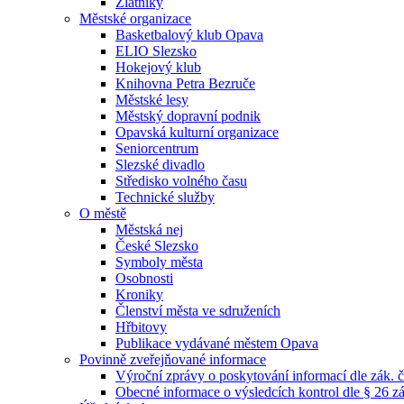
Zlatníky
Městské organizace
Basketbalový klub Opava
ELIO Slezsko
Hokejový klub
Knihovna Petra Bezruče
Městské lesy
Městský dopravní podnik
Opavská kulturní organizace
Seniorcentrum
Slezské divadlo
Středisko volného času
Technické služby
O městě
Městská nej
České Slezsko
Symboly města
Osobnosti
Kroniky
Členství města ve sdruženích
Hřbitovy
Publikace vydávané městem Opava
Povinně zveřejňované informace
Výroční zprávy o poskytování informací dle zák. 
Obecné informace o výsledcích kontrol dle § 26 zá