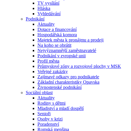
TV vysílání
Hláska
Vyhledávání
Podnikání
Aktuality
Dotace a financování
Hospodářská komora
Majetek města k pronájmu a prodeji
Na koho se obrátit
Nejvýznamnější zaměstnavatelé
Podnikání v evropské unii
Profil města
Průmyslové zóny a rozvojové plochy v MSK
Veřejné zakázky
Zajímavé odkazy pro podnikatele
Základní charakteristiky Opavska
Živnostenské podnikání
Sociální oblast
Aktuality
Rodiny s dětmi
Mladiství a mladí dospělí
Senioři
Osoby v krizi
Poradenství
Romská menšina