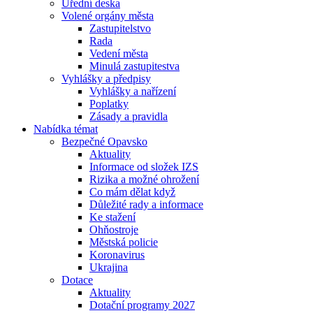
Úřední deska
Volené orgány města
Zastupitelstvo
Rada
Vedení města
Minulá zastupitestva
Vyhlášky a předpisy
Vyhlášky a nařízení
Poplatky
Zásady a pravidla
Nabídka témat
Bezpečné Opavsko
Aktuality
Informace od složek IZS
Rizika a možné ohrožení
Co mám dělat když
Důležité rady a informace
Ke stažení
Ohňostroje
Městská policie
Koronavirus
Ukrajina
Dotace
Aktuality
Dotační programy 2027