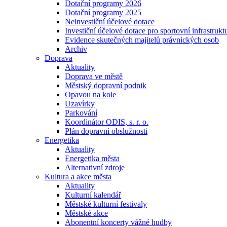
Dotační programy 2026
Dotační programy 2025
Neinvestiční účelové dotace
Investiční účelové dotace pro sportovní infrastrukt
Evidence skutečných majitelů právnických osob
Archiv
Doprava
Aktuality
Doprava ve městě
Městský dopravní podnik
Opavou na kole
Uzavírky
Parkování
Koordinátor ODIS, s. r. o.
Plán dopravní obslužnosti
Energetika
Aktuality
Energetika města
Alternativní zdroje
Kultura a akce města
Aktuality
Kulturní kalendář
Městské kulturní festivaly
Městské akce
Abonentní koncerty vážné hudby