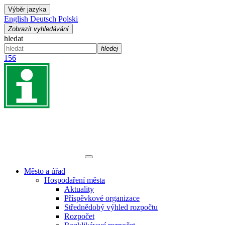
Výběr jazyka
English
Deutsch
Polski
Zobrazit vyhledávání
hledat
hledej
156
Město a úřad
Hospodaření města
Aktuality
Příspěvkové organizace
Střednědobý výhled rozpočtu
Rozpočet