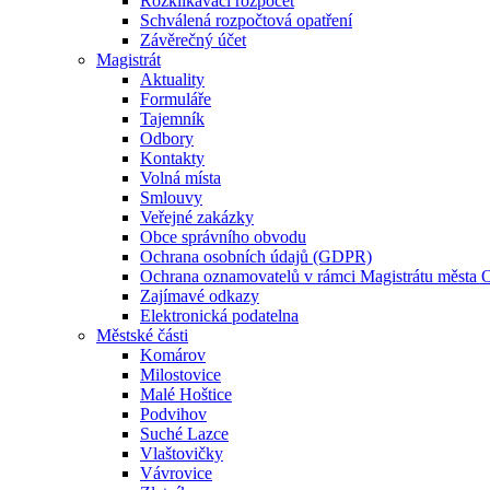
Rozklikávací rozpočet
Schválená rozpočtová opatření
Závěrečný účet
Magistrát
Aktuality
Formuláře
Tajemník
Odbory
Kontakty
Volná místa
Smlouvy
Veřejné zakázky
Obce správního obvodu
Ochrana osobních údajů (GDPR)
Ochrana oznamovatelů v rámci Magistrátu města 
Zajímavé odkazy
Elektronická podatelna
Městské části
Komárov
Milostovice
Malé Hoštice
Podvihov
Suché Lazce
Vlaštovičky
Vávrovice