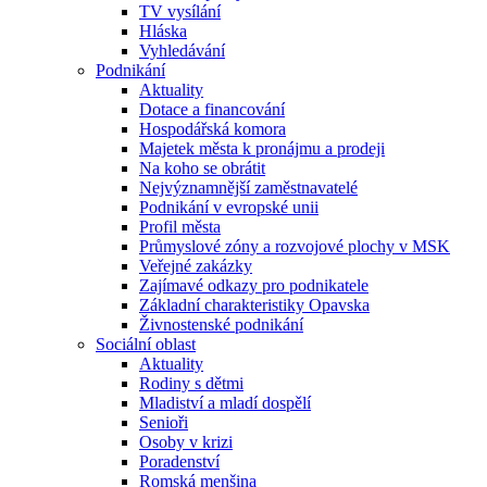
TV vysílání
Hláska
Vyhledávání
Podnikání
Aktuality
Dotace a financování
Hospodářská komora
Majetek města k pronájmu a prodeji
Na koho se obrátit
Nejvýznamnější zaměstnavatelé
Podnikání v evropské unii
Profil města
Průmyslové zóny a rozvojové plochy v MSK
Veřejné zakázky
Zajímavé odkazy pro podnikatele
Základní charakteristiky Opavska
Živnostenské podnikání
Sociální oblast
Aktuality
Rodiny s dětmi
Mladiství a mladí dospělí
Senioři
Osoby v krizi
Poradenství
Romská menšina