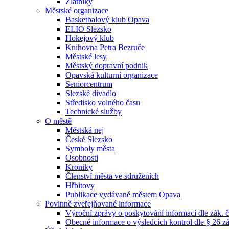
Zlatníky
Městské organizace
Basketbalový klub Opava
ELIO Slezsko
Hokejový klub
Knihovna Petra Bezruče
Městské lesy
Městský dopravní podnik
Opavská kulturní organizace
Seniorcentrum
Slezské divadlo
Středisko volného času
Technické služby
O městě
Městská nej
České Slezsko
Symboly města
Osobnosti
Kroniky
Členství města ve sdruženích
Hřbitovy
Publikace vydávané městem Opava
Povinně zveřejňované informace
Výroční zprávy o poskytování informací dle zák. 
Obecné informace o výsledcích kontrol dle § 26 zá