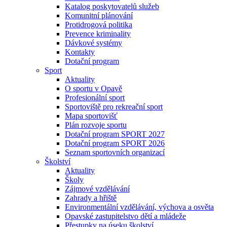
Katalog poskytovatelů služeb
Komunitní plánování
Protidrogová politika
Prevence kriminality
Dávkové systémy
Kontakty
Dotační program
Sport
Aktuality
O sportu v Opavě
Profesionální sport
Sportoviště pro rekreační sport
Mapa sportovišť
Plán rozvoje sportu
Dotační program SPORT 2027
Dotační program SPORT 2026
Seznam sportovních organizací
Školství
Aktuality
Školy
Zájmové vzdělávání
Zahrady a hřiště
Environmentální vzdělávání, výchova a osvěta
Opavské zastupitelstvo dětí a mládeže
Přestupky na úseku školství