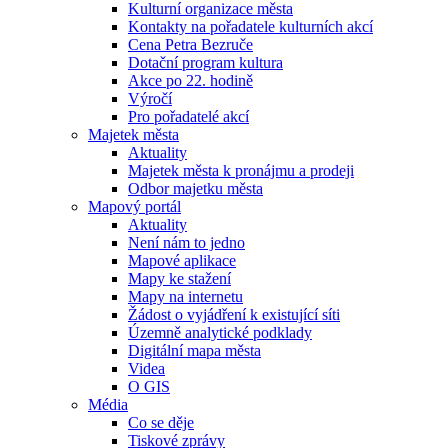
Kulturní organizace města
Kontakty na pořadatele kulturních akcí
Cena Petra Bezruče
Dotační program kultura
Akce po 22. hodině
Výročí
Pro pořadatelé akcí
Majetek města
Aktuality
Majetek města k pronájmu a prodeji
Odbor majetku města
Mapový portál
Aktuality
Není nám to jedno
Mapové aplikace
Mapy ke stažení
Mapy na internetu
Žádost o vyjádření k existující síti
Územně analytické podklady
Digitální mapa města
Videa
O GIS
Média
Co se děje
Tiskové zprávy