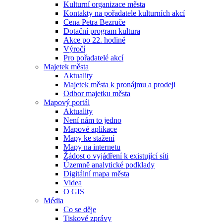
Kulturní organizace města
Kontakty na pořadatele kulturních akcí
Cena Petra Bezruče
Dotační program kultura
Akce po 22. hodině
Výročí
Pro pořadatelé akcí
Majetek města
Aktuality
Majetek města k pronájmu a prodeji
Odbor majetku města
Mapový portál
Aktuality
Není nám to jedno
Mapové aplikace
Mapy ke stažení
Mapy na internetu
Žádost o vyjádření k existující síti
Územně analytické podklady
Digitální mapa města
Videa
O GIS
Média
Co se děje
Tiskové zprávy