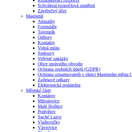
Rozklikávací rozpočet
Schválená rozpočtová opatření
Závěrečný účet
Magistrát
Aktuality
Formuláře
Tajemník
Odbory
Kontakty
Volná místa
Smlouvy
Veřejné zakázky
Obce správního obvodu
Ochrana osobních údajů (GDPR)
Ochrana oznamovatelů v rámci Magistrátu města 
Zajímavé odkazy
Elektronická podatelna
Městské části
Komárov
Milostovice
Malé Hoštice
Podvihov
Suché Lazce
Vlaštovičky
Vávrovice