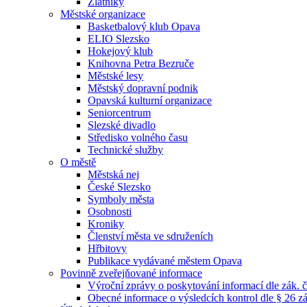
Zlatníky
Městské organizace
Basketbalový klub Opava
ELIO Slezsko
Hokejový klub
Knihovna Petra Bezruče
Městské lesy
Městský dopravní podnik
Opavská kulturní organizace
Seniorcentrum
Slezské divadlo
Středisko volného času
Technické služby
O městě
Městská nej
České Slezsko
Symboly města
Osobnosti
Kroniky
Členství města ve sdruženích
Hřbitovy
Publikace vydávané městem Opava
Povinně zveřejňované informace
Výroční zprávy o poskytování informací dle zák. 
Obecné informace o výsledcích kontrol dle § 26 zá