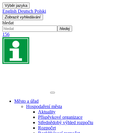
Výběr jazyka
English
Deutsch
Polski
Zobrazit vyhledávání
hledat
hledej
156
Město a úřad
Hospodaření města
Aktuality
Příspěvkové organizace
Střednědobý výhled rozpočtu
Rozpočet