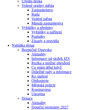
Úřední deska
Volené orgány města
Zastupitelstvo
Rada
Vedení města
Minulá zastupitestva
Vyhlášky a předpisy
Vyhlášky a nařízení
Poplatky
Zásady a pravidla
Nabídka témat
Bezpečné Opavsko
Aktuality
Informace od složek IZS
Rizika a možné ohrožení
Co mám dělat když
Důležité rady a informace
Ke stažení
Ohňostroje
Městská policie
Koronavirus
Ukrajina
Dotace
Aktuality
Dotační programy 2027