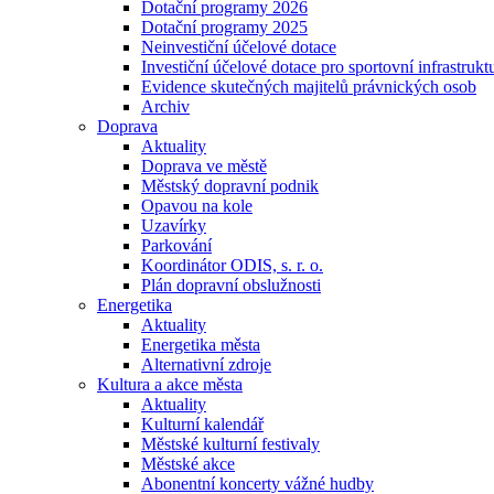
Dotační programy 2026
Dotační programy 2025
Neinvestiční účelové dotace
Investiční účelové dotace pro sportovní infrastrukt
Evidence skutečných majitelů právnických osob
Archiv
Doprava
Aktuality
Doprava ve městě
Městský dopravní podnik
Opavou na kole
Uzavírky
Parkování
Koordinátor ODIS, s. r. o.
Plán dopravní obslužnosti
Energetika
Aktuality
Energetika města
Alternativní zdroje
Kultura a akce města
Aktuality
Kulturní kalendář
Městské kulturní festivaly
Městské akce
Abonentní koncerty vážné hudby