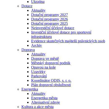
Ukrajina
Dotace
Aktuality
Dotační programy 2027
Dotační programy 2026
Dotační programy 2025
Neinvestiční účelové dotace
Investiční účelové dotace pro sportovní
infrastrukturu
Evidence skutečných majitelů právnických osob
Archiv
Doprava
Aktuality
Doprava ve městě
Městský dopravní podnik
Opavou na kole
Uzavírky
Parkování
Koordinátor ODIS, s. r. o.
Plán dopravní obslužnosti
Energetika
Aktuality
Energetika města
Alternativní zdroje
Kultura a akce města