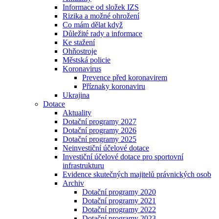
Informace od složek IZS
Rizika a možné ohrožení
Co mám dělat když
Důležité rady a informace
Ke stažení
Ohňostroje
Městská policie
Koronavirus
Prevence před koronavirem
Příznaky koronaviru
Ukrajina
Dotace
Aktuality
Dotační programy 2027
Dotační programy 2026
Dotační programy 2025
Neinvestiční účelové dotace
Investiční účelové dotace pro sportovní
infrastrukturu
Evidence skutečných majitelů právnických osob
Archiv
Dotační programy 2020
Dotační programy 2021
Dotační programy 2022
Dotační programy 2023