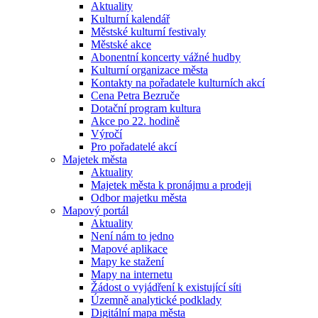
Aktuality
Kulturní kalendář
Městské kulturní festivaly
Městské akce
Abonentní koncerty vážné hudby
Kulturní organizace města
Kontakty na pořadatele kulturních akcí
Cena Petra Bezruče
Dotační program kultura
Akce po 22. hodině
Výročí
Pro pořadatelé akcí
Majetek města
Aktuality
Majetek města k pronájmu a prodeji
Odbor majetku města
Mapový portál
Aktuality
Není nám to jedno
Mapové aplikace
Mapy ke stažení
Mapy na internetu
Žádost o vyjádření k existující síti
Územně analytické podklady
Digitální mapa města