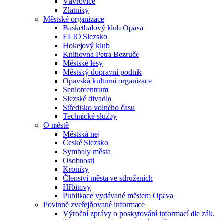
Vávrovice
Zlatníky
Městské organizace
Basketbalový klub Opava
ELIO Slezsko
Hokejový klub
Knihovna Petra Bezruče
Městské lesy
Městský dopravní podnik
Opavská kulturní organizace
Seniorcentrum
Slezské divadlo
Středisko volného času
Technické služby
O městě
Městská nej
České Slezsko
Symboly města
Osobnosti
Kroniky
Členství města ve sdruženích
Hřbitovy
Publikace vydávané městem Opava
Povinně zveřejňované informace
Výroční zprávy o poskytování informací dle zák.