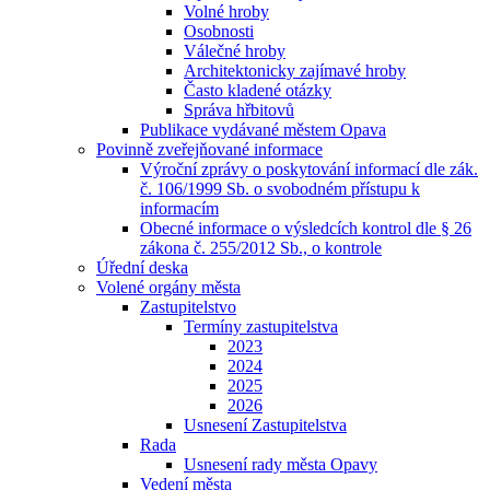
Volné hroby
Osobnosti
Válečné hroby
Architektonicky zajímavé hroby
Často kladené otázky
Správa hřbitovů
Publikace vydávané městem Opava
Povinně zveřejňované informace
Výroční zprávy o poskytování informací dle zák.
č. 106/1999 Sb. o svobodném přístupu k
informacím
Obecné informace o výsledcích kontrol dle § 26
zákona č. 255/2012 Sb., o kontrole
Úřední deska
Volené orgány města
Zastupitelstvo
Termíny zastupitelstva
2023
2024
2025
2026
Usnesení Zastupitelstva
Rada
Usnesení rady města Opavy
Vedení města