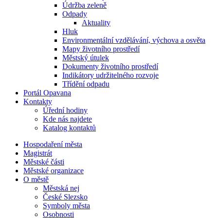
Údržba zeleně
Odpady
Aktuality
Hluk
Environmentální vzdělávání, výchova a osvěta
Mapy životního prostředí
Městský útulek
Dokumenty životního prostředí
Indikátory udržitelného rozvoje
Třídění odpadu
Portál Opavana
Kontakty
Úřední hodiny
Kde nás najdete
Katalog kontaktů
Hospodaření města
Magistrát
Městské části
Městské organizace
O městě
Městská nej
České Slezsko
Symboly města
Osobnosti