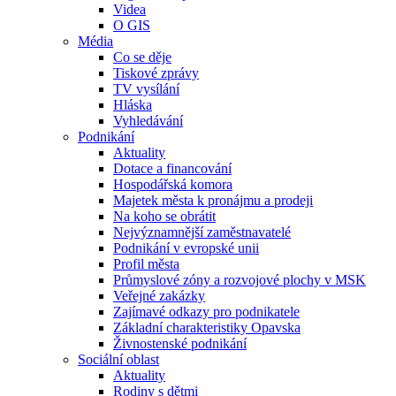
Videa
O GIS
Média
Co se děje
Tiskové zprávy
TV vysílání
Hláska
Vyhledávání
Podnikání
Aktuality
Dotace a financování
Hospodářská komora
Majetek města k pronájmu a prodeji
Na koho se obrátit
Nejvýznamnější zaměstnavatelé
Podnikání v evropské unii
Profil města
Průmyslové zóny a rozvojové plochy v MSK
Veřejné zakázky
Zajímavé odkazy pro podnikatele
Základní charakteristiky Opavska
Živnostenské podnikání
Sociální oblast
Aktuality
Rodiny s dětmi