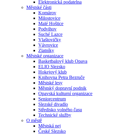
Elektronická podatelna
Městské části
Komárov
Milostovice
Malé Hoštice
Podvihov
Suché Lazce
Vlaštovičky
Vávrovice
Zlatníky
Městské organizace
Basketbalový klub Opava
ELIO Slezsko
Hokejový klub
Knihovna Petra Bezruče
Městské lesy
Městský dopravní podnik
Opavská kulturní organizace
Seniorcentrum
Slezské divadlo
Středisko volného času
Technické služby
O městě
Městská nej
České Slezsko