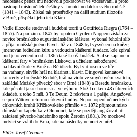
nedostatek peněz mu nedovolil pokračovat ve vzdělávání, a proto
nastoupil místo učitele češtiny v Jamnici nedaleko svého rodiště
(1841 – 1843). Získal tak prostředky na další studium filozofie
v Brně, přispěla i jeho teta Klára.
Vedle filozofie studoval i hudební teorii u Gottfrieda Riegra (1764 –
1855). Na podzim r. 1845 byl opatem Cyrilem Nappem získán za
novice brněnského augustiniánského kláštera, vykonal řeholní slib
a přijal mnišské jméno Pavel. Již v r. 1848 byl vysvěcen na kněze,
jmenován ředitelem kůru a vedoucím klášterní fundace, kde zpíval
pod jeho vedením od r. 1865 také Leoš Janáček. Stal se kaplanem
klášterní fary v brněnském Lískovci a učitelem náboženství
na hlavní škole v Brně na Bělidlech. Byl virtuosem ve hře
na varhany, skvěle hrál na klarinet i klavír. Dirigoval kantátové
koncerty v brněnské Redutě, hrál na violu ve smyčcovém kvartetu,
zakládal Mužský pěvecký sbor v Brně (1848) a Besedu brněnskou,
kde působil jako sbormistr a ve výboru. Složil celkem 48 církevních
skladeb, z toho 5 mší, 3 Te Deum, 2 rekviem a 1 pašije. Angažoval
se pro Wittovu reformu církevní hudby. Nepochopení německých
církevních kruhů Křížkovského přimělo v r. 1872 přijmout místo
dómského kapelníka v Olomouci, kde se později angažoval při
založení pěvecko-hudebního spolu Žerotín (1881). Po mozkové
mrtvici se vrátil do Brna, kde na následky nemoci zemřel.
PhDr. Josef Gebauer