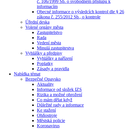
č. 106/1999 Sb. o svobodném přístupu k
informacím
Obecné informace o výsledcích kontrol dle § 26
zákona č. 255/2012 Sb., o kontrole
Úřední deska
Volené orgány města
Zastupitelstvo
Rada
Vedení města
Minulá zastupitestva
Vyhlášky a předpisy
Vyhlášky a nařízení
Poplatky
Zásady a pravidla
Nabídka témat
Bezpečné Opavsko
Aktuality
Informace od složek IZS
Rizika a možné ohrožení
Co mám dělat když
Důležité rady a informace
Ke stažení
Ohňostroje
Městská policie
Koronavirus