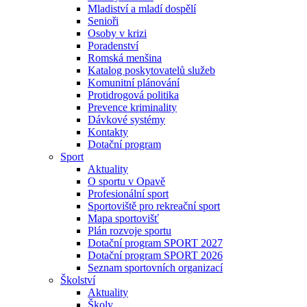
Mladiství a mladí dospělí
Senioři
Osoby v krizi
Poradenství
Romská menšina
Katalog poskytovatelů služeb
Komunitní plánování
Protidrogová politika
Prevence kriminality
Dávkové systémy
Kontakty
Dotační program
Sport
Aktuality
O sportu v Opavě
Profesionální sport
Sportoviště pro rekreační sport
Mapa sportovišť
Plán rozvoje sportu
Dotační program SPORT 2027
Dotační program SPORT 2026
Seznam sportovních organizací
Školství
Aktuality
Školy