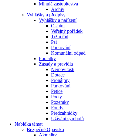
Minulá zastupitestva
Archiv
Vyhlášky a předpisy
Vyhlášky a nařízení
Ostatní
Veřejný pořádek
Tržní řád
Psi
Parkování
Komunální odpad
Poplatky
Zásady a pravidla
Nemovitosti
Dotace
Pronájmy
Parkování
Petice
Pocty
Pozemky
Fondy
Předzahrádky
Užívání symbolů
Nabídka témat
Bezpečné Opavsko
Aktuality