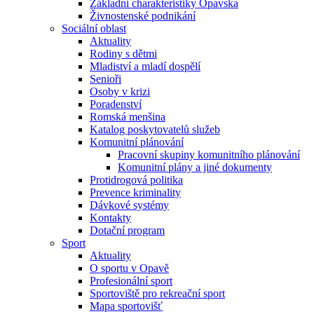
Základní charakteristiky Opavska
Živnostenské podnikání
Sociální oblast
Aktuality
Rodiny s dětmi
Mladiství a mladí dospělí
Senioři
Osoby v krizi
Poradenství
Romská menšina
Katalog poskytovatelů služeb
Komunitní plánování
Pracovní skupiny komunitního plánování
Komunitní plány a jiné dokumenty
Protidrogová politika
Prevence kriminality
Dávkové systémy
Kontakty
Dotační program
Sport
Aktuality
O sportu v Opavě
Profesionální sport
Sportoviště pro rekreační sport
Mapa sportovišť