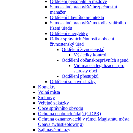
Oddělení personální a mzdové
Samostatné pracoviště bezpečnostní
manažer
Oddělení hlavního architekta
Samostatné pracoviště metodik vnitřního
řízení úřadu
Oddělení energetiky
Odbor správních činností a obecní
živnostenský úřad
Oddělení živnostenské
Výsledky kontrol
Oddělení občanskosprávních agend
Vidimace a legalizace - pro
starosty obcí
Oddělení přestupků
Oddělení spisové služby
Kontakty
Volná místa
Smlouvy
Veřejné zakázky
Obce správního obvodu
Ochrana osobních údajů (GDPR)
Ochrana oznamovatelů v rámci Magistrátu města
Opava (whistleblowing)
Zajímavé odkazy