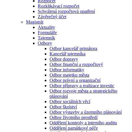
Rozpočet
Rozklikávací rozpočet
Schválená rozpočtová opatření
Závěrečný účet
Magistrát
Aktuality
Formuláře
Tajemník
Odbory
Odbor kancelář primátora
Kancelář tajemníka
Odbor dopravy
Odbor finanční a rozpočtový
Odbor informatiky
Odbor majetku města
Odbor právní a organizační
Odbor přípravy a realizace investic
Odbor rozvoje města a strategického
plánování
Odbor sociálních věcí
Odbor školství
Odbor výstavby a územního plánování
Odbor životního prostředí
Oddělení kontroly a interního auditu
Oddělení památkové péče