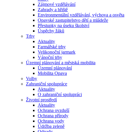
Zájmové vzdělávání
Zahrady a hřiště
Environmentální vzdělávání, výchova a osvěta
Opavské zastupitelstvo dětí a mládeže
Přestupky na úseku školství
Úspěchy žáků
Trhy
Aktuality
Farmářské trhy
Velikonoční jarmark
Vánoční trhy
Územní plánování a městská mobilita
Územní plánování
Mobilita Opava
Volby
Zahraniční spolupráce
Aktuality
O zahraniční spolupráci
Životní prostředí
Aktuality
Ochrana ovzduší
Ochrana přírody
Ochrana vody
Údržba zeleně
Odpady