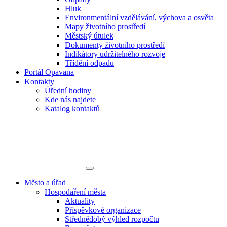
Hluk
Environmentální vzdělávání, výchova a osvěta
Mapy životního prostředí
Městský útulek
Dokumenty životního prostředí
Indikátory udržitelného rozvoje
Třídění odpadu
Portál Opavana
Kontakty
Úřední hodiny
Kde nás najdete
Katalog kontaktů
Město a úřad
Hospodaření města
Aktuality
Příspěvkové organizace
Střednědobý výhled rozpočtu