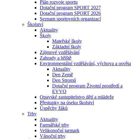
Plán rozvoje sportu
Dotační program SPORT 2027
Dotační program SPORT 2026
Seznam sportovních organizací
Školství
Aktuality
Školy
Mateřské školy
Základní školy
Zájmové vzdělávání
Zahrady a hřiště
Environmentální vzdělávání, výchova a osvěta
Aktuality
Den Země
Den Stromů
Dotační program Životní prostředí a
EVVO
Opavské zastupitelstvo dětí a mládeže
Přestupky na úseku školství
Úspěchy žáků
Trhy
Aktuality
Farmářské trhy
Velikonoční jarmark
Vánoční trhy