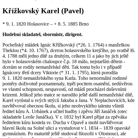
Křížkovský Karel (Pavel)
* 9. 1. 1820 Holasovice – + 8. 5. 1885 Brno
Hudební skladatel, sbormistr, dirigent.
Pocheňský mládek Ignác Křížkovský (*26. 1. 1764) s manželkou
Theklou (*4. 10. 1767), dcerou holasovského krejčího, po svatbě l6.
4. 1788 měli jedno dítě za druhým, celkem 11 a jako by jich ještě
bylo v holasovském chaloupce č.p. 18 málo, nejstarším dětem -
dcerám se rodily nemanželské děti. Tak tomu bylo i v případě
Ignácovy třetí dcery Viktorie (* 31. 1. 1795), která porodila
9. 1. 1820 nemanželského syna Karla. Toho nenormální rodinné
poměry doživotně poznamenaly, trpěl pocitem osamění, nedůvěrou
ve vlastní schopnosti, nespavostí, od mládí procházel duševními
krizemi. Jelikož jeho matce se narodilo ještě další nemanželské dítě,
Karel vyrůstal u svých strýců Jakuba a Jana. V Neplachovicích, kde
navštěvoval obecnou školu, si jeho neobvyklého talentu všimli
ředitel kůru A. Urbánek a učitel hudby i zpěvu Jiří Janáček (otec
skladatele Leoše Janáčka). V r. 1832 byl Karel přijat za zpěváka
ředitelem kůru kostela sv. Ducha v Opavě a mohl navštěvovat
hlavní školu na Solné ulici a vystudovat v l. 1834 – 1839 opavské
gymnázium. Po maturitě ještě studoval filozofii v Olomouci, ale