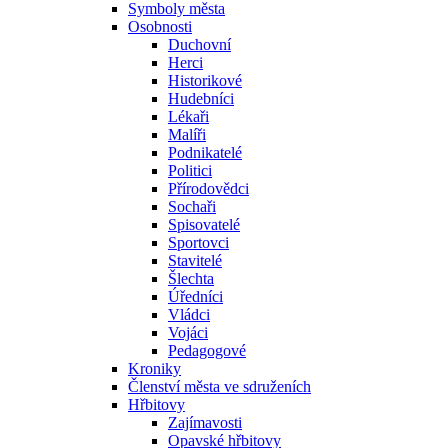
Symboly města
Osobnosti
Duchovní
Herci
Historikové
Hudebníci
Lékaři
Malíři
Podnikatelé
Politici
Přírodovědci
Sochaři
Spisovatelé
Sportovci
Stavitelé
Šlechta
Úředníci
Vládci
Vojáci
Pedagogové
Kroniky
Členství města ve sdruženích
Hřbitovy
Zajímavosti
Opavské hřbitovy