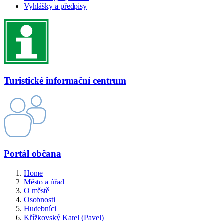
Vyhlášky a předpisy
Turistické informační centrum
Portál občana
Home
Město a úřad
O městě
Osobnosti
Hudebníci
Křížkovský Karel (Pavel)