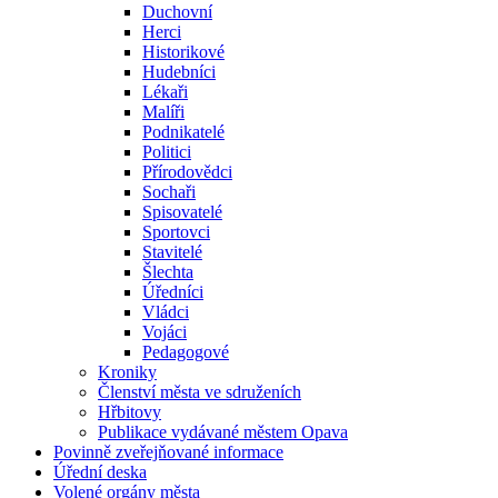
Duchovní
Herci
Historikové
Hudebníci
Lékaři
Malíři
Podnikatelé
Politici
Přírodovědci
Sochaři
Spisovatelé
Sportovci
Stavitelé
Šlechta
Úředníci
Vládci
Vojáci
Pedagogové
Kroniky
Členství města ve sdruženích
Hřbitovy
Publikace vydávané městem Opava
Povinně zveřejňované informace
Úřední deska
Volené orgány města