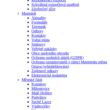
Rozklikávací rozpočet
Schválená rozpočtová opatření
Závěrečný účet
Magistrát
Aktuality
Formuláře
Tajemník
Odbory
Kontakty
Volná místa
Smlouvy
Veřejné zakázky
Obce správního obvodu
Ochrana osobních údajů (GDPR)
Ochrana oznamovatelů v rámci Magistrátu města
Opava (whistleblowing)
Zajímavé odkazy
Elektronická podatelna
Městské části
Komárov
Milostovice
Malé Hoštice
Podvihov
Suché Lazce
Vlaštovičky