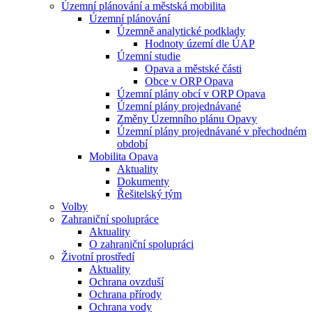
Územní plánování a městská mobilita
Územní plánování
Územně analytické podklady
Hodnoty území dle ÚAP
Územní studie
Opava a městské části
Obce v ORP Opava
Územní plány obcí v ORP Opava
Územní plány projednávané
Změny Územního plánu Opavy
Územní plány projednávané v přechodném
období
Mobilita Opava
Aktuality
Dokumenty
Řešitelský tým
Volby
Zahraniční spolupráce
Aktuality
O zahraniční spolupráci
Životní prostředí
Aktuality
Ochrana ovzduší
Ochrana přírody
Ochrana vody