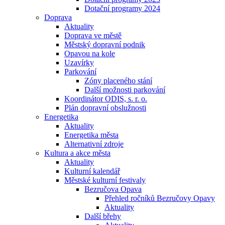
Dotační programy 2024
Doprava
Aktuality
Doprava ve městě
Městský dopravní podnik
Opavou na kole
Uzavírky
Parkování
Zóny placeného stání
Další možnosti parkování
Koordinátor ODIS, s. r. o.
Plán dopravní obslužnosti
Energetika
Aktuality
Energetika města
Alternativní zdroje
Kultura a akce města
Aktuality
Kulturní kalendář
Městské kulturní festivaly
Bezručova Opava
Přehled ročníků Bezručovy Opavy
Aktuality
Další břehy