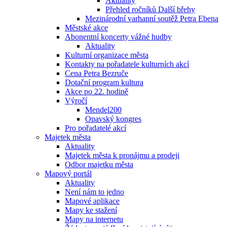
Aktuality
Přehled ročníků Další břehy
Mezinárodní varhanní soutěž Petra Ebena
Městské akce
Abonentní koncerty vážné hudby
Aktuality
Kulturní organizace města
Kontakty na pořadatele kulturních akcí
Cena Petra Bezruče
Dotační program kultura
Akce po 22. hodině
Výročí
Mendel200
Opavský kongres
Pro pořadatelé akcí
Majetek města
Aktuality
Majetek města k pronájmu a prodeji
Odbor majetku města
Mapový portál
Aktuality
Není nám to jedno
Mapové aplikace
Mapy ke stažení
Mapy na internetu