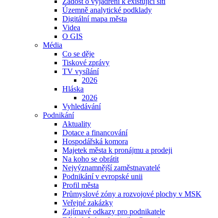
Žádost o vyjádření k existující síti
Územně analytické podklady
Digitální mapa města
Videa
O GIS
Média
Co se děje
Tiskové zprávy
TV vysílání
2026
Hláska
2026
Vyhledávání
Podnikání
Aktuality
Dotace a financování
Hospodářská komora
Majetek města k pronájmu a prodeji
Na koho se obrátit
Nejvýznamnější zaměstnavatelé
Podnikání v evropské unii
Profil města
Průmyslové zóny a rozvojové plochy v MSK
Veřejné zakázky
Zajímavé odkazy pro podnikatele