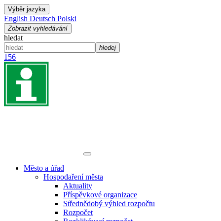
Výběr jazyka
English
Deutsch
Polski
Zobrazit vyhledávání
hledat
hledej
156
Město a úřad
Hospodaření města
Aktuality
Příspěvkové organizace
Střednědobý výhled rozpočtu
Rozpočet