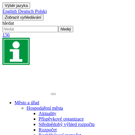
Výběr jazyka
English
Deutsch
Polski
Zobrazit vyhledávání
hledat
hledej
156
Město a úřad
Hospodaření města
Aktuality
Příspěvkové organizace
Střednědobý výhled rozpočtu
Rozpočet