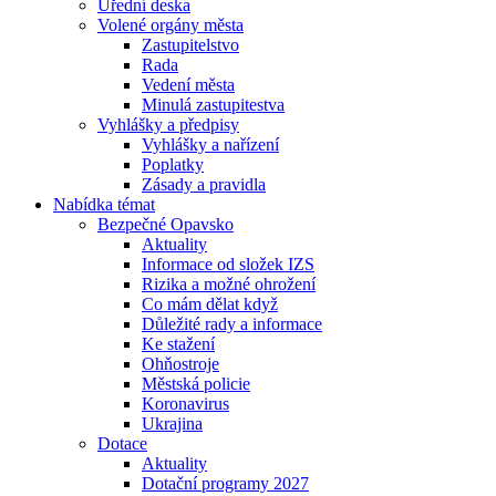
Úřední deska
Volené orgány města
Zastupitelstvo
Rada
Vedení města
Minulá zastupitestva
Vyhlášky a předpisy
Vyhlášky a nařízení
Poplatky
Zásady a pravidla
Nabídka témat
Bezpečné Opavsko
Aktuality
Informace od složek IZS
Rizika a možné ohrožení
Co mám dělat když
Důležité rady a informace
Ke stažení
Ohňostroje
Městská policie
Koronavirus
Ukrajina
Dotace
Aktuality
Dotační programy 2027