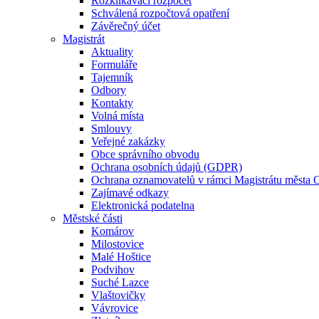
Rozklikávací rozpočet
Schválená rozpočtová opatření
Závěrečný účet
Magistrát
Aktuality
Formuláře
Tajemník
Odbory
Kontakty
Volná místa
Smlouvy
Veřejné zakázky
Obce správního obvodu
Ochrana osobních údajů (GDPR)
Ochrana oznamovatelů v rámci Magistrátu města 
Zajímavé odkazy
Elektronická podatelna
Městské části
Komárov
Milostovice
Malé Hoštice
Podvihov
Suché Lazce
Vlaštovičky
Vávrovice