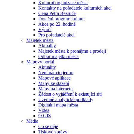
Kulturní organizace města
Kontakty na pořadatele kulturních akcí
Cena Petra Bezruče
Dotační program kultura
Akce po 22. hodině
Výročí
Pro pořadatelé akcí
Majetek města
Aktuality
Majetek města k pronájmu a prodeji
Odbor majetku města
Mapový portál
Aktuality
Není nám to jedno
Mapové aplikace
Mapy ke stažení
Mapy na internetu
Žádost o vyjádření k existující síti
Územně analytické podklady
Digitální mapa města
Videa
O GIS
Média
Co se děje
Tiskové zprávy