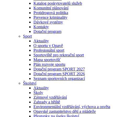
Katalog poskytovatelů služeb
Komunitní plánování
Protidrogová politika
Prevence kriminality
Dávkové systémy
Kontakty
Dotační program
Sport
Aktuality
O sportu v Opavě
Profesionální sport
Sportoviště pro rekreační sport
Mapa sportovišť
Plán rozvoje sportu
Dotační program SPORT 2027
Dotační program SPORT 2026
Seznam sportovních organizací
Školství
Aktuality
Školy
Zájmové vzdělávání
Zahrady a hřiště
Environmentální vzdělávání, výchova a osvěta
Opavské zastupitelstvo dětí a mládeže
Přestupky na úseku školství