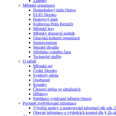
Zlatníky
Městské organizace
Basketbalový klub Opava
ELIO Slezsko
Hokejový klub
Knihovna Petra Bezruče
Městské lesy
Městský dopravní podnik
Opavská kulturní organizace
Seniorcentrum
Slezské divadlo
Středisko volného času
Technické služby
O městě
Městská nej
České Slezsko
Symboly města
Osobnosti
Kroniky
Členství města ve sdruženích
Hřbitovy
Publikace vydávané městem Opava
Povinně zveřejňované informace
Výroční zprávy o poskytování informací dle zák. 
Obecné informace o výsledcích kontrol dle § 26 zá