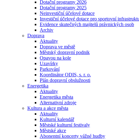
Dotační programy 2026
Dotační programy 2025
Neinvestiční účelové dotace
Investiční účelové dotace pro sportovní infrastrukt
Evidence skutečných majitelů právnických osob
Archiv
Doprava
Aktuality
Doprava ve městě
Městský dopravní podnik
Opavou na kole
Uzavírky
Parkování
Koordinátor ODIS, s. r. o.
Plán dopravní obslužnosti
Energetika
Aktuality
Energetika města
Alternativní zdroje
Kultura a akce města
Aktuality
Kulturní kalendář
Městské kulturní festivaly
Městské akce
Abonentní koncerty vážné hudby