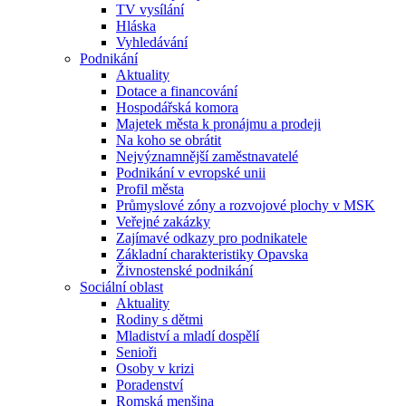
TV vysílání
Hláska
Vyhledávání
Podnikání
Aktuality
Dotace a financování
Hospodářská komora
Majetek města k pronájmu a prodeji
Na koho se obrátit
Nejvýznamnější zaměstnavatelé
Podnikání v evropské unii
Profil města
Průmyslové zóny a rozvojové plochy v MSK
Veřejné zakázky
Zajímavé odkazy pro podnikatele
Základní charakteristiky Opavska
Živnostenské podnikání
Sociální oblast
Aktuality
Rodiny s dětmi
Mladiství a mladí dospělí
Senioři
Osoby v krizi
Poradenství
Romská menšina