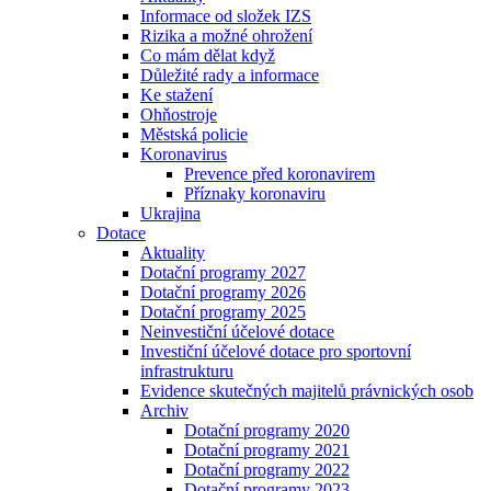
Informace od složek IZS
Rizika a možné ohrožení
Co mám dělat když
Důležité rady a informace
Ke stažení
Ohňostroje
Městská policie
Koronavirus
Prevence před koronavirem
Příznaky koronaviru
Ukrajina
Dotace
Aktuality
Dotační programy 2027
Dotační programy 2026
Dotační programy 2025
Neinvestiční účelové dotace
Investiční účelové dotace pro sportovní
infrastrukturu
Evidence skutečných majitelů právnických osob
Archiv
Dotační programy 2020
Dotační programy 2021
Dotační programy 2022
Dotační programy 2023