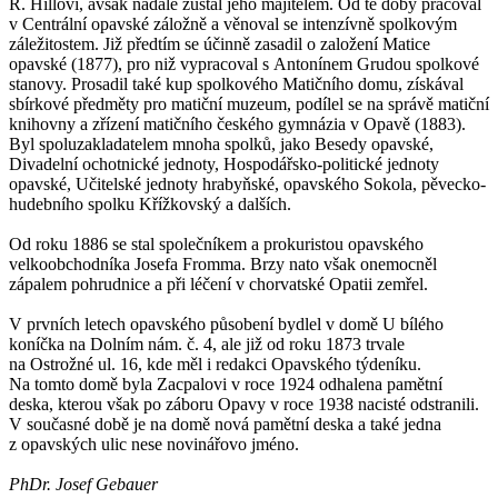
R. Hillovi, avšak nadále zůstal jeho majitelem. Od té doby pracoval
v Centrální opavské záložně a věnoval se intenzívně spolkovým
záležitostem. Již předtím se účinně zasadil o založení Matice
opavské (1877), pro niž vypracoval s Antonínem Grudou spolkové
stanovy. Prosadil také kup spolkového Matičního domu, získával
sbírkové předměty pro matiční muzeum, podílel se na správě matiční
knihovny a zřízení matičního českého gymnázia v Opavě (1883).
Byl spoluzakladatelem mnoha spolků, jako Besedy opavské,
Divadelní ochotnické jednoty, Hospodářsko-politické jednoty
opavské, Učitelské jednoty hrabyňské, opavského Sokola, pěvecko-
hudebního spolku Křížkovský a dalších.
Od roku 1886 se stal společníkem a prokuristou opavského
velkoobchodníka Josefa Fromma. Brzy nato však onemocněl
zápalem pohrudnice a při léčení v chorvatské Opatii zemřel.
V prvních letech opavského působení bydlel v domě U bílého
koníčka na Dolním nám. č. 4, ale již od roku 1873 trvale
na Ostrožné ul. 16, kde měl i redakci Opavského týdeníku.
Na tomto domě byla Zacpalovi v roce 1924 odhalena pamětní
deska, kterou však po záboru Opavy v roce 1938 nacisté odstranili.
V současné době je na domě nová pamětní deska a také jedna
z opavských ulic nese novinářovo jméno.
PhDr. Josef Gebauer