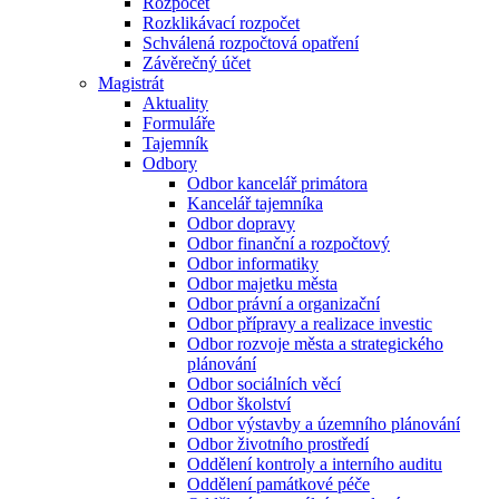
Rozpočet
Rozklikávací rozpočet
Schválená rozpočtová opatření
Závěrečný účet
Magistrát
Aktuality
Formuláře
Tajemník
Odbory
Odbor kancelář primátora
Kancelář tajemníka
Odbor dopravy
Odbor finanční a rozpočtový
Odbor informatiky
Odbor majetku města
Odbor právní a organizační
Odbor přípravy a realizace investic
Odbor rozvoje města a strategického
plánování
Odbor sociálních věcí
Odbor školství
Odbor výstavby a územního plánování
Odbor životního prostředí
Oddělení kontroly a interního auditu
Oddělení památkové péče