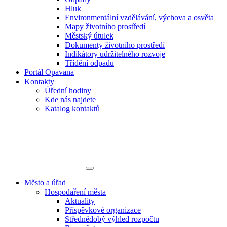
Hluk
Environmentální vzdělávání, výchova a osvěta
Mapy životního prostředí
Městský útulek
Dokumenty životního prostředí
Indikátory udržitelného rozvoje
Třídění odpadu
Portál Opavana
Kontakty
Úřední hodiny
Kde nás najdete
Katalog kontaktů
Město a úřad
Hospodaření města
Aktuality
Příspěvkové organizace
Střednědobý výhled rozpočtu