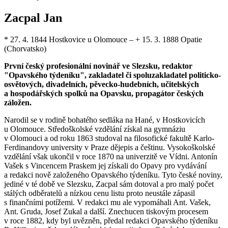
Zacpal Jan
* 27. 4. 1844 Hostkovice u Olomouce – + 15. 3. 1888 Opatie
(Chorvatsko)
První český profesionální novinář ve Slezsku, redaktor
"Opavského týdeníku", zakladatel či spoluzakladatel politicko-
osvětových, divadelních, pěvecko-hudebních, učitelských
a hospodářských spolků na Opavsku, propagátor českých
záložen.
Narodil se v rodině bohatého sedláka na Hané, v Hostkovicích
u Olomouce. Středoškolské vzdělání získal na gymnáziu
v Olomouci a od roku 1863 studoval na filosofické fakultě Karlo-
Ferdinandovy university v Praze dějepis a češtinu. Vysokoškolské
vzdělání však ukončil v roce 1870 na univerzitě ve Vídni. Antonín
Vašek s Vincencem Praskem jej získali do Opavy pro vydávání
a redakci nově založeného Opavského týdeníku. Tyto české noviny,
jediné v té době ve Slezsku, Zacpal sám dotoval a pro malý počet
stálých odběratelů a nízkou cenu listu proto neustále zápasil
s finančními potížemi. V redakci mu ale vypomáhali Ant. Vašek,
Ant. Gruda, Josef Zukal a další. Znechucen tiskovým procesem
v roce 1882, kdy byl uvězněn, předal redakci Opavského týdeníku