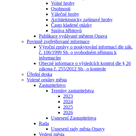
Volné hroby
Osobnosti
Válečné hroby
Architektonicky zajímavé hroby
Často kladené otázky
Správa hřbitovů
Publikace vydávané městem Opava
Povinně zveřejňované informace
Výroční zprávy o poskytování informací dle zák.
č. 106/1999 Sb. o svobodném přístupu k
informacím
Obecné informace o výsledcích kontrol dle § 26
zákona č. 255/2012 Sb., o kontrole
Úřední deska
Volené orgány města
Zastupitelstvo
Termíny zastupitelstva
2023
2024
2025
2026
Usnesení Zastupitelstva
Rada
Usnesení rady města Opavy
Vedení města