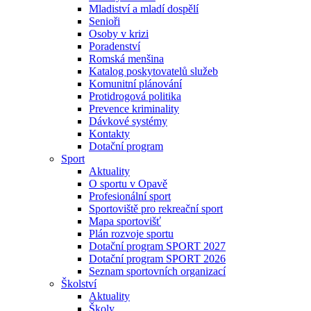
Mladiství a mladí dospělí
Senioři
Osoby v krizi
Poradenství
Romská menšina
Katalog poskytovatelů služeb
Komunitní plánování
Protidrogová politika
Prevence kriminality
Dávkové systémy
Kontakty
Dotační program
Sport
Aktuality
O sportu v Opavě
Profesionální sport
Sportoviště pro rekreační sport
Mapa sportovišť
Plán rozvoje sportu
Dotační program SPORT 2027
Dotační program SPORT 2026
Seznam sportovních organizací
Školství
Aktuality
Školy