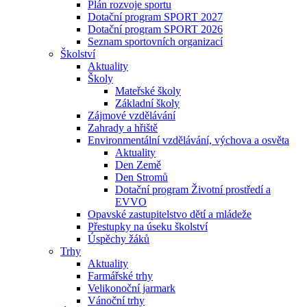
Plán rozvoje sportu
Dotační program SPORT 2027
Dotační program SPORT 2026
Seznam sportovních organizací
Školství
Aktuality
Školy
Mateřské školy
Základní školy
Zájmové vzdělávání
Zahrady a hřiště
Environmentální vzdělávání, výchova a osvěta
Aktuality
Den Země
Den Stromů
Dotační program Životní prostředí a
EVVO
Opavské zastupitelstvo dětí a mládeže
Přestupky na úseku školství
Úspěchy žáků
Trhy
Aktuality
Farmářské trhy
Velikonoční jarmark
Vánoční trhy