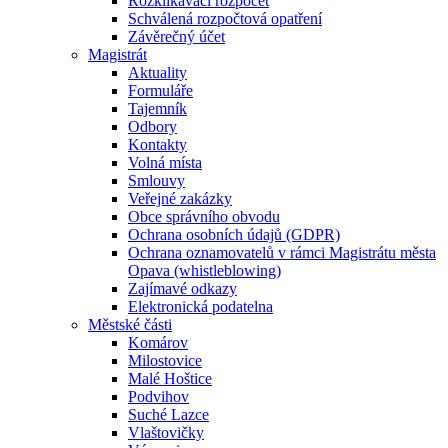
Rozklikávací rozpočet
Schválená rozpočtová opatření
Závěrečný účet
Magistrát
Aktuality
Formuláře
Tajemník
Odbory
Kontakty
Volná místa
Smlouvy
Veřejné zakázky
Obce správního obvodu
Ochrana osobních údajů (GDPR)
Ochrana oznamovatelů v rámci Magistrátu města
Opava (whistleblowing)
Zajímavé odkazy
Elektronická podatelna
Městské části
Komárov
Milostovice
Malé Hoštice
Podvihov
Suché Lazce
Vlaštovičky