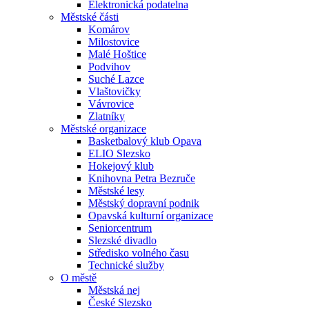
Elektronická podatelna
Městské části
Komárov
Milostovice
Malé Hoštice
Podvihov
Suché Lazce
Vlaštovičky
Vávrovice
Zlatníky
Městské organizace
Basketbalový klub Opava
ELIO Slezsko
Hokejový klub
Knihovna Petra Bezruče
Městské lesy
Městský dopravní podnik
Opavská kulturní organizace
Seniorcentrum
Slezské divadlo
Středisko volného času
Technické služby
O městě
Městská nej
České Slezsko