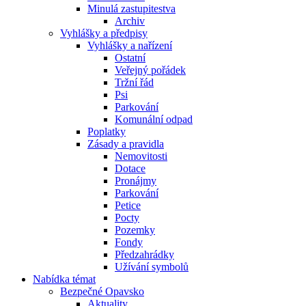
Minulá zastupitestva
Archiv
Vyhlášky a předpisy
Vyhlášky a nařízení
Ostatní
Veřejný pořádek
Tržní řád
Psi
Parkování
Komunální odpad
Poplatky
Zásady a pravidla
Nemovitosti
Dotace
Pronájmy
Parkování
Petice
Pocty
Pozemky
Fondy
Předzahrádky
Užívání symbolů
Nabídka témat
Bezpečné Opavsko
Aktuality