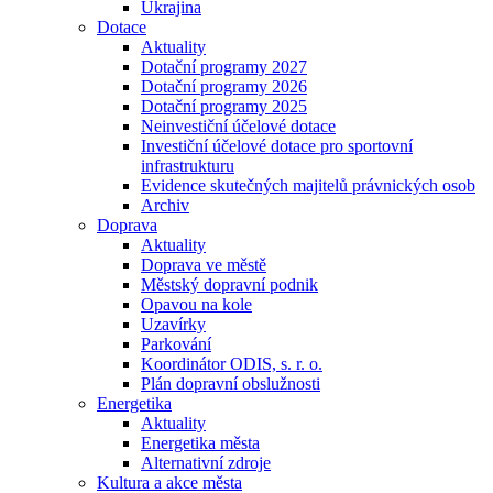
Ukrajina
Dotace
Aktuality
Dotační programy 2027
Dotační programy 2026
Dotační programy 2025
Neinvestiční účelové dotace
Investiční účelové dotace pro sportovní
infrastrukturu
Evidence skutečných majitelů právnických osob
Archiv
Doprava
Aktuality
Doprava ve městě
Městský dopravní podnik
Opavou na kole
Uzavírky
Parkování
Koordinátor ODIS, s. r. o.
Plán dopravní obslužnosti
Energetika
Aktuality
Energetika města
Alternativní zdroje
Kultura a akce města