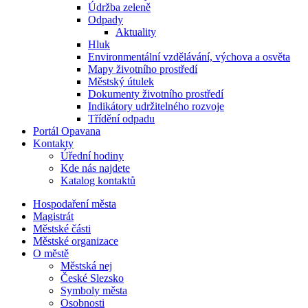
Údržba zeleně
Odpady
Aktuality
Hluk
Environmentální vzdělávání, výchova a osvěta
Mapy životního prostředí
Městský útulek
Dokumenty životního prostředí
Indikátory udržitelného rozvoje
Třídění odpadu
Portál Opavana
Kontakty
Úřední hodiny
Kde nás najdete
Katalog kontaktů
Hospodaření města
Magistrát
Městské části
Městské organizace
O městě
Městská nej
České Slezsko
Symboly města
Osobnosti