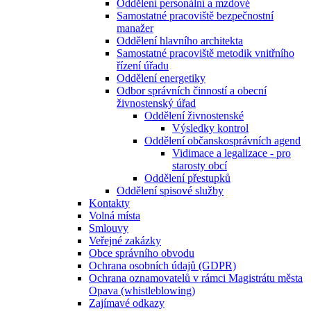
Oddělení personální a mzdové
Samostatné pracoviště bezpečnostní
manažer
Oddělení hlavního architekta
Samostatné pracoviště metodik vnitřního
řízení úřadu
Oddělení energetiky
Odbor správních činností a obecní
živnostenský úřad
Oddělení živnostenské
Výsledky kontrol
Oddělení občanskosprávních agend
Vidimace a legalizace - pro
starosty obcí
Oddělení přestupků
Oddělení spisové služby
Kontakty
Volná místa
Smlouvy
Veřejné zakázky
Obce správního obvodu
Ochrana osobních údajů (GDPR)
Ochrana oznamovatelů v rámci Magistrátu města
Opava (whistleblowing)
Zajímavé odkazy