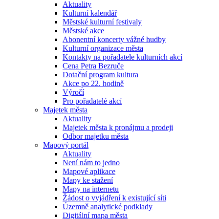
Aktuality
Kulturní kalendář
Městské kulturní festivaly
Městské akce
Abonentní koncerty vážné hudby
Kulturní organizace města
Kontakty na pořadatele kulturních akcí
Cena Petra Bezruče
Dotační program kultura
Akce po 22. hodině
Výročí
Pro pořadatelé akcí
Majetek města
Aktuality
Majetek města k pronájmu a prodeji
Odbor majetku města
Mapový portál
Aktuality
Není nám to jedno
Mapové aplikace
Mapy ke stažení
Mapy na internetu
Žádost o vyjádření k existující síti
Územně analytické podklady
Digitální mapa města