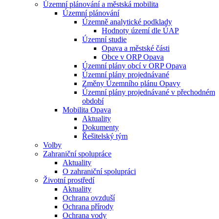
Územní plánování a městská mobilita
Územní plánování
Územně analytické podklady
Hodnoty území dle ÚAP
Územní studie
Opava a městské části
Obce v ORP Opava
Územní plány obcí v ORP Opava
Územní plány projednávané
Změny Územního plánu Opavy
Územní plány projednávané v přechodném
období
Mobilita Opava
Aktuality
Dokumenty
Řešitelský tým
Volby
Zahraniční spolupráce
Aktuality
O zahraniční spolupráci
Životní prostředí
Aktuality
Ochrana ovzduší
Ochrana přírody
Ochrana vody