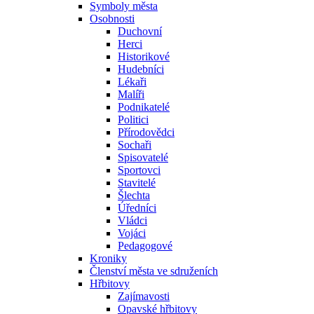
Symboly města
Osobnosti
Duchovní
Herci
Historikové
Hudebníci
Lékaři
Malíři
Podnikatelé
Politici
Přírodovědci
Sochaři
Spisovatelé
Sportovci
Stavitelé
Šlechta
Úředníci
Vládci
Vojáci
Pedagogové
Kroniky
Členství města ve sdruženích
Hřbitovy
Zajímavosti
Opavské hřbitovy