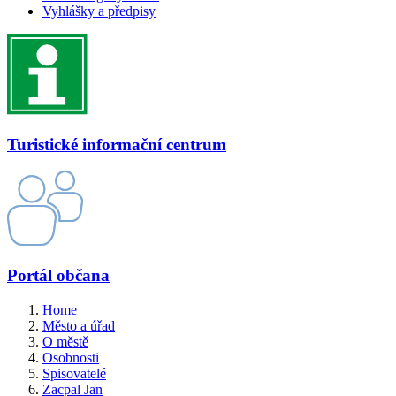
Vyhlášky a předpisy
Turistické informační centrum
Portál občana
Home
Město a úřad
O městě
Osobnosti
Spisovatelé
Zacpal Jan