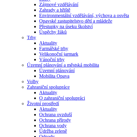
Zájmové vzdělávání
Zahrady a hřiště
Environmentální vzdělávání, výchova a osvěta
Opavské zastupitelstvo dětí a mládeže
Přestupky na úseku školství
Úspěchy žáků
Trhy
Aktuality
Farmářské trhy
Velikonoční jarmark
Vánoční trhy
Územní plánování a městská mobilita
Územní plánování
Mobilita Opava
Volby
Zahraniční spolupráce
Aktuality
O zahraniční spolupráci
Životní prostředí
Aktuality
Ochrana ovzduší
Ochrana přírody
Ochrana vody
Údržba zeleně
Odpady