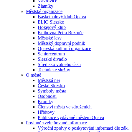
Vávrovice
Zlatníky
Městské organizace
Basketbalový klub Opava
ELIO Slezsko
Hokejový klub
Knihovna Petra Bezruče
Městské lesy
Městský dopravní podnik
Opavská kulturní organizace
Seniorcentrum
Slezské divadlo
Středisko volného času
Technické služby
O městě
Městská nej
České Slezsko
Symboly města
Osobnosti
Kroniky
Členství města ve sdruženích
Hřbitovy
Publikace vydávané městem Opava
Povinně zveřejňované informace
Výroční zprávy o poskytování informací dle zák.