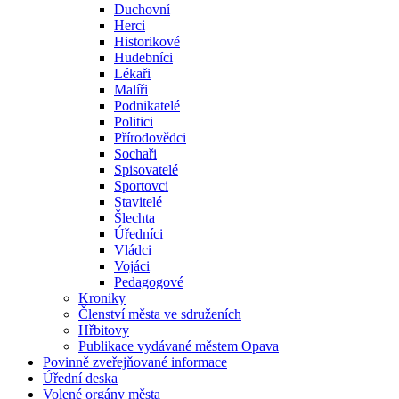
Duchovní
Herci
Historikové
Hudebníci
Lékaři
Malíři
Podnikatelé
Politici
Přírodovědci
Sochaři
Spisovatelé
Sportovci
Stavitelé
Šlechta
Úředníci
Vládci
Vojáci
Pedagogové
Kroniky
Členství města ve sdruženích
Hřbitovy
Publikace vydávané městem Opava
Povinně zveřejňované informace
Úřední deska
Volené orgány města