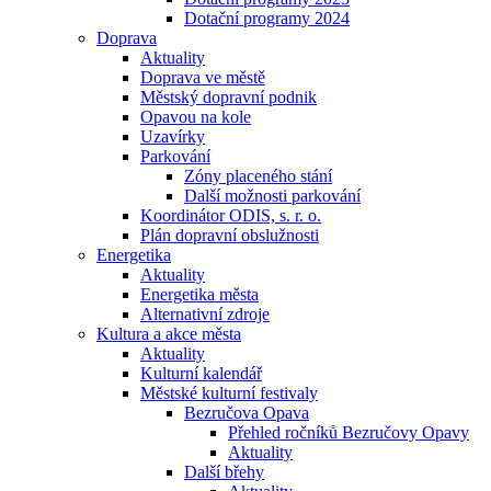
Dotační programy 2024
Doprava
Aktuality
Doprava ve městě
Městský dopravní podnik
Opavou na kole
Uzavírky
Parkování
Zóny placeného stání
Další možnosti parkování
Koordinátor ODIS, s. r. o.
Plán dopravní obslužnosti
Energetika
Aktuality
Energetika města
Alternativní zdroje
Kultura a akce města
Aktuality
Kulturní kalendář
Městské kulturní festivaly
Bezručova Opava
Přehled ročníků Bezručovy Opavy
Aktuality
Další břehy