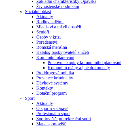
Základní charakteristiky Opavska
Živnostenské podnikání
Sociální oblast
Aktuality
Rodiny s dětmi
Mladiství a mladí dospělí
Senioři
Osoby v krizi
Poradenství
Romská menšina
Katalog poskytovatelů služeb
Komunitní plánování
Pracovní skupiny komunitního plánování
Komunitní plány a jiné dokumenty
Protidrogová politika
Prevence kriminality
Dávkové systémy
Kontakty
Dotační program
Sport
Aktuality
O sportu v Opavě
Profesionální sport
Sportoviště pro rekreační sport
Mapa sportovišť