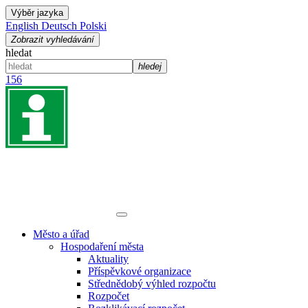
Výběr jazyka
English
Deutsch
Polski
Zobrazit vyhledávání
hledat
hledej
156
Město a úřad
Hospodaření města
Aktuality
Příspěvkové organizace
Střednědobý výhled rozpočtu
Rozpočet