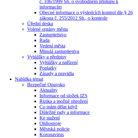
č. 106/1999 Sb. o svobodném přístupu k
informacím
Obecné informace o výsledcích kontrol dle § 26
zákona č. 255/2012 Sb., o kontrole
Úřední deska
Volené orgány města
Zastupitelstvo
Rada
Vedení města
Minulá zastupitestva
Vyhlášky a předpisy
Vyhlášky a nařízení
Poplatky
Zásady a pravidla
Nabídka témat
Bezpečné Opavsko
Aktuality
Informace od složek IZS
Rizika a možné ohrožení
Co mám dělat když
Důležité rady a informace
Ke stažení
Ohňostroje
Městská policie
Koronavirus