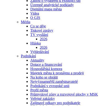
Žádost o vyjádření k existující síti
Územně analytické podklady
Digitální mapa města
Videa
O GIS
Média
Co se děje
Tiskové zprávy
TV vysílání
2026
Hláska
2026
Vyhledávání
Podnikání
Aktuality
Dotace a financování
Hospodářská komora
Majetek města k pronájmu a prodeji
Na koho se obrátit
Nejvýznamnější zaměstnavatelé
Podnikání v evropské unii
Profil města
Průmyslové zóny a rozvojové plochy v MSK
Veřejné zakázky
Zajímavé odkazy pro podnikatele