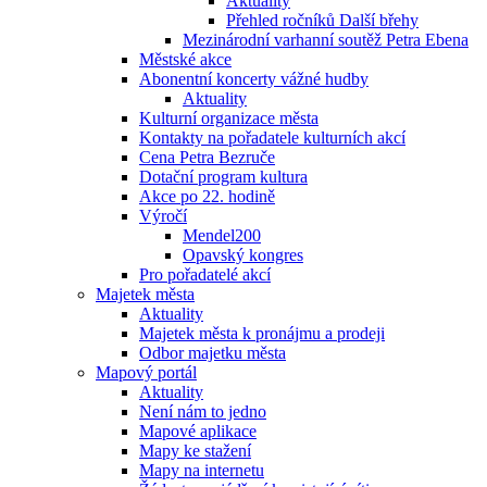
Aktuality
Přehled ročníků Další břehy
Mezinárodní varhanní soutěž Petra Ebena
Městské akce
Abonentní koncerty vážné hudby
Aktuality
Kulturní organizace města
Kontakty na pořadatele kulturních akcí
Cena Petra Bezruče
Dotační program kultura
Akce po 22. hodině
Výročí
Mendel200
Opavský kongres
Pro pořadatelé akcí
Majetek města
Aktuality
Majetek města k pronájmu a prodeji
Odbor majetku města
Mapový portál
Aktuality
Není nám to jedno
Mapové aplikace
Mapy ke stažení
Mapy na internetu