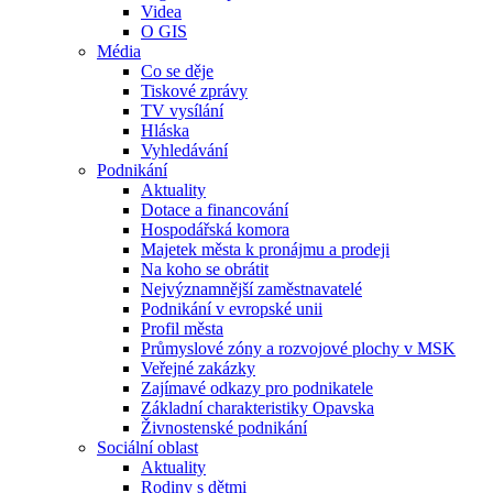
Videa
O GIS
Média
Co se děje
Tiskové zprávy
TV vysílání
Hláska
Vyhledávání
Podnikání
Aktuality
Dotace a financování
Hospodářská komora
Majetek města k pronájmu a prodeji
Na koho se obrátit
Nejvýznamnější zaměstnavatelé
Podnikání v evropské unii
Profil města
Průmyslové zóny a rozvojové plochy v MSK
Veřejné zakázky
Zajímavé odkazy pro podnikatele
Základní charakteristiky Opavska
Živnostenské podnikání
Sociální oblast
Aktuality
Rodiny s dětmi