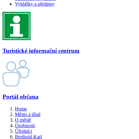
Vyhlášky a předpisy
Turistické informační centrum
Portál občana
Home
Město a úřad
O městě
Osobnosti
Úředníci
Berthold Karl