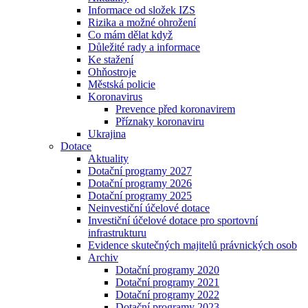
Informace od složek IZS
Rizika a možné ohrožení
Co mám dělat když
Důležité rady a informace
Ke stažení
Ohňostroje
Městská policie
Koronavirus
Prevence před koronavirem
Příznaky koronaviru
Ukrajina
Dotace
Aktuality
Dotační programy 2027
Dotační programy 2026
Dotační programy 2025
Neinvestiční účelové dotace
Investiční účelové dotace pro sportovní
infrastrukturu
Evidence skutečných majitelů právnických osob
Archiv
Dotační programy 2020
Dotační programy 2021
Dotační programy 2022
Dotační programy 2023