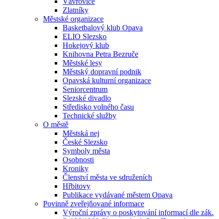
Vávrovice
Zlatníky
Městské organizace
Basketbalový klub Opava
ELIO Slezsko
Hokejový klub
Knihovna Petra Bezruče
Městské lesy
Městský dopravní podnik
Opavská kulturní organizace
Seniorcentrum
Slezské divadlo
Středisko volného času
Technické služby
O městě
Městská nej
České Slezsko
Symboly města
Osobnosti
Kroniky
Členství města ve sdruženích
Hřbitovy
Publikace vydávané městem Opava
Povinně zveřejňované informace
Výroční zprávy o poskytování informací dle zák.