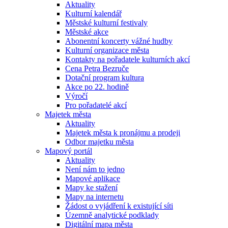
Aktuality
Kulturní kalendář
Městské kulturní festivaly
Městské akce
Abonentní koncerty vážné hudby
Kulturní organizace města
Kontakty na pořadatele kulturních akcí
Cena Petra Bezruče
Dotační program kultura
Akce po 22. hodině
Výročí
Pro pořadatelé akcí
Majetek města
Aktuality
Majetek města k pronájmu a prodeji
Odbor majetku města
Mapový portál
Aktuality
Není nám to jedno
Mapové aplikace
Mapy ke stažení
Mapy na internetu
Žádost o vyjádření k existující síti
Územně analytické podklady
Digitální mapa města