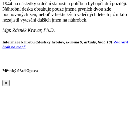
1944 na následky srdeční slabosti a pohřben byl opět dní později.
Náhrobní deska obsahuje pouze jména prvních dvou zde
pochovaných žen, neboť v hektických válečných letech již nikdo
nezajistil vytesání dalších jmen na náhrobek.
Mgr. Zdeněk Kravar, Ph.D.
Informace k hrobu (Městský hřbitov,
skupina 9, arkády, hrob 10)
Zobrazit
hrob na mapě
Městský úřad Opava
×