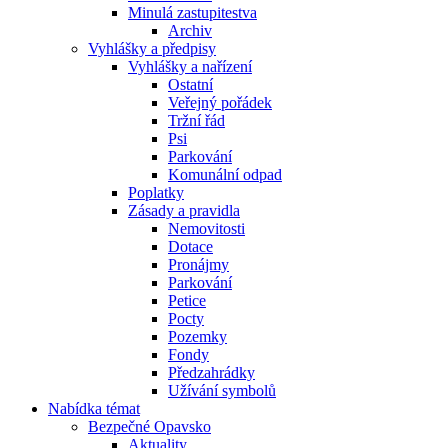
Minulá zastupitestva
Archiv
Vyhlášky a předpisy
Vyhlášky a nařízení
Ostatní
Veřejný pořádek
Tržní řád
Psi
Parkování
Komunální odpad
Poplatky
Zásady a pravidla
Nemovitosti
Dotace
Pronájmy
Parkování
Petice
Pocty
Pozemky
Fondy
Předzahrádky
Užívání symbolů
Nabídka témat
Bezpečné Opavsko
Aktuality