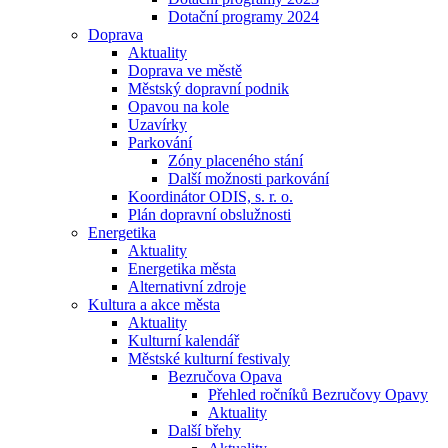
Dotační programy 2024
Doprava
Aktuality
Doprava ve městě
Městský dopravní podnik
Opavou na kole
Uzavírky
Parkování
Zóny placeného stání
Další možnosti parkování
Koordinátor ODIS, s. r. o.
Plán dopravní obslužnosti
Energetika
Aktuality
Energetika města
Alternativní zdroje
Kultura a akce města
Aktuality
Kulturní kalendář
Městské kulturní festivaly
Bezručova Opava
Přehled ročníků Bezručovy Opavy
Aktuality
Další břehy