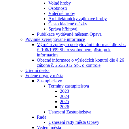
Volné hroby
Osobnosti
Válečné hroby
Architektonicky zajímavé hroby
Často kladené otázky
Správa hřbitovů
Publikace vydávané městem Opava
Povinně zveřejňované informace
Výroční zprávy o poskytování informací dle zák.
č. 106/1999 Sb. o svobodném přístupu k
informacím
Obecné informace o výsledcích kontrol dle § 26
zákona č. 255/2012 Sb., o kontrole
Úřední deska
Volené orgány města
Zastupitelstvo
Termíny zastupitelstva
2023
2024
2025
2026
Usnesení Zastupitelstva
Rada
Usnesení rady města Opavy
Vedení města