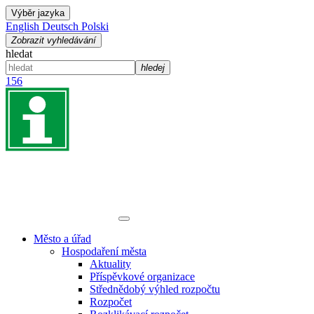
Výběr jazyka
English
Deutsch
Polski
Zobrazit vyhledávání
hledat
hledej
156
Město a úřad
Hospodaření města
Aktuality
Příspěvkové organizace
Střednědobý výhled rozpočtu
Rozpočet