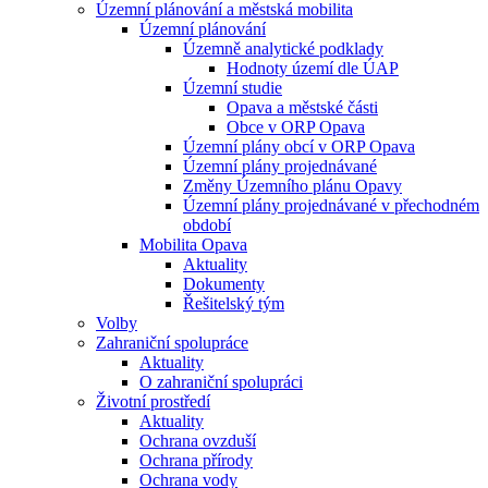
Územní plánování a městská mobilita
Územní plánování
Územně analytické podklady
Hodnoty území dle ÚAP
Územní studie
Opava a městské části
Obce v ORP Opava
Územní plány obcí v ORP Opava
Územní plány projednávané
Změny Územního plánu Opavy
Územní plány projednávané v přechodném
období
Mobilita Opava
Aktuality
Dokumenty
Řešitelský tým
Volby
Zahraniční spolupráce
Aktuality
O zahraniční spolupráci
Životní prostředí
Aktuality
Ochrana ovzduší
Ochrana přírody
Ochrana vody