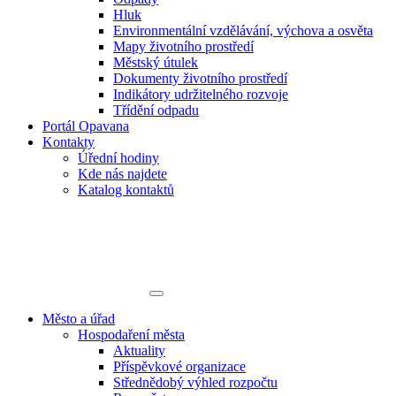
Hluk
Environmentální vzdělávání, výchova a osvěta
Mapy životního prostředí
Městský útulek
Dokumenty životního prostředí
Indikátory udržitelného rozvoje
Třídění odpadu
Portál Opavana
Kontakty
Úřední hodiny
Kde nás najdete
Katalog kontaktů
Město a úřad
Hospodaření města
Aktuality
Příspěvkové organizace
Střednědobý výhled rozpočtu