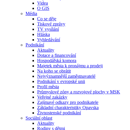
Videa
O GIS
Média
Co se děje
Tiskové zprávy
TV vysílání
Hláska
Vyhledávání
Podnikání
Aktuality
Dotace a financování
Hospodářská komora
Majetek města k pronájmu a prodeji
Na koho se obrátit
Nejvýznamnější zaměstnavatelé
Podnikání v evropské unii
Profil města
Průmyslové zóny a rozvojové plochy v MSK
Veřejné zakázky
Zajímavé odkazy pro podnikatele
Základní charakteristiky Opavska
Živnostenské podnikání
Sociální oblast
Aktuality
Rodiny s dětmi