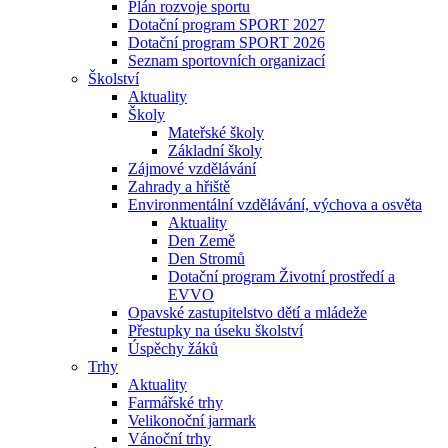
Plán rozvoje sportu
Dotační program SPORT 2027
Dotační program SPORT 2026
Seznam sportovních organizací
Školství
Aktuality
Školy
Mateřské školy
Základní školy
Zájmové vzdělávání
Zahrady a hřiště
Environmentální vzdělávání, výchova a osvěta
Aktuality
Den Země
Den Stromů
Dotační program Životní prostředí a
EVVO
Opavské zastupitelstvo dětí a mládeže
Přestupky na úseku školství
Úspěchy žáků
Trhy
Aktuality
Farmářské trhy
Velikonoční jarmark
Vánoční trhy