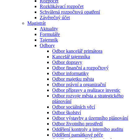
Rozpočet
Rozklikávací rozpočet
Schválená rozpočtová opatření
Závěrečný účet
Magistrát
Aktuality
Formuláře
Tajemník
Odbory
Odbor kancelář primátora
Kancelář tajemníka
Odbor dopravy
Odbor finanční a rozpočtový
Odbor informatiky
Odbor majetku města
Odbor právní a organizační
Odbor přípravy a realizace investic
Odbor rozvoje města a strategického
plánování
Odbor sociálních věcí
Odbor školství
Odbor výstavby a územního plánování
Odbor životního prostředí
Oddělení kontroly a interního auditu
Oddělení památkové péče