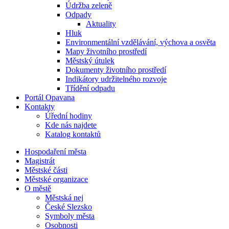
Údržba zeleně
Odpady
Aktuality
Hluk
Environmentální vzdělávání, výchova a osvěta
Mapy životního prostředí
Městský útulek
Dokumenty životního prostředí
Indikátory udržitelného rozvoje
Třídění odpadu
Portál Opavana
Kontakty
Úřední hodiny
Kde nás najdete
Katalog kontaktů
Hospodaření města
Magistrát
Městské části
Městské organizace
O městě
Městská nej
České Slezsko
Symboly města
Osobnosti