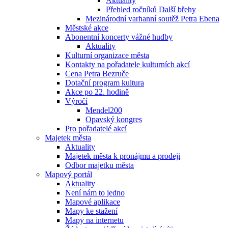
Aktuality
Přehled ročníků Další břehy
Mezinárodní varhanní soutěž Petra Ebena
Městské akce
Abonentní koncerty vážné hudby
Aktuality
Kulturní organizace města
Kontakty na pořadatele kulturních akcí
Cena Petra Bezruče
Dotační program kultura
Akce po 22. hodině
Výročí
Mendel200
Opavský kongres
Pro pořadatelé akcí
Majetek města
Aktuality
Majetek města k pronájmu a prodeji
Odbor majetku města
Mapový portál
Aktuality
Není nám to jedno
Mapové aplikace
Mapy ke stažení
Mapy na internetu