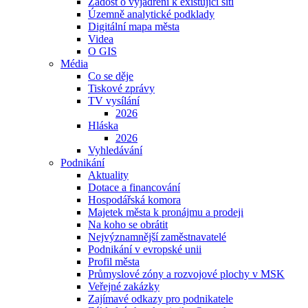
Žádost o vyjádření k existující síti
Územně analytické podklady
Digitální mapa města
Videa
O GIS
Média
Co se děje
Tiskové zprávy
TV vysílání
2026
Hláska
2026
Vyhledávání
Podnikání
Aktuality
Dotace a financování
Hospodářská komora
Majetek města k pronájmu a prodeji
Na koho se obrátit
Nejvýznamnější zaměstnavatelé
Podnikání v evropské unii
Profil města
Průmyslové zóny a rozvojové plochy v MSK
Veřejné zakázky
Zajímavé odkazy pro podnikatele