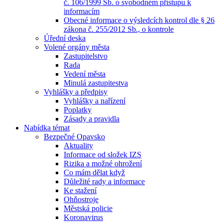
č. 106/1999 Sb. o svobodném přístupu k
informacím
Obecné informace o výsledcích kontrol dle § 26
zákona č. 255/2012 Sb., o kontrole
Úřední deska
Volené orgány města
Zastupitelstvo
Rada
Vedení města
Minulá zastupitestva
Vyhlášky a předpisy
Vyhlášky a nařízení
Poplatky
Zásady a pravidla
Nabídka témat
Bezpečné Opavsko
Aktuality
Informace od složek IZS
Rizika a možné ohrožení
Co mám dělat když
Důležité rady a informace
Ke stažení
Ohňostroje
Městská policie
Koronavirus