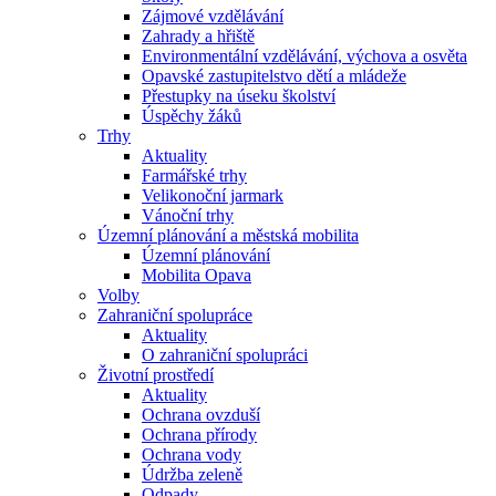
Zájmové vzdělávání
Zahrady a hřiště
Environmentální vzdělávání, výchova a osvěta
Opavské zastupitelstvo dětí a mládeže
Přestupky na úseku školství
Úspěchy žáků
Trhy
Aktuality
Farmářské trhy
Velikonoční jarmark
Vánoční trhy
Územní plánování a městská mobilita
Územní plánování
Mobilita Opava
Volby
Zahraniční spolupráce
Aktuality
O zahraniční spolupráci
Životní prostředí
Aktuality
Ochrana ovzduší
Ochrana přírody
Ochrana vody
Údržba zeleně
Odpady