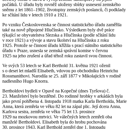
počátků. U úřadu byly rovněž uloženy sbírky usnesení zemského
sněmu z let 1861–1902, životopisy zemských poslanců, či podklady
ke sčítání lidu v letech 1910 a 1921.
Po vzniku Československa se činnost statistického úřadu zaměřila
také na nově připojené Hlučínsko. Výsledkem byly dvě práce
týkající se obyvatelstva Slezska a Hlučínska (podle sčítání lidu
v roce 1921) a vývoje a stavu školství na Hlučínsku z roku
1925. Protože se činnost úřadu křížila s prací státního statistického
úřadu v Praze, usnesla se zemská správní komise v červnu
1925 na jeho zrušení a úřad téhož roku zastavil svou činnost.
Ve svých 53 letech se Karl Berthold 31. května 1921 oženil
s o deset let mladší Elisabeth, vdovou po obchodníku Heinrichu
Rossmanithovi. Narodila se 25. září 1877 v Mikolajicích v rodině
nadlesního Hugo Knorra.
Bertholdovi bydleli v Opavě na Kopečné (dnes Tyršova) č.
23. Manželství bylo bezdětné. Do rodinné hrobky v arkádách byla
jako první pohřbena 4. listopadu 1918 matka Karla Bertholda, Marie
Anna, která zemřela ve věku 82 let na zápal plic. Její dcera Anna,
Karlova sestra, zemřela ve věku 75 let 13. prosince
1929 na mozkovou mrtvici. Ve válečných letech zemřeli oba
manželé Bertholdovi. Elisabeth byla do hrobu pochována
30. prosince 1943. Karl Berthold zemřel dne 1. listopadu