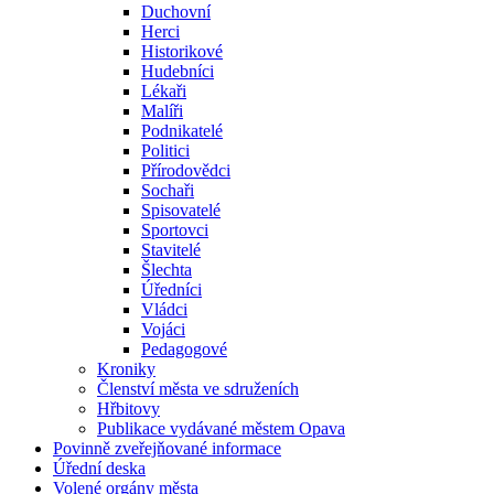
Duchovní
Herci
Historikové
Hudebníci
Lékaři
Malíři
Podnikatelé
Politici
Přírodovědci
Sochaři
Spisovatelé
Sportovci
Stavitelé
Šlechta
Úředníci
Vládci
Vojáci
Pedagogové
Kroniky
Členství města ve sdruženích
Hřbitovy
Publikace vydávané městem Opava
Povinně zveřejňované informace
Úřední deska
Volené orgány města