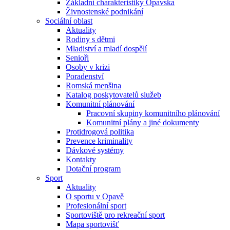
Základní charakteristiky Opavska
Živnostenské podnikání
Sociální oblast
Aktuality
Rodiny s dětmi
Mladiství a mladí dospělí
Senioři
Osoby v krizi
Poradenství
Romská menšina
Katalog poskytovatelů služeb
Komunitní plánování
Pracovní skupiny komunitního plánování
Komunitní plány a jiné dokumenty
Protidrogová politika
Prevence kriminality
Dávkové systémy
Kontakty
Dotační program
Sport
Aktuality
O sportu v Opavě
Profesionální sport
Sportoviště pro rekreační sport
Mapa sportovišť