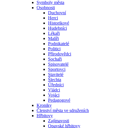
Symboly města
Osobnosti
Duchovní
Herci
Historikové
Hudebníci
Lékaři
Malíři
Podnikatelé
Politici
Přírodovědci
Sochaři
Spisovatelé
Sportovci
Stavitelé
Šlechta
Úředníci
Vládci
Vojáci
Pedagogové
Kroniky
Členství města ve sdruženích
Hřbitovy
Zajímavosti
Opavské hřbitovy