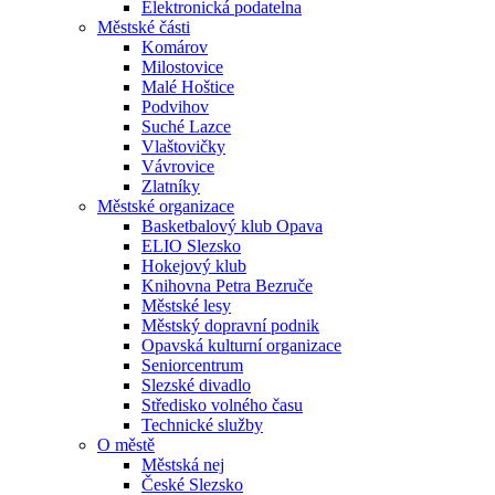
Elektronická podatelna
Městské části
Komárov
Milostovice
Malé Hoštice
Podvihov
Suché Lazce
Vlaštovičky
Vávrovice
Zlatníky
Městské organizace
Basketbalový klub Opava
ELIO Slezsko
Hokejový klub
Knihovna Petra Bezruče
Městské lesy
Městský dopravní podnik
Opavská kulturní organizace
Seniorcentrum
Slezské divadlo
Středisko volného času
Technické služby
O městě
Městská nej
České Slezsko