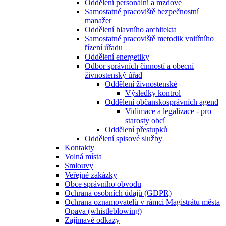
Oddělení personální a mzdové
Samostatné pracoviště bezpečnostní
manažer
Oddělení hlavního architekta
Samostatné pracoviště metodik vnitřního
řízení úřadu
Oddělení energetiky
Odbor správních činností a obecní
živnostenský úřad
Oddělení živnostenské
Výsledky kontrol
Oddělení občanskosprávních agend
Vidimace a legalizace - pro
starosty obcí
Oddělení přestupků
Oddělení spisové služby
Kontakty
Volná místa
Smlouvy
Veřejné zakázky
Obce správního obvodu
Ochrana osobních údajů (GDPR)
Ochrana oznamovatelů v rámci Magistrátu města
Opava (whistleblowing)
Zajímavé odkazy