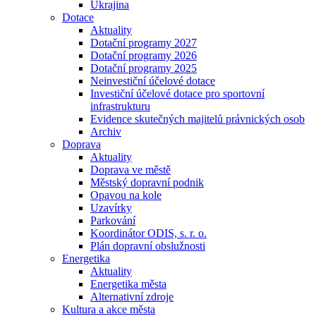
Ukrajina
Dotace
Aktuality
Dotační programy 2027
Dotační programy 2026
Dotační programy 2025
Neinvestiční účelové dotace
Investiční účelové dotace pro sportovní
infrastrukturu
Evidence skutečných majitelů právnických osob
Archiv
Doprava
Aktuality
Doprava ve městě
Městský dopravní podnik
Opavou na kole
Uzavírky
Parkování
Koordinátor ODIS, s. r. o.
Plán dopravní obslužnosti
Energetika
Aktuality
Energetika města
Alternativní zdroje
Kultura a akce města