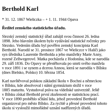
Berthold Karl
* 31. 12. 1867 Wieliczka – + 1. 11. 1944 Opava
Ředitel zemského statistického úřadu.
Slezský zemský statistický úřad zahájil svou činnost 26. ledna
1898. Jeho hlavním úkolem bylo vydávání statistické ročenky pro
Slezsko. Vedením úřadu byl pověřen zemský koncipista Karl
Berthold. Narodil se 31. prosince 1867 ve Wieliczce v Haliči jako
syn úředníka Laurentie Bertholda a jeho manželky Marie Anny,
rozené Zellwegerové. Matka pocházela z Hodonína, kde se narodila
29. září 1836. Do Opavy se přestěhovala po smrti svého manžela
v roce 1891 i se synem a dcerou Annou, která se narodila v Bílsku
(dnes Bielsko, Polsko) 10. března 1854.
Karl navštěvoval polskou základní školu v Bochni a německou
v Bílsku, kde absolvoval i státní gymnázium složil v roce
1885 maturitu. Vystudoval práva na vídeňské univerzitě. Ještě
v Bílsku získal Berthold první zkušenosti se statistickou prací.
V roce 1890 proběhlo sčítání lidu, jehož provedení Berthold
organizoval pro město Bílsko. Za rychlé a přesné provedení tohoto
úkolu si vysloužil mimořádné uznání nadřízených úřadů.