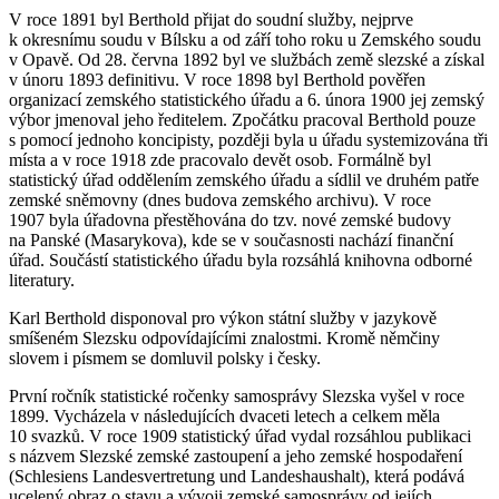
V roce 1891 byl Berthold přijat do soudní služby, nejprve
k okresnímu soudu v Bílsku a od září toho roku u Zemského soudu
v Opavě. Od 28. června 1892 byl ve službách země slezské a získal
v únoru 1893 definitivu. V roce 1898 byl Berthold pověřen
organizací zemského statistického úřadu a 6. února 1900 jej zemský
výbor jmenoval jeho ředitelem. Zpočátku pracoval Berthold pouze
s pomocí jednoho koncipisty, později byla u úřadu systemizována tři
místa a v roce 1918 zde pracovalo devět osob. Formálně byl
statistický úřad oddělením zemského úřadu a sídlil ve druhém patře
zemské sněmovny (dnes budova zemského archivu). V roce
1907 byla úřadovna přestěhována do tzv. nové zemské budovy
na Panské (Masarykova), kde se v současnosti nachází finanční
úřad. Součástí statistického úřadu byla rozsáhlá knihovna odborné
literatury.
Karl Berthold disponoval pro výkon státní služby v jazykově
smíšeném Slezsku odpovídajícími znalostmi. Kromě němčiny
slovem i písmem se domluvil polsky i česky.
První ročník statistické ročenky samosprávy Slezska vyšel v roce
1899. Vycházela v následujících dvaceti letech a celkem měla
10 svazků. V roce 1909 statistický úřad vydal rozsáhlou publikaci
s názvem Slezské zemské zastoupení a jeho zemské hospodaření
(Schlesiens Landesvertretung und Landeshaushalt), která podává
ucelený obraz o stavu a vývoji zemské samosprávy od jejích