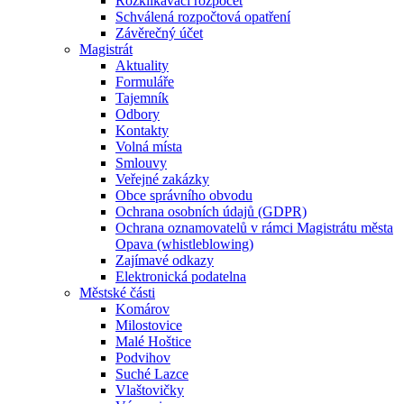
Rozklikávací rozpočet
Schválená rozpočtová opatření
Závěrečný účet
Magistrát
Aktuality
Formuláře
Tajemník
Odbory
Kontakty
Volná místa
Smlouvy
Veřejné zakázky
Obce správního obvodu
Ochrana osobních údajů (GDPR)
Ochrana oznamovatelů v rámci Magistrátu města
Opava (whistleblowing)
Zajímavé odkazy
Elektronická podatelna
Městské části
Komárov
Milostovice
Malé Hoštice
Podvihov
Suché Lazce
Vlaštovičky