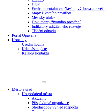
Hluk
Environmentální vzdělávání, výchova a osvěta
Mapy životního prostředí
Městský útulek
Dokumenty životního prostředí
Indikátory udržitelného rozvoje
Třídění odpadu
Portál Opavana
Kontakty
Úřední hodiny
Kde nás najdete
Katalog kontaktů
Město a úřad
Hospodaření města
Aktuality
Příspěvkové organizace
Střednědobý výhled rozpočtu