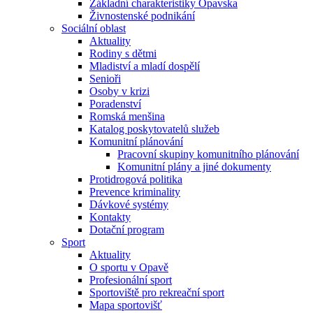
Základní charakteristiky Opavska
Živnostenské podnikání
Sociální oblast
Aktuality
Rodiny s dětmi
Mladiství a mladí dospělí
Senioři
Osoby v krizi
Poradenství
Romská menšina
Katalog poskytovatelů služeb
Komunitní plánování
Pracovní skupiny komunitního plánování
Komunitní plány a jiné dokumenty
Protidrogová politika
Prevence kriminality
Dávkové systémy
Kontakty
Dotační program
Sport
Aktuality
O sportu v Opavě
Profesionální sport
Sportoviště pro rekreační sport
Mapa sportovišť