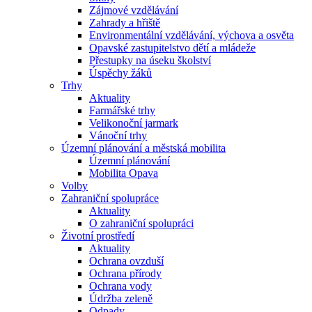
Zájmové vzdělávání
Zahrady a hřiště
Environmentální vzdělávání, výchova a osvěta
Opavské zastupitelstvo dětí a mládeže
Přestupky na úseku školství
Úspěchy žáků
Trhy
Aktuality
Farmářské trhy
Velikonoční jarmark
Vánoční trhy
Územní plánování a městská mobilita
Územní plánování
Mobilita Opava
Volby
Zahraniční spolupráce
Aktuality
O zahraniční spolupráci
Životní prostředí
Aktuality
Ochrana ovzduší
Ochrana přírody
Ochrana vody
Údržba zeleně
Odpady