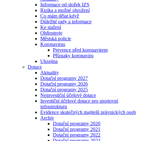
Informace od složek IZS
Rizika a možné ohrožení
Co mám dělat když
Důležité rady a informace
Ke stažení
Ohňostroje
Městská policie
Koronavirus
Prevence před koronavirem
Příznaky koronaviru
Ukrajina
Dotace
Aktuality
Dotační programy 2027
Dotační programy 2026
Dotační programy 2025
Neinvestiční účelové dotace
Investiční účelové dotace pro sportovní
infrastrukturu
Evidence skutečných majitelů právnických osob
Archiv
Dotační programy 2020
Dotační programy 2021
Dotační programy 2022
Dotační programy 2023