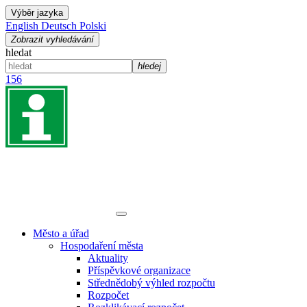
Výběr jazyka
English
Deutsch
Polski
Zobrazit vyhledávání
hledat
hledej
156
Město a úřad
Hospodaření města
Aktuality
Příspěvkové organizace
Střednědobý výhled rozpočtu
Rozpočet