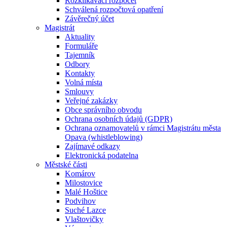
Rozklikávací rozpočet
Schválená rozpočtová opatření
Závěrečný účet
Magistrát
Aktuality
Formuláře
Tajemník
Odbory
Kontakty
Volná místa
Smlouvy
Veřejné zakázky
Obce správního obvodu
Ochrana osobních údajů (GDPR)
Ochrana oznamovatelů v rámci Magistrátu města
Opava (whistleblowing)
Zajímavé odkazy
Elektronická podatelna
Městské části
Komárov
Milostovice
Malé Hoštice
Podvihov
Suché Lazce
Vlaštovičky