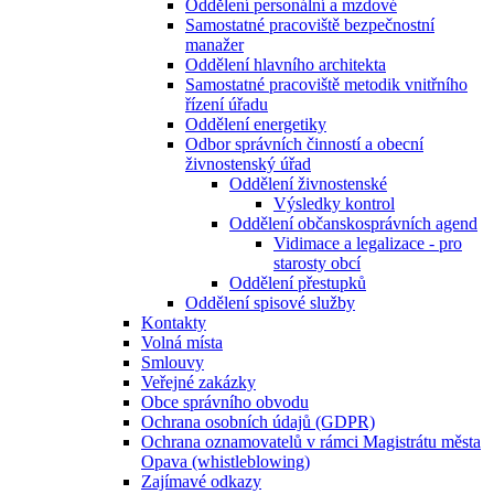
Oddělení personální a mzdové
Samostatné pracoviště bezpečnostní
manažer
Oddělení hlavního architekta
Samostatné pracoviště metodik vnitřního
řízení úřadu
Oddělení energetiky
Odbor správních činností a obecní
živnostenský úřad
Oddělení živnostenské
Výsledky kontrol
Oddělení občanskosprávních agend
Vidimace a legalizace - pro
starosty obcí
Oddělení přestupků
Oddělení spisové služby
Kontakty
Volná místa
Smlouvy
Veřejné zakázky
Obce správního obvodu
Ochrana osobních údajů (GDPR)
Ochrana oznamovatelů v rámci Magistrátu města
Opava (whistleblowing)
Zajímavé odkazy