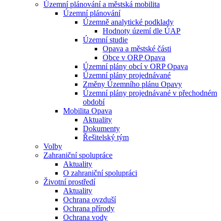
Územní plánování a městská mobilita
Územní plánování
Územně analytické podklady
Hodnoty území dle ÚAP
Územní studie
Opava a městské části
Obce v ORP Opava
Územní plány obcí v ORP Opava
Územní plány projednávané
Změny Územního plánu Opavy
Územní plány projednávané v přechodném
období
Mobilita Opava
Aktuality
Dokumenty
Řešitelský tým
Volby
Zahraniční spolupráce
Aktuality
O zahraniční spolupráci
Životní prostředí
Aktuality
Ochrana ovzduší
Ochrana přírody
Ochrana vody