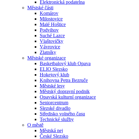
Elektronická podatelna
Městské části
Komárov
Milostovice
Malé Hoštice
Podvihov
Suché Lazce
Vlaštovičky
Vávrovice
Zlatníky
Městské organizace
Basketbalový klub Opava
ELIO Slezsko
Hokejový klub
Knihovna Petra Bezruče
Městské lesy
Městský dopravní podnik
Opavská kulturní organizace
Seniorcentrum
Slezské divadlo
Středisko volného času
Technické služby
O městě
Městská nej
České Slezsko