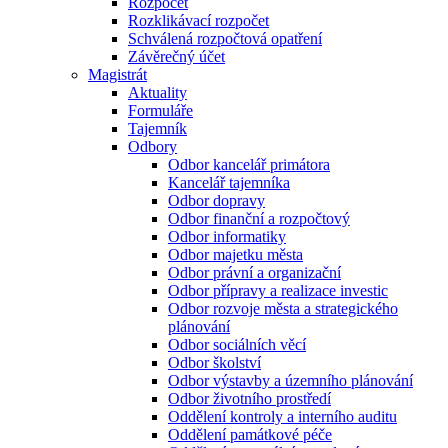
Rozpočet
Rozklikávací rozpočet
Schválená rozpočtová opatření
Závěrečný účet
Magistrát
Aktuality
Formuláře
Tajemník
Odbory
Odbor kancelář primátora
Kancelář tajemníka
Odbor dopravy
Odbor finanční a rozpočtový
Odbor informatiky
Odbor majetku města
Odbor právní a organizační
Odbor přípravy a realizace investic
Odbor rozvoje města a strategického
plánování
Odbor sociálních věcí
Odbor školství
Odbor výstavby a územního plánování
Odbor životního prostředí
Oddělení kontroly a interního auditu
Oddělení památkové péče