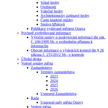
Volné hroby
Osobnosti
Válečné hroby
Architektonicky zajímavé hroby
Často kladené otázky
Správa hřbitovů
Publikace vydávané městem Opava
Povinně zveřejňované informace
Výroční zprávy o poskytování informací dle zák.
č. 106/1999 Sb. o svobodném přístupu k
informacím
Obecné informace o výsledcích kontrol dle § 26
zákona č. 255/2012 Sb., o kontrole
Úřední deska
Volené orgány města
Zastupitelstvo
Termíny zastupitelstva
2023
2024
2025
2026
Usnesení Zastupitelstva
Rada
Usnesení rady města Opavy
Vedení města