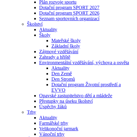
Plán rozvoje sportu
Dotační program SPORT 2027
Dotační program SPORT 2026
Seznam sportovních organizací
Školství
Aktuality
Školy
Mateřské školy
Základní školy
Zájmové vzdělávání
Zahrady a hřiště
Environmentální vzdělávání, výchova a osvěta
Aktuality
Den Země
Den Stromů
Dotační program Životní prostředí a
EVVO
Opavské zastupitelstvo dětí a mládeže
Přestupky na úseku školství
Úspěchy žáků
Trhy
Aktuality
Farmářské trhy
Velikonoční jarmark
Vánoční trhy