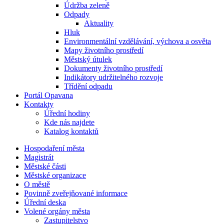
Údržba zeleně
Odpady
Aktuality
Hluk
Environmentální vzdělávání, výchova a osvěta
Mapy životního prostředí
Městský útulek
Dokumenty životního prostředí
Indikátory udržitelného rozvoje
Třídění odpadu
Portál Opavana
Kontakty
Úřední hodiny
Kde nás najdete
Katalog kontaktů
Hospodaření města
Magistrát
Městské části
Městské organizace
O městě
Povinně zveřejňované informace
Úřední deska
Volené orgány města
Zastupitelstvo