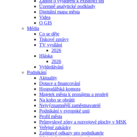
Žádost o vyjádření k existující síti
Územně analytické podklady
Digitální mapa města
Videa
O GIS
Média
Co se děje
Tiskové zprávy
TV vysílání
2026
Hláska
2026
Vyhledávání
Podnikání
Aktuality
Dotace a financování
Hospodářská komora
Majetek města k pronájmu a prodeji
Na koho se obrátit
Nejvýznamnější zaměstnavatelé
Podnikání v evropské unii
Profil města
Průmyslové zóny a rozvojové plochy v MSK
Veřejné zakázky
Zajímavé odkazy pro podnikatele