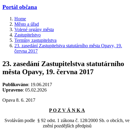
Portál občana
Home
Město a úřad
Volené orgány města
Zastupitelstvo
Termíny zastupitelstva
23. zasedání Zastupitelstva statutárního města Opavy, 19.
června 2017
23. zasedání Zastupitelstva statutárního
města Opavy, 19. června 2017
Publikováno
: 19.06.2017
Upraveno
: 05.02.2026
Opava 8. 6. 2017
P O Z V Á N K A
Svolávám podle § 92 odst. 1 zákona č. 128/2000 Sb. o obcích, ve
znění pozdějších předpisů