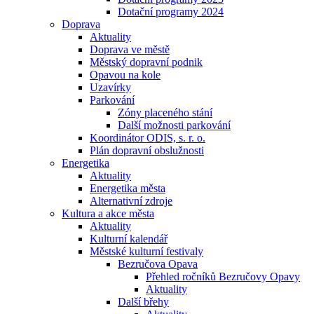
Dotační programy 2024
Doprava
Aktuality
Doprava ve městě
Městský dopravní podnik
Opavou na kole
Uzavírky
Parkování
Zóny placeného stání
Další možnosti parkování
Koordinátor ODIS, s. r. o.
Plán dopravní obslužnosti
Energetika
Aktuality
Energetika města
Alternativní zdroje
Kultura a akce města
Aktuality
Kulturní kalendář
Městské kulturní festivaly
Bezručova Opava
Přehled ročníků Bezručovy Opavy
Aktuality
Další břehy