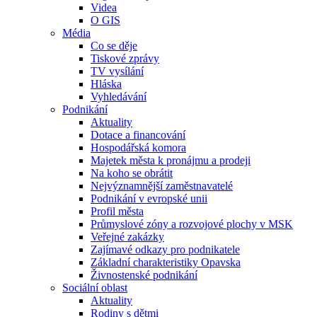
Videa
O GIS
Média
Co se děje
Tiskové zprávy
TV vysílání
Hláska
Vyhledávání
Podnikání
Aktuality
Dotace a financování
Hospodářská komora
Majetek města k pronájmu a prodeji
Na koho se obrátit
Nejvýznamnější zaměstnavatelé
Podnikání v evropské unii
Profil města
Průmyslové zóny a rozvojové plochy v MSK
Veřejné zakázky
Zajímavé odkazy pro podnikatele
Základní charakteristiky Opavska
Živnostenské podnikání
Sociální oblast
Aktuality
Rodiny s dětmi