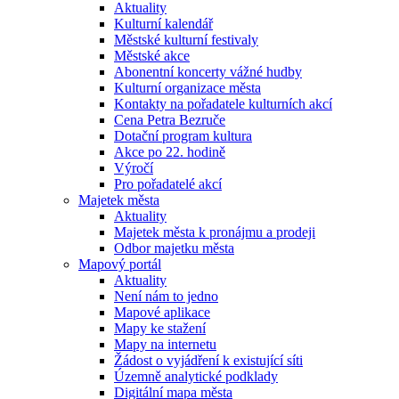
Aktuality
Kulturní kalendář
Městské kulturní festivaly
Městské akce
Abonentní koncerty vážné hudby
Kulturní organizace města
Kontakty na pořadatele kulturních akcí
Cena Petra Bezruče
Dotační program kultura
Akce po 22. hodině
Výročí
Pro pořadatelé akcí
Majetek města
Aktuality
Majetek města k pronájmu a prodeji
Odbor majetku města
Mapový portál
Aktuality
Není nám to jedno
Mapové aplikace
Mapy ke stažení
Mapy na internetu
Žádost o vyjádření k existující síti
Územně analytické podklady
Digitální mapa města