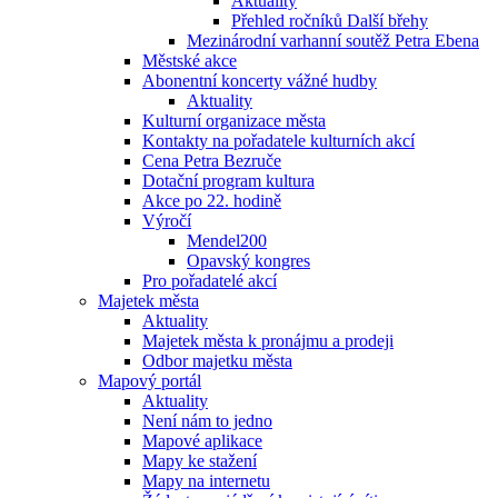
Aktuality
Přehled ročníků Další břehy
Mezinárodní varhanní soutěž Petra Ebena
Městské akce
Abonentní koncerty vážné hudby
Aktuality
Kulturní organizace města
Kontakty na pořadatele kulturních akcí
Cena Petra Bezruče
Dotační program kultura
Akce po 22. hodině
Výročí
Mendel200
Opavský kongres
Pro pořadatelé akcí
Majetek města
Aktuality
Majetek města k pronájmu a prodeji
Odbor majetku města
Mapový portál
Aktuality
Není nám to jedno
Mapové aplikace
Mapy ke stažení
Mapy na internetu