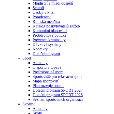
Mladiství a mladí dospělí
Senioři
Osoby v krizi
Poradenství
Romská menšina
Katalog poskytovatelů služeb
Komunitní plánování
Protidrogová politika
Prevence kriminality
Dávkové systémy
Kontakty
Dotační program
Sport
Aktuality
O sportu v Opavě
Profesionální sport
Sportoviště pro rekreační sport
Mapa sportovišť
Plán rozvoje sportu
Dotační program SPORT 2027
Dotační program SPORT 2026
Seznam sportovních organizací
Školství
Aktuality
Školy