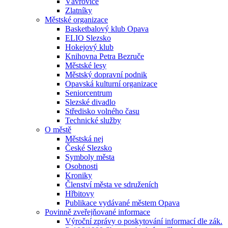
Vávrovice
Zlatníky
Městské organizace
Basketbalový klub Opava
ELIO Slezsko
Hokejový klub
Knihovna Petra Bezruče
Městské lesy
Městský dopravní podnik
Opavská kulturní organizace
Seniorcentrum
Slezské divadlo
Středisko volného času
Technické služby
O městě
Městská nej
České Slezsko
Symboly města
Osobnosti
Kroniky
Členství města ve sdruženích
Hřbitovy
Publikace vydávané městem Opava
Povinně zveřejňované informace
Výroční zprávy o poskytování informací dle zák.