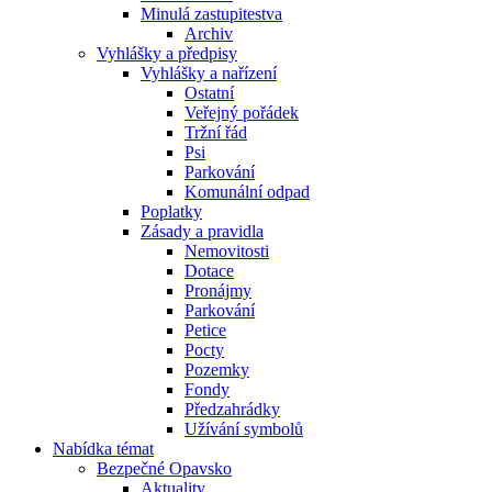
Minulá zastupitestva
Archiv
Vyhlášky a předpisy
Vyhlášky a nařízení
Ostatní
Veřejný pořádek
Tržní řád
Psi
Parkování
Komunální odpad
Poplatky
Zásady a pravidla
Nemovitosti
Dotace
Pronájmy
Parkování
Petice
Pocty
Pozemky
Fondy
Předzahrádky
Užívání symbolů
Nabídka témat
Bezpečné Opavsko
Aktuality