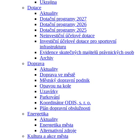
Ukrajina
Dotace
Aktuality
Dotační programy 2027
Dotační programy 2026
Dotační programy 2025
Neinvestiční účelové dotace
Investiční účelové dotace pro sportovní
infrastrukturu
Evidence skutečných majitelů právnických osob
Archiv
Doprava
Aktuality
Doprava ve městě
Městský dopravní podnik
Opavou na kole
Uzavírky
Parkování
Koordinátor ODIS, s. r. o.
Plán dopravní obslužnosti
Energetika
Aktuality
Energetika města
Alternativní zdroje
Kultura a akce města