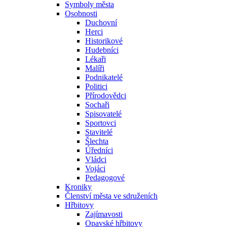
Symboly města
Osobnosti
Duchovní
Herci
Historikové
Hudebníci
Lékaři
Malíři
Podnikatelé
Politici
Přírodovědci
Sochaři
Spisovatelé
Sportovci
Stavitelé
Šlechta
Úředníci
Vládci
Vojáci
Pedagogové
Kroniky
Členství města ve sdruženích
Hřbitovy
Zajímavosti
Opavské hřbitovy