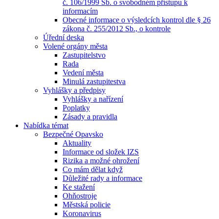
č. 106/1999 Sb. o svobodném přístupu k
informacím
Obecné informace o výsledcích kontrol dle § 26
zákona č. 255/2012 Sb., o kontrole
Úřední deska
Volené orgány města
Zastupitelstvo
Rada
Vedení města
Minulá zastupitestva
Vyhlášky a předpisy
Vyhlášky a nařízení
Poplatky
Zásady a pravidla
Nabídka témat
Bezpečné Opavsko
Aktuality
Informace od složek IZS
Rizika a možné ohrožení
Co mám dělat když
Důležité rady a informace
Ke stažení
Ohňostroje
Městská policie
Koronavirus