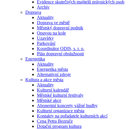
Evidence skutečných majitelů právnických osob
Archiv
Doprava
Aktuality
Doprava ve městě
Městský dopravní podnik
Opavou na kole
Uzavírky
Parkování
Koordinátor ODIS, s. r. o.
Plán dopravní obslužnosti
Energetika
Aktuality
Energetika města
Alternativní zdroje
Kultura a akce města
Aktuality
Kulturní kalendář
Městské kulturní festivaly
Městské akce
Abonentní koncerty vážné hudby
Kulturní organizace města
Kontakty na pořadatele kulturních akcí
Cena Petra Bezruče
Dotační program kultura