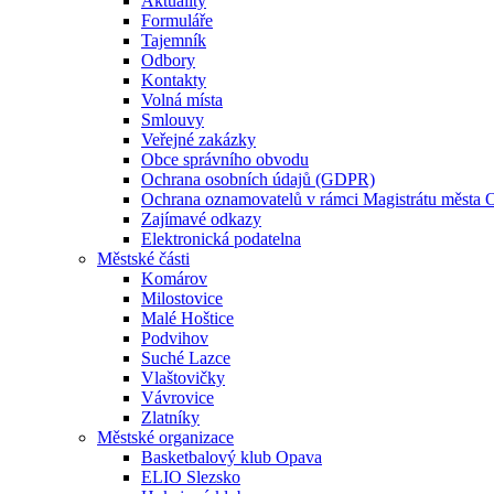
Aktuality
Formuláře
Tajemník
Odbory
Kontakty
Volná místa
Smlouvy
Veřejné zakázky
Obce správního obvodu
Ochrana osobních údajů (GDPR)
Ochrana oznamovatelů v rámci Magistrátu města 
Zajímavé odkazy
Elektronická podatelna
Městské části
Komárov
Milostovice
Malé Hoštice
Podvihov
Suché Lazce
Vlaštovičky
Vávrovice
Zlatníky
Městské organizace
Basketbalový klub Opava
ELIO Slezsko