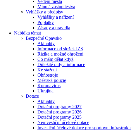
Vedení města
Minulá zastupitestva
Vyhlášky a předpisy
Vyhlášky a nařízení
Poplatky
Zásady a pravidla
Nabídka témat
Bezpečné Opavsko
Aktuality
Informace od složek IZS
Rizika a možné ohrožení
Co mám dělat když
Důležité rady a informace
Ke stažení
Ohňostroje
Městská policie
Koronavirus
Ukrajina
Dotace
Aktuality
Dotační programy 2027
Dotační programy 2026
Dotační programy 2025
Neinvestiční účelové dotace
Investiční účelové dotace pro sportovní infrastrukt