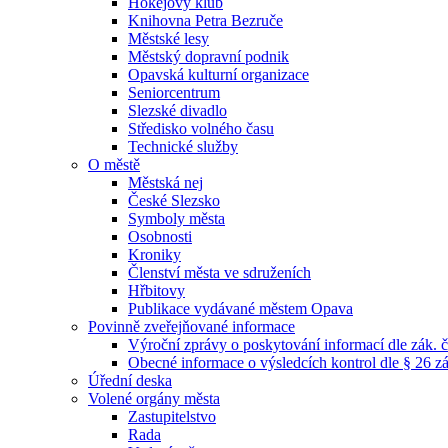
Hokejový klub
Knihovna Petra Bezruče
Městské lesy
Městský dopravní podnik
Opavská kulturní organizace
Seniorcentrum
Slezské divadlo
Středisko volného času
Technické služby
O městě
Městská nej
České Slezsko
Symboly města
Osobnosti
Kroniky
Členství města ve sdruženích
Hřbitovy
Publikace vydávané městem Opava
Povinně zveřejňované informace
Výroční zprávy o poskytování informací dle zák. 
Obecné informace o výsledcích kontrol dle § 26 zá
Úřední deska
Volené orgány města
Zastupitelstvo
Rada