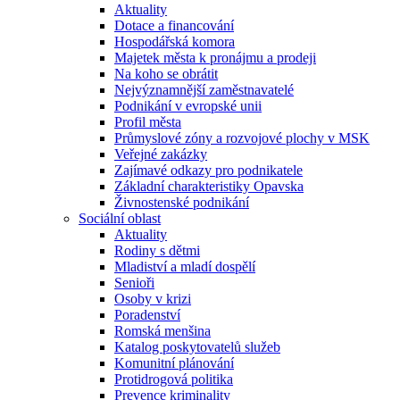
Aktuality
Dotace a financování
Hospodářská komora
Majetek města k pronájmu a prodeji
Na koho se obrátit
Nejvýznamnější zaměstnavatelé
Podnikání v evropské unii
Profil města
Průmyslové zóny a rozvojové plochy v MSK
Veřejné zakázky
Zajímavé odkazy pro podnikatele
Základní charakteristiky Opavska
Živnostenské podnikání
Sociální oblast
Aktuality
Rodiny s dětmi
Mladiství a mladí dospělí
Senioři
Osoby v krizi
Poradenství
Romská menšina
Katalog poskytovatelů služeb
Komunitní plánování
Protidrogová politika
Prevence kriminality