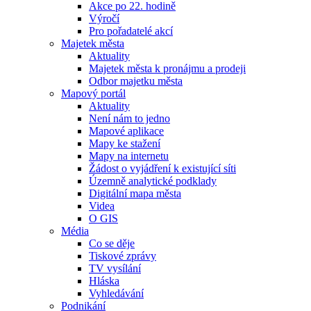
Akce po 22. hodině
Výročí
Pro pořadatelé akcí
Majetek města
Aktuality
Majetek města k pronájmu a prodeji
Odbor majetku města
Mapový portál
Aktuality
Není nám to jedno
Mapové aplikace
Mapy ke stažení
Mapy na internetu
Žádost o vyjádření k existující síti
Územně analytické podklady
Digitální mapa města
Videa
O GIS
Média
Co se děje
Tiskové zprávy
TV vysílání
Hláska
Vyhledávání
Podnikání