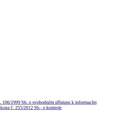
č. 106/1999 Sb. o svobodném přístupu k informacím
kona č. 255/2012 Sb., o kontrole