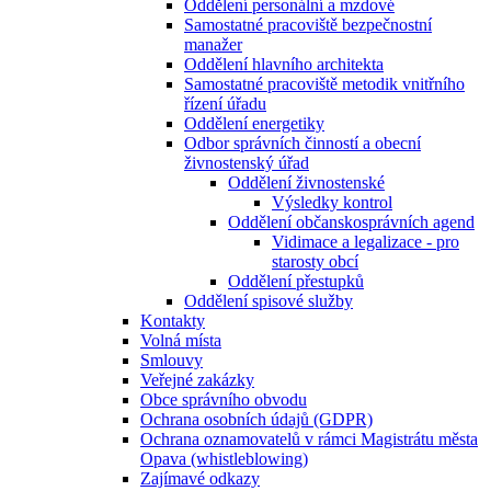
Oddělení personální a mzdové
Samostatné pracoviště bezpečnostní
manažer
Oddělení hlavního architekta
Samostatné pracoviště metodik vnitřního
řízení úřadu
Oddělení energetiky
Odbor správních činností a obecní
živnostenský úřad
Oddělení živnostenské
Výsledky kontrol
Oddělení občanskosprávních agend
Vidimace a legalizace - pro
starosty obcí
Oddělení přestupků
Oddělení spisové služby
Kontakty
Volná místa
Smlouvy
Veřejné zakázky
Obce správního obvodu
Ochrana osobních údajů (GDPR)
Ochrana oznamovatelů v rámci Magistrátu města
Opava (whistleblowing)
Zajímavé odkazy