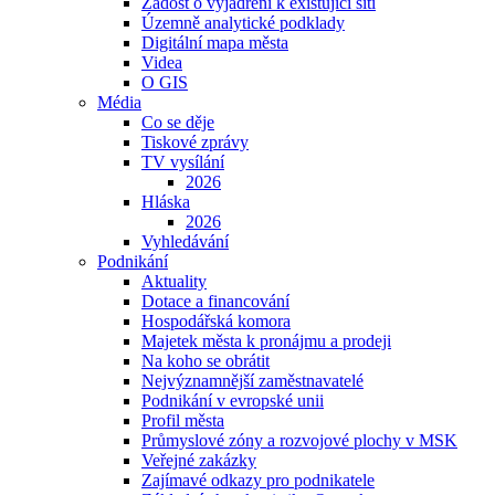
Žádost o vyjádření k existující síti
Územně analytické podklady
Digitální mapa města
Videa
O GIS
Média
Co se děje
Tiskové zprávy
TV vysílání
2026
Hláska
2026
Vyhledávání
Podnikání
Aktuality
Dotace a financování
Hospodářská komora
Majetek města k pronájmu a prodeji
Na koho se obrátit
Nejvýznamnější zaměstnavatelé
Podnikání v evropské unii
Profil města
Průmyslové zóny a rozvojové plochy v MSK
Veřejné zakázky
Zajímavé odkazy pro podnikatele