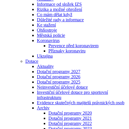
Informace od složek IZS
Rizika a možné ohrožení
Co mám dělat když
Důležité rady a informace
Ke stažení
Ohňostroje
Městská policie
Koronavirus
Prevence před koronavirem
Příznaky koronaviru
Ukrajina
Dotace
Aktuality
Dotační programy 2027
Dotační programy 2026
Dotační programy 2025
Neinvestiční účelové dotace
Investiční účelové dotace pro sportovní
infrastrukturu
Evidence skutečných majitelů právnických osob
Archiv
Dotační programy 2020
Dotační programy 2021
Dotační programy 2022
Dotační programy 2023