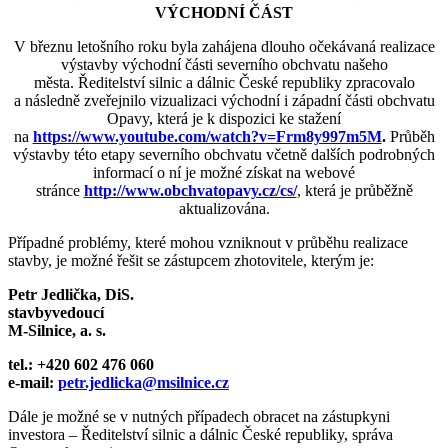
VÝCHODNÍ ČÁST
V březnu letošního roku byla zahájena dlouho očekávaná realizace
výstavby východní části severního obchvatu našeho
města.
Ředitelství silnic a dálnic České republiky zpracovalo
a následně zveřejnilo vizualizaci východní i západní části obchvatu
Opavy, která je k dispozici ke stažení
na
https://www.youtube.com/watch?v=Frm8y997m5M
.
Průběh
výstavby této etapy severního obchvatu včetně dalších podrobných
informací o ní je možné získat na webové
stránce
http://www.obchvatopavy.cz/cs/
, která je průběžně
aktualizována.
Případné problémy, které mohou vzniknout v průběhu realizace
stavby, je možné řešit se zástupcem zhotovitele, kterým je:
Petr Jedlička, DiS.
stavbyvedoucí
M-Silnice, a. s.
tel.: +420 602 476 060
e-mail:
petr.jedlicka@msilnice.cz
Dále je možné se v nutných případech obracet na zástupkyni
investora – Ředitelství silnic a dálnic České republiky, správa