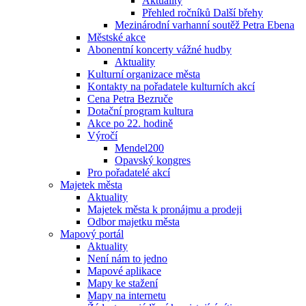
Aktuality
Přehled ročníků Další břehy
Mezinárodní varhanní soutěž Petra Ebena
Městské akce
Abonentní koncerty vážné hudby
Aktuality
Kulturní organizace města
Kontakty na pořadatele kulturních akcí
Cena Petra Bezruče
Dotační program kultura
Akce po 22. hodině
Výročí
Mendel200
Opavský kongres
Pro pořadatelé akcí
Majetek města
Aktuality
Majetek města k pronájmu a prodeji
Odbor majetku města
Mapový portál
Aktuality
Není nám to jedno
Mapové aplikace
Mapy ke stažení
Mapy na internetu