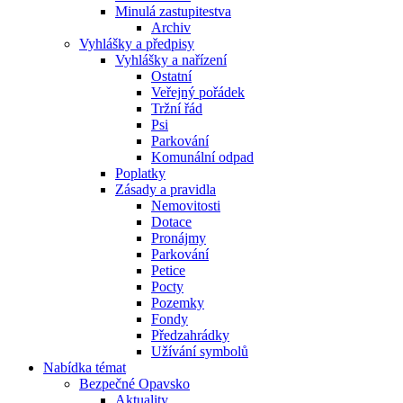
Minulá zastupitestva
Archiv
Vyhlášky a předpisy
Vyhlášky a nařízení
Ostatní
Veřejný pořádek
Tržní řád
Psi
Parkování
Komunální odpad
Poplatky
Zásady a pravidla
Nemovitosti
Dotace
Pronájmy
Parkování
Petice
Pocty
Pozemky
Fondy
Předzahrádky
Užívání symbolů
Nabídka témat
Bezpečné Opavsko
Aktuality