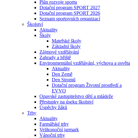
Plán rozvoje sportu
Dotační program SPORT 2027
Dotační program SPORT 2026
Seznam sportovních organizací
Školství
Aktuality
Školy
Mateřské školy
Základní školy
Zájmové vzdělávání
Zahrady a hřiště
Environmentální vzdělávání, výchova a osvěta
Aktuality
Den Země
Den Stromů
Dotační program Životní prostředí a
EVVO
Opavské zastupitelstvo dětí a mládeže
Přestupky na úseku školství
Úspěchy žáků
Trhy
Aktuality
Farmářské trhy
Velikonoční jarmark
Vánoční trhy