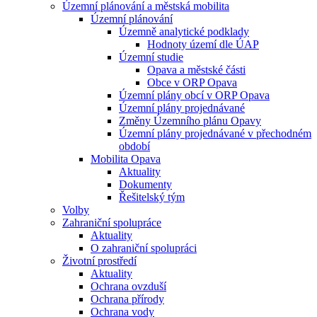
Územní plánování a městská mobilita
Územní plánování
Územně analytické podklady
Hodnoty území dle ÚAP
Územní studie
Opava a městské části
Obce v ORP Opava
Územní plány obcí v ORP Opava
Územní plány projednávané
Změny Územního plánu Opavy
Územní plány projednávané v přechodném
období
Mobilita Opava
Aktuality
Dokumenty
Řešitelský tým
Volby
Zahraniční spolupráce
Aktuality
O zahraniční spolupráci
Životní prostředí
Aktuality
Ochrana ovzduší
Ochrana přírody
Ochrana vody