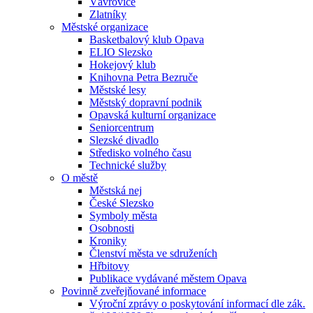
Vávrovice
Zlatníky
Městské organizace
Basketbalový klub Opava
ELIO Slezsko
Hokejový klub
Knihovna Petra Bezruče
Městské lesy
Městský dopravní podnik
Opavská kulturní organizace
Seniorcentrum
Slezské divadlo
Středisko volného času
Technické služby
O městě
Městská nej
České Slezsko
Symboly města
Osobnosti
Kroniky
Členství města ve sdruženích
Hřbitovy
Publikace vydávané městem Opava
Povinně zveřejňované informace
Výroční zprávy o poskytování informací dle zák.