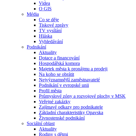
Videa
O GIS
Média
Co se děje
Tiskové zprávy
TV vysílání
Hláska
Vyhledávání
Podnikání
Aktuality
Dotace a financování
Hospodářská komora
Majetek města k pronájmu a prodeji
Na koho se obrátit
Nejvýznamnější zaměstnavatelé
Podnikání v evropské unii
Profil města
Průmyslové zóny a rozvojové plochy v MSK
Veřejné zakázky
Zajímavé odkazy pro podnikatele
Základní charakteristiky Opavska
Živnostenské podnikání
Sociální oblast
Aktuality
Rodiny s dětmi