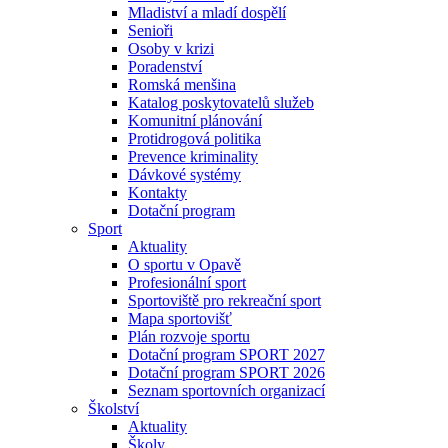
Mladiství a mladí dospělí
Senioři
Osoby v krizi
Poradenství
Romská menšina
Katalog poskytovatelů služeb
Komunitní plánování
Protidrogová politika
Prevence kriminality
Dávkové systémy
Kontakty
Dotační program
Sport
Aktuality
O sportu v Opavě
Profesionální sport
Sportoviště pro rekreační sport
Mapa sportovišť
Plán rozvoje sportu
Dotační program SPORT 2027
Dotační program SPORT 2026
Seznam sportovních organizací
Školství
Aktuality
Školy