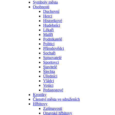
Symboly města
Osobnosti
Duchovní
Herci
Historikové
Hudebníci
Lékaři
Malíři
Podnikatelé
Politici
Přírodovědci
Sochaři
Spisovatelé
Sportovci
Stavitelé
Šlechta
Úředníci
Vládci
Vojáci
Pedagogové
Kroniky
Členství města ve sdruženích
Hřbitovy
Zajímavosti
Opavské hřbitovy