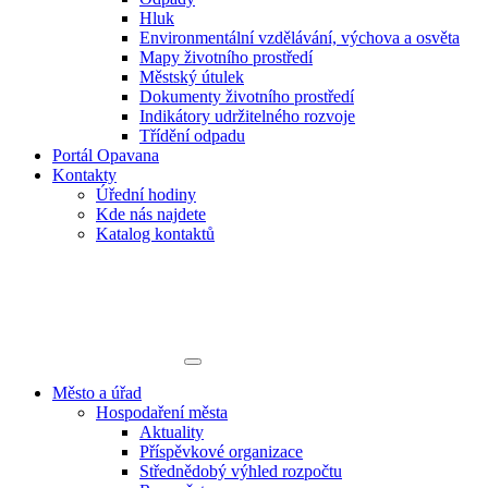
Hluk
Environmentální vzdělávání, výchova a osvěta
Mapy životního prostředí
Městský útulek
Dokumenty životního prostředí
Indikátory udržitelného rozvoje
Třídění odpadu
Portál Opavana
Kontakty
Úřední hodiny
Kde nás najdete
Katalog kontaktů
Město a úřad
Hospodaření města
Aktuality
Příspěvkové organizace
Střednědobý výhled rozpočtu