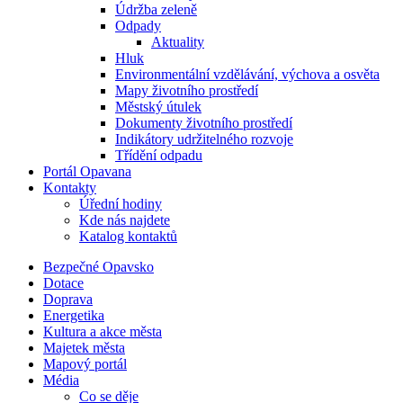
Údržba zeleně
Odpady
Aktuality
Hluk
Environmentální vzdělávání, výchova a osvěta
Mapy životního prostředí
Městský útulek
Dokumenty životního prostředí
Indikátory udržitelného rozvoje
Třídění odpadu
Portál Opavana
Kontakty
Úřední hodiny
Kde nás najdete
Katalog kontaktů
Bezpečné Opavsko
Dotace
Doprava
Energetika
Kultura a akce města
Majetek města
Mapový portál
Média
Co se děje