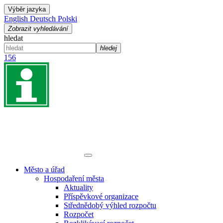
Výběr jazyka
English
Deutsch
Polski
Zobrazit vyhledávání
hledat
hledej
156
Město a úřad
Hospodaření města
Aktuality
Příspěvkové organizace
Střednědobý výhled rozpočtu
Rozpočet