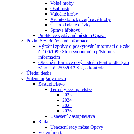
Volné hroby
Osobnosti
Válečné hroby
Architektonicky zajímavé hroby
Často kladené otázky
Správa hřbitovů
Publikace vydávané městem Opava
Povinně zveřejňované informace
Výroční zprávy o poskytování informací dle zák.
č. 106/1999 Sb. o svobodném přístupu k
informacím
Obecné informace o výsledcích kontrol dle § 26
zákona č. 255/2012 Sb., o kontrole
Úřední deska
Volené orgány města
Zastupitelstvo
Termíny zastupitelstva
2023
2024
2025
2026
Usnesení Zastupitelstva
Rada
Usnesení rady města Opavy
Vedení města