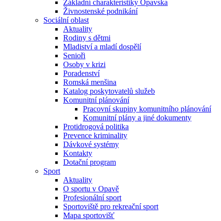
Základní charakteristiky Opavska
Živnostenské podnikání
Sociální oblast
Aktuality
Rodiny s dětmi
Mladiství a mladí dospělí
Senioři
Osoby v krizi
Poradenství
Romská menšina
Katalog poskytovatelů služeb
Komunitní plánování
Pracovní skupiny komunitního plánování
Komunitní plány a jiné dokumenty
Protidrogová politika
Prevence kriminality
Dávkové systémy
Kontakty
Dotační program
Sport
Aktuality
O sportu v Opavě
Profesionální sport
Sportoviště pro rekreační sport
Mapa sportovišť