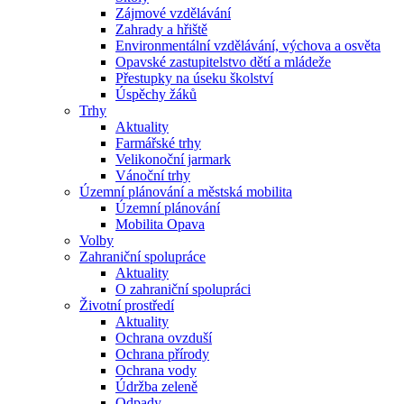
Zájmové vzdělávání
Zahrady a hřiště
Environmentální vzdělávání, výchova a osvěta
Opavské zastupitelstvo dětí a mládeže
Přestupky na úseku školství
Úspěchy žáků
Trhy
Aktuality
Farmářské trhy
Velikonoční jarmark
Vánoční trhy
Územní plánování a městská mobilita
Územní plánování
Mobilita Opava
Volby
Zahraniční spolupráce
Aktuality
O zahraniční spolupráci
Životní prostředí
Aktuality
Ochrana ovzduší
Ochrana přírody
Ochrana vody
Údržba zeleně
Odpady