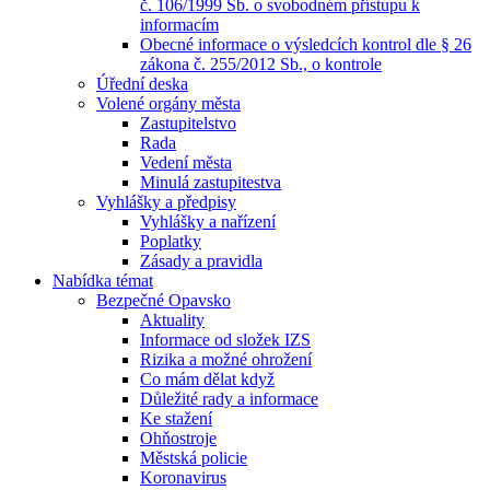
č. 106/1999 Sb. o svobodném přístupu k
informacím
Obecné informace o výsledcích kontrol dle § 26
zákona č. 255/2012 Sb., o kontrole
Úřední deska
Volené orgány města
Zastupitelstvo
Rada
Vedení města
Minulá zastupitestva
Vyhlášky a předpisy
Vyhlášky a nařízení
Poplatky
Zásady a pravidla
Nabídka témat
Bezpečné Opavsko
Aktuality
Informace od složek IZS
Rizika a možné ohrožení
Co mám dělat když
Důležité rady a informace
Ke stažení
Ohňostroje
Městská policie
Koronavirus