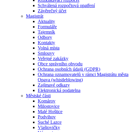
Rozklikávací rozpočet
Schválená rozpočtová opatření
Závěrečný účet
Magistrát
Aktuality
Formuláře
Tajemník
Odbory
Kontakty
Volná místa
Smlouvy
Veřejné zakázky
Obce správního obvodu
Ochrana osobních údajů (GDPR)
Ochrana oznamovatelů v rámci Magistrátu města
Opava (whistleblowing)
Zajímavé odkazy
Elektronická podatelna
Městské části
Komárov
Milostovice
Malé Hoštice
Podvihov
Suché Lazce
Vlaštovičky