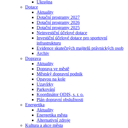
Ukrajina
Dotace
Aktuality
Dotační programy 2027
Dotační programy 2026
Dotační programy 2025
Neinvestiční účelové dotace
Investiční účelové dotace pro sportovní
infrastrukturu
Evidence skutečných majitelů právnických osob
Archiv
Doprava
Aktuality
Doprava ve městě
Městský dopravní podnik
Opavou na kole
Uzavírky
Parkování
Koordinátor ODIS, s. r. o.
Plán dopravní obslužnosti
Energetika
Aktuality
Energetika města
Alternativní zdroje
Kultura a akce města