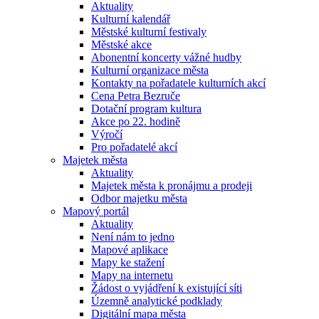
Aktuality
Kulturní kalendář
Městské kulturní festivaly
Městské akce
Abonentní koncerty vážné hudby
Kulturní organizace města
Kontakty na pořadatele kulturních akcí
Cena Petra Bezruče
Dotační program kultura
Akce po 22. hodině
Výročí
Pro pořadatelé akcí
Majetek města
Aktuality
Majetek města k pronájmu a prodeji
Odbor majetku města
Mapový portál
Aktuality
Není nám to jedno
Mapové aplikace
Mapy ke stažení
Mapy na internetu
Žádost o vyjádření k existující síti
Územně analytické podklady
Digitální mapa města