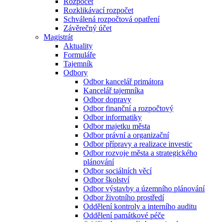
Rozpočet
Rozklikávací rozpočet
Schválená rozpočtová opatření
Závěrečný účet
Magistrát
Aktuality
Formuláře
Tajemník
Odbory
Odbor kancelář primátora
Kancelář tajemníka
Odbor dopravy
Odbor finanční a rozpočtový
Odbor informatiky
Odbor majetku města
Odbor právní a organizační
Odbor přípravy a realizace investic
Odbor rozvoje města a strategického
plánování
Odbor sociálních věcí
Odbor školství
Odbor výstavby a územního plánování
Odbor životního prostředí
Oddělení kontroly a interního auditu
Oddělení památkové péče