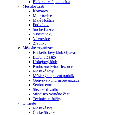
Elektronická podatelna
Městské části
Komárov
Milostovice
Malé Hoštice
Podvihov
Suché Lazce
Vlaštovičky
Vávrovice
Zlatníky
Městské organizace
Basketbalový klub Opava
ELIO Slezsko
Hokejový klub
Knihovna Petra Bezruče
Městské lesy
Městský dopravní podnik
Opavská kulturní organizace
Seniorcentrum
Slezské divadlo
Středisko volného času
Technické služby
O městě
Městská nej
České Slezsko