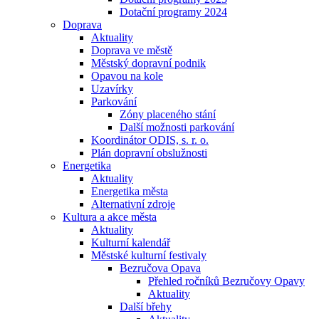
Dotační programy 2024
Doprava
Aktuality
Doprava ve městě
Městský dopravní podnik
Opavou na kole
Uzavírky
Parkování
Zóny placeného stání
Další možnosti parkování
Koordinátor ODIS, s. r. o.
Plán dopravní obslužnosti
Energetika
Aktuality
Energetika města
Alternativní zdroje
Kultura a akce města
Aktuality
Kulturní kalendář
Městské kulturní festivaly
Bezručova Opava
Přehled ročníků Bezručovy Opavy
Aktuality
Další břehy