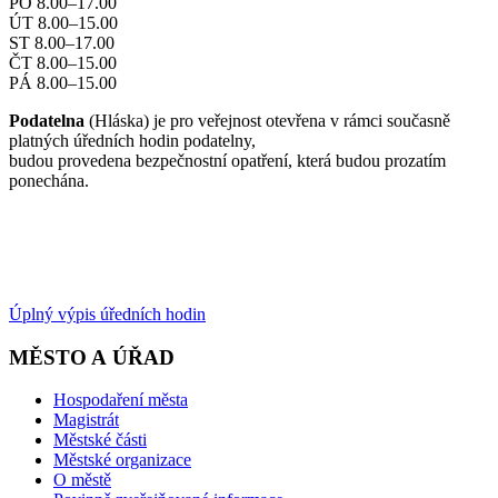
PO 8.00–17.00
ÚT 8.00–15.00
ST 8.00–17.00
ČT 8.00–15.00
PÁ 8.00–15.00
Podatelna
(Hláska) je pro veřejnost otevřena v rámci současně
platných úředních hodin podatelny,
budou provedena bezpečnostní opatření, která budou prozatím
ponechána.
Úplný výpis úředních hodin
MĚSTO A ÚŘAD
Hospodaření města
Magistrát
Městské části
Městské organizace
O městě