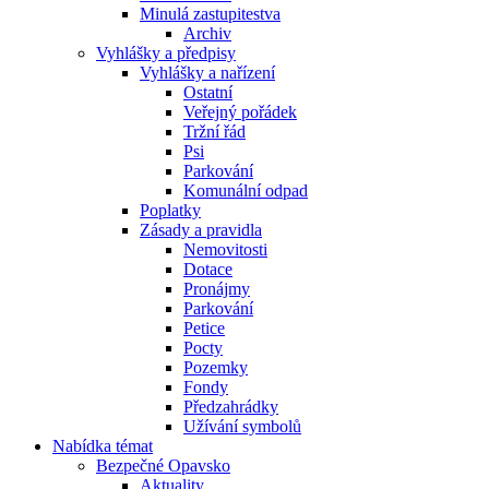
Minulá zastupitestva
Archiv
Vyhlášky a předpisy
Vyhlášky a nařízení
Ostatní
Veřejný pořádek
Tržní řád
Psi
Parkování
Komunální odpad
Poplatky
Zásady a pravidla
Nemovitosti
Dotace
Pronájmy
Parkování
Petice
Pocty
Pozemky
Fondy
Předzahrádky
Užívání symbolů
Nabídka témat
Bezpečné Opavsko
Aktuality