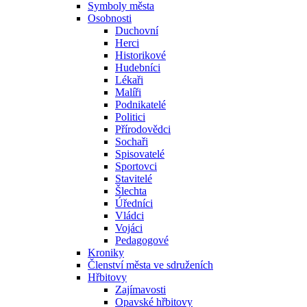
Symboly města
Osobnosti
Duchovní
Herci
Historikové
Hudebníci
Lékaři
Malíři
Podnikatelé
Politici
Přírodovědci
Sochaři
Spisovatelé
Sportovci
Stavitelé
Šlechta
Úředníci
Vládci
Vojáci
Pedagogové
Kroniky
Členství města ve sdruženích
Hřbitovy
Zajímavosti
Opavské hřbitovy