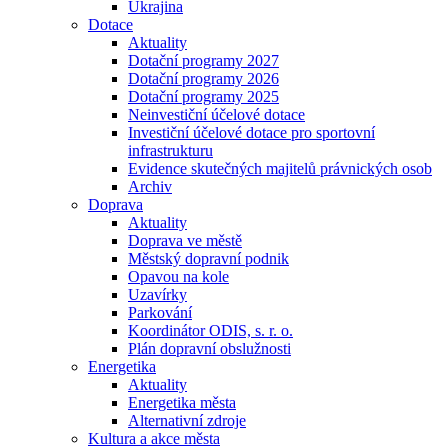
Ukrajina
Dotace
Aktuality
Dotační programy 2027
Dotační programy 2026
Dotační programy 2025
Neinvestiční účelové dotace
Investiční účelové dotace pro sportovní
infrastrukturu
Evidence skutečných majitelů právnických osob
Archiv
Doprava
Aktuality
Doprava ve městě
Městský dopravní podnik
Opavou na kole
Uzavírky
Parkování
Koordinátor ODIS, s. r. o.
Plán dopravní obslužnosti
Energetika
Aktuality
Energetika města
Alternativní zdroje
Kultura a akce města