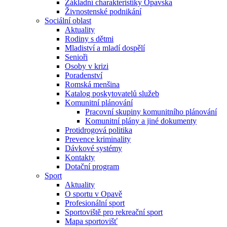
Základní charakteristiky Opavska
Živnostenské podnikání
Sociální oblast
Aktuality
Rodiny s dětmi
Mladiství a mladí dospělí
Senioři
Osoby v krizi
Poradenství
Romská menšina
Katalog poskytovatelů služeb
Komunitní plánování
Pracovní skupiny komunitního plánování
Komunitní plány a jiné dokumenty
Protidrogová politika
Prevence kriminality
Dávkové systémy
Kontakty
Dotační program
Sport
Aktuality
O sportu v Opavě
Profesionální sport
Sportoviště pro rekreační sport
Mapa sportovišť