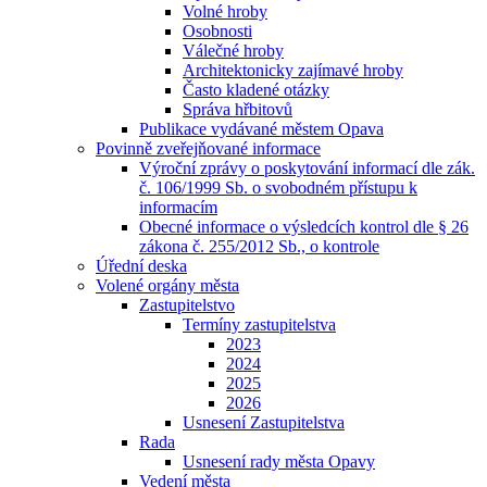
Volné hroby
Osobnosti
Válečné hroby
Architektonicky zajímavé hroby
Často kladené otázky
Správa hřbitovů
Publikace vydávané městem Opava
Povinně zveřejňované informace
Výroční zprávy o poskytování informací dle zák.
č. 106/1999 Sb. o svobodném přístupu k
informacím
Obecné informace o výsledcích kontrol dle § 26
zákona č. 255/2012 Sb., o kontrole
Úřední deska
Volené orgány města
Zastupitelstvo
Termíny zastupitelstva
2023
2024
2025
2026
Usnesení Zastupitelstva
Rada
Usnesení rady města Opavy
Vedení města