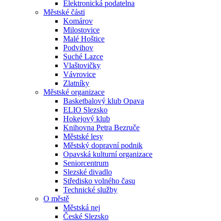
Elektronická podatelna
Městské části
Komárov
Milostovice
Malé Hoštice
Podvihov
Suché Lazce
Vlaštovičky
Vávrovice
Zlatníky
Městské organizace
Basketbalový klub Opava
ELIO Slezsko
Hokejový klub
Knihovna Petra Bezruče
Městské lesy
Městský dopravní podnik
Opavská kulturní organizace
Seniorcentrum
Slezské divadlo
Středisko volného času
Technické služby
O městě
Městská nej
České Slezsko