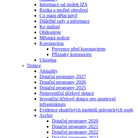
Informace od složek IZS
Rizika a možné ohrožení
Co mám dělat když
Důležité rady a informace
Ke stažení
Ohňostroje
Městská policie
Koronavirus
Prevence před koronavirem
Příznaky koronaviru
Ukrajina
Dotace
Aktuality
Dotační programy 2027
Dotační programy 2026
Dotační programy 2025
Neinvestiční účelové dotace
Investiční účelové dotace pro sportovní
infrastrukturu
Evidence skutečných majitelů právnických osob
Archiv
Dotační programy 2020
Dotační programy 2021
Dotační programy 2022
Dotační programy 2023