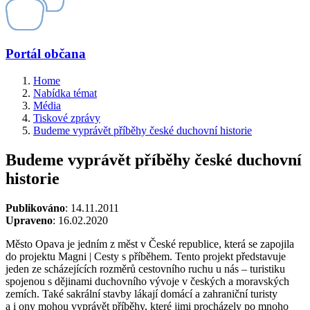
Portál občana
Home
Nabídka témat
Média
Tiskové zprávy
Budeme vyprávět příběhy české duchovní historie
Budeme vyprávět příběhy české duchovní
historie
Publikováno
: 14.11.2011
Upraveno
: 16.02.2020
Město Opava je jedním z měst v České republice, která se zapojila
do projektu Magni | Cesty s příběhem. Tento projekt představuje
jeden ze scházejících rozměrů cestovního ruchu u nás – turistiku
spojenou s dějinami duchovního vývoje v českých a moravských
zemích. Také sakrální stavby lákají domácí a zahraniční turisty
a i ony mohou vyprávět příběhy, které jimi procházely po mnoho