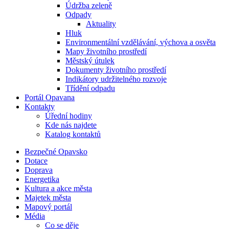
Údržba zeleně
Odpady
Aktuality
Hluk
Environmentální vzdělávání, výchova a osvěta
Mapy životního prostředí
Městský útulek
Dokumenty životního prostředí
Indikátory udržitelného rozvoje
Třídění odpadu
Portál Opavana
Kontakty
Úřední hodiny
Kde nás najdete
Katalog kontaktů
Bezpečné Opavsko
Dotace
Doprava
Energetika
Kultura a akce města
Majetek města
Mapový portál
Média
Co se děje