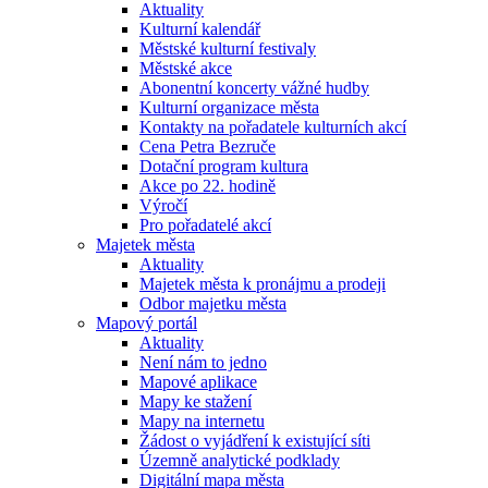
Aktuality
Kulturní kalendář
Městské kulturní festivaly
Městské akce
Abonentní koncerty vážné hudby
Kulturní organizace města
Kontakty na pořadatele kulturních akcí
Cena Petra Bezruče
Dotační program kultura
Akce po 22. hodině
Výročí
Pro pořadatelé akcí
Majetek města
Aktuality
Majetek města k pronájmu a prodeji
Odbor majetku města
Mapový portál
Aktuality
Není nám to jedno
Mapové aplikace
Mapy ke stažení
Mapy na internetu
Žádost o vyjádření k existující síti
Územně analytické podklady
Digitální mapa města