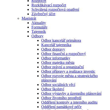
Rozpočet
Rozklikávací rozpočet
Schválená rozpočtová opatření
Závěrečný účet
Magistrát
Aktuality
Formuláře
Tajemník
Odbory
Odbor kancelář primátora
Kancelář tajemníka
Odbor dopravy
Odbor finanční a rozpočtový
Odbor informatiky
Odbor majetku města
Odbor právní a organizační
Odbor přípravy a realizace investic
Odbor rozvoje města a strategického
plánování
Odbor sociálních věcí
Odbor školství
Odbor výstavby a územního plánování
Odbor životního prostředí
Oddělení kontroly a interního auditu
Oddělení památkové péče