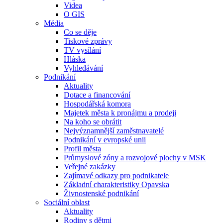
Videa
O GIS
Média
Co se děje
Tiskové zprávy
TV vysílání
Hláska
Vyhledávání
Podnikání
Aktuality
Dotace a financování
Hospodářská komora
Majetek města k pronájmu a prodeji
Na koho se obrátit
Nejvýznamnější zaměstnavatelé
Podnikání v evropské unii
Profil města
Průmyslové zóny a rozvojové plochy v MSK
Veřejné zakázky
Zajímavé odkazy pro podnikatele
Základní charakteristiky Opavska
Živnostenské podnikání
Sociální oblast
Aktuality
Rodiny s dětmi