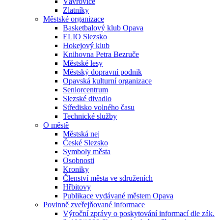
Vávrovice
Zlatníky
Městské organizace
Basketbalový klub Opava
ELIO Slezsko
Hokejový klub
Knihovna Petra Bezruče
Městské lesy
Městský dopravní podnik
Opavská kulturní organizace
Seniorcentrum
Slezské divadlo
Středisko volného času
Technické služby
O městě
Městská nej
České Slezsko
Symboly města
Osobnosti
Kroniky
Členství města ve sdruženích
Hřbitovy
Publikace vydávané městem Opava
Povinně zveřejňované informace
Výroční zprávy o poskytování informací dle zák.