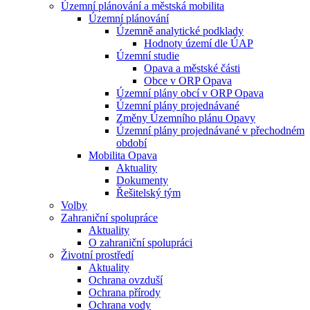
Územní plánování a městská mobilita
Územní plánování
Územně analytické podklady
Hodnoty území dle ÚAP
Územní studie
Opava a městské části
Obce v ORP Opava
Územní plány obcí v ORP Opava
Územní plány projednávané
Změny Územního plánu Opavy
Územní plány projednávané v přechodném
období
Mobilita Opava
Aktuality
Dokumenty
Řešitelský tým
Volby
Zahraniční spolupráce
Aktuality
O zahraniční spolupráci
Životní prostředí
Aktuality
Ochrana ovzduší
Ochrana přírody
Ochrana vody