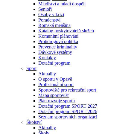
Mladiství a mladí dospělí
Senioři
Osoby v krizi
Poradenství
Romská menšina
Katalog poskytovatelů služeb
Komunitní plánování
Protidrogová politika
Prevence kriminality
Dávkové systémy
Kontakty
Dotační program
Sport
Aktuality
O sportu v Opavě
Profesionální sport
Sportoviště pro rekreační sport
Mapa sportovišť
Plán rozvoje sportu
Dotační program SPORT 2027
Dotační program SPORT 2026
Seznam sportovních organizací
Školství
Aktuality
Školy