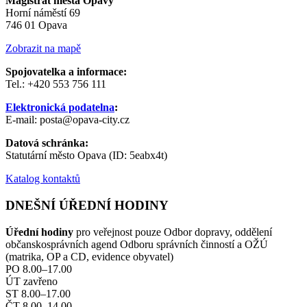
Magistrát města Opavy
Horní náměstí 69
746 01 Opava
Zobrazit na mapě
Spojovatelka a informace:
Tel.: +420 553 756 111
Elektronická podatelna
:
E-mail: posta@opava-city.cz
Datová schránka:
Statutární město Opava (ID: 5eabx4t)
Katalog kontaktů
DNEŠNÍ ÚŘEDNÍ HODINY
Úřední hodiny
pro veřejnost pouze Odbor dopravy, oddělení
občanskosprávních agend Odboru správních činností a OŽÚ
(matrika, OP a CD, evidence obyvatel)
PO 8.00–17.00
ÚT zavřeno
ST 8.00–17.00
ČT 8.00–14.00