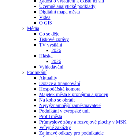
Žádost o vyjádření k existující síti
Územně analytické podklady
Digitální mapa města
Videa
O GIS
Média
Co se děje
Tiskové zprávy
TV vysílání
2026
Hláska
2026
Vyhledávání
Podnikání
Aktuality
Dotace a financování
Hospodářská komora
Majetek města k pronájmu a prodeji
Na koho se obrátit
Nejvýznamnější zaměstnavatelé
Podnikání v evropské unii
Profil města
Průmyslové zóny a rozvojové plochy v MSK
Veřejné zakázky
Zajímavé odkazy pro podnikatele