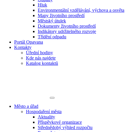
Hluk
Environmentální vzdělávání, výchova a osvěta
Mapy životního prostředí
Městský útulek
Dokumenty životního prostředí
Indikátory udržitelného rozvoje
Třídění odpadu
Portál Opavana
Kontakty
Úřední hodiny
Kde nás najdete
Katalog kontaktů
Město a úřad
Hospodaření města
Aktuality
Příspěvkové organizace
Střednědobý výhled rozpočtu