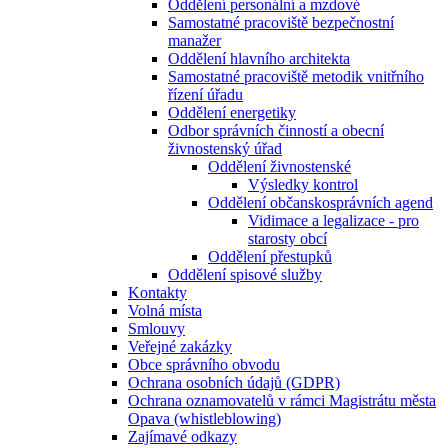
Oddělení personální a mzdové
Samostatné pracoviště bezpečnostní
manažer
Oddělení hlavního architekta
Samostatné pracoviště metodik vnitřního
řízení úřadu
Oddělení energetiky
Odbor správních činností a obecní
živnostenský úřad
Oddělení živnostenské
Výsledky kontrol
Oddělení občanskosprávních agend
Vidimace a legalizace - pro
starosty obcí
Oddělení přestupků
Oddělení spisové služby
Kontakty
Volná místa
Smlouvy
Veřejné zakázky
Obce správního obvodu
Ochrana osobních údajů (GDPR)
Ochrana oznamovatelů v rámci Magistrátu města
Opava (whistleblowing)
Zajímavé odkazy