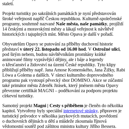
staletí.
Projekt turistiky po sakrálních památkách je nyní představován
široké veřejnosti napříč Českou republikou. Kulturně-společenské
programy, souhrnně nazvané
Naše města, naše památky
, projíždí
14 českými a moravskými městy a lákají veřejnost k návštěvě
historických i tajuplných míst. Město Opava je další v pořadí.
Obyvatelům Opavy se putování za příběhy duchovní historie
představí
v úterý 22. listopadu od 16.00 hod
. V
Ostrožné ulici
,
pod širým nebem, budou návštěvníkům promítány krátké
animované filmy vyprávějící dějiny, ale i báje a legendy
o křesťanství a židovství na území České republiky. Tyto klipy
přibližují příběhy např. Jana Amose Komenského, Jana Žižky, Rabi
Löwa a Golema a dalších. V rámci kulturního doprovodného
programu pak vystoupí pěvecký sbor DOMINO. Akce se zúčastní
také primátor města Zdeněk Jirásek, který jménem města Opavy
převezme certifikát MAGNI – poděkování za podporu projektu
církevní turistiky.
Samotný projekt
Magni | Cesty s příběhem
je členěn do několika
kapitol. Vytvořeny byly speciální
internetové stránky
, připraven je
turistický průvodce v několika jazykových mutacích, povědomí
o duchovních dějinách u dětí a mládeže zkoumala říjnová
vědomostní soutěž pod záštitou ministra kultury Jiřího Bessera.