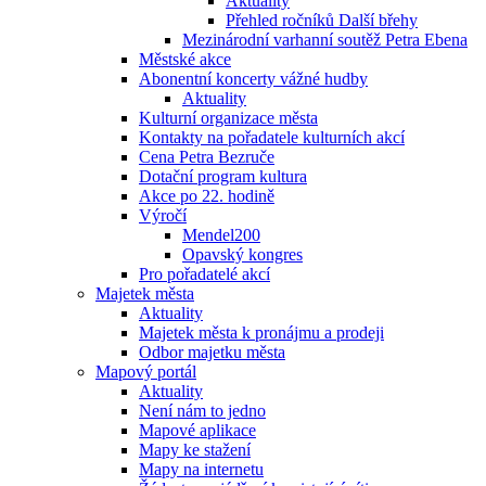
Aktuality
Přehled ročníků Další břehy
Mezinárodní varhanní soutěž Petra Ebena
Městské akce
Abonentní koncerty vážné hudby
Aktuality
Kulturní organizace města
Kontakty na pořadatele kulturních akcí
Cena Petra Bezruče
Dotační program kultura
Akce po 22. hodině
Výročí
Mendel200
Opavský kongres
Pro pořadatelé akcí
Majetek města
Aktuality
Majetek města k pronájmu a prodeji
Odbor majetku města
Mapový portál
Aktuality
Není nám to jedno
Mapové aplikace
Mapy ke stažení
Mapy na internetu