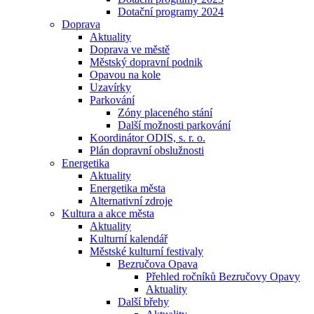
Dotační programy 2024
Doprava
Aktuality
Doprava ve městě
Městský dopravní podnik
Opavou na kole
Uzavírky
Parkování
Zóny placeného stání
Další možnosti parkování
Koordinátor ODIS, s. r. o.
Plán dopravní obslužnosti
Energetika
Aktuality
Energetika města
Alternativní zdroje
Kultura a akce města
Aktuality
Kulturní kalendář
Městské kulturní festivaly
Bezručova Opava
Přehled ročníků Bezručovy Opavy
Aktuality
Další břehy