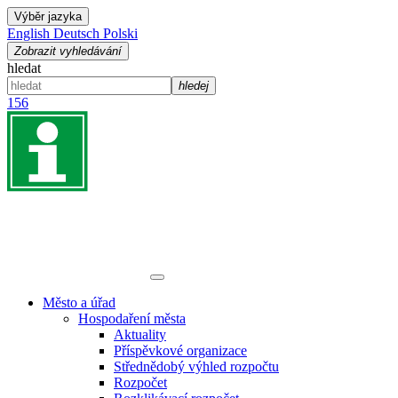
Výběr jazyka
English
Deutsch
Polski
Zobrazit vyhledávání
hledat
hledej
156
Město a úřad
Hospodaření města
Aktuality
Příspěvkové organizace
Střednědobý výhled rozpočtu
Rozpočet