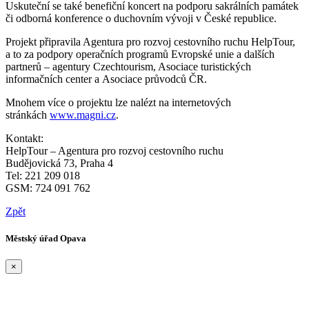
Uskuteční se také benefiční koncert na podporu sakrálních památek
či odborná konference o duchovním vývoji v České republice.
Projekt připravila Agentura pro rozvoj cestovního ruchu HelpTour,
a to za podpory operačních programů Evropské unie a dalších
partnerů – agentury Czechtourism, Asociace turistických
informačních center a Asociace průvodců ČR.
Mnohem více o projektu lze nalézt na internetových
stránkách
www.magni.cz
.
Kontakt:
HelpTour – Agentura pro rozvoj cestovního ruchu
Budějovická 73, Praha 4
Tel: 221 209 018
GSM: 724 091 762
Zpět
Městský úřad Opava
×