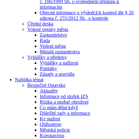
č. 106/1999 Sb. o svobodném přístupu k
informacím
Obecné informace o výsledcích kontrol dle § 26
zákona č. 255/2012 Sb., o kontrole
Úřední deska
Volené orgány města
Zastupitelstvo
Rada
Vedení města
Minulá zastupitestva
Vyhlášky a předpisy
Vyhlášky a nařízení
Poplatky
Zásady a pravidla
Nabídka témat
Bezpečné Opavsko
Aktuality
Informace od složek IZS
Rizika a možné ohrožení
Co mám dělat když
Důležité rady a informace
Ke stažení
Ohňostroje
Městská policie
Koronavirus