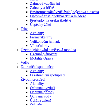
Zájmové vzdělávání
Zahrady a hřiště
Environmentální vzdělávání, výchova a osvěta
Opavské zastupitelstvo dětí a mládeže
Přestupky na úseku školství
Úspěchy žáků
Trhy
Aktuality
Farmářské trhy
Velikonoční jarmark
Vánoční trhy
Územní plánování a městská mobilita
Územní plánování
Mobilita Opava
Volby
Zahraniční spolupráce
Aktuality
O zahraniční spolupráci
Životní prostředí
Aktuality
Ochrana ovzduší
Ochrana přírody
Ochrana vody
Údržba zeleně
Odpady