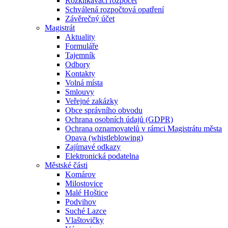
Rozklikávací rozpočet
Schválená rozpočtová opatření
Závěrečný účet
Magistrát
Aktuality
Formuláře
Tajemník
Odbory
Kontakty
Volná místa
Smlouvy
Veřejné zakázky
Obce správního obvodu
Ochrana osobních údajů (GDPR)
Ochrana oznamovatelů v rámci Magistrátu města
Opava (whistleblowing)
Zajímavé odkazy
Elektronická podatelna
Městské části
Komárov
Milostovice
Malé Hoštice
Podvihov
Suché Lazce
Vlaštovičky