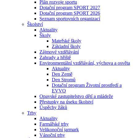
Plán rozvoje sportu
Dotační program SPORT 2027
Dotační program SPORT 2026
Seznam sportovních organizací
Školství
Aktuality
Školy
Mateřské školy
Základní školy
Zájmové vzdělávání
Zahrady a hřiště
Environmentální vzdělávání, výchova a osvěta
Aktuality
Den Země
Den Stromů
Dotační program Životní prostředí a
EVVO
Opavské zastupitelstvo dětí a mládeže
Přestupky na úseku školství
Úspěchy žáků
Trhy
Aktuality
Farmářské trhy
Velikonoční jarmark
Vánoční trhy